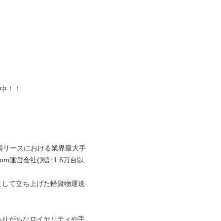
！！

両リースにおける業界最大手
m運営会社(累計1.6万台以
として立ち上げた軽貨物運送
ありがちなロイヤリティや手