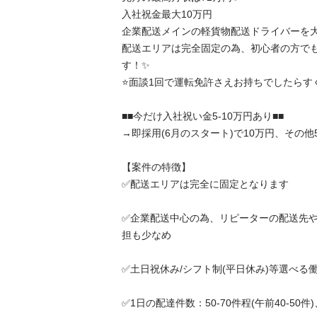
入社祝金最大10万円

企業配送メインの軽貨物配送ドライバーを大募
配送エリアは完全固定の為、初心者の方で
す！✨

⭐️面談1回で運転免許さえお持ちでしたらすぐス
■■今だけ入社祝い金5-10万円あり■■

→即採用(6月のスタート)で10万円、その他5万円
【案件の特徴】

✅配送エリアは完全に固定となります

✅企業配送中心の為、リピーターの配送先
担も少なめ

✅土日祝休み/シフト制(平日休み)等選べる働き方
✅1日の配達件数：50-70件程(午前40-50件)、(午