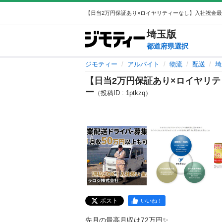
埼玉
版
都道府県選択
ジモティー
アルバイト
物流
配送
埼
【日当2万円保証あり×ロイヤリテ
ー
（投稿ID : 1ptkzq）
ポスト
いいね！
先月の最高月収は72万円✨
