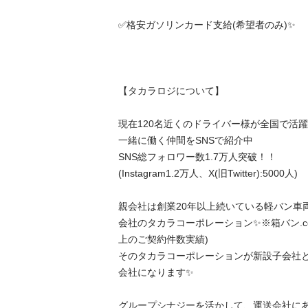
✅格安ガソリンカード支給(希望者のみ)✨

【タカラロジについて】

現在120名近くのドライバー様が全国で活躍中
一緒に働く仲間をSNSで紹介中

SNS総フォロワー数1.7万人突破！！

(Instagram1.2万人、X(旧Twitter):5000人)

親会社は創業20年以上続いている軽バン車
会社のタカラコーポレーション✨※箱バン.co
上のご契約件数実績)

そのタカラコーポレーションが新設子会社
会社になります✨

グループシナジーを活かして、運送会社に