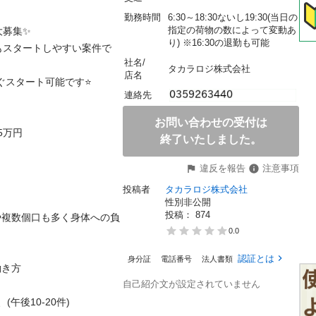
勤務時間
6:30～18:30ないし19:30(当日の
指定の荷物の数によって変動あ
集✨

り) ※16:30の退勤も可能
もスタートしやすい案件で
社名/
タカラロジ株式会社
店名
タート可能です⭐️

連絡先
お問い合わせの受付は


終了いたしました。
違反を報告
注意事項
投稿者
タカラロジ株式会社
性別非公開
投稿： 
874
や複数個口も多く身体への負
0.0
認証とは
身分証
電話番号
法人書類


自己紹介文が設定されていません
後10-20件)
