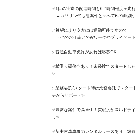
✅1日の実際の配達時間も6-7時間程度＋走行距
　→ガソリン代も他案件と比べて6-7割程度

✅希望により夕方には退勤可能ですので

　→他のお仕事とのWワークやプライベートも
✅普通自動車免許があれば応募OK

✅横乗り研修もあり！未経験でスタートした
✨

✅業務委託(スタート時は業務委託でスター
チからサポート✨

✅豊富な案件で高単価！貢献度が高いドラ
り✨

✅新中古車車両のレンタルリースあり！燃費も心