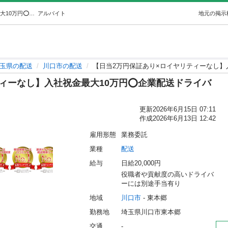
【日当2万円保証あり×ロイヤリティーなし】入社祝金最大10万円⭕️企業配送ドライバー (タカラロジ株式会社) 川口の配送の無料求人広告・アルバイト・バイト募集情報｜ジモティー
アルバイト
地元の掲示
玉県の配送
川口市の配送
【日当2万円保証あり×ロイヤリティーなし】
ィーなし】入社祝金最大10万円⭕️企業配送ドライバ
更新
2026年6月15日 07:11
作成
2026年6月13日 12:42
雇用形態
業務委託
業種
配送
給与
日給20,000円
役職者や貢献度の高いドライバ
ーには別途手当有り
地域
川口市
 - 東本郷
勤務地
埼玉県川口市東本郷
交通
-