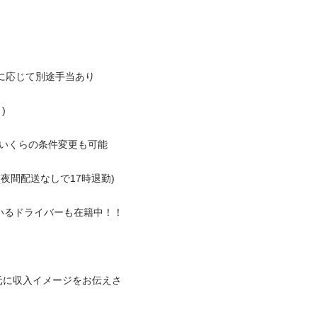
応じて別途手当あり


くらの条件変更も可能

間配送なしで17時退勤)

ドライバーも在籍中！！

元に収入イメージをお伝えさ