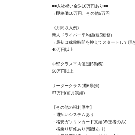
■■入社祝い金5-10万円あり■■

→即稼働10万円、その他5万円

《月間収入例》

新人ドライバー平均値(週5勤務)

→最初は稼働時間を抑えてスタートして頂きま
40万円以上

中堅クラス平均値(週5勤務)

50万円以上

リーダークラス(週6勤務)

67万円(前月実績)

【その他の福利厚生】

・週払いシステムあり

・格安ガソリンカード支給(希望者のみ)

・横乗り研修あり(報酬あり)
