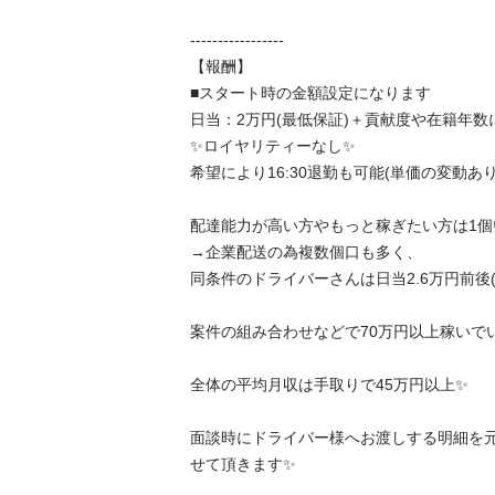
-----------------

【報酬】

■スタート時の金額設定になります

日当：2万円(最低保証)＋貢献度や在籍年数に
✨ロイヤリティーなし✨

希望により16:30退勤も可能(単価の変動あり)

配達能力が高い方やもっと稼ぎたい方は1個い
→企業配送の為複数個口も多く、

同条件のドライバーさんは日当2.6万円前後(夜
案件の組み合わせなどで70万円以上稼いでいる
全体の平均月収は手取りで45万円以上✨

面談時にドライバー様へお渡しする明細を
せて頂きます✨
