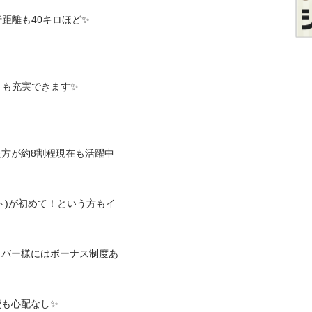
離も40キロほど✨

充実できます✨

方が約8割程現在も活躍中
ト)が初めて！という方もイ
イバー様にはボーナス制度あ
配なし✨
