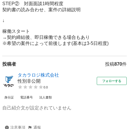
STEP②　対面面談1時間程度

契約書の読み合わせ、案件の詳細説明

↓

稼働スタート

→契約締結後、即日稼働できる場合もあり

※希望の案件によって前後します(基本は3-5日程度)
投稿者
投稿
870
件
タカラロジ株式会社
性別非公開
フォローする
0.0
身分証
電話番号
法人書類
自己紹介文が設定されていません
注意事項
通報