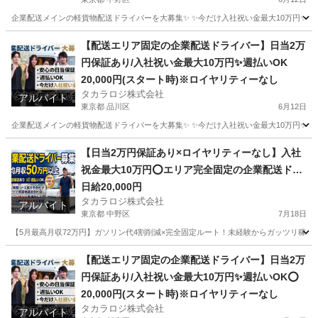
企業配送メインの軽貨物配送ドライバーを大募集✨ ✨今だけ入社祝い金最大10万円✨ 【他案件と
東京
中野区
ドライバー
貨物
【配送エリア固定の企業配送ドライバー】日当2万
円保証あり/入社祝い金最大10万円✨週払いOK
20,000円(スタート時)※ロイヤリティーなし
タカラロジ株式会社
アルバイト
東京都 品川区
6月12日
企業配送メインの軽貨物配送ドライバーを大募集✨ ✨今だけ入社祝い金最大10万円✨ 【他案件と
東京
品川区
ドライバー
貨物
【日当2万円保証あり×ロイヤリティーなし】入社
祝金最大10万円⭕️エリア完全固定の企業配送ドラ
イバー
日給20,000円
タカラロジ株式会社
アルバイト
東京都 中野区
7月18日
【5月最高月収72万円】ガソリン代4割削減×完全固定ルート！未経験からガッツリ稼げる軽貨物
東京
中野区
ドライバー
ロイヤリティ
【配送エリア固定の企業配送ドライバー】日当2万
円保証あり/入社祝い金最大10万円✨週払いOK⭕️
20,000円(スタート時)※ロイヤリティーなし
タカラロジ株式会社
アルバイト