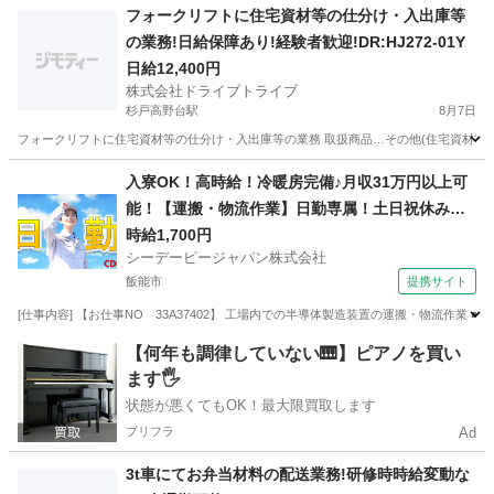
埼玉
さいたま市
藤の牛島駅
ドライバー
番号
フォークリフトに住宅資材等の仕分け・入出庫等
の業務!日給保障あり!経験者歓迎!DR:HJ272-01Y
日給12,400円
株式会社ドライブトライブ
杉戸高野台駅
8月7日
フォークリフトに住宅資材等の仕分け・入出庫等の業務 取扱商品…その他(住宅資材等) 作業比率
埼玉
北葛飾郡
杉戸高野台駅
その他
フォークリフト
入寮OK！高時給！冷暖房完備♪月収31万円以上可
能！【運搬・物流作業】日勤専属！土日祝休み！
自動車通勤OK！無料送迎バスあり！
時給1,700円
シーデーピージャパン株式会社
飯能市
提携サイト
[仕事内容] 【お仕事NO 33A37402】 工場内での半導体製造装置の運搬・物流作業
埼玉
飯能市
その他
【何年も調律していない🎹】ピアノを買い
ます🖐️
状態が悪くてもOK！最大限買取します
プリフラ
Ad
3t車にてお弁当材料の配送業務!研修時時給変動な