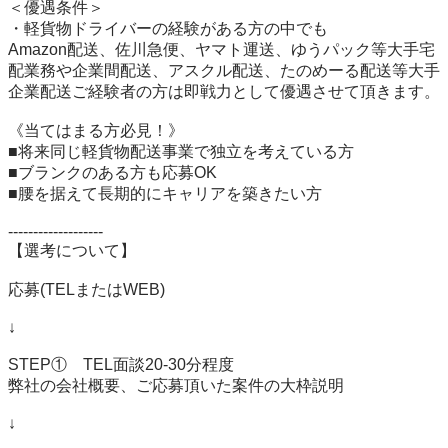
＜優遇条件＞

・軽貨物ドライバーの経験がある方の中でも

Amazon配送、佐川急便、ヤマト運送、ゆうパック等大手宅
配業務や企業間配送、アスクル配送、たのめーる配送等大手
企業配送ご経験者の方は即戦力として優遇させて頂きます。

《当てはまる方必見！》

■将来同じ軽貨物配送事業で独立を考えている方

■ブランクのある方も応募OK

■腰を据えて長期的にキャリアを築きたい方

-------------------

【選考について】

応募(TELまたはWEB)

↓

STEP①　TEL面談20-30分程度

弊社の会社概要、ご応募頂いた案件の大枠説明

↓
