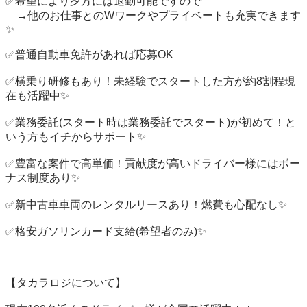
✅希望により夕方には退勤可能ですので

　→他のお仕事とのWワークやプライベートも充実できます
✨

✅普通自動車免許があれば応募OK

✅横乗り研修もあり！未経験でスタートした方が約8割程現
在も活躍中✨

✅業務委託(スタート時は業務委託でスタート)が初めて！と
いう方もイチからサポート✨

✅豊富な案件で高単価！貢献度が高いドライバー様にはボー
ナス制度あり✨

✅新中古車車両のレンタルリースあり！燃費も心配なし✨

✅格安ガソリンカード支給(希望者のみ)✨

【タカラロジについて】
