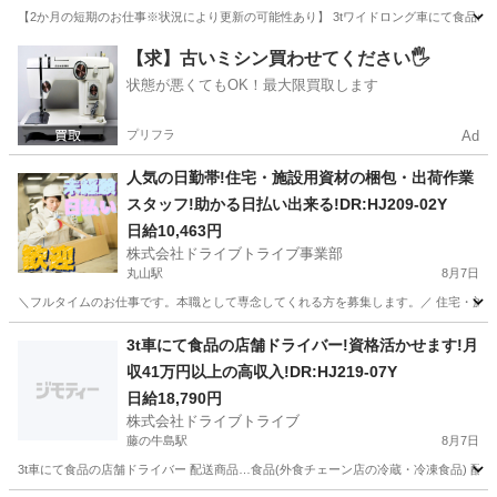
【2か月の短期のお仕事※状況により更新の可能性あり】 3tワイドロング車にて食品の店舗配
埼玉
幸手市
幸手駅
ドライバー
短期
【求】古いミシン買わせてください🖐️
状態が悪くてもOK！最大限買取します
プリフラ
Ad
人気の日勤帯!住宅・施設用資材の梱包・出荷作業
スタッフ!助かる日払い出来る!DR:HJ209-02Y
日給10,463円
株式会社ドライブトライブ事業部
丸山駅
8月7日
＼フルタイムのお仕事です。本職として専念してくれる方を募集します。／ 住宅・施設用資材
埼玉
上尾市
丸山駅
ドライバー
スタッフ
3t車にて食品の店舗ドライバー!資格活かせます!月
収41万円以上の高収入!DR:HJ219-07Y
日給18,790円
株式会社ドライブトライブ
藤の牛島駅
8月7日
3t車にて食品の店舗ドライバー 配送商品…食品(外食チェーン店の冷蔵・冷凍食品) 配送場所