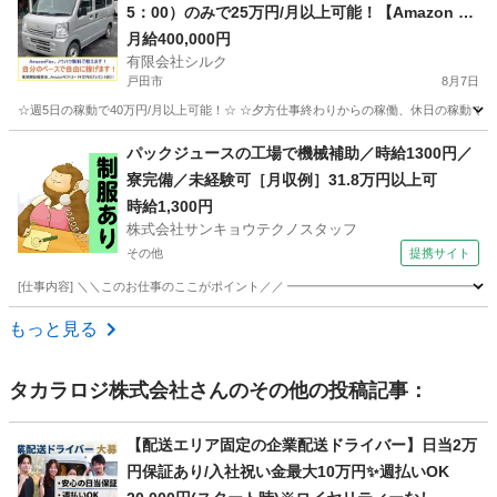
5：00）のみで25万円/月以上可能！【Amazon Fl
ex】で稼ぎましょう！
月給400,000円
有限会社シルク
戸田市
8月7日
☆週5日の稼動で40万円/月以上可能！☆ ☆夕方仕事終わりからの稼働、休日の稼動で20万
埼玉
戸田市
配送
Amazon
パックジュースの工場で機械補助／時給1300円／
寮完備／未経験可［月収例］31.8万円以上可
時給1,300円
株式会社サンキョウテクノスタッフ
その他
提携サイト
[仕事内容] ＼＼このお仕事のここがポイント／／ ━━━━━━━━━━━━━━━━━
埼玉
その他
ドライバー
もっと見る
タカラロジ株式会社
さんのその他の投稿記事：
【配送エリア固定の企業配送ドライバー】日当2万
円保証あり/入社祝い金最大10万円✨週払いOK