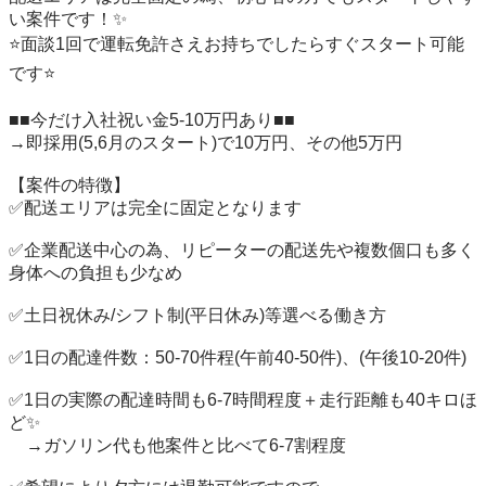
い案件です！✨

⭐️面談1回で運転免許さえお持ちでしたらすぐスタート可能
です⭐️

■■今だけ入社祝い金5-10万円あり■■

→即採用(5,6月のスタート)で10万円、その他5万円

【案件の特徴】

✅配送エリアは完全に固定となります

✅企業配送中心の為、リピーターの配送先や複数個口も多く
身体への負担も少なめ

✅土日祝休み/シフト制(平日休み)等選べる働き方

✅1日の配達件数：50-70件程(午前40-50件)、(午後10-20件)

✅1日の実際の配達時間も6-7時間程度＋走行距離も40キロほ
ど✨

　→ガソリン代も他案件と比べて6-7割程度
