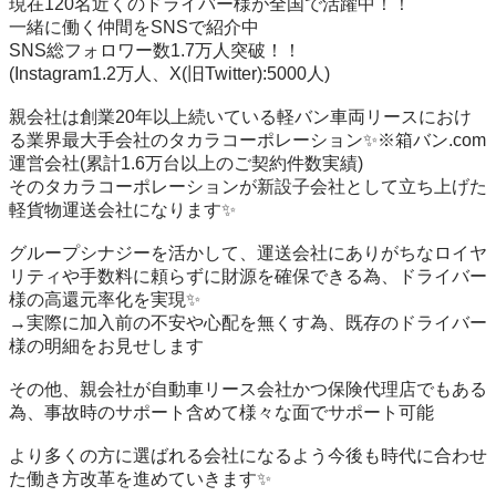
現在120名近くのドライバー様が全国で活躍中！！

一緒に働く仲間をSNSで紹介中

SNS総フォロワー数1.7万人突破！！

(Instagram1.2万人、X(旧Twitter):5000人)

親会社は創業20年以上続いている軽バン車両リースにおけ
る業界最大手会社のタカラコーポレーション✨※箱バン.com
運営会社(累計1.6万台以上のご契約件数実績)

そのタカラコーポレーションが新設子会社として立ち上げた
軽貨物運送会社になります✨

グループシナジーを活かして、運送会社にありがちなロイヤ
リティや手数料に頼らずに財源を確保できる為、ドライバー
様の高還元率化を実現✨

→実際に加入前の不安や心配を無くす為、既存のドライバー
様の明細をお見せします

その他、親会社が自動車リース会社かつ保険代理店でもある
為、事故時のサポート含めて様々な面でサポート可能

より多くの方に選ばれる会社になるよう今後も時代に合わせ
た働き方改革を進めていきます✨
