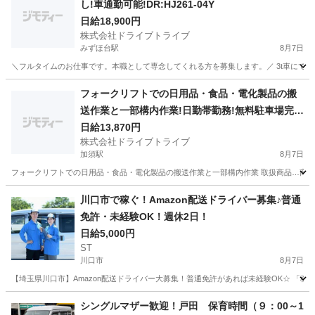
し!車通勤可能!DR:HJ261-04Y
日給18,900円
株式会社ドライブトライブ
みずほ台駅
8月7日
＼フルタイムのお仕事です。本職として専念してくれる方を募集します。／ 3t車にてお弁当材料
埼玉
富士見市
みずほ台駅
ドライバー
番号
フォークリフトでの日用品・食品・電化製品の搬
送作業と一部構内作業!日勤帯勤務!無料駐車場完
備!DR:HJ013-02Y
日給13,870円
株式会社ドライブトライブ
加須駅
8月7日
フォークリフトでの日用品・食品・電化製品の搬送作業と一部構内作業 取扱商品…商品(食品・日
埼玉
加須市
加須駅
その他
フォークリフト
川口市で稼ぐ！Amazon配送ドライバー募集♪普通
免許・未経験OK！週休2日！
日給5,000円
ST
川口市
8月7日
【埼玉県川口市】Amazon配送ドライバー大募集！普通免許があれば未経験OK☆ 「稼
埼玉
川口市
ドライバー
Amazon
シングルマザー歓迎！戸田 保育時間（９：00～1