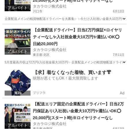
20,000円(スタート時)※ロイヤリティーなし
タカラロジ株式会社
アルバイト
川口市
6月12日
企業配送メインの軽貨物配送ドライバーを大募集✨ ✨今だけ入社祝い金最大10万円✨ 【他案件と
埼玉
川口市
ドライバー
貨物
【企業配送ドライバー】日当2万円保証×ロイヤリ
ティーなし✨入社祝金最大10万円✨週払いOK⭕️
日給20,000円
タカラロジ株式会社
アルバイト
東京都 北区
7月11日
5月度最高月収は72万円/入社祝金最大10万円✨ 企業配送メインの軽貨物配送ドライバーを
東京
北区
ドライバー
貨物
【求】着なくなった着物、買います👘
状態が悪くてもOK！最大限買取します
プリフラ
Ad
【配送エリア固定の企業配送ドライバー】日当2万
円保証あり/入社祝い金最大10万円✨週払いOK⭕️
20,000円(スタート時)※ロイヤリティーなし
タカラロジ株式会社
アルバイト
東京都 中野区
6月12日