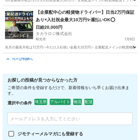
5月度最高月収は72万円/入社祝金最大10万円✨ 企業配送メインの軽貨物配送ドライバーを
東京
豊島区
ドライバー
貨物
【企業配中心の軽貨物ドライバー】日当2万円保証
あり×入社祝金最大10万円✨週払いOK⭕️
日給20,000円
タカラロジ株式会社
アルバイト
和光市
7月8日
先月の最高月収は72万円✨今だけ入社祝い金最大10万円✨ 企業配送メインの軽貨物配送
埼玉
和光市
ドライバー
貨物
ページTOPへ
お探しの投稿が見つからなかった方
ご希望の条件を登録するだけで、新着情報をいち早くお届け出来ま
す。
埼玉県
アルバイト
物流
配送
選択中の条件
ジモティーメルマガにも登録する