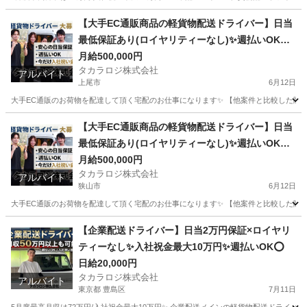
東京
中野区
ドライバー
貨物
【大手EC通販商品の軽貨物配送ドライバー】日当
最低保証あり(ロイヤリティーなし)✨週払いOK⭕️
普通免許さえあれば即稼働可
月給500,000円
タカラロジ株式会社
アルバイト
上尾市
6月12日
大手EC通販のお荷物を配達して頂く宅配のお仕事になります✨ 【他案件と比較した際の
埼玉
上尾市
ドライバー
貨物
【大手EC通販商品の軽貨物配送ドライバー】日当
最低保証あり(ロイヤリティーなし)✨週払いOK⭕️
普通免許さえあれば即稼働可
月給500,000円
タカラロジ株式会社
アルバイト
狭山市
6月12日
大手EC通販のお荷物を配達して頂く宅配のお仕事になります✨ 【他案件と比較した際の
埼玉
狭山市
ドライバー
貨物
【企業配送ドライバー】日当2万円保証×ロイヤリ
ティーなし✨入社祝金最大10万円✨週払いOK⭕️
日給20,000円
タカラロジ株式会社
アルバイト
東京都 豊島区
7月11日