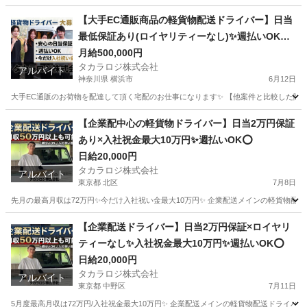
東京
豊島区
ドライバー
ロイヤリティ
【大手EC通販商品の軽貨物配送ドライバー】日当
最低保証あり(ロイヤリティーなし)✨週払いOK⭕️
普通免許さえあれば即稼働可
月給500,000円
タカラロジ株式会社
アルバイト
神奈川県 横浜市
6月12日
大手EC通販のお荷物を配達して頂く宅配のお仕事になります✨ 【他案件と比較した際の
神奈川
横浜市
ドライバー
貨物
【企業配中心の軽貨物ドライバー】日当2万円保証
あり×入社祝金最大10万円✨週払いOK⭕️
日給20,000円
タカラロジ株式会社
アルバイト
東京都 北区
7月8日
先月の最高月収は72万円✨今だけ入社祝い金最大10万円✨ 企業配送メインの軽貨物配送
東京
北区
ドライバー
貨物
【企業配送ドライバー】日当2万円保証×ロイヤリ
ティーなし✨入社祝金最大10万円✨週払いOK⭕️
日給20,000円
タカラロジ株式会社
アルバイト
東京都 中野区
7月11日
5月度最高月収は72万円/入社祝金最大10万円✨ 企業配送メインの軽貨物配送ドライバーを