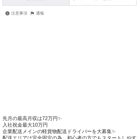
注意事項
通報
先月の最高月収は72万円✨

入社祝金最大10万円

企業配送メインの軽貨物配送ドライバーを大募集✨

配送エリアは完全固定の為、初心者の方でもスタートしやす