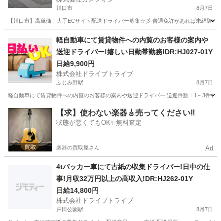
川口市
8月7日
【川口市】高単価！大手ECサイト配送ドライバー募集☆彡 普通免許があれば未経験OK！
埼玉
川口市
ドライバー
積み込み
軽自動車にて賃貸物件への内覧のお客様の案内や
送迎ドライバー!嬉しい日勤帯勤務!DR:HJ027-01Y
日給9,900円
株式会社ドライブトライブ
ふじみ野駅
8月7日
軽自動車にて賃貸物件への内覧のお客様の案内や送迎ドライバー 送迎件数：1～3件 送迎場所：
埼玉
富士見市
ふじみ野駅
ドライバー
給料日
【求】使わない楽器🎸売ってください‼️
状態が悪くてもOK✨無料査定
楽器の買取屋さん
Ad
4tパッカー車にて古紙の収集ドライバー!日中の仕
事!月収32万円以上の高収入!DR:HJ262-01Y
日給14,800円
株式会社ドライブトライブ
戸田公園駅
8月7日