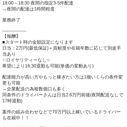
18:00～18:30 夜間の指定3-5件配達

→夜間の配達は1時間程度

業務終了

-----------------

【報酬】

■スタート時の金額設定になります

日当：2万円(最低保証)＋貢献度や在籍年数に応じて別途手
当あり

✨ロイヤリティーなし✨

希望により16:30退勤も可能(単価の変動あり)

配達能力が高い方やもっと稼ぎたい方は1個いくらの条件変
更も可能

→企業配送の為複数個口も多く、

同条件のドライバーさんは日当2.6万円前後(夜間配送なしで
17時退勤)

案件の組み合わせなどで70万円以上稼いでいるドライバー
も在籍中！！
