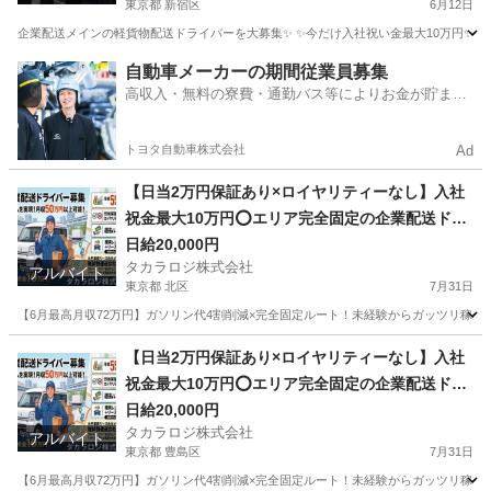
東京都 新宿区
6月12日
企業配送メインの軽貨物配送ドライバーを大募集✨ ✨今だけ入社祝い金最大10万円✨ 【他案件と
東京
新宿区
ドライバー
貨物
自動車メーカーの期間従業員募集
高収入・無料の寮費・通勤バス等によりお金が貯まり
やすい環境
トヨタ自動車株式会社
Ad
【日当2万円保証あり×ロイヤリティーなし】入社
祝金最大10万円⭕️エリア完全固定の企業配送ドラ
イバー
日給20,000円
タカラロジ株式会社
アルバイト
東京都 北区
7月31日
【6月最高月収72万円】ガソリン代4割削減×完全固定ルート！未経験からガッツリ稼げる軽貨物
東京
北区
ドライバー
ロイヤリティ
【日当2万円保証あり×ロイヤリティーなし】入社
祝金最大10万円⭕️エリア完全固定の企業配送ドラ
イバー
日給20,000円
タカラロジ株式会社
アルバイト
東京都 豊島区
7月31日
【6月最高月収72万円】ガソリン代4割削減×完全固定ルート！未経験からガッツリ稼げる軽貨物