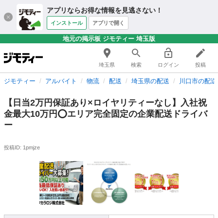
アプリならお得な情報を見逃さない！
インストール
アプリで開く
地元の掲示板 ジモティー 埼玉版
埼玉県
検索
ログイン
投稿
ジモティー
アルバイト
物流
配送
埼玉県の配送
川口市の配送
【日当2万円保証あり×ロイヤリティーなし】入社祝
金最大10万円⭕️エリア完全固定の企業配送ドライバ
ー
投稿ID: 1pmjze