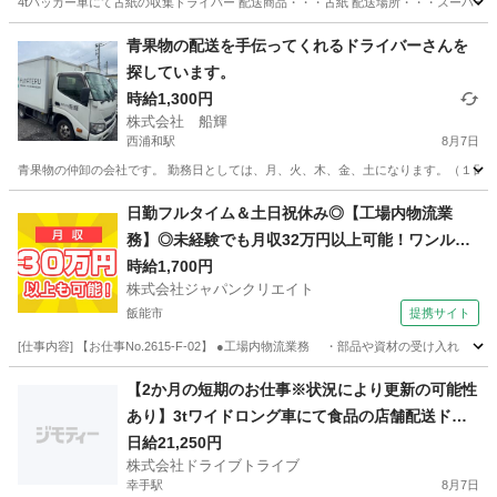
4tパッカー車にて古紙の収集ドライバー 配送商品・・・古紙 配送場所・・・スーパー・ドラッグ
埼玉
戸田市
戸田公園駅
ドライバー
番号
青果物の配送を手伝ってくれるドライバーさんを
探しています。
時給1,300円
株式会社 船輝
西浦和駅
8月7日
青果物の仲卸の会社です。 勤務日としては、月、火、木、金、土になります。（１日か
埼玉
さいたま市
西浦和駅
ドライバー
社会福祉法人
日勤フルタイム＆土日祝休み◎【工場内物流業
務】◎未経験でも月収32万円以上可能！ワンルー
ム寮完備！
時給1,700円
株式会社ジャパンクリエイト
飯能市
提携サイト
[仕事内容] 【お仕事No.2615-F-02】 ●工場内物流業務 ・部品や資材の受け
埼玉
飯能市
その他
【2か月の短期のお仕事※状況により更新の可能性
あり】3tワイドロング車にて食品の店舗配送ドラ
イバー!週休2日!!経験活かせます!DR:HJ278-01Y
日給21,250円
株式会社ドライブトライブ
幸手駅
8月7日