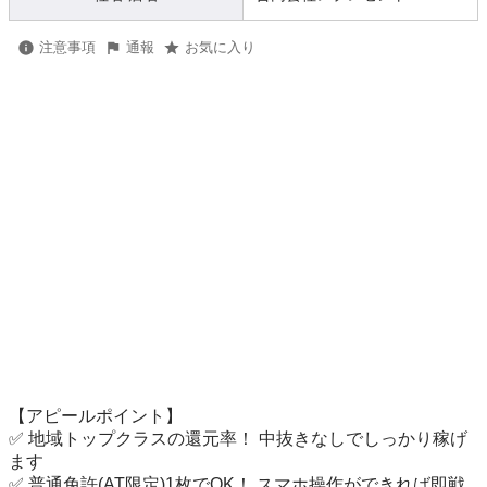
注意事項
通報
お気に入り
【アピールポイント】

✅ 地域トップクラスの還元率！ 中抜きなしでしっかり稼げ
ます

✅ 普通免許(AT限定)1枚でOK！ スマホ操作ができれば即戦