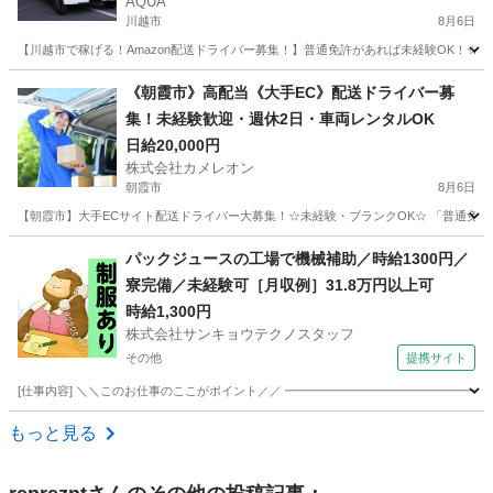
AQUA
川越市
8月6日
【川越市で稼げる！Amazon配送ドライバー募集！】普通免許があれば未経験OK！☆
埼玉
川越市
ドライバー
Amazon
《朝霞市》高配当《大手EC》配送ドライバー募
集！未経験歓迎・週休2日・車両レンタルOK
日給20,000円
株式会社カメレオン
朝霞市
8月6日
【朝霞市】大手ECサイト配送ドライバー大募集！☆未経験・ブランクOK☆ 「普通免許
埼玉
朝霞市
ドライバー
積み込み
パックジュースの工場で機械補助／時給1300円／
寮完備／未経験可［月収例］31.8万円以上可
時給1,300円
株式会社サンキョウテクノスタッフ
その他
提携サイト
[仕事内容] ＼＼このお仕事のここがポイント／／ ━━━━━━━━━━━━━━━━━
埼玉
その他
ドライバー
もっと見る