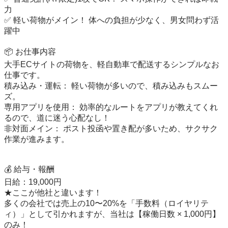
力

✅ 軽い荷物がメイン！ 体への負担が少なく、男女問わず活
躍中

📦 お仕事内容

​大手ECサイトの荷物を、軽自動車で配送するシンプルなお
仕事です。

​積み込み・運転： 軽い荷物が多いので、積み込みもスムー
ズ。

​専用アプリを使用： 効率的なルートをアプリが教えてくれ
るので、道に迷う心配なし！

​非対面メイン： ポスト投函や置き配が多いため、サクサク
作業が進みます。

​💰 給与・報酬

​日給：19,000円

​★ここが他社と違います！

多くの会社では売上の10〜20%を「手数料（ロイヤリテ
ィ）」として引かれますが、当社は【稼働日数 × 1,000円】
のみ！
