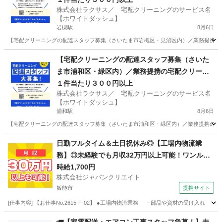
株式会社ラクサス／ 宅配クリーニングのサービス名
【ホワイトダッシュ】
岩槻駅
8月6日
【宅配クリーニングの配達スタッフ募集（さいたま市岩槻区・見沼区内）／業務提携の宅
埼玉
さいたま市
岩槻駅
ドライバー
埼玉
さいたま市
【宅配クリーニングの配達スタッフ募集（さいた
ま市浦和区・緑区内）／業務提携の宅配クリーニ
東大宮駅
ドライバー
スタッフ
ング店募集】
１件当たり３００円以上
株式会社ラクサス／ 宅配クリーニングのサービス名
【ホワイトダッシュ】
浦和駅
8月6日
【宅配クリーニングの配達スタッフ募集（さいたま市浦和区・緑区内）／業務提携の宅配
埼玉
さいたま市
浦和駅
ドライバー
埼玉
さいたま市
日勤フルタイム＆土日祝休み◎【工場内物流業
務】◎未経験でも月収32万円以上可能！ワンルー
浦和美園駅
ドライバー
スタッフ
ム寮完備！
時給1,700円
株式会社ジャパンクリエイト
飯能市
提携サイト
[仕事内容] 【お仕事No.2615-F-02】 ●工場内物流業務 ・部品や資材の受け
埼玉
飯能市
その他