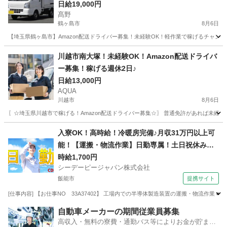
日給19,000円
髙野
鶴ヶ島市
8月6日
【埼玉県鶴ヶ島市】Amazon配送ドライバー募集！未経験OK！軽作業で稼げるチャン
埼玉
鶴ヶ島市
ドライバー
Amazon
川越市南大塚！未経験OK！Amazon配送ドライバ
ー募集！稼げる週休2日♪
日給13,000円
AQUA
川越市
8月6日
〖☆埼玉県川越市で稼げる！Amazon配送ドライバー募集☆〗 普通免許があれば未経
埼玉
川越市
ドライバー
Amazon
入寮OK！高時給！冷暖房完備♪月収31万円以上可
能！【運搬・物流作業】日勤専属！土日祝休み！
自動車通勤OK！無料送迎バスあり！
時給1,700円
シーデーピージャパン株式会社
飯能市
提携サイト
[仕事内容] 【お仕事NO 33A37402】 工場内での半導体製造装置の運搬・物流作業
埼玉
飯能市
その他
自動車メーカーの期間従業員募集
高収入・無料の寮費・通勤バス等によりお金が貯まり