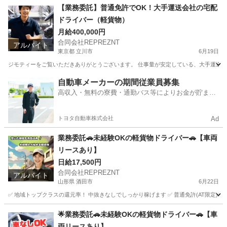
山口
柳井市
物流
荷物
【業務委託】普通免許でOK！大手運送会社の宅配
ドライバー（軽貨物）
月給400,000円
合同会社REPREZNT
アルバイト
東京都 立川市
6月19日
ジモティーをご覧いただきありがとうございます。 仕事量が安定している、大手運送会社の
東京
立川市
物流
貨物
自動車メーカーの期間従業員募集
高収入・無料の寮費・通勤バス等によりお金が貯まり
やすい環境
トヨタ自動車株式会社
Ad
業務委託🚗未経験OKの軽貨物ドライバー🚗【車両
リースあり】
日給17,500円
合同会社REPREZNT
アルバイト
山形県 酒田市
6月22日
✅ 地域トップクラスの還元率！ 中抜きなしでしっかり稼げます ✅ 普通免許(AT限定)1枚でO
山形
酒田市
物流
荷物
🌟業務委託🚗未経験OKの軽貨物ドライバー🚗【車
両リースあり】