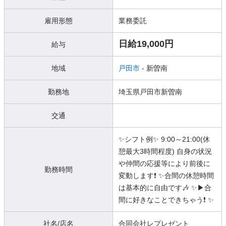
雇用形態
業務委託
日給19,000円
給与
地域
戸田市
- 新曽南
勤務地
埼玉県戸田市新曽南
交通
✨シフト例✨ 9:00～21:00(休
憩最大3時間程度) 自身の状況
や仲間の応援等により前後に
勤務時間
変動します❗️ ✨合間の休憩時間
は基本的に自由です🎶 ✨▶︎合
間に好きなことできちゃう❗️ ✨
社名/店名
合同会社レプレゼント