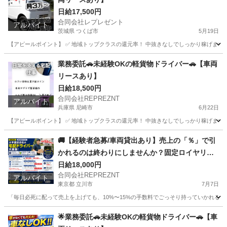
日給17,500円
合同会社レプレゼント
アルバイト
茨城県 つくば市
5月19日
【アピールポイント】 ✅ 地域トップクラスの還元率！ 中抜きなしでしっかり稼げます ✅ 
茨城
つくば市
物流
荷物
業務委託🚗未経験OKの軽貨物ドライバー🚗【車両
リースあり】
日給18,500円
合同会社REPREZNT
アルバイト
兵庫県 尼崎市
6月22日
【アピールポイント】 ✅ 地域トップクラスの還元率！ 中抜きなしでしっかり稼げます ✅ 普
兵庫
尼崎市
物流
荷物
🚚【経験者急募/車両貸出あり】売上の「％」で引
かれるのは終わりにしませんか？固定ロイヤリテ
ィ1日1000円で手取りを最大化！🔥
日給18,000円
合同会社REPREZNT
アルバイト
東京都 立川市
7月7日
「毎日必死に配って売上を上げても、10%〜15%の手数料でごっそり持っていかれる…
東京
立川市
物流
ロイヤリティ
🌟業務委託🚗未経験OKの軽貨物ドライバー🚗【車