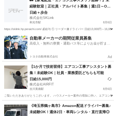
🚛【家電配送・エアコン工事スタッフ急募！】未
経験歓迎｜正社員・アルバイト募集｜週1日～O
K！
日給＋歩合
株式会社SKLink
和光市駅
8月6日
https://sklink.hp.peraichi.com/ 💰給与 ① リーダー兼ドライバー 日給13,000円
埼玉
和光市
和光市駅
引越し
歩合
自動車メーカーの期間従業員募集
高収入・無料の寮費・通勤バス等によりお金が貯まり
やすい環境
トヨタ自動車株式会社
Ad
【1か月で技術習得】エアコン工事アシスタント募
集！未経験OK｜社員・業務委託どちらも可能
日給15,000円
株式会社AIRFIT
吉川美南駅
8月6日
ご覧いただきありがとうございます。 ハウスメーカー案件の増加に伴い、エアコン工事ス
埼玉
吉川市
吉川美南駅
その他
業務委託
《埼玉県鶴ヶ島市》Amazon配送ドライバー募集♪
未経験OK！週休2日・車両レンタル・直行直帰◎