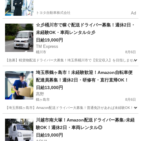
やすい環境
トヨタ自動車株式会社
Ad
☆彡桶川市で稼ぐ配送ドライバー募集！週休2日・
未経験OK・車両レンタル☆彡
日給19,000円
TM Express
桶川市
8月6日
【急募】軽貨物配送ドライバー大募集！埼玉県桶川市で【安定収入】を目指しませんか？
埼玉
桶川市
ドライバー
社用車
埼玉県鶴ヶ島市！未経験歓迎！Amazon自転車便
配達員募集！週休2日・研修有・直行直帰OK！
日給13,000円
髙野
鶴ヶ島市
8月6日
【埼玉県鶴ヶ島市】Amazon配送ドライバー大募集！普通免許があれば未経験OK！☆
埼玉
鶴ヶ島市
ドライバー
Amazon
川越市南大塚！Amazon配送ドライバー募集♪未経
験OK！週休2日・車両レンタル◎
日給19,000円