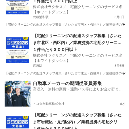
グ店募集】
１件当たり３００円以上
株式会社ラクサス／ 宅配クリーニングのサービス名
【ホワイトダッシュ】
武蔵浦和駅
8月6日
【宅配クリーニングの配達スタッフ募集（さいたま市南区・桜区内）／業務提携の宅配ク
埼玉
さいたま市
武蔵浦和駅
ドライバー
埼玉
【宅配クリーニングの配達スタッフ募集（さいた
ま市北区・西区内）／業務提携の宅配クリーニン
さいたま市
西浦和駅
ドライバー
スタッフ
グ店募集】
１件当たり３００円以上
株式会社ラクサス／ 宅配クリーニングのサービス名
【ホワイトダッシュ】
宮原駅
8月6日
【宅配クリーニングの配達スタッフ募集（さいたま市北区・西区内）／業務提携の宅配ク
埼玉
さいたま市
宮原駅
ドライバー
埼玉
さいたま市
自動車メーカーの期間従業員募集
高収入・無料の寮費・通勤バス等によりお金が貯まり
指扇駅
ドライバー
スタッフ
やすい環境
トヨタ自動車株式会社
Ad
【宅配クリーニングの配達スタッフ募集（さいた
ま市岩槻区・見沼区内）／業務提携の宅配クリー
ニング店募集】
１件当たり３００円以上