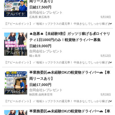
両リースあり】
日給17,500円
合同会社レプレゼント
アルバイト
広島県 東広島市
5月19日
​ 【アピールポイント】 ✅ 地域トップクラスの還元率！ 中抜きなしでしっかり稼げます ✅
広島
東広島市
物流
荷物
🔥急募🔥【未経験9割】ガッツリ稼げる💰ロイヤリ
ティ1日1000円のみ！軽貨物ドライバー募集
日給19,000円
合同会社レプレゼント
アルバイト
鶴ヶ島市
5月12日
【アピールポイント】 ✅ 地域トップクラスの還元率！ 中抜きなしでしっかり稼げます ✅ 
埼玉
鶴ヶ島市
物流
ロイヤリティ
🌟業務委託🚗未経験OKの軽貨物ドライバー🚗【車
両リースあり】
日給17,000円
合同会社レプレゼント
アルバイト
秋田県 由利本荘市
5月19日
【アピールポイント】 ✅ 地域トップクラスの還元率！ 中抜きなしでしっかり稼げます ✅ 
秋田
由利本荘市
物流
荷物
🌟業務委託🚗未経験OKの軽貨物ドライバー🚗【車