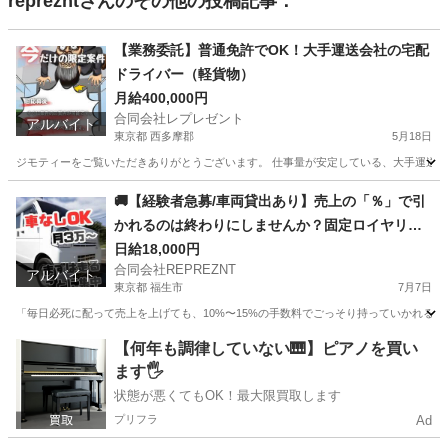
repreznt
さんのその他の投稿記事：
【業務委託】普通免許でOK！大手運送会社の宅配
ドライバー（軽貨物）
月給400,000円
合同会社レプレゼント
アルバイト
東京都 西多摩郡
5月18日
ジモティーをご覧いただきありがとうございます。 仕事量が安定している、大手運送会社の
東京
西多摩郡
物流
積み込み
🚚【経験者急募/車両貸出あり】売上の「％」で引
かれるのは終わりにしませんか？固定ロイヤリテ
ィ1日1000円で手取りを最大化！🔥
日給18,000円
合同会社REPREZNT
アルバイト
東京都 福生市
7月7日
「毎日必死に配って売上を上げても、10%〜15%の手数料でごっそり持っていかれる…
東京
福生市
物流
ロイヤリティ
【何年も調律していない🎹】ピアノを買い
ます🖐️
状態が悪くてもOK！最大限買取します
プリフラ
Ad