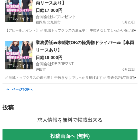
両リースあり】
日給17,000円
合同会社レプレゼント
アルバイト
福岡県 北九州市
5月20日
​ 【アピールポイント】 ✅ 地域トップクラスの還元率！ 中抜きなしでしっかり稼げます ✅
福岡
北九州市
物流
荷物
業務委託🚗未経験OKの軽貨物ドライバー🚗【車両
リースあり】
日給19,000円
合同会社REPREZNT
アルバイト
戸田市
6月22日
✅ 地域トップクラスの還元率！ 中抜きなしでしっかり稼げます ✅ 普通免許(AT限定)1枚で
埼玉
戸田市
物流
荷物
ページTOPへ
投稿
求人情報を無料で掲載出来る
投稿画面へ (無料)