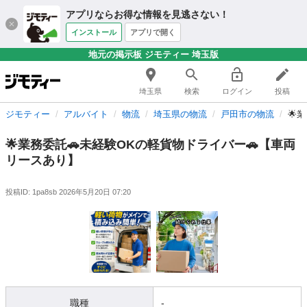
アプリならお得な情報を見逃さない！
インストール
アプリで開く
地元の掲示板 ジモティー 埼玉版
埼玉県
検索
ログイン
投稿
ジモティー
アルバイト
物流
埼玉県の物流
戸田市の物流
🌟
🌟業務委託🚗未経験OKの軽貨物ドライバー🚗【車両
リースあり】
投稿ID: 1pa8sb
2026年5月20日 07:20
職種
-