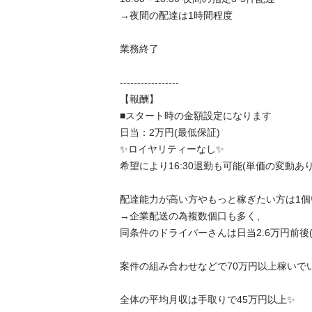
→夜間の配達は1時間程度

業務終了

-----------------

【報酬】

■スタート時の金額設定になります

日当：2万円(最低保証)

✨ロイヤリティーなし✨

希望により16:30退勤も可能(単価の変動あり)

配達能力が高い方やもっと稼ぎたい方は1個い
→企業配送の為複数個口も多く、

同条件のドライバーさんは日当2.6万円前後(夜
案件の組み合わせなどで70万円以上稼いでいる
全体の平均月収は手取りで45万円以上✨
