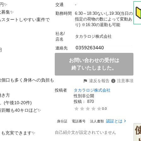
✨

交通
-
集✨

勤務時間
6:30～18:30ないし19:30(当日の
指定の荷物の数によって変動あ
もスタートしやすい案件で
り) ※16:30の退勤も可能
社名/
タカラロジ株式会社
店名
連絡先

お問い合わせの受付は
終了いたしました。
数個口も多く身体への負担も
違反を報告
注意事項
投稿者
タカラロジ株式会社
方

性別非公開
投稿： 
870
午後10-20件)

0.0
離も40キロほど✨

認証とは
身分証
電話番号
法人書類
自己紹介文が設定されていません
充実できます✨
