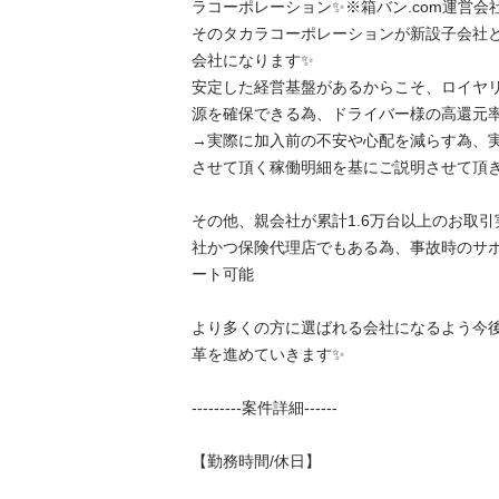
ラコーポレーション✨※箱バン.com運営会社
そのタカラコーポレーションが新設子会社
会社になります✨

安定した経営基盤があるからこそ、ロイヤ
源を確保できる為、ドライバー様の高還元率を
→実際に加入前の不安や心配を減らす為、
させて頂く稼働明細を基にご説明させて頂きます
その他、親会社が累計1.6万台以上のお取
社かつ保険代理店でもある為、事故時のサ
ート可能

より多くの方に選ばれる会社になるよう今
革を進めていきます✨

---------案件詳細------

【勤務時間/休日】
