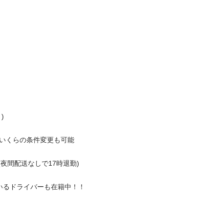

くらの条件変更も可能

間配送なしで17時退勤)

ドライバーも在籍中！！
