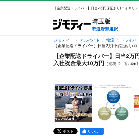
埼玉
版
都道府県選択
ジモティー
アルバイト
物流
ドライバ
【企業配送ドライバー】日当2万円保証あり(ロイ
【企業配送ドライバー】日当2万円
入社祝金最大10万円
（投稿ID : 1pa4m
ポスト
いいね！