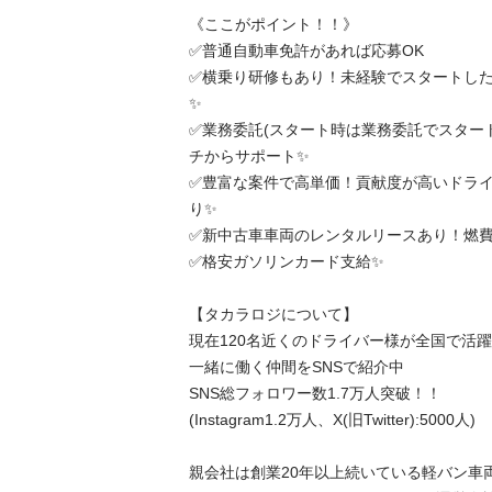
《ここがポイント！！》

✅普通自動車免許があれば応募OK

✅横乗り研修もあり！未経験でスタートした
✨

✅業務委託(スタート時は業務委託でスター
チからサポート✨

✅豊富な案件で高単価！貢献度が高いドラ
り✨

✅新中古車車両のレンタルリースあり！燃費も
✅格安ガソリンカード支給✨

【タカラロジについて】

現在120名近くのドライバー様が全国で活躍中
一緒に働く仲間をSNSで紹介中

SNS総フォロワー数1.7万人突破！！

(Instagram1.2万人、X(旧Twitter):5000人)

親会社は創業20年以上続いている軽バン車