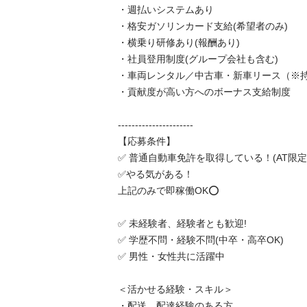
・週払いシステムあり

・格安ガソリンカード支給(希望者のみ)

・横乗り研修あり(報酬あり)

・社員登用制度(グループ会社も含む)

・車両レンタル／中古車・新車リース（※持ち
・貢献度が高い方へのボーナス支給制度

----------------------

【応募条件】

✅ 普通自動車免許を取得している！(AT限定可)
✅やる気がある！

上記のみで即稼働OK⭕️

✅ 未経験者、経験者とも歓迎!

✅ 学歴不問・経験不問(中卒・高卒OK)

✅ 男性・女性共に活躍中

＜活かせる経験・スキル＞

・配送、配達経験のある方
