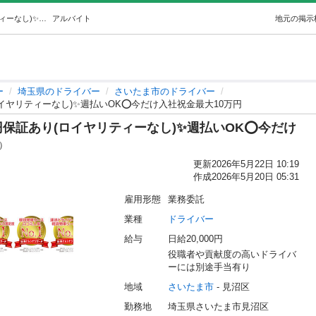
【企業配送ドライバー】日当2万円保証あり(ロイヤリティーなし)✨週払いOK⭕️今だけ入社祝金最大10万円 (タカラロジ株式会社) さいたまのドライバーの無料求人広告・アルバイト・バイト募集情報｜ジモティー
アルバイト
地元の掲示
ー
埼玉県のドライバー
さいたま市のドライバー
ヤリティーなし)✨週払いOK⭕️今だけ入社祝金最大10万円
保証あり(ロイヤリティーなし)✨週払いOK⭕️今だけ
1）
更新
2026年5月22日 10:19
作成
2026年5月20日 05:31
雇用形態
業務委託
業種
ドライバー
給与
日給20,000円
役職者や貢献度の高いドライバ
ーには別途手当有り
地域
さいたま市
 - 見沼区
勤務地
埼玉県さいたま市見沼区