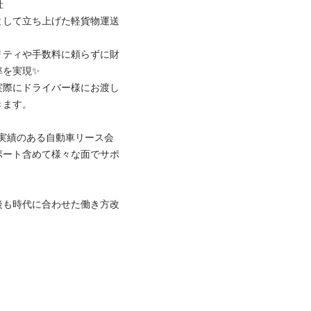


として立ち上げた軽貨物運送
リティや手数料に頼らずに財
実現✨

実際にドライバー様にお渡し
。

引実績のある自動車リース会
ポート含めて様々な面でサポ
後も時代に合わせた働き方改