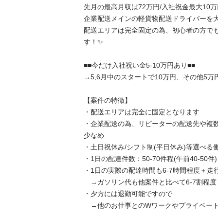
先月の最高月収は72万円/入社祝金最大10万円
企業配送メインの軽貨物配送ドライバーを大募
配送エリアは完全固定の為、初心者の方で
す！✨

■■今だけ入社祝い金5-10万円あり■■

→5,6月中のスタートで10万円、その他5万円

【案件の特徴】

・配送エリアは完全に固定となります

・企業配送の為、リピーターの配送先や複
少なめ

・土日祝休み/シフト制(平日休み)等選べる働き
・1日の配達件数：50-70件程(午前40-50件)、(
・1日の実際の配達時間も6-7時間程度＋走行距
　→ガソリン代も他案件と比べて6-7割程度

・夕方には退勤可能ですので

　→他のお仕事とのWワークやプライベートも