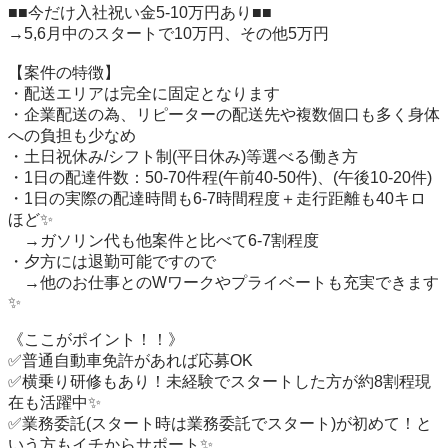
■■今だけ入社祝い金5-10万円あり■■

→5,6月中のスタートで10万円、その他5万円

【案件の特徴】

・配送エリアは完全に固定となります

・企業配送の為、リピーターの配送先や複数個口も多く身体
への負担も少なめ

・土日祝休み/シフト制(平日休み)等選べる働き方

・1日の配達件数：50-70件程(午前40-50件)、(午後10-20件)

・1日の実際の配達時間も6-7時間程度＋走行距離も40キロ
ほど✨

　→ガソリン代も他案件と比べて6-7割程度

・夕方には退勤可能ですので

　→他のお仕事とのWワークやプライベートも充実できます
✨

《ここがポイント！！》

✅普通自動車免許があれば応募OK

✅横乗り研修もあり！未経験でスタートした方が約8割程現
在も活躍中✨

✅業務委託(スタート時は業務委託でスタート)が初めて！と
いう方もイチからサポート✨
