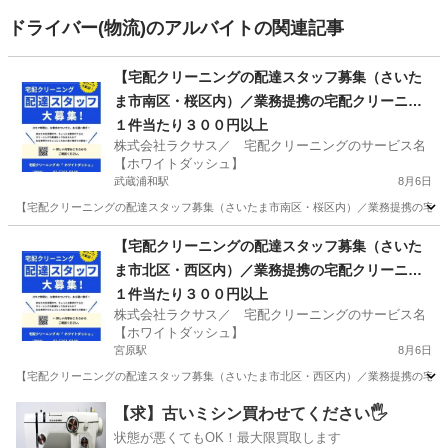
ドライバー(物流)のアルバイトの関連記事
【宅配クリーニングの配達スタッフ募集（さいた
ま市南区・桜区内）／業務提携の宅配クリーニン
グ店募集】
１件当たり３００円以上
株式会社ラクサス／ 宅配クリーニングのサービス名
【ホワイトダッシュ】
武蔵浦和駅
8月6日
【宅配クリーニングの配達スタッフ募集（さいたま市南区・桜区内）／業務提携の宅配ク
埼玉
さいたま市
武蔵浦和駅
ドライバー
埼玉
【宅配クリーニングの配達スタッフ募集（さいた
ま市北区・西区内）／業務提携の宅配クリーニン
さいたま市
西浦和駅
ドライバー
スタッフ
グ店募集】
１件当たり３００円以上
株式会社ラクサス／ 宅配クリーニングのサービス名
【ホワイトダッシュ】
宮原駅
8月6日
【宅配クリーニングの配達スタッフ募集（さいたま市北区・西区内）／業務提携の宅配ク
埼玉
さいたま市
宮原駅
ドライバー
埼玉
さいたま市
【求】古いミシン買わせてください🖐️
状態が悪くてもOK！最大限買取します
指扇駅
ドライバー
スタッフ