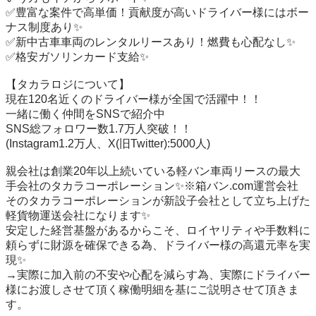
✅豊富な案件で高単価！貢献度が高いドライバー様にはボー
ナス制度あり✨

✅新中古車車両のレンタルリースあり！燃費も心配なし✨

✅格安ガソリンカード支給✨

【タカラロジについて】

現在120名近くのドライバー様が全国で活躍中！！

一緒に働く仲間をSNSで紹介中

SNS総フォロワー数1.7万人突破！！

(Instagram1.2万人、X(旧Twitter):5000人)

親会社は創業20年以上続いている軽バン車両リースの最大
手会社のタカラコーポレーション✨※箱バン.com運営会社

そのタカラコーポレーションが新設子会社として立ち上げた
軽貨物運送会社になります✨

安定した経営基盤があるからこそ、ロイヤリティや手数料に
頼らずに財源を確保できる為、ドライバー様の高還元率を実
現✨

→実際に加入前の不安や心配を減らす為、実際にドライバー
様にお渡しさせて頂く稼働明細を基にご説明させて頂きま
す。
