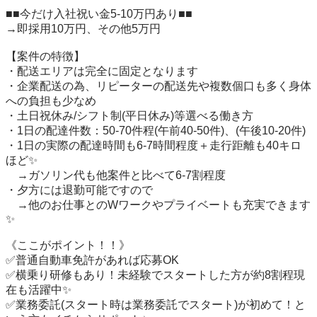
■■今だけ入社祝い金5-10万円あり■■

→即採用10万円、その他5万円

【案件の特徴】

・配送エリアは完全に固定となります

・企業配送の為、リピーターの配送先や複数個口も多く身体
への負担も少なめ

・土日祝休み/シフト制(平日休み)等選べる働き方

・1日の配達件数：50-70件程(午前40-50件)、(午後10-20件)

・1日の実際の配達時間も6-7時間程度＋走行距離も40キロ
ほど✨

　→ガソリン代も他案件と比べて6-7割程度

・夕方には退勤可能ですので

　→他のお仕事とのWワークやプライベートも充実できます
✨

《ここがポイント！！》

✅普通自動車免許があれば応募OK

✅横乗り研修もあり！未経験でスタートした方が約8割程現
在も活躍中✨

✅業務委託(スタート時は業務委託でスタート)が初めて！と