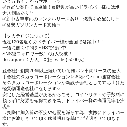
いう方もイチからサポート✨

✅豊富な案件で高単価！貢献度が高いドライバー様にはボー
ナス制度あり✨

✅新中古車車両のレンタルリースあり！燃費も心配なし✨

✅格安ガソリンカード支給✨

【タカラロジについて】

現在120名近くのドライバー様が全国で活躍中！！

一緒に働く仲間をSNSで紹介中

SNS総フォロワー数1.7万人突破！！

(Instagram1.2万人、X(旧Twitter):5000人)

親会社は創業20年以上続いている軽バン車両リースの最大
手会社のタカラコーポレーション✨※箱バン.com運営会社

そのタカラコーポレーションが新設子会社として立ち上げた
軽貨物運送会社になります✨

安定した経営基盤があるからこそ、ロイヤリティや手数料に
頼らずに財源を確保できる為、ドライバー様の高還元率を実
現✨

→実際に加入前の不安や心配を減らす為、実際にドライバー
様にお渡しさせて頂く稼働明細を基にご説明させて頂きま
す。
