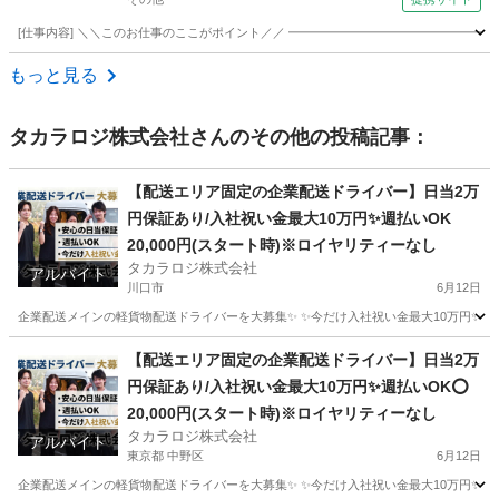
[仕事内容] ＼＼このお仕事のここがポイント／／ ━━━━━━━━━━━━━━━━━
埼玉
その他
ドライバー
もっと見る
タカラロジ株式会社
さんのその他の投稿記事：
【配送エリア固定の企業配送ドライバー】日当2万
円保証あり/入社祝い金最大10万円✨週払いOK
20,000円(スタート時)※ロイヤリティーなし
タカラロジ株式会社
アルバイト
川口市
6月12日
企業配送メインの軽貨物配送ドライバーを大募集✨ ✨今だけ入社祝い金最大10万円✨ 【他案件と
埼玉
川口市
ドライバー
貨物
【配送エリア固定の企業配送ドライバー】日当2万
円保証あり/入社祝い金最大10万円✨週払いOK⭕️
20,000円(スタート時)※ロイヤリティーなし
タカラロジ株式会社
アルバイト
東京都 中野区
6月12日
企業配送メインの軽貨物配送ドライバーを大募集✨ ✨今だけ入社祝い金最大10万円✨ 【他案件と