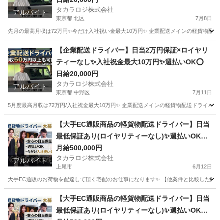
タカラロジ株式会社
アルバイト
東京都 北区
7月8日
先月の最高月収は72万円✨今だけ入社祝い金最大10万円✨ 企業配送メインの軽貨物配送
東京
北区
ドライバー
貨物
【企業配送ドライバー】日当2万円保証×ロイヤリ
ティーなし✨入社祝金最大10万円✨週払いOK⭕️
日給20,000円
タカラロジ株式会社
アルバイト
東京都 中野区
7月11日
5月度最高月収は72万円/入社祝金最大10万円✨ 企業配送メインの軽貨物配送ドライバーを
東京
中野区
ドライバー
貨物
【大手EC通販商品の軽貨物配送ドライバー】日当
最低保証あり(ロイヤリティーなし)✨週払いOK⭕️
普通免許さえあれば即稼働可
月給500,000円
タカラロジ株式会社
アルバイト
上尾市
6月12日
大手EC通販のお荷物を配達して頂く宅配のお仕事になります✨ 【他案件と比較した際の
埼玉
上尾市
ドライバー
貨物
【大手EC通販商品の軽貨物配送ドライバー】日当
最低保証あり(ロイヤリティーなし)✨週払いOK⭕️