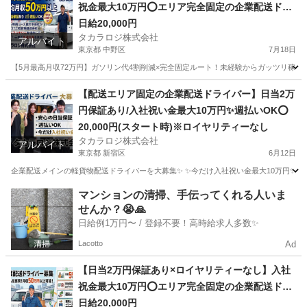
祝金最大10万円⭕️エリア完全固定の企業配送ドラ
イバー
日給20,000円
タカラロジ株式会社
アルバイト
東京都 中野区
7月18日
【5月最高月収72万円】ガソリン代4割削減×完全固定ルート！未経験からガッツリ稼げる軽貨物
東京
中野区
ドライバー
ロイヤリティ
【配送エリア固定の企業配送ドライバー】日当2万
円保証あり/入社祝い金最大10万円✨週払いOK⭕️
20,000円(スタート時)※ロイヤリティーなし
タカラロジ株式会社
アルバイト
東京都 新宿区
6月12日
企業配送メインの軽貨物配送ドライバーを大募集✨ ✨今だけ入社祝い金最大10万円✨ 【他案件と
東京
新宿区
ドライバー
貨物
マンションの清掃、手伝ってくれる人いま
せんか？😭🙏
日給例1万円〜 / 登録不要！高時給求人多数✨
Lacotto
Ad
【日当2万円保証あり×ロイヤリティーなし】入社
祝金最大10万円⭕️エリア完全固定の企業配送ドラ
イバー
日給20,000円