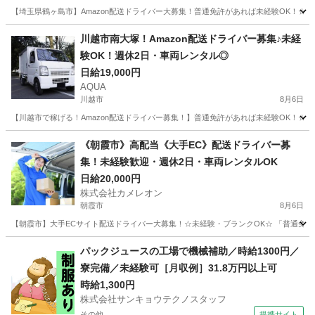
【埼玉県鶴ヶ島市】Amazon配送ドライバー大募集！普通免許があれば未経験OK！☆
埼玉
鶴ヶ島市
ドライバー
Amazon
川越市南大塚！Amazon配送ドライバー募集♪未経
験OK！週休2日・車両レンタル◎
日給19,000円
AQUA
川越市
8月6日
【川越市で稼げる！Amazon配送ドライバー募集！】普通免許があれば未経験OK！☆
埼玉
川越市
ドライバー
Amazon
《朝霞市》高配当《大手EC》配送ドライバー募
集！未経験歓迎・週休2日・車両レンタルOK
日給20,000円
株式会社カメレオン
朝霞市
8月6日
【朝霞市】大手ECサイト配送ドライバー大募集！☆未経験・ブランクOK☆ 「普通免許
埼玉
朝霞市
ドライバー
積み込み
パックジュースの工場で機械補助／時給1300円／
寮完備／未経験可［月収例］31.8万円以上可
時給1,300円
株式会社サンキョウテクノスタッフ
その他
提携サイト