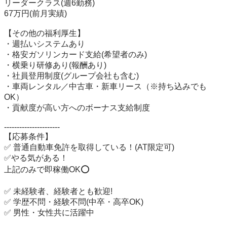
リーダークラス(週6勤務)

67万円(前月実績)

【その他の福利厚生】

・週払いシステムあり

・格安ガソリンカード支給(希望者のみ)

・横乗り研修あり(報酬あり)

・社員登用制度(グループ会社も含む)

・車両レンタル／中古車・新車リース（※持ち込みでも
OK）

・貢献度が高い方へのボーナス支給制度

----------------------

【応募条件】

✅ 普通自動車免許を取得している！(AT限定可)

✅やる気がある！

上記のみで即稼働OK⭕️

✅ 未経験者、経験者とも歓迎!

✅ 学歴不問・経験不問(中卒・高卒OK)

✅ 男性・女性共に活躍中
