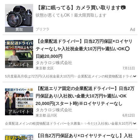
東京
中野区
ドライバー
貨物
【家に眠ってる】カメラ買い取ります📷
状態が悪くてもOK！最大限買取します
プリフラ
Ad
【企業配送ドライバー】日当2万円保証×ロイヤリ
ティーなし✨入社祝金最大10万円✨週払いOK⭕️
日給20,000円
タカラロジ株式会社
アルバイト
東京都 北区
7月11日
5月度最高月収は72万円/入社祝金最大10万円✨ 企業配送メインの軽貨物配送ドライバーを
東京
北区
ドライバー
貨物
【配送エリア固定の企業配送ドライバー】日当2万
円保証あり/入社祝い金最大10万円✨週払いOK
20,000円(スタート時)※ロイヤリティーなし
タカラロジ株式会社
アルバイト
東京都 品川区
6月12日
企業配送メインの軽貨物配送ドライバーを大募集✨ ✨今だけ入社祝い金最大10万円✨ 【他案件と
東京
品川区
ドライバー
貨物
【日当2万円保証あり×ロイヤリティーなし】入社