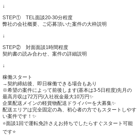
↓

STEP①　TEL面談20-30分程度

弊社の会社概要、ご応募頂いた案件の大枠説明

↓

STEP②　対面面談1時間程度

契約書の読み合わせ、案件の詳細説明

↓

稼働スタート

→契約締結後、即日稼働できる場合もあり

※希望の案件によって前後します(基本は3-5日程度)先月の
最高月収は72万円/入社祝金最大10万円✨

企業配送メインの軽貨物配送ドライバーを大募集✨

配送エリアは完全固定の為、初心者の方でもスタートしやす
い案件です！✨

⭐️面談1回で運転免許さえお持ちでしたらすぐスタート可能
です⭐️
