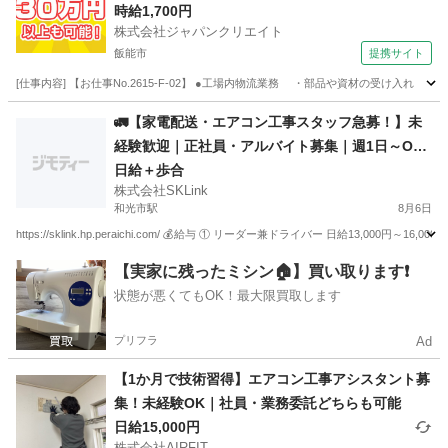
ム寮完備！
時給1,700円
株式会社ジャパンクリエイト
飯能市
提携サイト
[仕事内容] 【お仕事No.2615-F-02】 ●工場内物流業務 ・部品や資材の受け
埼玉
飯能市
その他
🚛【家電配送・エアコン工事スタッフ急募！】未
経験歓迎｜正社員・アルバイト募集｜週1日～O
K！
日給＋歩合
株式会社SKLink
和光市駅
8月6日
https://sklink.hp.peraichi.com/ 💰給与 ① リーダー兼ドライバー 日給13,000円
埼玉
和光市
和光市駅
引越し
歩合
【実家に残ったミシン🏠】買い取ります❗️
状態が悪くてもOK！最大限買取します
プリフラ
Ad
【1か月で技術習得】エアコン工事アシスタント募
集！未経験OK｜社員・業務委託どちらも可能
日給15,000円
株式会社AIRFIT