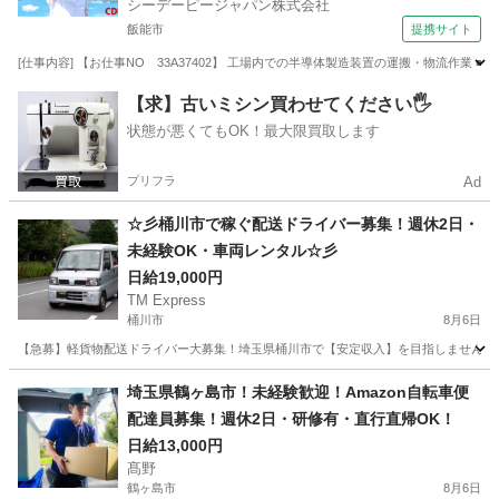
シーデーピージャパン株式会社
飯能市
提携サイト
[仕事内容] 【お仕事NO 33A37402】 工場内での半導体製造装置の運搬・物流作業
埼玉
飯能市
その他
【求】古いミシン買わせてください🖐️
状態が悪くてもOK！最大限買取します
プリフラ
Ad
☆彡桶川市で稼ぐ配送ドライバー募集！週休2日・
未経験OK・車両レンタル☆彡
日給19,000円
TM Express
桶川市
8月6日
【急募】軽貨物配送ドライバー大募集！埼玉県桶川市で【安定収入】を目指しませんか？
埼玉
桶川市
ドライバー
社用車
埼玉県鶴ヶ島市！未経験歓迎！Amazon自転車便
配達員募集！週休2日・研修有・直行直帰OK！
日給13,000円
髙野
鶴ヶ島市
8月6日