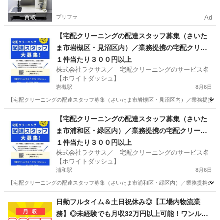
プリフラ
Ad
【宅配クリーニングの配達スタッフ募集（さいた
ま市岩槻区・見沼区内）／業務提携の宅配クリー
ニング店募集】
１件当たり３００円以上
株式会社ラクサス／ 宅配クリーニングのサービス名
【ホワイトダッシュ】
岩槻駅
8月6日
【宅配クリーニングの配達スタッフ募集（さいたま市岩槻区・見沼区内）／業務提携の宅
埼玉
さいたま市
岩槻駅
ドライバー
埼玉
さいたま市
【宅配クリーニングの配達スタッフ募集（さいた
ま市浦和区・緑区内）／業務提携の宅配クリーニ
東大宮駅
ドライバー
スタッフ
ング店募集】
１件当たり３００円以上
株式会社ラクサス／ 宅配クリーニングのサービス名
【ホワイトダッシュ】
浦和駅
8月6日
【宅配クリーニングの配達スタッフ募集（さいたま市浦和区・緑区内）／業務提携の宅配
埼玉
さいたま市
浦和駅
ドライバー
埼玉
さいたま市
日勤フルタイム＆土日祝休み◎【工場内物流業
務】◎未経験でも月収32万円以上可能！ワンルー
浦和美園駅
ドライバー
スタッフ