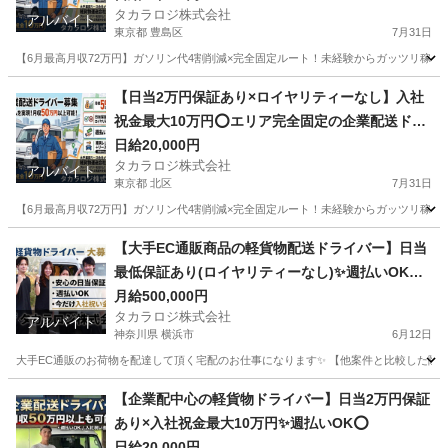
タカラロジ株式会社
アルバイト
東京都 豊島区
7月31日
【6月最高月収72万円】ガソリン代4割削減×完全固定ルート！未経験からガッツリ稼げる軽貨物
東京
豊島区
ドライバー
ロイヤリティ
【日当2万円保証あり×ロイヤリティーなし】入社
祝金最大10万円⭕️エリア完全固定の企業配送ドラ
イバー
日給20,000円
タカラロジ株式会社
アルバイト
東京都 北区
7月31日
【6月最高月収72万円】ガソリン代4割削減×完全固定ルート！未経験からガッツリ稼げる軽貨物
東京
北区
ドライバー
ロイヤリティ
【大手EC通販商品の軽貨物配送ドライバー】日当
最低保証あり(ロイヤリティーなし)✨週払いOK⭕️
普通免許さえあれば即稼働可
月給500,000円
タカラロジ株式会社
アルバイト
神奈川県 横浜市
6月12日
大手EC通販のお荷物を配達して頂く宅配のお仕事になります✨ 【他案件と比較した際の
神奈川
横浜市
ドライバー
貨物
【企業配中心の軽貨物ドライバー】日当2万円保証
あり×入社祝金最大10万円✨週払いOK⭕️
日給20,000円