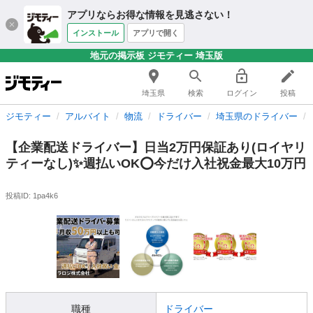
アプリならお得な情報を見逃さない！
インストール
アプリで開く
地元の掲示板 ジモティー 埼玉版
埼玉県
検索
ログイン
投稿
ジモティー
アルバイト
物流
ドライバー
埼玉県のドライバー
【企業配送ドライバー】日当2万円保証あり(ロイヤリ
ティーなし)✨週払いOK⭕️今だけ入社祝金最大10万円
投稿ID: 1pa4k6
職種
ドライバー