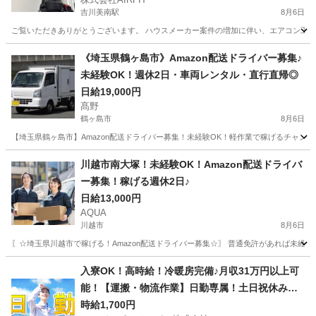
吉川美南駅
8月6日
ご覧いただきありがとうございます。 ハウスメーカー案件の増加に伴い、エアコン工事ス
埼玉
吉川市
吉川美南駅
その他
業務委託
《埼玉県鶴ヶ島市》Amazon配送ドライバー募集♪
未経験OK！週休2日・車両レンタル・直行直帰◎
日給19,000円
髙野
鶴ヶ島市
8月6日
【埼玉県鶴ヶ島市】Amazon配送ドライバー募集！未経験OK！軽作業で稼げるチャン
埼玉
鶴ヶ島市
ドライバー
Amazon
川越市南大塚！未経験OK！Amazon配送ドライバ
ー募集！稼げる週休2日♪
日給13,000円
AQUA
川越市
8月6日
〖☆埼玉県川越市で稼げる！Amazon配送ドライバー募集☆〗 普通免許があれば未経
埼玉
川越市
ドライバー
Amazon
入寮OK！高時給！冷暖房完備♪月収31万円以上可
能！【運搬・物流作業】日勤専属！土日祝休み！
自動車通勤OK！無料送迎バスあり！
時給1,700円