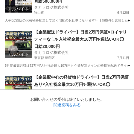
普通免許さえあれば即稼働可
月給500,000円
タカラロジ株式会社
アルバイト
狭山市
6月12日
大手EC通販のお荷物を配達して頂く宅配のお仕事になります✨ 【他案件と比較した際の
埼玉
狭山市
ドライバー
貨物
【企業配送ドライバー】日当2万円保証×ロイヤリ
ティーなし✨入社祝金最大10万円✨週払いOK⭕️
日給20,000円
タカラロジ株式会社
アルバイト
東京都 豊島区
7月11日
5月度最高月収は72万円/入社祝金最大10万円✨ 企業配送メインの軽貨物配送ドライバーを
東京
豊島区
ドライバー
貨物
【企業配中心の軽貨物ドライバー】日当2万円保証
あり×入社祝金最大10万円✨週払いOK⭕️
日給20,000円
タカラロジ株式会社
アルバイト
お問い合わせの受付は終了いたしました。
和光市
7月8日
関連投稿をみる
先月の最高月収は72万円✨今だけ入社祝い金最大10万円✨ 企業配送メインの軽貨物配送
埼玉
和光市
ドライバー
貨物
ページTOPへ