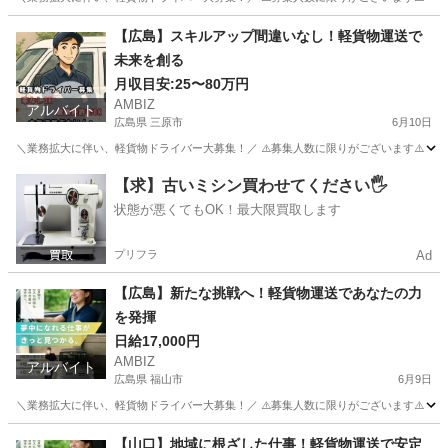
福岡
福岡市
ドライバー
業務
【広島】スキルアップ間違いなし！軽貨物運送で
未来を創る
月収目安:25〜80万円
AMBIZ
アルバイト
広島県 三原市
6月10日
＼業務拡大に伴い、軽貨物ドライバー大募集！／ ⚠️募集人数に限りがございます⚠️ 【勤務地】 広島県三原市
広島
三原市
物流
貨物
【求】古いミシン買わせてください🖐️
状態が悪くてもOK！最大限買取します
プリフラ
Ad
【広島】新たな挑戦へ！軽貨物運送であなたの⼒
を発揮
日給17,000円
AMBIZ
アルバイト
広島県 福山市
6月9日
＼業務拡大に伴い、軽貨物ドライバー大募集！／ ⚠️募集人数に限りがございます⚠️ 【勤務地】 広島県福山市新
広島
福山市
物流
貨物
【山口】地域に根ざした仕事！軽貨物運送で安定