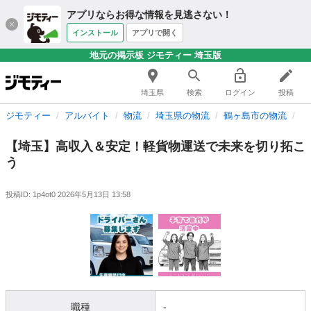
アプリならお得な情報を見逃さない！
インストール
アプリで開く
地元の掲示板 ジモティー 埼玉版
埼玉県
検索
ログイン
投稿
ジモティー
アルバイト
物流
埼玉県の物流
鶴ヶ島市の物流
【
【埼玉】⾼収⼊＆安定！軽貨物運送で未来を切り拓こ
う
投稿ID: 1p4ot0
2026年5月13日 13:58
職種
-