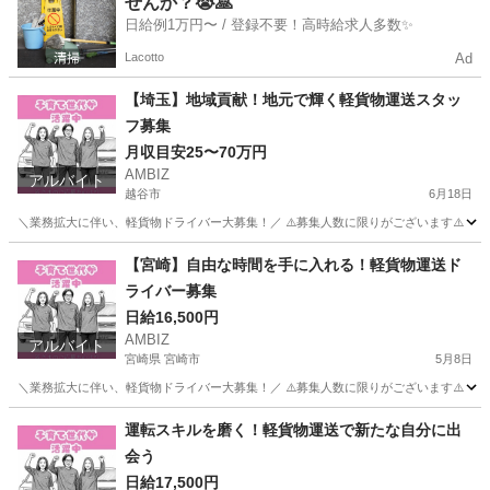
せんか？😭🙏
日給例1万円〜 / 登録不要！高時給求人多数✨
Lacotto
Ad
【埼玉】地域貢献！地元で輝く軽貨物運送スタッ
フ募集
月収目安25〜70万円
AMBIZ
アルバイト
越谷市
6月18日
＼業務拡大に伴い、軽貨物ドライバー大募集！／ ⚠️募集人数に限りがございます⚠️ 【勤務地】 埼玉県
埼玉
越谷市
物流
スタッフ
【宮崎】⾃由な時間を⼿に⼊れる！軽貨物運送ド
ライバー募集
日給16,500円
AMBIZ
アルバイト
宮崎県 宮崎市
5月8日
＼業務拡大に伴い、軽貨物ドライバー大募集！／ ⚠️募集人数に限りがございます⚠️ 【勤務地】 宮崎県延岡市別
宮崎
宮崎市
物流
貨物
運転スキルを磨く！軽貨物運送で新たな⾃分に出
会う
日給17,500円