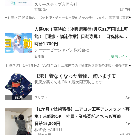
スリーステップ合同会社
西浦和駅
8月7日
■ 仕事内容 軽貨物のスポット便・チャーター便配送をお任せします。 関東圏（東京都・
埼玉
さいたま市
西浦和駅
配送
スポット
入寮OK！高時給！冷暖房完備♪月収31万円以上可
能！【運搬・物流作業】日勤専属！土日祝休み！
自動車通勤OK！無料送迎バスあり！
時給1,700円
シーデーピージャパン株式会社
飯能市
提携サイト
[仕事内容] 【お仕事NO 33A37402】 工場内での半導体製造装置の運搬・物流作業
埼玉
飯能市
その他
【求】着なくなった着物、買います👘
状態が悪くてもOK！最大限買取します
プリフラ
Ad
【1か月で技術習得】エアコン工事アシスタント募
集！未経験OK｜社員・業務委託どちらも可能
日給15,000円
株式会社AIRFIT