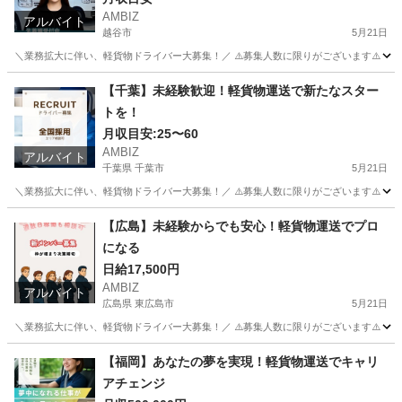
AMBIZ
アルバイト
越谷市
5月21日
＼業務拡大に伴い、軽貨物ドライバー大募集！／ ⚠️募集人数に限りがございます⚠️ 【勤務地】 埼玉県越谷市
埼玉
越谷市
物流
スタッフ
【千葉】未経験歓迎！軽貨物運送で新たなスター
トを！
月収目安:25〜60
AMBIZ
アルバイト
千葉県 千葉市
5月21日
＼業務拡大に伴い、軽貨物ドライバー大募集！／ ⚠️募集人数に限りがございます⚠️ 【勤務地】 千葉県千葉市
千葉
千葉市
ドライバー
貨物
【広島】未経験からでも安⼼！軽貨物運送でプロ
になる
日給17,500円
AMBIZ
アルバイト
広島県 東広島市
5月21日
＼業務拡大に伴い、軽貨物ドライバー大募集！／ ⚠️募集人数に限りがございます⚠️ 【勤務地】 東広島市西条
広島
東広島市
物流
貨物
【福岡】あなたの夢を実現！軽貨物運送でキャリ
アチェンジ