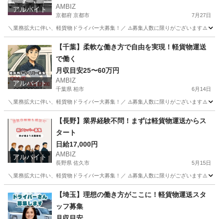
AMBIZ
アルバイト
京都府 京都市
7月27日
＼業務拡大に伴い、軽貨物ドライバー大募集！／ ⚠️募集人数に限りがございます⚠️ 【勤務地】 京都市南区
京都
京都市
物流
貨物
【千葉】柔軟な働き⽅で⾃由を実現！軽貨物運送
で働く
月収目安25〜60万円
AMBIZ
アルバイト
千葉県 柏市
6月14日
＼業務拡大に伴い、軽貨物ドライバー大募集！／ ⚠️募集人数に限りがございます⚠️ 【勤務地】 千葉県柏市柏 
千葉
柏市
物流
貨物
【長野】業界経験不問！まずは軽貨物運送からス
タート
日給17,000円
AMBIZ
アルバイト
長野県 佐久市
5月15日
＼業務拡大に伴い、軽貨物ドライバー大募集！／ ⚠️募集人数に限りがございます⚠️ 【勤務地】 佐久市臼田美里
長野
佐久市
物流
貨物
【埼玉】理想の働き⽅がここに！軽貨物運送スタ
ッフ募集
月収目安