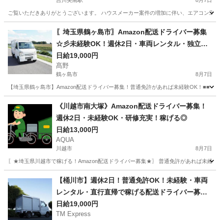
吉川美南駅
8月7日
ご覧いただきありがとうございます。 ハウスメーカー案件の増加に伴い、エアコン工事ス
埼玉
吉川市
吉川美南駅
その他
業務委託
〖埼玉県鶴ヶ島市〗Amazon配送ドライバー募集
☆彡未経験OK！週休2日・車両レンタル・独立支
援も
日給19,000円
髙野
鶴ヶ島市
8月7日
【埼玉県鶴ヶ島市】Amazon配送ドライバー募集！普通免許があれば未経験OK！■■ 
埼玉
鶴ヶ島市
ドライバー
Amazon
《川越市南大塚》Amazon配送ドライバー募集！
週休2日・未経験OK・研修充実！稼げる◎
日給13,000円
AQUA
川越市
8月7日
〖★埼玉県川越市で稼げる！Amazon配送ドライバー募集★〗 普通免許があれば未経
埼玉
川越市
ドライバー
Amazon
【桶川市】週休2日！普通免許OK！未経験・車両
レンタル・直行直帰で稼げる配送ドライバー募
集！
日給19,000円
TM Express