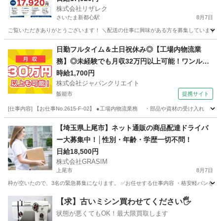
株式会社リザレク
さいたま新都心駅
8月7日
ご覧いただきありがとうございます！ ＼配送の仕事に興味がある方を募集しています／ 宮崎県
埼玉
さいたま市
さいたま新都心駅
ドライバー
Amazon
日勤フルタイム＆土日祝休み◎【工場内物流業
務】◎未経験でも月収32万円以上可能！ワンルー
ム寮完備！
時給1,700円
株式会社ジャパンクリエイト
飯能市
提携サイト
[仕事内容] 【お仕事No.2615-F-02】 ●工場内物流業務 ・部品や資材の受け
埼玉
飯能市
その他
【埼玉県上尾市】ネット通販の商品配達ドライバ
ー大募集中！│性別・年齢・学歴一切不問！
日給18,500円
株式会社GRASIM
上尾市
8月7日
枠が空いたので、3名の緊急募集になります。 ✅お任せする仕事内容 ・格安軽バンを使
埼玉
上尾市
ドライバー
荷物
【求】古いミシン買わせてください🖐️
状態が悪くてもOK！最大限買取します