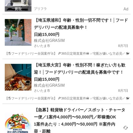
プリフラ
Ad
【埼玉県浦和】年齢・性別一切不問です！│フード
デリバリーの配達員募集中！
日給15,000円
株式会社GRASIM
さいたま市
8月7日
【🌎フードデリバリー全国案件🚀】 🍕365日定期直案件🍔 ✅宅配が嫌いな方必見✅ 稼働
埼玉
さいたま市
ドライバー
1件
【埼玉県大宮】年齢・性別不問！稼ぎたい方も歓
迎！│フードデリバリーの配達員を募集中です！
日給15,000円
株式会社GRASIM
さいたま市
8月7日
【🌎フードデリバリー全国案件🚀】 🍕365日定期直案件🍔 ✅宅配が嫌いな方必見✅ 稼働
埼玉
さいたま市
ドライバー
1件
【急募】軽貨物ドライバー／スポット・チャータ
ー便／1案件4,000円〜50,000円／即稼働OK
1案件あたり：4,000円〜50,000円 ※案件内
容・距離