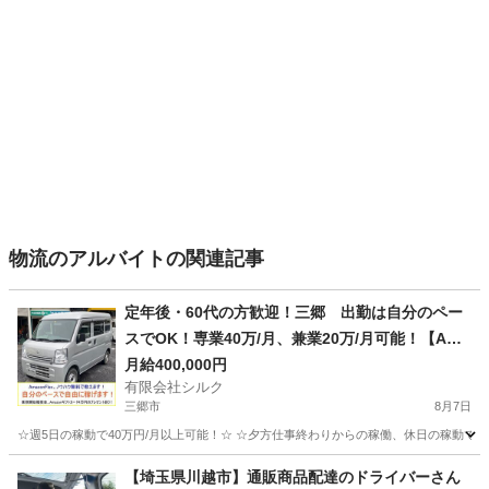
物流のアルバイトの関連記事
定年後・60代の方歓迎！三郷 出勤は自分のペー
スでOK！専業40万/月、兼業20万/月可能！【Ama
zon Flex】で稼ぎましょう！
月給400,000円
有限会社シルク
三郷市
8月7日
☆週5日の稼動で40万円/月以上可能！☆ ☆夕方仕事終わりからの稼働、休日の稼動で20万
埼玉
三郷市
配送
Amazon
【埼玉県川越市】通販商品配達のドライバーさん