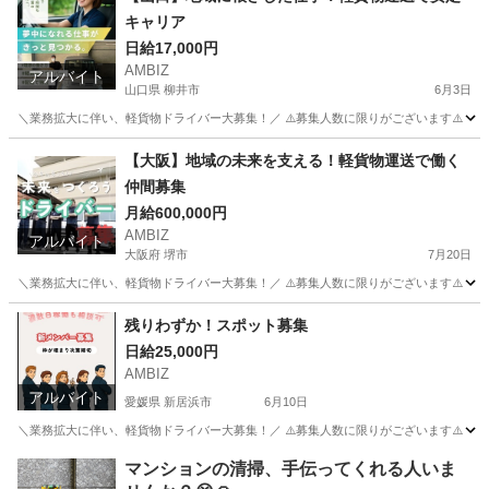
キャリア
日給17,000円
AMBIZ
アルバイト
山口県 柳井市
6月3日
＼業務拡大に伴い、軽貨物ドライバー大募集！／ ⚠️募集人数に限りがございます⚠️ 【勤務地】 柳井市新庄築
山口
柳井市
物流
貨物
【大阪】地域の未来を⽀える！軽貨物運送で働く
仲間募集
月給600,000円
AMBIZ
アルバイト
大阪府 堺市
7月20日
＼業務拡大に伴い、軽貨物ドライバー大募集！／ ⚠️募集人数に限りがございます⚠️ 【勤務地】 大阪府
大阪
堺市
物流
貨物
残りわずか！スポット募集
日給25,000円
AMBIZ
アルバイト
愛媛県 新居浜市
6月10日
＼業務拡大に伴い、軽貨物ドライバー大募集！／ ⚠️募集人数に限りがございます⚠️ 【勤務地】 愛媛県新居
愛媛
新居浜市
物流
スポット
マンションの清掃、手伝ってくれる人いま