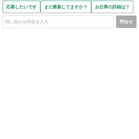
応募したいです
まだ募集してますか？
お仕事の詳細は？
問合せ
初めての方へ
利用規約
プライバシーポリシー
プライバシー・ステートメント
健全化に資する運用方針
お問い合わせ
運営会社
サイトマップ
ご利用ガイド
フリーワードで探す
PC版で表示
都道府県選択
特定商取引法の表示
利用者情報の外部送信について
© 2011-
2026
Jmty, Inc.