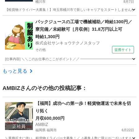
桶川市
8月7日
【軽貨物ドライバー大募集！】埼玉県桶川市で新しいキャリアをスタートしませんか？普
埼玉
桶川市
ドライバー
社用車
パックジュースの工場で機械補助／時給1300円／
寮完備／未経験可［月収例］31.8万円以上可
時給1,300円
株式会社サンキョウテクノスタッフ
その他
提携サイト
[仕事内容] ＼＼このお仕事のここがポイント／／ ━━━━━━━━━━━━━━━━━
埼玉
その他
ドライバー
もっと見る
AMBIZ
さんのその他の投稿記事：
【福岡】成功への第⼀歩！軽貨物運送で未来を切
り拓く
月収600,000円
AMBIZ
正社員
福岡県 福岡市
6月22日
＼業務拡大に伴い、軽貨物ドライバー大募集！／ ⚠️募集人数に限りがございます⚠️ 【勤務地】 福岡県