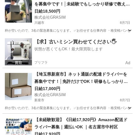
を募集中です！│未経験でもしっかり研修で教えま
す！
日給18,500円
株式会社GRASIM
川越市
8月7日
枠が空いたので、3名の緊急募集になります。 ✅お任せする仕事内容 ・格安軽バンを使
埼玉
川越市
ドライバー
荷物
【求】古いミシン買わせてください🖐️
状態が悪くてもOK！最大限買取します
プリフラ
Ad
【埼玉県新座市】ネット通販の配達ドライバーを
募集中です！│免許だけでOK！研修もしっかりあ
ります！
日給17,000円
株式会社GRASIM
新座市
8月7日
枠が空いたので、3名の緊急募集になります。 ✅お任せする仕事内容 ・格安軽バンを使
埼玉
新座市
ドライバー
荷物
【未経験歓迎】《日給17,920円》Amazon配送ド
ライバー募集｜週払いOK ｜名古屋市中村区
日給17,920円