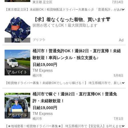
東京都 足立区
7月14日
【東京都足立区】未経験OK！軽貨物配送ドライバー大募集☆彡 「普通免許」があれば
東京
足立区
ドライバー
社用車
【求】着なくなった着物、買います👘
状態が悪くてもOK！最大限買取します
プリフラ
Ad
桶川市！普通免許OK！週休2日・直行直帰！未経
験歓迎！車両レンタル・独立支援も♪
日給19,000円
TM Express
アルバイト
桶川市
5月8日
【軽貨物ドライバー募集！未経験OKでしっかり稼げる！】 埼玉県桶川市で、新しい仲
埼玉
桶川市
ドライバー
社用車
桶川市で稼ぐ！週休2日・直行直帰OK！普通免
許・未経験歓迎！
日給19,000円
TM Express
アルバイト
桶川市
7月1日
【★地域密着！軽貨物ドライバー募集★】 埼玉県桶川市で【安定収入】を叶えませんか