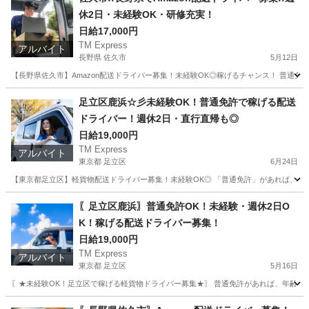
休2日・未経験OK・研修充実！
日給17,000円
TM Express
アルバイト
長野県 佐久市
5月12日
【長野県佐久市】Amazon配送ドライバー募集！未経験OK◎稼げるチャンス！ 普通免
長野
佐久市
ドライバー
Amazon
足立区鹿浜☆彡未経験OK！普通免許で稼げる配送
ドライバー！週休2日・直行直帰も◎
日給19,000円
TM Express
アルバイト
東京都 足立区
6月24日
【東京都足立区】軽貨物配送ドライバー募集！未経験OK◎ 「普通免許」があれば、どな
東京
足立区
ドライバー
社用車
〖足立区鹿浜〗普通免許OK！未経験・週休2日O
K！稼げる配送ドライバー募集！
日給19,000円
TM Express
アルバイト
東京都 足立区
5月16日
〖★未経験OK！足立区で稼げる軽貨物ドライバー募集★〗 普通免許があれば、年齢・
東京
足立区
ドライバー
社用車