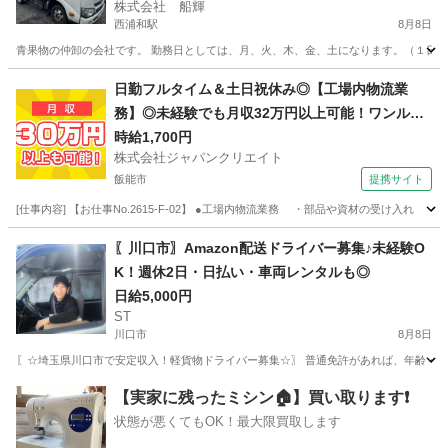
株式会社 船輝
西浦和駅
8月8日
青果物の仲卸の会社です。 勤務日としては、月、火、木、金、土になります。（１日か
埼玉
さいたま市
西浦和駅
ドライバー
社会福祉法人
日勤フルタイム＆土日祝休み◎【工場内物流業
務】◎未経験でも月収32万円以上可能！ワンルー
ム寮完備！
時給1,700円
株式会社ジャパンクリエイト
飯能市
提携サイト
[仕事内容] 【お仕事No.2615-F-02】 ●工場内物流業務 ・部品や資材の受け
埼玉
飯能市
その他
〖川口市〗Amazon配送ドライバー募集♪未経験O
K！週休2日・日払い・車両レンタルも◎
日給5,000円
ST
川口市
8月8日
〖☆埼玉県川口市で安定収入！軽貨物ドライバー募集☆〗 普通免許があれば、年齢・性
埼玉
川口市
ドライバー
Amazon
【実家に残ったミシン🏠】買い取ります❗️
状態が悪くてもOK！最大限買取します