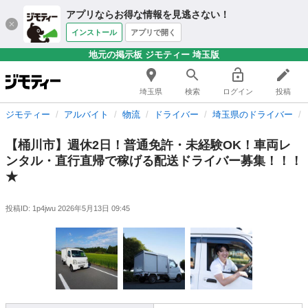
アプリならお得な情報を見逃さない！
インストール
アプリで開く
地元の掲示板 ジモティー 埼玉版
埼玉県
検索
ログイン
投稿
ジモティー
アルバイト
物流
ドライバー
埼玉県のドライバー
【桶川市】週休2日！普通免許・未経験OK！車両レ
ンタル・直行直帰で稼げる配送ドライバー募集！！！
★
投稿ID: 1p4jwu
2026年5月13日 09:45