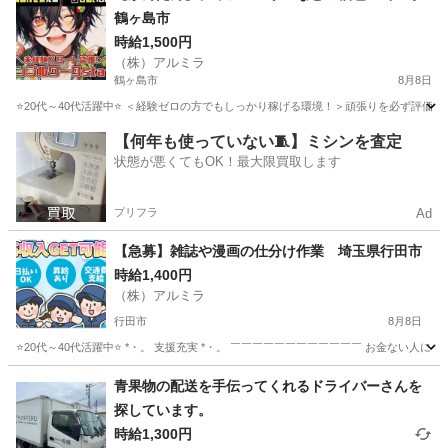
鶴ヶ島市
時給1,500円
（株）アルミラ
鶴ヶ島市
8月8日
⭐20代～40代活躍中⭐ ＜経験ゼロの方でもしっかり稼げる環境！＞頑張りを必ず評価してく
埼玉
鶴ヶ島市
倉庫
カンタン
【何年も使っていない🧵】ミシンを査定
状態が悪くてもOK！最大限買取します
プリフラ
Ad
【急募】雑誌や漫画の仕分け作業 埼玉県行田市
時給1,400円
（株）アルミラ
行田市
8月8日
⭐20代～40代活躍中⭐ *・。 支援充実 *・。 ￣￣￣￣￣￣￣￣￣￣￣￣ お金ない人に
埼玉
行田市
倉庫
漫画
青果物の配送を手伝ってくれるドライバーさんを
探しています。
時給1,300円