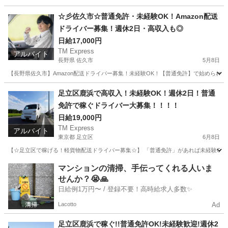
埼玉
桶川市
ドライバー
社用車
☆彡佐久市☆普通免許・未経験OK！Amazon配送
ドライバー募集！週休2日・高収入も◎
日給17,000円
TM Express
アルバイト
長野県 佐久市
5月8日
【長野県佐久市】Amazon配送ドライバー募集！未経験OK！【普通免許】で始められる
長野
佐久市
ドライバー
Amazon
足立区鹿浜で高収入！未経験OK！週休2日！普通
免許で稼ぐドライバー大募集！！！！
日給19,000円
TM Express
アルバイト
東京都 足立区
6月8日
【☆足立区で稼げる！軽貨物配送ドライバー募集☆】 「普通免許」があれば未経験OK
東京
足立区
ドライバー
社用車
マンションの清掃、手伝ってくれる人いま
せんか？😭🙏
日給例1万円〜 / 登録不要！高時給求人多数✨
Lacotto
Ad
足立区鹿浜で稼ぐ!!普通免許OK!未経験歓迎!週休2