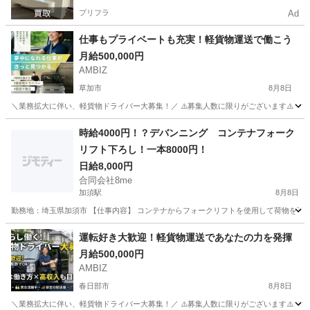
プリフラ
Ad
仕事もプライベートも充実！軽貨物運送で働こう
月給500,000円
AMBIZ
草加市
8月8日
＼業務拡大に伴い、軽貨物ドライバー大募集！／ ⚠️募集人数に限りがございます⚠️ 【勤務地】 埼玉県
埼玉
草加市
物流
貨物
時給4000円！？デバンニング コンテナフォーク
リフト下ろし！一本8000円！
日給8,000円
合同会社8me
加須駅
8月8日
勤務地：埼玉県加須市 【仕事内容】 コンテナからフォークリフトを使用して荷物を下ろす
埼玉
加須市
加須駅
倉庫
時給
運転好き⼤歓迎！軽貨物運送であなたの⼒を発揮
月給500,000円
AMBIZ
春日部市
8月8日
＼業務拡大に伴い、軽貨物ドライバー大募集！／ ⚠️募集人数に限りがございます⚠️ 【勤務地】 埼玉県