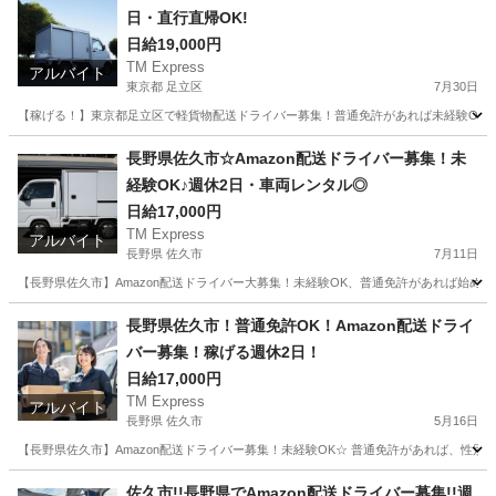
日・直行直帰OK!
日給19,000円
TM Express
アルバイト
東京都 足立区
7月30日
【稼げる！】東京都足立区で軽貨物配送ドライバー募集！普通免許があれば未経験OK◎
東京
足立区
ドライバー
社用車
長野県佐久市☆Amazon配送ドライバー募集！未
経験OK♪週休2日・車両レンタル◎
日給17,000円
TM Express
アルバイト
長野県 佐久市
7月11日
【長野県佐久市】Amazon配送ドライバー大募集！未経験OK、普通免許があれば始めら
長野
佐久市
ドライバー
Amazon
長野県佐久市！普通免許OK！Amazon配送ドライ
バー募集！稼げる週休2日！
日給17,000円
TM Express
アルバイト
長野県 佐久市
5月16日
【長野県佐久市】Amazon配送ドライバー募集！未経験OK☆ 普通免許があれば、性
長野
佐久市
ドライバー
Amazon
佐久市!!長野県でAmazon配送ドライバー募集!!週