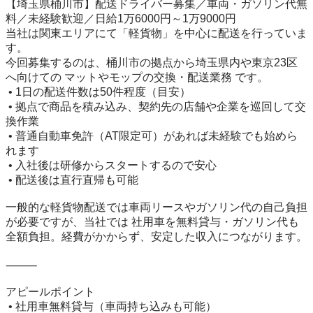
【埼玉県桶川市】配送ドライバー募集／車両・ガソリン代無
料／未経験歓迎／日給1万6000円～1万9000円

当社は関東エリアにて「軽貨物」を中心に配送を行っていま
す。

今回募集するのは、桶川市の拠点から埼玉県内や東京23区
へ向けての マットやモップの交換・配送業務 です。

 • 1日の配送件数は50件程度（目安）

 • 拠点で商品を積み込み、契約先の店舗や企業を巡回して交
換作業

 • 普通自動車免許（AT限定可）があれば未経験でも始めら
れます

 • 入社後は研修からスタートするので安心

 • 配送後は直行直帰も可能

一般的な軽貨物配送では車両リースやガソリン代の自己負担
が必要ですが、当社では 社用車を無料貸与・ガソリン代も
全額負担。経費がかからず、安定した収入につながります。

⸻

アピールポイント

 • 社用車無料貸与（車両持ち込みも可能）
