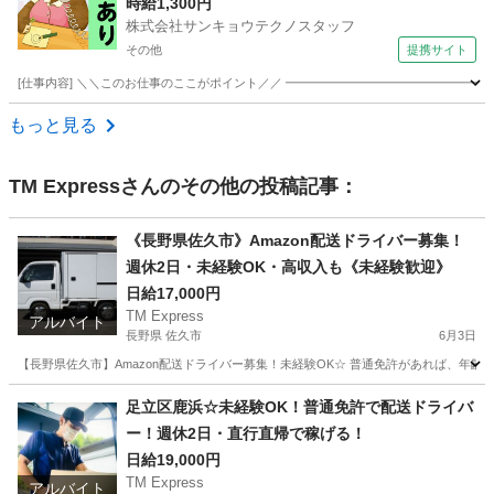
時給1,300円
株式会社サンキョウテクノスタッフ
その他
提携サイト
[仕事内容] ＼＼このお仕事のここがポイント／／ ━━━━━━━━━━━━━━━━━
埼玉
その他
ドライバー
もっと見る
TM Express
さんのその他の投稿記事：
《長野県佐久市》Amazon配送ドライバー募集！
週休2日・未経験OK・高収入も《未経験歓迎》
日給17,000円
TM Express
アルバイト
長野県 佐久市
6月3日
【長野県佐久市】Amazon配送ドライバー募集！未経験OK☆ 普通免許があれば、年
長野
佐久市
ドライバー
Amazon
足立区鹿浜☆未経験OK！普通免許で配送ドライバ
ー！週休2日・直行直帰で稼げる！
日給19,000円
TM Express
アルバイト