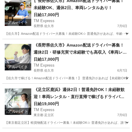
〖長野県佐久市〗Amazon配送ドライバー募集！
未経験OK、週休2日、車両レンタルあり！
日給17,000円
TM Express
アルバイト
長野県 佐久市
7月6日
【佐久市】Amazon配送ドライバー大募集！未経験OK☆ 普通免許があれば、年齢・性
長野
佐久市
ドライバー
Amazon
《長野県佐久市》Amazon配送ドライバー募集！
週休2日・研修充実で未経験でも高収入《車両レン
タル・
日給17,000円
TM Express
アルバイト
長野県 佐久市
6月7日
【佐久市で稼げる！Amazon配送ドライバー募集！】 普通免許があれば【未経験OK
長野
佐久市
ドライバー
Amazon
《足立区鹿浜》週休2日！普通免許OK！未経験歓
迎！車両レンタル・直行直帰で稼げるドライバー
募集！！
日給19,000円
TM Express
アルバイト
東京都 足立区
7月6日
【東京都足立区】軽貨物配送ドライバー募集！未経験OK☆ 普通免許があれば、誰でもス
東京
足立区
ドライバー
社用車