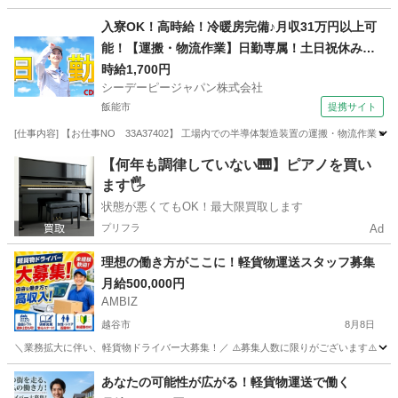
埼玉
春日部市
物流
貨物
入寮OK！高時給！冷暖房完備♪月収31万円以上可
能！【運搬・物流作業】日勤専属！土日祝休み！
自動車通勤OK！無料送迎バスあり！
時給1,700円
シーデーピージャパン株式会社
飯能市
提携サイト
[仕事内容] 【お仕事NO 33A37402】 工場内での半導体製造装置の運搬・物流作業
埼玉
飯能市
その他
【何年も調律していない🎹】ピアノを買い
ます🖐️
状態が悪くてもOK！最大限買取します
プリフラ
Ad
理想の働き⽅がここに！軽貨物運送スタッフ募集
月給500,000円
AMBIZ
越谷市
8月8日
＼業務拡大に伴い、軽貨物ドライバー大募集！／ ⚠️募集人数に限りがございます⚠️ 【勤務地】 埼玉県
埼玉
越谷市
物流
スタッフ
あなたの可能性が広がる！軽貨物運送で働く