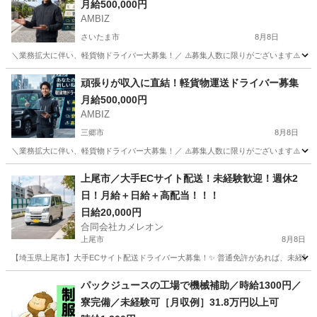
月給500,000円
AMBIZ
さいたま市
8月8日
＼業務拡大に伴い、軽貨物ドライバー大募集！／ ⚠️募集人数に限りがございます⚠️ 【勤務地】 埼玉県
埼玉
さいたま市
物流
貨物
頑張りが収⼊に直結！軽貨物運送ドライバー募集
月給500,000円
AMBIZ
三郷市
8月8日
＼業務拡大に伴い、軽貨物ドライバー大募集！／ ⚠️募集人数に限りがございます⚠️ 【勤務地】 埼玉県
埼玉
三郷市
物流
貨物
上尾市／大手ECサイト配送！未経験歓迎！週休2
日！月給＋日給＋高配当！！！
日給20,000円
合同会社カメレオン
上尾市
8月8日
【埼玉県上尾市】大手ECサイト配送ドライバー大募集！✨ 普通免許があれば、未経験・
埼玉
上尾市
ドライバー
積み込み
パックジュースの工場で機械補助／時給1300円／
寮完備／未経験可［月収例］31.8万円以上可