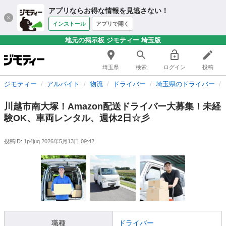
アプリならお得な情報を見逃さない！
インストール
アプリで開く
地元の掲示板 ジモティー 埼玉版
埼玉県
検索
ログイン
投稿
ジモティー
アルバイト
物流
ドライバー
埼玉県のドライバー
川越市南大塚！Amazon配送ドライバー大募集！未経
験OK、車両レンタル、週休2日☆彡
投稿ID: 1p4juq
2026年5月13日 09:42
職種
ドライバー