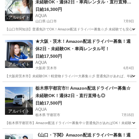
未経験OK・週休2日・車両レンタル・直行直帰O
K！
日給16,300円
AQUA
アルバイト
山口県 山口市
7月9日
【山口市阿知須】普通免許でOK！Amazon配送ドライバー募集☆彡 未経験でも安心
山口
山口市
ドライバー
Amazon
★大阪・茨木！Amazon配送ドライバー募集！週
休2日・未経験OK・車両レンタル可！
日給17,500円
AQUA
アルバイト
大阪府 茨木市
6月4日
【大阪府茨木市】未経験OK！軽貨物ドライバー大募集☆彡 普通免許があれば、年齢・性
大阪
茨木市
ドライバー
Amazon
栃木県宇都宮市!! Amazon配送ドライバー募集☆
未経験OK！週休2日・直行直帰も◎
日給17,500円
AQUA
アルバイト
栃木県 宇都宮市
7月15日
【栃木県宇都宮市】Amazon配送ドライバー募集中☆普通免許があればOK！未経験・
栃木
宇都宮市
ドライバー
Amazon
《山口・下関》Amazon配送ドライバー募集！週