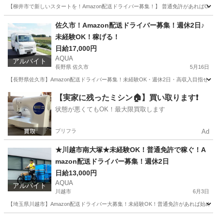
【柳井市で新しいスタートを！Amazon配送ドライバー募集！】 普通免許があればOK
山口
柳井市
ドライバー
Amazon
佐久市！Amazon配送ドライバー募集！週休2日♪
未経験OK！稼げる！
日給17,000円
AQUA
アルバイト
長野県 佐久市
5月16日
【長野県佐久市】Amazon配送ドライバー募集！未経験OK・週休2日・高収入目指せま
長野
佐久市
ドライバー
Amazon
【実家に残ったミシン🏠】買い取ります❗️
状態が悪くてもOK！最大限買取します
プリフラ
Ad
★川越市南大塚★未経験OK！普通免許で稼ぐ！A
mazon配送ドライバー募集！週休2日
日給13,000円
AQUA
アルバイト
川越市
6月3日
【埼玉県川越市】Amazon配送ドライバー大募集！未経験OK！普通免許があれば始めら