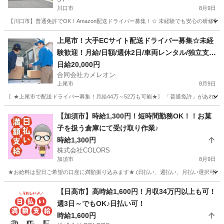
川口市
8月9日
【川口市】普通免許でOK！Amazon配送ドライバー募集！☆ 未経験でも安心の研修制
埼玉
川口市
ドライバー
Amazon
上尾市！大手ECサイト配送ドライバー募集☆未経
験歓迎！月給/日額/週休2日/車両レンタル/独立支援
あ
日給20,000円
合同会社カメレオン
上尾市
8月9日
〖★上尾市で配送ドライバー募集！月給44万～52万も可能★〗 「普通免許」があれば
埼玉
上尾市
ドライバー
積み込み
【加須市】時給1,300円！短時間勤務OK！！お菓
子を扱う倉庫にて受け取り作業♪
時給1,300円
株式会社COLORS
加須市
8月9日
★お給料は翌日ご希望の口座に満額振り込みます★ (日払い、週払い、月払い選択可能) 
埼玉
加須市
倉庫
時給
【日高市】高時給1,600円！月収34万円以上も可！
週3日～でもOK♪日払い可！
時給1,600円