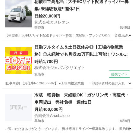
朝霞市で高配当！大手ECサイト配送ドライバー募
集♪未経験歓迎!!週休2日
日給20,000円
株式会社カメレオン
朝霞市
8月9日
【朝霞市】大手ECサイト配送ドライバー募集！未経験・ブランクOK☆ 「普通免許」が
埼玉
朝霞市
ドライバー
積み込み
日勤フルタイム＆土日祝休み◎【工場内物流業
務】◎未経験でも月収32万円以上可能！ワンルー
ム寮完備！
時給1,700円
株式会社ジャパンクリエイト
飯能市
提携サイト
[仕事内容] 【お仕事No.2615-F-02】 ●工場内物流業務 ・部品や資材の受け
埼玉
飯能市
その他
冷蔵 軽貨物 未経験OK！ガソリン代・高速代・
車両貸出 弊社負担 週休2日
月給400,000円
合同会社Arcobaleno
草加市
8月9日
ご覧いただきありがとうございます。 弊社専属ドライバー様募集致します。 契約時間 3