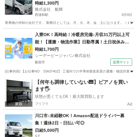
時給1,300円
株式会社 船輝
西浦和駅
8月9日
青果物の仲卸の会社です。 勤務日としては、月、火、木、金、土になります。（１日か
埼玉
さいたま市
西浦和駅
ドライバー
社会福祉法人
入寮OK！高時給！冷暖房完備♪月収31万円以上可
能！【運搬・物流作業】日勤専属！土日祝休み！
自動車通勤OK！無料送迎バスあり！
時給1,700円
シーデーピージャパン株式会社
飯能市
提携サイト
[仕事内容] 【お仕事NO 33A37402】 工場内での半導体製造装置の運搬・物流作業
埼玉
飯能市
その他
【何年も調律していない🎹】ピアノを買い
ます🖐️
状態が悪くてもOK！最大限買取します
プリフラ
Ad
川口市♪未経験OK！Amazon配送ドライバー募
集！週休2日・日払い可◎
日給5,000円
ST