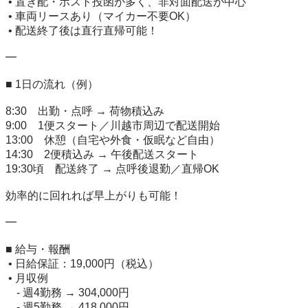
 • 置き配・ポスト投函が多く、非対面配送が中心

 • 車両リースあり（マイカー不要OK）

 • 配送終了後は直行直帰可能！

━

■ 1日の流れ（例）

8:30　出勤・点呼 → 荷物積込み

9:00　1便スタート／川越市周辺で配送開始

13:00　休憩（自宅や外食・仮眠など自由）

14:30　2便積込み → 午後配送スタート

19:30頃　配送終了 → 点呼後退勤／直帰OK

効率的に回れれば早上がりも可能！

━

■ 給与・報酬

 • 日給保証：19,000円（税込）

 • 月収例

　- 週4勤務 → 304,000円

　- 週5勤務 → 418,000円
