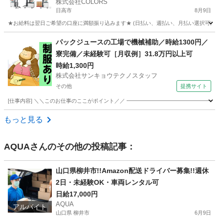
株式会社COLORS
日高市
8月9日
★お給料は翌日ご希望の口座に満額振り込みます★ (日払い、週払い、月払い選択可能) 
埼玉
日高市
倉庫
時給
パックジュースの工場で機械補助／時給1300円／
寮完備／未経験可［月収例］31.8万円以上可
時給1,300円
株式会社サンキョウテクノスタッフ
その他
提携サイト
[仕事内容] ＼＼このお仕事のここがポイント／／ ━━━━━━━━━━━━━━━━━
埼玉
その他
ドライバー
もっと見る
AQUA
さんのその他の投稿記事：
山口県柳井市!!Amazon配送ドライバー募集!!週休
2日・未経験OK・車両レンタル可
日給17,000円
AQUA
アルバイト
山口県 柳井市
6月9日