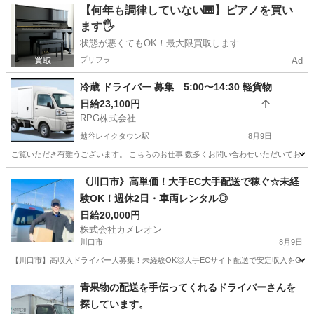
埼玉
草加市
ドライバー
貸出
【何年も調律していない🎹】ピアノを買い
ます🖐️
状態が悪くてもOK！最大限買取します
プリフラ
Ad
冷蔵 ドライバー 募集 5:00〜14:30 軽貨物
日給23,100円
RPG株式会社
越谷レイクタウン駅
8月9日
ご覧いただき有難うございます。 こちらのお仕事 数多くお問い合わせいただいております
埼玉
草加市
越谷レイクタウン駅
ドライバー
貨物
《川口市》高単価！大手EC大手配送で稼ぐ☆未経
験OK！週休2日・車両レンタル◎
日給20,000円
株式会社カメレオン
川口市
8月9日
【川口市】高収入ドライバー大募集！未経験OK◎大手ECサイト配送で安定収入をGet✨
埼玉
川口市
ドライバー
積み込み
青果物の配送を手伝ってくれるドライバーさんを
探しています。