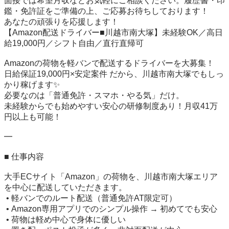
面接では希望月収などお気軽にご相談ください。履歴書・印
鑑・免許証をご準備の上、ご応募お待ちしております！

あなたの頑張りを応援します！

【Amazon配送ドライバー■川越市南大塚】未経験OK／高日
給19,000円／シフト自由／直行直帰可

Amazonの荷物を軽バンで配送するドライバーを大募集！

日給保証19,000円×安定案件 だから、川越市南大塚でもしっ
かり稼げます✨

必要なのは「普通免許・スマホ・やる気」だけ。

未経験からでも始めやすい安心の研修制度あり！月収41万
円以上も可能！

━

■ 仕事内容

大手ECサイト「Amazon」の荷物を、川越市南大塚エリア
を中心に配送していただきます。

 • 軽バンでのルート配送（普通免許AT限定可）

 • Amazon専用アプリでのシンプル操作 → 初めてでも安心

 • 荷物は軽め中心で身体に優しい
