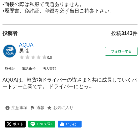
•面接の際は私服で問題ありません。

•履歴書、免許証、印鑑を必ず当日ご持参下さい。
投稿者
投稿
3143
件
AQUA
男性
フォローする
0.0
身分証
電話番号
法人書類
AQUAは、軽貨物ドライバーの皆さまと共に成長していくパ
ートナー企業です。 ドライバーにとっ...
注意事項
通報
お気に入り
ポスト
いいね！
LINEで送る