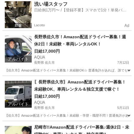
茨城
つくば市
ドライバー
Amazon
洗い場スタッフ
日給例1万円〜 /【登録不要】スマホで1分！単発バイ
ト一括検索✨
Lacotto
Ad
長野県佐久市！Amazon配送ドライバー募集！週
休2日！未経験・車両レンタルOK！
日給17,000円
AQUA
アルバイト
長野県 佐久市
7月12日
【佐久市】Amazon配送ドライバー大募集！未経験OK☆ 普通免許があれば、誰でも
長野
佐久市
ドライバー
Amazon
〖長野県佐久市〗Amazon配送ドライバー募集！
未経験OK、車両レンタル＆独立支援で稼ぐ！
日給17,000円
AQUA
アルバイト
長野県 佐久市
5月11日
【佐久市】Amazon配送ドライバー大募集！未経験・学歴・職歴不問！普通免許があれ
長野
佐久市
ドライバー
Amazon
尼崎市!!Amazon配送ドライバー募集♪週休2日・未