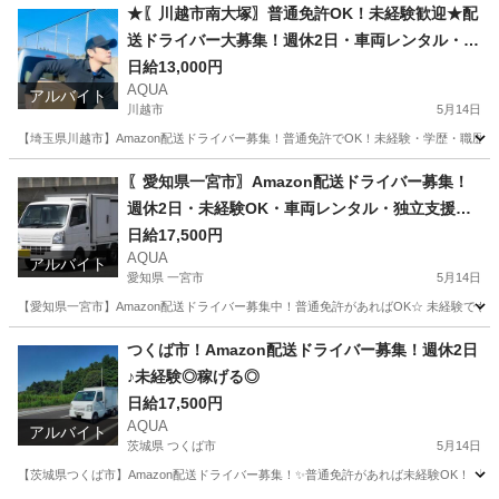
埼玉
川越市
ドライバー
Amazon
★〖川越市南大塚〗普通免許OK！未経験歓迎★配
送ドライバー大募集！週休2日・車両レンタル・独
立支援も
日給13,000円
AQUA
アルバイト
川越市
5月14日
【埼玉県川越市】Amazon配送ドライバー募集！普通免許でOK！未経験・学歴・職歴不
埼玉
川越市
ドライバー
Amazon
〖愛知県一宮市〗Amazon配送ドライバー募集！
週休2日・未経験OK・車両レンタル・独立支援で
稼ぐ
日給17,500円
AQUA
アルバイト
愛知県 一宮市
5月14日
【愛知県一宮市】Amazon配送ドライバー募集中！普通免許があればOK☆ 未経験で
愛知
一宮市
ドライバー
Amazon
つくば市！Amazon配送ドライバー募集！週休2日
♪未経験◎稼げる◎
日給17,500円
AQUA
アルバイト
茨城県 つくば市
5月14日
【茨城県つくば市】Amazon配送ドライバー募集！✨普通免許があれば未経験OK！ 