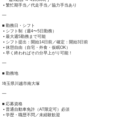
 • 繁忙期手当／代走手当／協力手当あり

━

■ 勤務日・シフト

 • シフト制（週4〜5日勤務）

 • 最大週5勤務まで可能

 • シフト提出：開始14日前／確定：開始3日前

 • 休憩自由（自宅・外食・仮眠OK）

 • 早く終わればその分早上がり可能！

━

■ 勤務地

埼玉県川越市南大塚

━

■ 応募資格

 • 普通自動車免許（AT限定可）必須

 • 学歴・職歴不問／未経験歓迎
