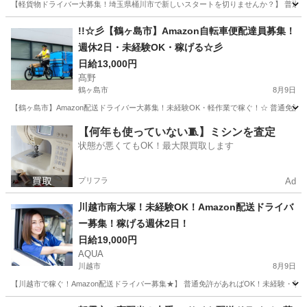
【軽貨物ドライバー大募集！埼玉県桶川市で新しいスタートを切りませんか？】 普通免
埼玉
桶川市
ドライバー
社用車
!!☆彡【鶴ヶ島市】Amazon自転車便配達員募集！
週休2日・未経験OK・稼げる☆彡
日給13,000円
髙野
鶴ヶ島市
8月9日
【鶴ヶ島市】Amazon配送ドライバー大募集！未経験OK・軽作業で稼ぐ！☆ 普通免
埼玉
鶴ヶ島市
ドライバー
Amazon
【何年も使っていない🧵】ミシンを査定
状態が悪くてもOK！最大限買取します
プリフラ
Ad
川越市南大塚！未経験OK！Amazon配送ドライバ
ー募集！稼げる週休2日！
日給19,000円
AQUA
川越市
8月9日
【川越市で稼ぐ！Amazon配送ドライバー募集★】 普通免許があればOK！未経験・
埼玉
川越市
ドライバー
Amazon