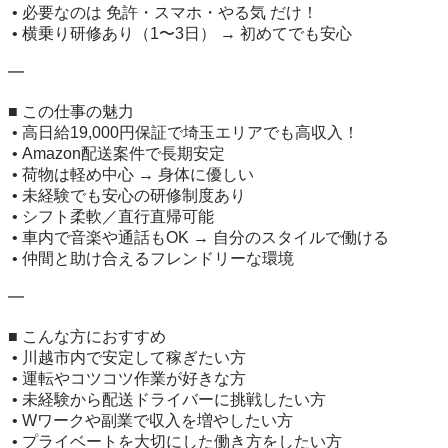
 • 必要なのは 免許・スマホ・やる気 だけ！

 • 横乗り研修あり（1〜3日） → 初めてでも安心

━

■ この仕事の魅力

 • 高日給19,000円保証で埼玉エリアでも高収入！

 • Amazon配送案件で長期安定

 • 荷物は軽め中心 → 身体に優しい

 • 未経験でも安心の研修制度あり

 • シフト柔軟／直行直帰可能

 • 車内で音楽や通話もOK → 自分のスタイルで働ける

 • 仲間と助け合えるフレンドリーな環境

━

■ こんな方におすすめ

 • 川越市内で安定して稼ぎたい方

 • 運転やコツコツ作業が好きな方

 • 未経験から配送ドライバーに挑戦したい方

 • Wワークや副業で収入を増やしたい方

 • プライベートを大切にした働き方をしたい方
