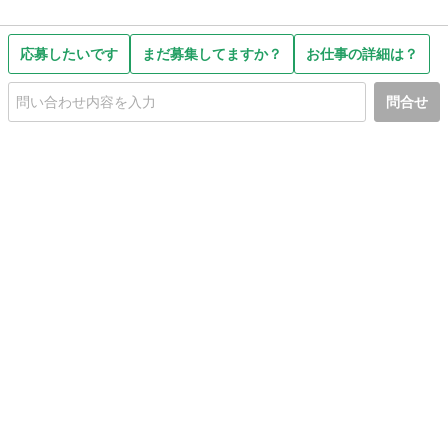
応募したいです
まだ募集してますか？
お仕事の詳細は？
問合せ
初めての方へ
利用規約
プライバシーポリシー
プライバシー・ステートメント
健全化に資する運用方針
お問い合わせ
運営会社
サイトマップ
ご利用ガイド
フリーワードで探す
PC版で表示
都道府県選択
特定商取引法の表示
利用者情報の外部送信について