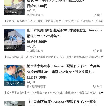
経験OK・車両レンタル有・独立支援!!
日給19,000円
AQUA
アルバイト
兵庫県 尼崎市
6月10日
【尼崎市】軽貨物ドライバー募集！未経験・学歴・職歴不問☆彡 「普通免許」があればO
兵庫
尼崎市
ドライバー
Amazon
山口市阿知須!!普通免許OK!!未経験歓迎!!Amazon
配送ドライバー募集!!
日給16,300円
AQUA
アルバイト
山口県 山口市
7月14日
【山口市阿知須】未経験OK！Amazon配送ドライバー募集♪ 普通免許があればOK！
山口
山口市
ドライバー
Amazon
栃木県宇都宮市！Amazon配送ドライバー大募集
☆彡未経験OK、車両レンタル・独立支援も！
日給17,500円
AQUA
アルバイト
栃木県 宇都宮市
7月14日
【栃木県宇都宮市】Amazon配送ドライバー大募集！未経験OK！普通免許があれば始めら
栃木
宇都宮市
ドライバー
Amazon
《山口市阿知須》Amazon配送ドライバー募集！