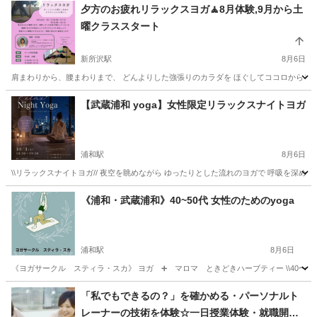
埼玉
川越市
笠幡駅
その他
子ども
夕方のお疲れリラックスヨガ🧘8月体験,9月から土
曜クラススタート
新所沢駅
8月6日
肩まわりから、腰まわりまで、 どんよりした強張りのカラダを ほぐしてココロからリラ
埼玉
所沢市
新所沢駅
ヨガ
月謝
【武蔵浦和 yoga】女性限定リラックスナイトヨガ
浦和駅
8月6日
\\リラックスナイトヨガ// 夜空を眺めながら ゆったりとした流れのヨガで 呼吸を深めるリラック
埼玉
さいたま市
浦和駅
ヨガ
初心者
《浦和・武蔵浦和》40~50代 女性のためのyoga
浦和駅
8月6日
《ヨガサークル スティラ・スカ》 ヨガ ➕ マロマ ときどきハーブティー \\40〜50代
埼玉
さいたま市
浦和駅
ヨガ
公民館
「私でもできるの？」を確かめる・パーソナルト
レーナーの技術を体験☆一日授業体験・就職開業