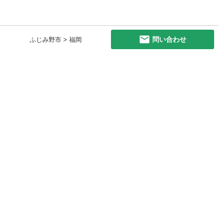
問い合わせ
ふじみ野市 > 福岡
初めての方へ
利用規約
プライバシーポリシー
プライバシー・ステートメント
健全化に資する運用方針
お問い合わせ
運営会社
サイトマップ
ご利用ガイド
フリーワードで探す
PC版で表示
都道府県選択
特定商取引法の表示
利用者情報の外部送信について