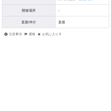
開催場所
-
直接/仲介
直接
注意事項
通報
お気に入り 9