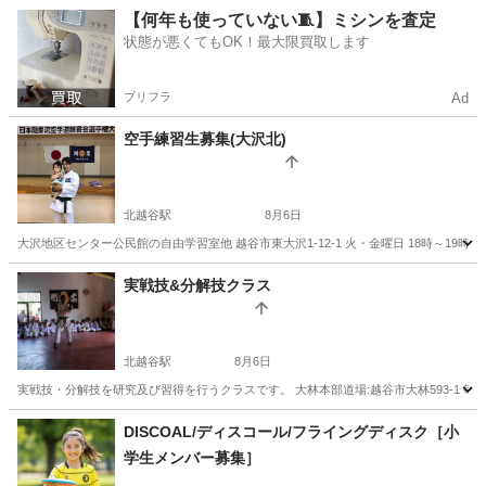
埼玉
さいたま市
宮原駅
ヨガ
姿勢
【何年も使っていない🧵】ミシンを査定
状態が悪くてもOK！最大限買取します
プリフラ
Ad
空手練習生募集(大沢北)
北越谷駅
8月6日
大沢地区センター公民館の自由学習室他 越谷市東大沢1-12-1 火・金曜日 18時～19時
埼玉
越谷市
北越谷駅
スポーツ
小学生
実戦技&分解技クラス
北越谷駅
8月6日
実戦技・分解技を研究及び習得を行うクラスです。 大林本部道場:越谷市大林593-1 毎
埼玉
越谷市
北越谷駅
空手/他格闘技
クラス
DISCOAL/ディスコール/フライングディスク［小
学生メンバー募集］