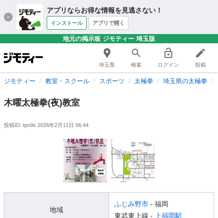
アプリならお得な情報を見逃さない！
インストール
アプリで開く
地元の掲示板 ジモティー 埼玉版
埼玉県
検索
ログイン
投稿
ジモティー
教室・スクール
スポーツ
太極拳
埼玉県の太極拳
木曜太極拳(夜)教室
投稿ID: tpn9s
2026年2月11日 06:44
ふじみ野市
- 福岡
地域
東武東上線 -
上福岡駅