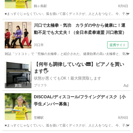
鶴ヶ島駅
8月6日
■まっすぐじゃなくていい。弧を描いて届くディスクが、人と人をつなぐ。 今、子どもた
埼玉
鶴ヶ島市
鶴ヶ島駅
その他
子ども
川口で太極拳・気功 カラダの中から健康に！運
動不足でも大丈夫！（全日本柔拳連盟 川口教室）
川口市
提携サイト
雑誌「ソトコト」で「究極の太極拳」と紹介された、健康効果の高い太極拳と、気功が習
埼玉
川口市
太極拳
【何年も調律していない🎹】ピアノを買い
ます🖐️
状態が悪くてもOK！最大限買取します
プリフラ
Ad
DISCOAL/ディスコール/フライングディスク［小
学生メンバー募集］
笠幡駅
8月6日
■まっすぐじゃなくていい。弧を描いて届くディスクが、人と人をつなぐ。 今、子どもた