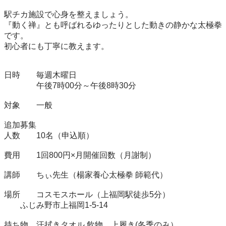
駅チカ施設で心身を整えましょう。

『動く禅』とも呼ばれるゆったりとした動きの静かな太極拳
です。

初心者にも丁寧に教えます。

日時　　毎週木曜日　

　　　　午後7時00分～午後8時30分

対象　　一般

追加募集

人数　　10名（申込順）

費用　　1回800円×月開催回数（月謝制）

講師　　ちぃ先生（楊家養心太極拳 師範代）

場所　　コスモスホール（上福岡駅徒歩5分）

        ふじみ野市上福岡1-5-14

持ち物　汗拭きタオル 飲物　上履き(冬季のみ）
