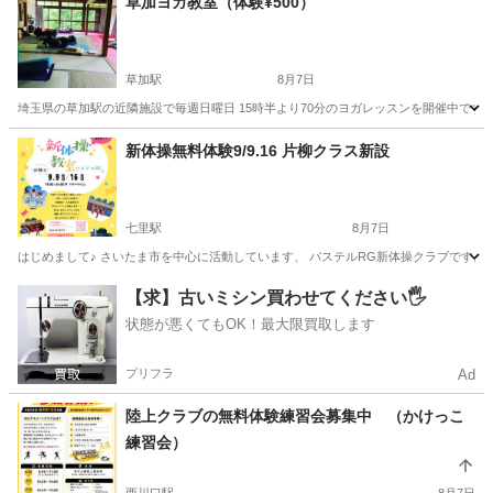
草加ヨガ教室（体験¥500）
草加駅
8月7日
埼玉県の草加駅の近隣施設で毎週日曜日 15時半より70分のヨガレッスンを開催中です
埼玉
草加市
草加駅
ヨガ
サークル
新体操無料体験9/9.16 片柳クラス新設
七里駅
8月7日
はじめまして♪ さいたま市を中心に活動しています、 パステルRG新体操クラブです。 
埼玉
さいたま市
七里駅
体操
新体操
【求】古いミシン買わせてください🖐️
状態が悪くてもOK！最大限買取します
プリフラ
Ad
陸上クラブの無料体験練習会募集中 （かけっこ
練習会）