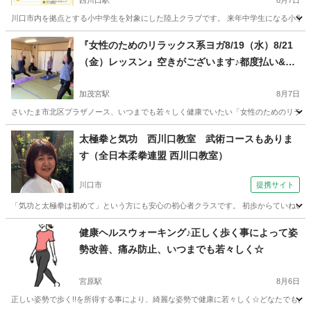
西川口駅
8月7日
川口市内を拠点とする小中学生を対象にした陸上クラブです。 来年中学生になる小学6年生や陸上
埼玉
川口市
西川口駅
かけっこ
陸上
『女性のためのリラックス系ヨガ8/19（水）8/21
（金）レッスン』空きがございます♪都度払い&チ
ケット制なのでお好きな時にご参加頂けます♪1回
だけのご参加もOK！只今初回体験１０００円キャ
加茂宮駅
8月7日
ンペーン実施中！この機会に是非ヨガを始めてみ
さいたま市北区プラザノース、いつまでも若々しく健康でいたい「女性のためのリラックス
ませんか？
埼玉
さいたま市
加茂宮駅
ヨガ
レッスン
太極拳と気功 西川口教室 武術コースもありま
す（全日本柔拳連盟 西川口教室）
川口市
提携サイト
「気功と太極拳は初めて」という方にも安心の初心者クラスです。 初歩からていねいに
埼玉
川口市
空手/他格闘技
健康ヘルスウォーキング♪正しく歩く事によって姿
勢改善、痛み防止、いつまでも若々しく☆
宮原駅
8月6日
正しい姿勢で歩く!!を所得する事により、綺麗な姿勢で健康に若々しく☆どなたでもお気軽に参