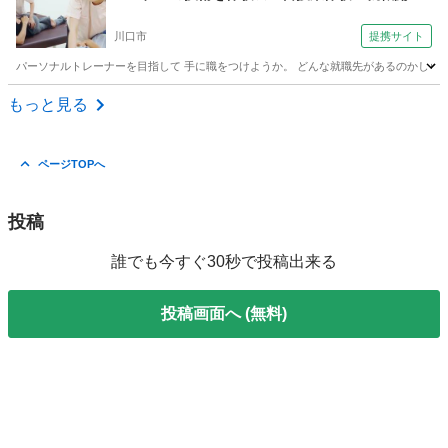
相談会（東京整体学院いろは学舎 研修センター）
川口市
提携サイト
パーソナルトレーナーを目指して 手に職をつけようか。 どんな就職先があるのかしら。 期待
埼玉
川口市
その他
もっと見る
ページTOPへ
投稿
誰でも今すぐ30秒で投稿出来る
投稿画面へ (無料)