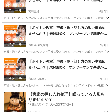
ませんか？｜未経験OK・マンツーマンで基礎から
学べるレッスン｜オンライン対応｜プロ志望も歓
スクール
迎
南埼玉郡
6月5日
声優・歌・話し方などのレッスンを手軽に受けられる！ オンラインボイトレ教室「Voice
埼玉
南埼玉郡
その他
【ボイトレ教室】声優・歌・話し方の習い事始め
ませんか？｜未経験OK・マンツーマンで基礎から
学べるレッスン｜オンライン対応｜プロ志望も歓
スクール
迎
長野県 東筑摩郡
7月4日
声優・歌・話し方などのレッスンを手軽に受けられる！ オンラインボイトレ教室「Voice
長野
東筑摩郡
その他
声優
【ボイトレ教室】声優・歌・話し方の習い事始め
ませんか？｜未経験OK・マンツーマンで基礎から
学べるレッスン｜オンライン対応｜プロ志望も歓
スクール
迎
宮城県 亘理郡
5月10日
声優・歌・話し方などのレッスンを手軽に受けられる！ オンラインボイトレ教室「Voice
宮城
亘理郡
その他
【実家の押し入れ整理】眠っている人形あ
りませんか？
状態が悪くてもOK🙆‍♀️査定0円‼️