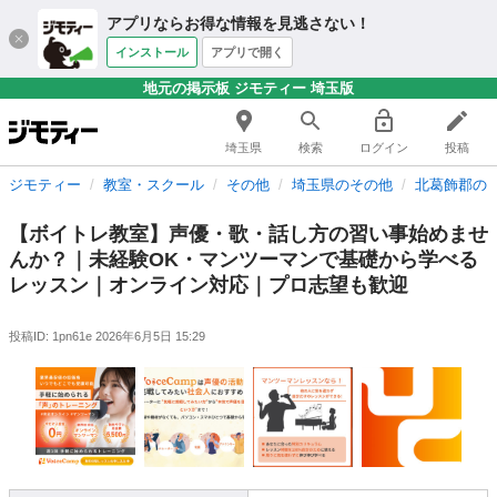
アプリならお得な情報を見逃さない！
インストール
アプリで開く
地元の掲示板 ジモティー 埼玉版
埼玉県
検索
ログイン
投稿
ジモティー
教室・スクール
その他
埼玉県のその他
北葛飾郡の
【ボイトレ教室】声優・歌・話し方の習い事始めませ
んか？｜未経験OK・マンツーマンで基礎から学べる
レッスン｜オンライン対応｜プロ志望も歓迎
投稿ID: 1pn61e
2026年6月5日 15:29