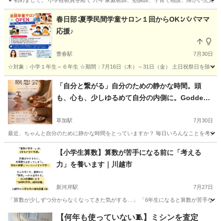
⚫︎ 初めまして。 小学校教員を経て 只今 家庭教師、塾講師、子育て相談、障がい児支援
埼玉
北葛飾郡
杉戸高野台駅
その他
月謝
春日部∶夏季民間学童サロン１回からOK∶パパママ
応援♪
豊春駅
7月30日
☆対象：小学１年生～６年生 ☆期間：7月16日（木）～31日（金） 土日祝祭日を除く 平
埼玉
春日部市
豊春駅
その他
読書感想文
「自分と繋がる」自分のための静かな時間。頭
も、心も、少しゆるめて自分の内側に。Goddess
ciecle 瞑想会
草加駅
7月30日
最近、ちゃんと自分のために静かな時間をとっていますか？ 毎日いろんなことを考えて
埼玉
草加市
草加駅
その他
公民館
【小学生算数】算数が苦手になる前に「考える
力」を養います｜川越市
新河岸駅
7月27日
「算数が少しずつ分からなくなってきた気がする…」 「6年生になると算数が苦手な子た
埼玉
川越市
新河岸駅
その他
算数
【何年も使っていない🧵】ミシンを査定