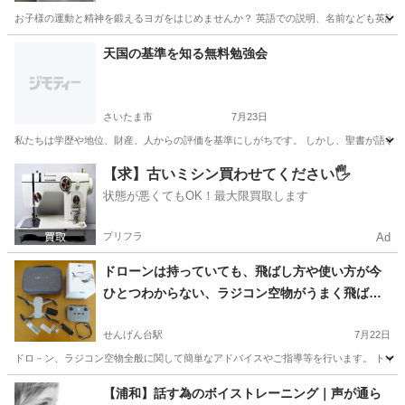
お子様の運動と精神を鍛えるヨガをはじめませんか？ 英語での説明、名前なども英語でお
埼玉
さいたま市
その他
単発
天国の基準を知る無料勉強会
さいたま市
7月23日
私たちは学歴や地位、財産、人からの評価を基準にしがちです。 しかし、聖書が語る天国
埼玉
さいたま市
その他
聖書
【求】古いミシン買わせてください🖐️
状態が悪くてもOK！最大限買取します
プリフラ
Ad
ドローンは持っていても、飛ばし方や使い方が今
ひとつわからない、ラジコン空物がうまく飛ばせ
ない、練習がしたい、空撮機のアドバイスがほし
い方
せんげん台駅
7月22日
ドロ－ン、ラジコン空物全般に関して簡単なアドバイスやご指導等を行います。 トイドロ
埼玉
北葛飾郡
せんげん台駅
その他
ドローン
【浦和】話す為のボイストレーニング｜声が通ら