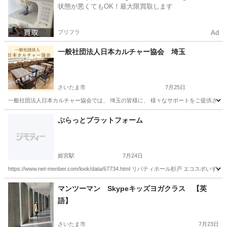
状態が悪くてもOK！最大限買取します
プリフラ
Ad
一般社団法人日本カルチャー協会 埼玉
さいたま市
7月25日
一般社団法人日本カルチャー協会では、 埼玉の皆様に、 様々なサポートをご提供させてい
埼玉
さいたま市
その他
ぷらっとプラットフォーム
姫宮駅
7月24日
https://www.net-menber.com/look/data/67734.html リバティホー
埼玉
北葛飾郡
姫宮駅
その他
杉戸
マンツーマン Skypeキッズヨガクラス 【英
語】
さいたま市
7月23日