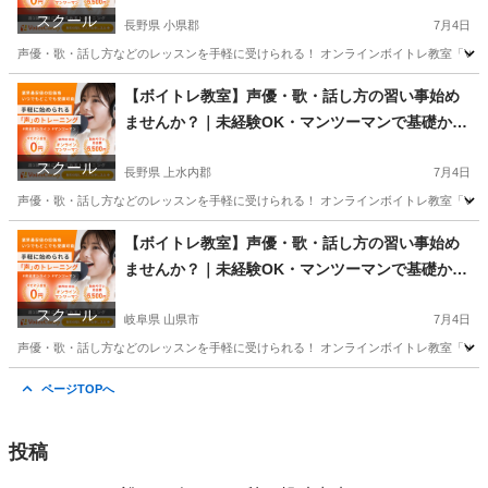
学べるレッスン｜オンライン対応｜プロ志望も歓
スクール
迎
長野県 小県郡
7月4日
声優・歌・話し方などのレッスンを手軽に受けられる！ オンラインボイトレ教室「Voice
長野
小県郡
その他
声優
【ボイトレ教室】声優・歌・話し方の習い事始め
ませんか？｜未経験OK・マンツーマンで基礎から
学べるレッスン｜オンライン対応｜プロ志望も歓
スクール
迎
長野県 上水内郡
7月4日
声優・歌・話し方などのレッスンを手軽に受けられる！ オンラインボイトレ教室「Voice
長野
上水内郡
その他
【ボイトレ教室】声優・歌・話し方の習い事始め
ませんか？｜未経験OK・マンツーマンで基礎から
学べるレッスン｜オンライン対応｜プロ志望も歓
スクール
迎
岐阜県 山県市
7月4日
声優・歌・話し方などのレッスンを手軽に受けられる！ オンラインボイトレ教室「Voice
岐阜
山県市
その他
ページTOPへ
投稿