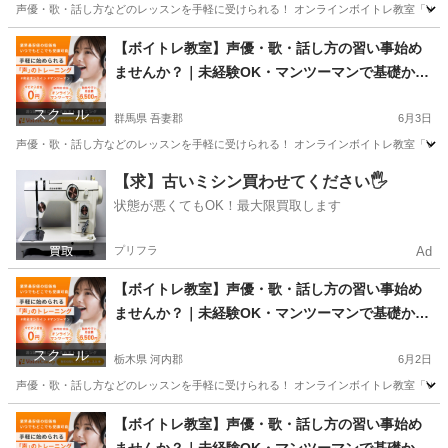
声優・歌・話し方などのレッスンを手軽に受けられる！ オンラインボイトレ教室「Voice
長野
南佐久郡
その他
声優
【ボイトレ教室】声優・歌・話し方の習い事始め
ませんか？｜未経験OK・マンツーマンで基礎から
学べるレッスン｜オンライン対応｜プロ志望も歓
スクール
迎
群馬県 吾妻郡
6月3日
声優・歌・話し方などのレッスンを手軽に受けられる！ オンラインボイトレ教室「Voice
群馬
吾妻郡
その他
声優
【求】古いミシン買わせてください🖐️
状態が悪くてもOK！最大限買取します
プリフラ
Ad
【ボイトレ教室】声優・歌・話し方の習い事始め
ませんか？｜未経験OK・マンツーマンで基礎から
学べるレッスン｜オンライン対応｜プロ志望も歓
スクール
迎
栃木県 河内郡
6月2日
声優・歌・話し方などのレッスンを手軽に受けられる！ オンラインボイトレ教室「Voice
栃木
河内郡
その他
【ボイトレ教室】声優・歌・話し方の習い事始め