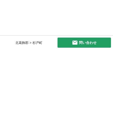
問い合わせ
北葛飾郡 > 杉戸町
初めての方へ
利用規約
プライバシーポリシー
プライバシー・ステートメント
健全化に資する運用方針
お問い合わせ
運営会社
サイトマップ
ご利用ガイド
フリーワードで探す
PC版で表示
都道府県選択