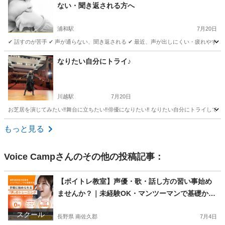
ない・聞き返される方へ
浦和駅
7月20日
✔ 話すのが苦手 ✔ 声が通らない、聞き返される ✔ 最近、声が出しにくい・疲れやすい
埼玉
さいたま市
浦和駅
その他
ボイストレーニング
なりたい自分にトライ♪
川越駅
7月20日
お芝居を演じてみたい‼︎舞台に立ちたい‼︎俳優になりたい‼︎ なりたい自分にトライしてみ
埼玉
川越市
川越駅
その他
お芝居
もっと見る
Voice Camp
さんのその他の投稿記事：
【ボイトレ教室】声優・歌・話し方の習い事始め
ませんか？｜未経験OK・マンツーマンで基礎から
学べるレッスン｜オンライン対応｜プロ志望も歓
スクール
迎
長野県 南佐久郡
7月4日