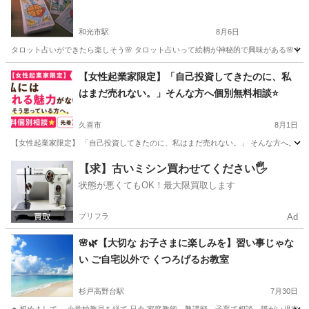
和光市駅
8月6日
タロット占いができたら楽しそう🌸 タロット占いって絵柄が神秘的で興味がある🌸 独
埼玉
和光市
和光市駅
その他
タロット占い
【女性起業家限定】「自己投資してきたのに、私
はまだ売れない。」そんな方へ個別無料相談⭐
久喜市
8月1日
【女性起業家限定】 「自己投資してきたのに、私はまだ売れない。」 そんな方へ。 学びも
埼玉
久喜市
その他
子ども
【求】古いミシン買わせてください🖐️
状態が悪くてもOK！最大限買取します
プリフラ
Ad
🌸🌿【大切な お子さまに楽しみを】習い事じゃな
い ご自宅以外で くつろげるお教室
杉戸高野台駅
7月30日