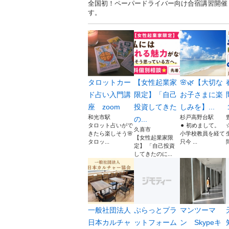
全国初！ペーパードライバー向け合宿講習開催
す。
タロットカー
【女性起業家
🌸🌿【大切な
ド占い入門講
限定】「自己
お子さまに楽
座 zoom
投資してきた
しみを】...
和光市駅
杉戸高野台駅
の...
タロット占いがで
⚫︎ 初めまして。
久喜市
きたら楽しそう🌸
小学校教員を経て
【女性起業家限
タロッ...
只今 ...
定】 「自己投資
してきたのに...
一般社団法人
ぷらっとプラ
マンツーマ
日本カルチャ
ットフォーム
ン Skypeキ