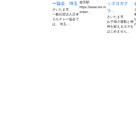
姫宮駅
ー協会 埼玉
ッズヨガク
https://www.net-m
さいたま市
ラ...
enber...
一般社団法人日本
さいたま市
カルチャー協会で
お子様の運動と精
は、 埼玉...
神を鍛えるヨガを
はじめません...