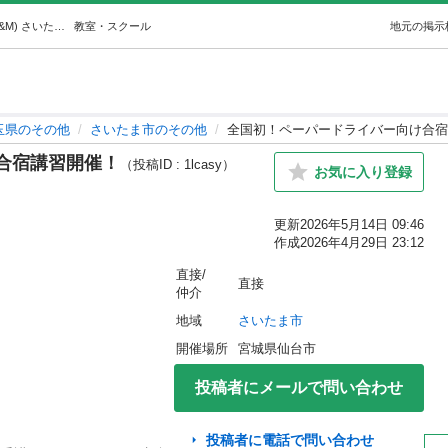
全国初！ペーパードライバー向け合宿講習開催！ (M&M&M) さいたまのその他の生徒募集・教室・スクールの広告掲示板｜ジモティー
教室・スクール
地元の掲示
玉県のその他
さいたま市のその他
全国初！ペーパードライバー向け合宿
合宿講習開催！
（投稿ID : 1lcasy）
お気に入り登録
更新
2026年5月14日 09:46
作成
2026年4月29日 23:12
直接/
直接
仲介
地域
さいたま市
開催場所
宮城県仙台市
投稿者にメールで問い合わせ
投稿者に電話で問い合わせ