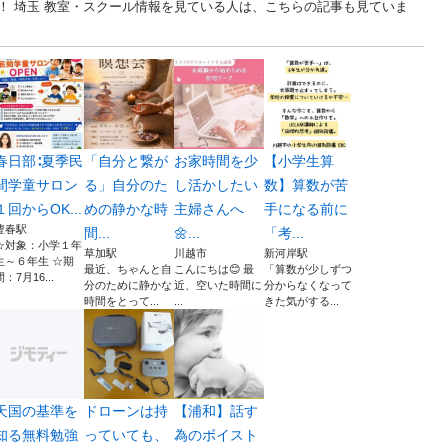
！ 埼玉 教室・スクール情報を見ている人は、こちらの記事も見ていま
春日部∶夏季民
「自分と繋が
お家時間を少
【小学生算
間学童サロン
る」自分のた
し活かしたい
数】算数が苦
１回からOK...
めの静かな時
主婦さんへ
手になる前に
豊春駅
間...
🌼...
「考...
☆対象：小学１年
草加駅
川越市
新河岸駅
生～６年生 ☆期
最近、ちゃんと自
こんにちは😊 最
「算数が少しずつ
間：7月16...
分のために静かな
近、空いた時間に
分からなくなって
時間をとって...
...
きた気がする...
天国の基準を
ドローンは持
【浦和】話す
知る無料勉強
っていても、
為のボイスト