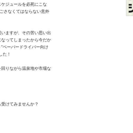
スケジュールを必死にこな
過ごさなくてはならない意外
思いますが、その苦い思い出
になってしまったから今だか
”ペーパードライバー向け
！

を回りながら温泉地や市場な
けてみませんか？

