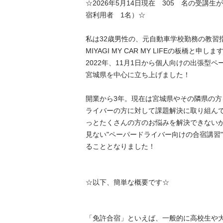
☆2026年5月14日現在　305　名の受講
宿利用者　1名）☆

私は32歳男性の、元自動車学校勤務の教習
MIYAGI MY CAR MY LIFEの板橋と申します。
2022年、11月1日から個人向けの出張型
宮城県を中心に立ち上げました！

開業から3年。現在は宮城県やその隣県の
ライバーの方に対して課題解決に取り組ん
っとたくさんの方のお悩みを解決できない
見ない"ペーパードライバー向けの合宿講習
ることとなりました！

☆以下、簡単な概要です☆

「免許合宿」といえば、一般的に高校生や