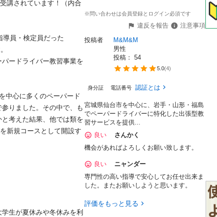
生が受講されています！（内合
※問い合わせは会員登録とログイン必須です
違反を報告
注意事項
指導員・検定員だった
投稿者
M&M&M
男性


投稿： 
54
ペーパードライバー教習事業を
5.0
(
4
)
認証とは
身分証
電話番号
方を中心に多くのペーパード
宮城県仙台市を中心に、岩手・山形・福島
で参りました。その中で、も
でペーパードライバーに特化した出張型教
かと考えた結果、他では類を
習サービスを提供...
"を新規コースとして開設す
良い
さんかく
機会があればよろしくお願い致します。
良い
ニャンダー
専門性の高い指導で安心してお任せ出来ま
した。またお願いしようと思います。
評価をもっと見る
大学生が夏休みや冬休みを利