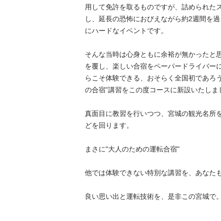
用して免許を取るものですが、詰められた
し、延長の恐怖におびえながら約2週間を
にハードなイベントです。

そんな当時は心身ともに余裕が無かったと
を覆し、楽しい合宿をペーパードライバー
らこそ体験できる、おそらく全国初であろう
の合宿”講習をこの度コースに新設いたしました
真面目に教習を行いつつ、宮城の観光名所
どを回ります。

まさに"大人のための運転合宿"

他では体験できない特別な講習を、あなたも受
良い思い出と運転技術を、是非この宮城で。
