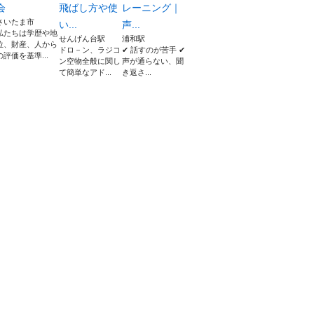
会
飛ばし方や使
レーニング｜
さいたま市
い...
声...
私たちは学歴や地
せんげん台駅
浦和駅
位、財産、人から
ドロ－ン、ラジコ
✔ 話すのが苦手 ✔
の評価を基準...
ン空物全般に関し
声が通らない、聞
て簡単なアド...
き返さ...