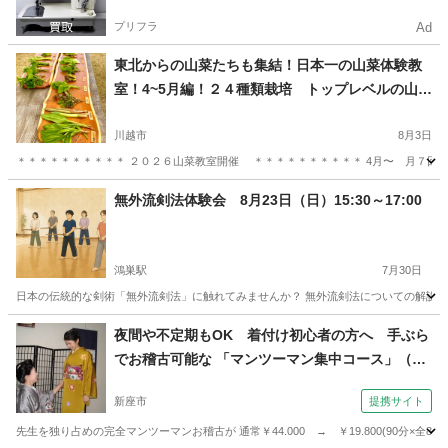
プリフラ
Ad
東北からの山菜たちも集結！日本一の山菜体験教
室！4~5月編！２４種類栽培 トップレベルの山菜
試食１５種類以上。 日本トップレベルの山菜に
出会えて一度に見れる場所 知れば楽しくな
川越市
8月3日
る！(本格派山菜体験）常総市
＊＊＊＊＊＊＊＊＊＊ ２０２６山菜教室開催 ＊＊＊＊＊＊＊＊＊＊ 4月〜 月７回ほど
埼玉
川越市
日本文化
山菜
無外流剣法体験会 8月23日（日）15:30～17:00
鴻巣駅
7月30日
日本の伝統的な剣術「無外流剣法」に触れてみませんか？ 無外流剣法についての解説を
埼玉
鴻巣市
鴻巣駅
日本文化
剣術
夜間や不定期もOK 着付け初心者の方へ 手ぶら
でお稽古可能な 「マンツーマン集中コース」（美
保姿きもの学院 美保姿きもの学院 志木校）
新座市
提携サイト
先生を独り占めの完全マンツーマンお稽古が 通常￥44.000 → ￥19.800(90分×