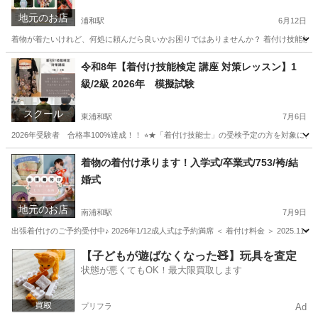
浦和
地元のお店
浦和駅
6月12日
着物が着たいけれど、何処に頼んだら良いかお困りではありませんか？ 着付け技能検定1
埼玉
さいたま市
浦和駅
その他
前撮り
令和8年【着付け技能検定 講座 対策レッスン】1
級/2級 2026年 模擬試験
スクール
東浦和駅
7月6日
2026年受験者 合格率100%達成！！ ⭐︎★「着付け技能士」の受検予定の方を対象に
埼玉
さいたま市
東浦和駅
着付け
技能検定
着物の着付け承ります！入学式/卒業式/753/袴/結
婚式
地元のお店
南浦和駅
7月9日
出張着付けのご予約受付中♪ 2026年1/12成人式は予約満席 ＜ 着付け料金 ＞ 2025.11
埼玉
さいたま市
南浦和駅
その他
【子どもが遊ばなくなった🧸】玩具を査定
状態が悪くてもOK！最大限買取します
プリフラ
Ad