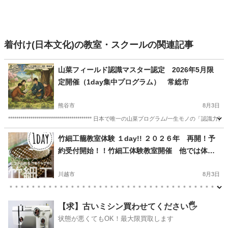
着付け(日本文化)の教室・スクールの関連記事
山菜フィールド認識マスター認定 2026年5月限
定開催（1day集中プログラム） 常総市
熊谷市
8月3日
***************************************** 日本で唯一の山菜プログラム/一生モノの「認識力育成 ***********
埼玉
熊谷市
日本文化
竹細工籠教室体験 １day!! ２０２６年 再開！予
約受付開始！！竹細工体験教室開催 他では体験
できない貴重なレッスン (日本一安く本格派竹
細工教室）常総市
川越市
8月3日
＊＊＊＊＊＊＊＊＊＊＊＊＊＊＊＊＊＊＊＊＊＊＊＊＊＊＊＊＊＊＊＊＊＊＊＊＊＊ 竹細工教室
埼玉
川越市
日本文化
編み
【求】古いミシン買わせてください🖐️
状態が悪くてもOK！最大限買取します