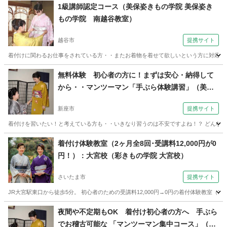
1級講師認定コース（美保姿きもの学院 美保姿き
もの学院 南越谷教室）
越谷市
提携サイト
着付けに関わるお仕事をされている方・・またお着物を着せて欲しいという方に対応する
埼玉
越谷市
着付け
無料体験 初心者の方に！まずは安心・納得して
から・・マンツーマン「手ぶら体験講習」（美保
姿きもの学院 美保姿きもの学院 志木校）
新座市
提携サイト
着付けを習いたい！と考えている方も・・いきなり習うのは不安ですよね！？ どんなお
埼玉
新座市
着付け
着付け体験教室（2ヶ月全8回･受講料12,000円が0
円！）：大宮校（彩きもの学院 大宮校）
さいたま市
提携サイト
JR大宮駅東口から徒歩5分。 初心者のための受講料12,000円→0円の着付体験教室（2ヶ月全8
埼玉
さいたま市
着付け
夜間や不定期もOK 着付け初心者の方へ 手ぶら
でお稽古可能な 「マンツーマン集中コース」（美