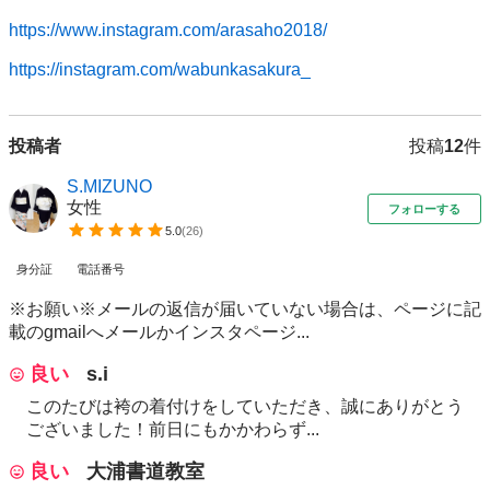
https://www.instagram.com/arasaho2018/
https://instagram.com/wabunkasakura_
投稿者
投稿
12
件
S.MIZUNO
女性
フォローする
5.0
(
26
)
身分証
電話番号
※お願い※メールの返信が届いていない場合は、ページに記
載のgmailへメールかインスタページ...
良い
s.i
このたびは袴の着付けをしていただき、誠にありがとう
ございました！前日にもかかわらず...
良い
大浦書道教室