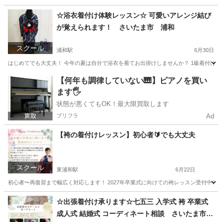
埼玉
さいたま市
浦和駅
着付け
浴衣
☆浴衣着付け体験レッスン☆ 可愛いアレンジ結び
が覚えられます！ さいたま市 浦和
スクール
浦和駅
6月30日
はじめてでも大丈夫！ 今年の夏は自分で浴衣を着てお出掛けしませんか？ 1級着付け技能士
埼玉
さいたま市
浦和駅
着付け
【何年も調律していない🎹】ピアノを買い
ます🖐️
状態が悪くてもOK！最大限買取します
プリフラ
Ad
【袴の着付けレッスン】初心者🔰でも大丈夫
スクール
東浦和駅
6月22日
初心者〜再復習まで幅広く対応します！ 2027年卒業式に向けての袴レッスン受付中🌸 ↪
埼玉
さいたま市
東浦和駅
着付け
レッスン
☆出張着付け承ります☆七五三 入学式 袴 卒業式
成人式 結婚式 コーディネート相談 さいたま市