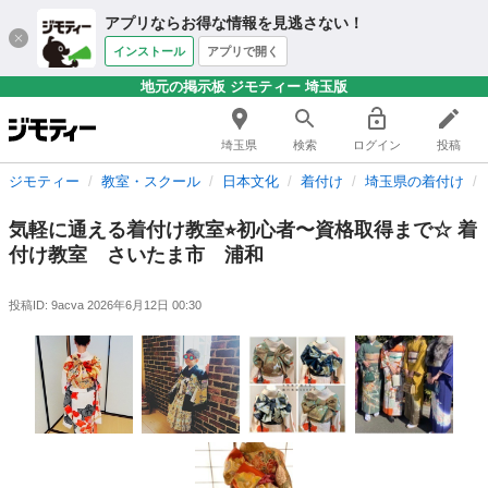
アプリならお得な情報を見逃さない！
インストール
アプリで開く
地元の掲示板 ジモティー 埼玉版
埼玉県
検索
ログイン
投稿
ジモティー
教室・スクール
日本文化
着付け
埼玉県の着付け
気軽に通える着付け教室⭐︎初心者〜資格取得まで☆ 着
付け教室 さいたま市 浦和
投稿ID: 9acva
2026年6月12日 00:30