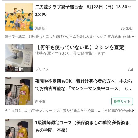
埼玉
新座市
着付け
二刀流クラブ親子稽古会 8月23日（日）13:30～
15:00
鴻巣駅
7月30日
親子で一緒に、剣術をもとにした遊びやゲームを楽しみませんか？ 古流武術（剣術）の
埼玉
鴻巣市
鴻巣駅
日本文化
剣術
【何年も使っていない🧵】ミシンを査定
状態が悪くてもOK！最大限買取します
プリフラ
Ad
夜間や不定期もOK 着付け初心者の方へ 手ぶら
でお稽古可能な 「マンツーマン集中コース」（美
保姿きもの学院 美保姿きもの学院 志木校）
新座市
提携サイト
先生を独り占めの完全マンツーマンお稽古が 通常￥44.000 → ￥19.800(90分×
埼玉
新座市
着付け
1級講師認定コース（美保姿きもの学院 美保姿き
もの学院 本校）