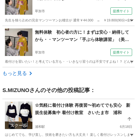
保姿きもの学院 美保姿きもの学院 本校）
草加市
提携サイト
先生を独り占めの完全マンツーマンお稽古が 通常￥44.000 → ￥19.800(90分×
埼玉
草加市
着付け
無料体験 初心者の方に！まずは安心・納得して
から・・マンツーマン「手ぶら体験講習」（美保
姿きもの学院 美保姿きもの学院 本校）
草加市
提携サイト
着付けを習いたい！と考えている方も・・いきなり習うのは不安ですよね！？ どんなお
埼玉
草加市
着付け
もっと見る
S.MIZUNO
さんのその他の投稿記事：
☆気軽に着付け体験 再復習〜初めてでも安心 新
規生徒募集中 着付け教室 さいたま市 浦和
スクール
浦和駅
6月18日
はじめてでも、学び直し、技術を磨きたい方も大丈夫！ 楽しく着付けレッスンしませんか？