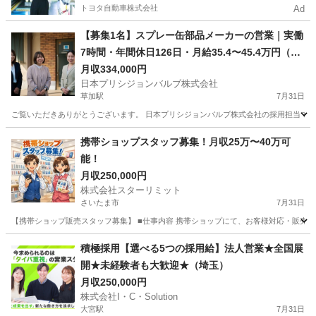
トヨタ自動車株式会社
Ad
【募集1名】スプレー缶部品メーカーの営業｜実働
7時間・年間休日126日・月給35.4〜45.4万円（川
口市）
月収334,000円
日本プリシジョンバルブ株式会社
草加駅
7月31日
ご覧いただきありがとうございます。 日本プリシジョンバルブ株式会社の採用担当です。
埼玉
川口市
草加駅
カスタマーサポート
携帯ショップスタッフ募集！月収25万〜40万可
能！
月収250,000円
株式会社スターリミット
さいたま市
7月31日
【携帯ショップ販売スタッフ募集】 ■仕事内容 携帯ショップにて、お客様対応・販売業
埼玉
さいたま市
代理店営業
未経験
積極採用【選べる5つの採用給】法人営業★全国展
開★未経験者も大歓迎★（埼玉）
月収250,000円
株式会社I・C・Solution
大宮駅
7月31日