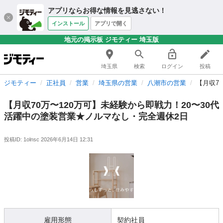
アプリならお得な情報を見逃さない！
インストール
アプリで開く
地元の掲示板 ジモティー 埼玉版
埼玉県
検索
ログイン
投稿
ジモティー
正社員
営業
埼玉県の営業
八潮市の営業
【月収7
【月収70万〜120万可】未経験から即戦力！20〜30代
活躍中の塗装営業★ノルマなし・完全週休2日
投稿ID: 1olnsc
2026年6月14日 12:31
雇用形態
契約社員