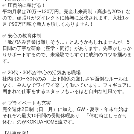
✅ 圧倒的に稼げる！

平均月収は70万〜120万円。完全出来高制（高歩合20%）な
ので、頑張りがダイレクトに給与に反映されます。入社1ヶ
月で90万円稼ぐ新人も珍しくありません！

✅ 安心の教育体制

「飛び込み営業は難しそう…」と思うかもしれませんが、5
日間の丁寧な研修（座学・同行）があります。先輩がしっか
りサポートするので、未経験でもすぐに成約のコツを掴めま
す。

✅ 20代・30代が中心の活気ある職場

社内は20〜30代のみ！上下関係の厳しさや面倒なルールは
なく、みんなでワイワイ楽しく働いています。フィギュアに
囲まれて仕事をするスタッフもいるほど自由な社風です。

✅ プライベートも充実

完全週休2日制（日　月）に加え、GW・夏季・年末年始は
それぞれ最大10日間の長期休暇あり！「休む時はしっかり
休む」のがKOKUAHOME流です。

【仕事内容】
