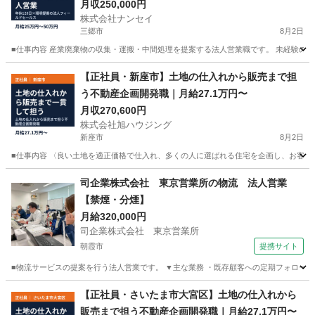
月収250,000円
株式会社ナンセイ
三郷市
8月2日
■仕事内容 産業廃棄物の収集・運搬・中間処理を提案する法人営業職です。 未経験の方も
埼玉
三郷市
営業
未経験
【正社員・新座市】土地の仕入れから販売まで担
う不動産企画開発職｜月給27.1万円〜
月収270,600円
株式会社旭ハウジング
新座市
8月2日
■仕事内容 〈良い土地を適正価格で仕入れ、多くの人に選ばれる住宅を企画し、お客様に
埼玉
新座市
営業
社員
司企業株式会社 東京営業所の物流 法人営業
【禁煙・分煙】
月給320,000円
司企業株式会社 東京営業所
朝霞市
提携サイト
■物流サービスの提案を行う法人営業です。 ▼主な業務 ・既存顧客への定期フォロー ・
埼玉
朝霞市
代理店営業
【正社員・さいたま市大宮区】土地の仕入れから
販売まで担う不動産企画開発職｜月給27.1万円〜