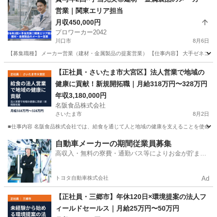
営業｜関東エリア担当
月収450,000円
プロワーカー2042
川口市
8月6日
【募集職種】 メーカー営業（建材・金属製品の提案営業） 【仕事内容】 大手ゼネコン
埼玉
川口市
その他
業務
【正社員・さいたま市大宮区】法人営業で地域の
健康に貢献！新規開拓職｜月給318万円〜328万円
年収3,180,000円
名阪食品株式会社
さいたま市
8月2日
■仕事内容 名阪食品株式会社では、給食を通じて人と地域の健康を支えることを使命とし
埼玉
さいたま市
営業
業務
自動車メーカーの期間従業員募集
高収入・無料の寮費・通勤バス等によりお金が貯まり
やすい環境
トヨタ自動車株式会社
Ad
【正社員・三郷市】年休120日×環境提案の法人フ
ィールドセールス｜月給25万円〜50万円