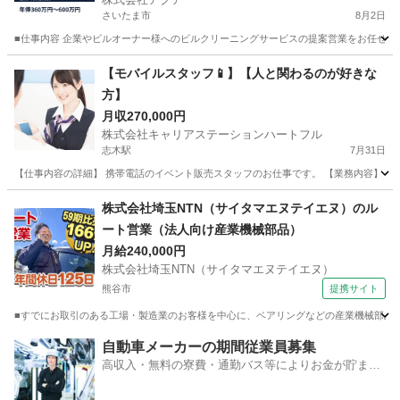
さいたま市
8月2日
■仕事内容 企業やビルオーナー様へのビルクリーニングサービスの提案営業をお任せします
埼玉
さいたま市
営業
社員
【モバイルスタッフ📱】【人と関わるのが好きな
方】
月収270,000円
株式会社キャリアステーションハートフル
志木駅
7月31日
【仕事内容の詳細】 携帯電話のイベント販売スタッフのお仕事です。 【業務内容】 ・商業
埼玉
志木市
志木駅
販売
業務
株式会社埼玉NTN（サイタマエヌテイエヌ）のル
ート営業（法人向け産業機械部品）
月給240,000円
株式会社埼玉NTN（サイタマエヌテイエヌ）
熊谷市
提携サイト
■すでにお取引のある工場・製造業のお客様を中心に、ベアリングなどの産業機械部品を
埼玉
熊谷市
代理店営業
自動車メーカーの期間従業員募集
高収入・無料の寮費・通勤バス等によりお金が貯まり
やすい環境