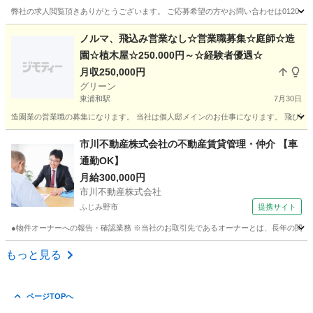
弊社の求人閲覧頂きありがとうございます。 ご応募希望の方やお問い合わせは0120-772
埼玉
さいたま市
大宮駅
代理店営業
ノルマ、飛込み営業なし☆営業職募集☆庭師☆造
園☆植木屋☆250.000円～☆経験者優遇☆
月収250,000円
グリーン
東浦和駅
7月30日
造園業の営業職の募集になります。 当社は個人邸メインのお仕事になります。 飛び込
埼玉
川口市
東浦和駅
営業
庭師
市川不動産株式会社の不動産賃貸管理・仲介 【車
通勤OK】
月給300,000円
市川不動産株式会社
ふじみ野市
提携サイト
●物件オーナーへの報告・確認業務 ※当社のお取引先であるオーナーとは、長年の関係
埼玉
ふじみ野市
内勤営業
もっと見る
ページTOPへ