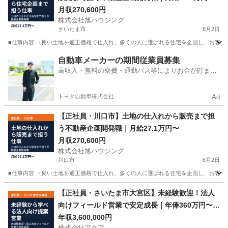
月収270,600円
株式会社旭ハウジング
さいたま市
8月2日
■仕事内容 〈良い土地を適正価格で仕入れ、多くの人に選ばれる住宅を企画し、お客様に
埼玉
さいたま市
営業
社員
自動車メーカーの期間従業員募集
高収入・無料の寮費・通勤バス等によりお金が貯まり
やすい環境
トヨタ自動車株式会社
Ad
【正社員・川口市】土地の仕入れから販売まで担
う不動産企画開発職｜月給27.1万円〜
月収270,600円
株式会社旭ハウジング
川口市
8月2日
■仕事内容 〈良い土地を適正価格で仕入れ、多くの人に選ばれる住宅を企画し、お客様に
埼玉
川口市
営業
社員
【正社員・さいたま市大宮区】未経験歓迎！法人
向けフィールド営業で安定成長｜年俸360万円〜6
00万円
年収3,600,000円
株式会社アクア