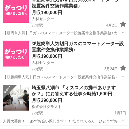
設置案件交換作業業務♪
月収190,000円
人材センター
八潮駅
4月2日
【超簡単人気】日ガスのスマートメーター設置案件交換作業業務♪大型
募集20名募集♪ 【◎八潮エリア】日ガスのスマートメーター交換作業
埼玉
八潮市
八潮駅
営業
業務
🔰超簡単人気🙌日ガスのスマートメーター設
業務♪大型募集20名募集♪ 【募集人数】 20名 ※基本週5日長期稼働が可
置案件交換作業業務♪
能な方 【出勤...
月収190,000円
人材センター
八潮駅
3月24日
【◎超簡単人気】日ガスのスマートメーター設置案件交換作業業務♪大
型募集20名募集♪ 【◎八潮エリア】日ガスのスマートメーター交換作
埼玉
八潮市
八潮駅
営業
業務
埼玉県八潮市 「オススメの携帯あります
業業務♪大型募集20名募集♪ 【募集人数】 20名 ※基本週5日長期稼働が
か？」にお答えする仕事☆時給1,600円…
可能な方 【出...
月収290,000円
株式会社グラスト
八潮駅
1月7日
人員大募集！！ 必ずお会い致します！！ 悩まれてる方、ひとまずお話
し聞いてみたい方、 ご連絡お待ちしております！！ 【緊急大募集！月
埼玉
八潮市
八潮駅
販売