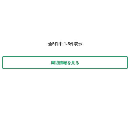
収29万円以上可！！】【10時から勤務開始なので朝もラクラク 】 大
手...
全5件中 1-5件表示
周辺情報を見る