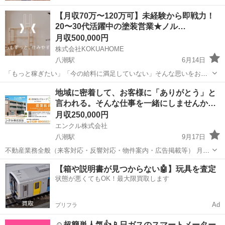
【月収70万〜120万可】未経験から即戦力！
20〜30代活躍中の塗装営業★ノル…
月収500,000円
株式会社KOKUAHOME
八潮駅
6月14日
「もっと稼ぎたい」「今の給料に満足していない」そんな思いをお持
ちの方へ！ 営業未経験からでも、入社1ヶ月目で月収100万円を目指せ
埼玉
八潮市
八潮駅
営業
地域に密着して、お客様に「ありがとう」と
る環境がここにあります。 株式会社KOKUAHOMEでは、事業拡大に
言われる。そんな仕事を一緒にしませんか…
伴い「塗装営業スタ...
月収250,000円
エンクル株式会社
八潮駅
9月17日
不動産業務全般（来客対応・反響対応・物件案内・広告掲載等） 月給
20万円～25万円＋インセンティブ ※試用期間・前職給与考慮あり 9:30
埼玉
八潮市
八潮駅
販売
業務
【箱や説明書が見つからない🤖】玩具を査定
～18:30 本社および各店舗（八潮駅、三郷中央駅）
状態が悪くてもOK！最大限買取します
Ad
プリフラ
☺️超簡単人気👍📱日ガスのスマートメーター