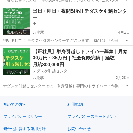
「もっと稼ぎたい」「今の給料に満足していない」そんな思いをお持
ちの方へ！ 営業未経験からでも、入社1ヶ月目で月収100万円を目指せ
埼玉
八潮市
八潮駅
営業
当日・即日・夜間対応!! テダスケ引越センタ
る環境がここにあります。 株式会社KOKUAHOMEでは、事業拡大に
ー
伴い「塗装営業スタ...
地元のお店
八潮駅
4月2日
初めまして！ テダスケ引越センターでございます。 弊社は 「今日中
に引っ越したい」 「なるべく早く引越したい」 「夜間にしか引っ越せ
埼玉
八潮市
八潮駅
引っ越し
【正社員】単身引越しドライバー募集｜月給
ない」 こんなご要望にご対応させていただきます！ 当日の対応も可能
30万円～35万円｜社会保険完備｜経験…
でございますので是非...
月給300,000円
テダスケ引越センター
アルバイト
八潮駅
3月30日
テダスケ引越しセンターでは、単身引越し専門のドライバー・作業ス
タッフを募集しています。 単身引越しが中心のため、ファミリー引越
埼玉
八潮市
八潮駅
引越し
単身引越し
しと比べて荷物量が少ない案件が多いのが特徴です。 募集職種 単身引
越しドライバー（正社員） ...
初めての方へ
利用規約
プライバシーポリシー
プライバシーステートメント
健全化に資する運用方針
お問い合わせ