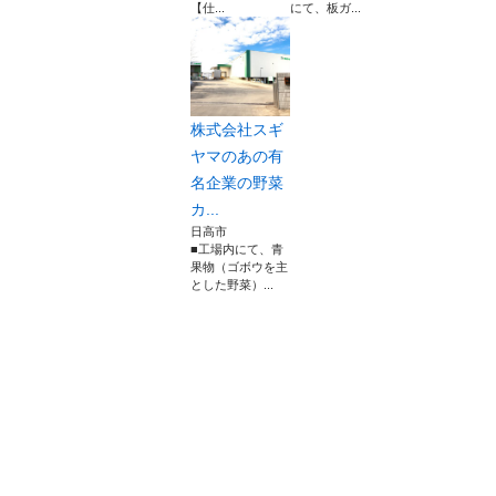
【仕...
にて、板ガ...
株式会社スギ
ヤマのあの有
名企業の野菜
カ...
日高市
■工場内にて、青
果物（ゴボウを主
とした野菜）...