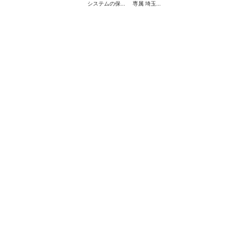
システムの保...
専属 埼玉...