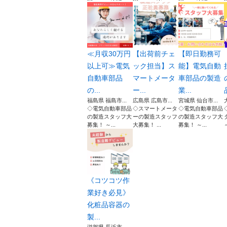
≪月収30万円
【出荷前チェ
【即日勤務可
以上可≫電気
ック担当】ス
能】電気自動
自動車部品
マートメータ
車部品の製造
の...
ー...
業...
福島県 福島市...
広島県 広島市...
宮城県 仙台市...
◇電気自動車部品
◇スマートメータ
◇電気自動車部品
の製造スタッフ大
ーの製造スタッフ
の製造スタッフ大
募集！ ～...
大募集！ ...
募集！ ～...
《コツコツ作
業好き必見》
化粧品容器の
製...