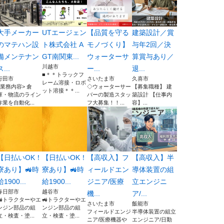
大手メーカー
UTエージェン
【品質を守る
建築設計／賞
のマテハン設
ト株式会社 A
モノづくり】
与年2回／決
備メンテナン
GT南関東...
ウォーターサ
算賞与あり／
川越市
ス...
ー...
退...
■＊＊トラックフ
行田市
さいたま市
久喜市
レーム溶接・ロボ
<業務内容> 倉
◇ウォーターサー
【募集職種】 建
ット溶接＊＊...
庫・物流のライン
バーの製造スタッ
築設計 【仕事内
作業を自動化...
フ大募集！！...
容】...
【日払いOK！
【日払いOK！
【高収入】フ
【高収入】半
寮あり】🚜時
寮あり】🚜時
ィールドエン
導体装置の組
給1900...
給1900...
ジニア/医療
立エンジニ
春日部市
越谷市
機...
ア/...
🚜トラクターやエ
🚜トラクターやエ
さいたま市
飯能市
ンジン部品の組
ンジン部品の組
フィールドエンジ
半導体装置の組立
立・検査・塗...
立・検査・塗...
ニア/医療機器や
エンジニア/日勤