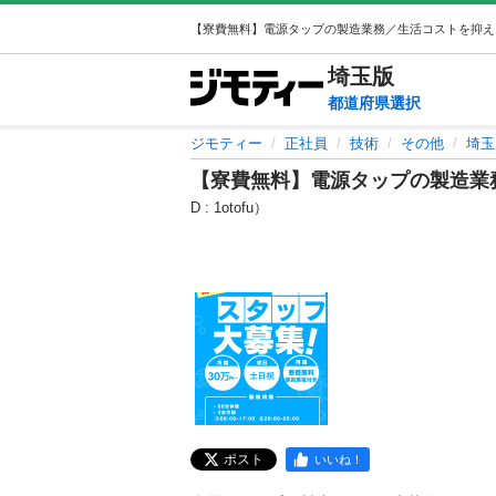
埼玉
版
都道府県選択
ジモティー
正社員
技術
その他
埼玉
【寮費無料】電源タップの製造業
D : 1otofu）
ポスト
いいね！