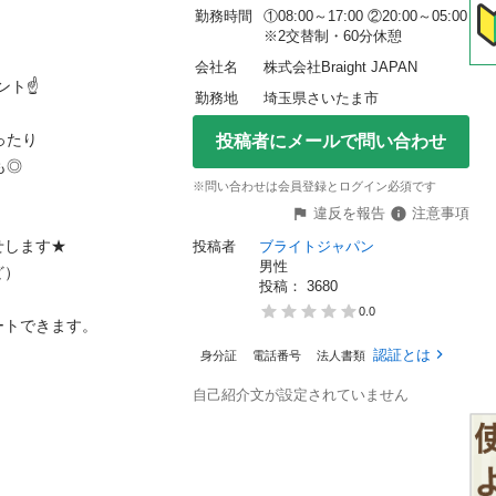
勤務時間
①08:00～17:00 ②20:00～05:00 
※2交替制・60分休憩
会社名
株式会社Braight JAPAN
ト☝

勤務地
埼玉県さいたま市
り

投稿者にメールで問い合わせ


※問い合わせは会員登録とログイン必須です
違反を報告
注意事項
ます★

投稿者
ブライトジャパン
男性


投稿： 
3680
0.0
できます。

認証とは
身分証
電話番号
法人書類
自己紹介文が設定されていません