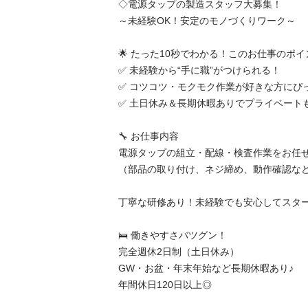
◇電源タップの製造スタッフ大募集！

～未経験OK！安定のモノづくりワーク～

🌟 たった10秒でわかる！このお仕事のポイン
✅ 未経験から“手に職”がつけられる！

✅ コツコツ・モクモク作業が好きな方にぴった
✅ 土日休み＆長期休暇ありでプライベートも◎
🔧 お仕事内容

電源タップの組立・配線・検査作業をお任せし
（部品の取り付け、ネジ締め、動作確認など）
丁寧な研修あり！未経験でも安心してスタート
🛌 働きやすさバツグン！

完全週休2日制（土日休み）

GW・お盆・年末年始など長期休暇あり♪

年間休日120日以上◎
