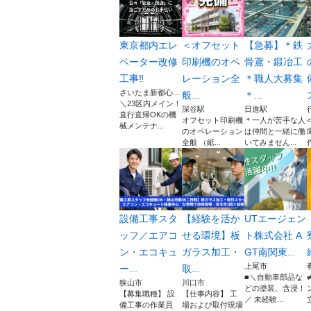
東京都内エレ
＜オフセット
【急募】＊鉄
ベーター改修
印刷機のオペ
骨鳶・鍛冶工
工事‼️
レーション全
＊職人大募集
さいたま新都心...
般...
＊...
＼23区内メイン！
深谷駅
日進駅
直行直帰OKの機
オフセット印刷機
＊一人が苦手な人
械メンテナ...
のオペレーション
は仲間と一緒に働
全般 （紙...
いてみません...
設備工事スタ
【経験を活か
UTエージェン
ッフ／エアコ
せる環境】板
ト株式会社 A
ン・エコキュ
ガラス加工・
GT南関東...
上尾市
ー...
取...
■＼自動車部品な
狭山市
川口市
どの塗装、含浸！
【募集職種】 設
【仕事内容】 工
／ 未経験...
備工事の作業員
場および取付現場