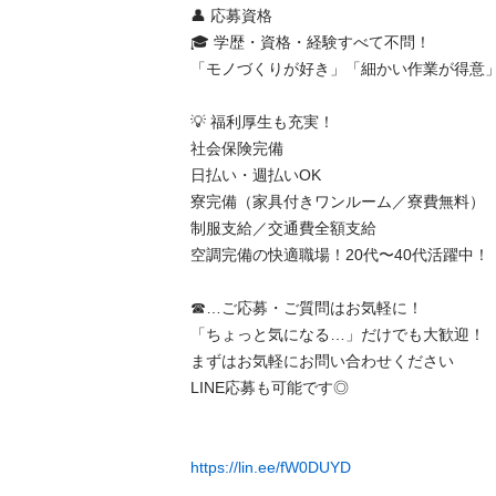
👤 応募資格

🎓 学歴・資格・経験すべて不問！

「モノづくりが好き」「細かい作業が得意」そ
💡 福利厚生も充実！

社会保険完備

日払い・週払いOK

寮完備（家具付きワンルーム／寮費無料）

制服支給／交通費全額支給

空調完備の快適職場！20代〜40代活躍中！

☎…ご応募・ご質問はお気軽に！

「ちょっと気になる…」だけでも大歓迎！

まずはお気軽にお問い合わせください

LINE応募も可能です◎

https://lin.ee/fW0DUYD