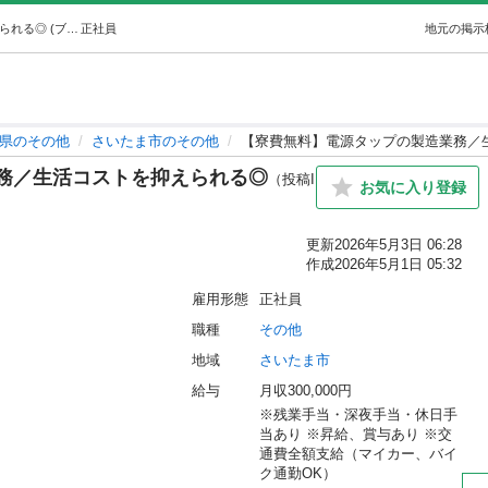
【寮費無料】電源タップの製造業務／生活コストを抑えられる◎ (ブライトジャパン) さいたまのその他の正社員の求人情報 株式会社Braight JAPAN｜ジモティー
正社員
地元の掲示
県のその他
さいたま市のその他
【寮費無料】電源タップの製造業務／
務／生活コストを抑えられる◎
（投稿I
お気に入り登録
更新
2026年5月3日 06:28
作成
2026年5月1日 05:32
雇用形態
正社員
職種
その他
地域
さいたま市
給与
月収300,000円
※残業手当・深夜手当・休日手
当あり ※昇給、賞与あり ※交
通費全額支給（マイカー、バイ
ク通勤OK）