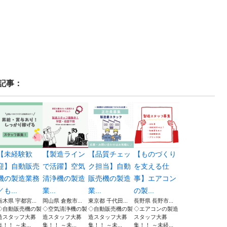
記事：
【未経験歓
【製造ライン
【品質チェッ
【ものづくり
迎】自動販売
で活躍】空気
ク担当】自動
を支える仕
機の製造業務
清浄機の製造
販売機の製造
事】エアコン
／も...
業...
業...
の製...
栃木県 宇都宮...
岡山県 倉敷市...
東京都 千代田...
長野県 長野市...
◇自動販売機の製
◇空気清浄機の製
◇自動販売機の製
◇エアコンの製造
造スタッフ大募
造スタッフ大募
造スタッフ大募
スタッフ大募
集！！ ～未...
集！！ ～未...
集！！ ～未...
集！！ ～未経...