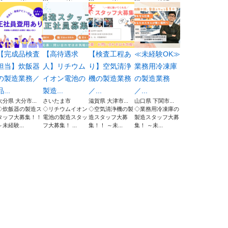
【完成品検査
【高待遇求
【検査工程あ
≪未経験OK≫
担当】炊飯器
人】リチウム
り】空気清浄
業務用冷凍庫
の製造業務／
イオン電池の
機の製造業務
の製造業務
品...
製造...
／...
／...
大分県 大分市...
さいたま市
滋賀県 大津市...
山口県 下関市...
◇炊飯器の製造ス
◇リチウムイオン
◇空気清浄機の製
◇業務用冷凍庫の
タッフ大募集！！
電池の製造スタッ
造スタッフ大募
製造スタッフ大募
～未経験...
フ大募集！ ...
集！！ ～未...
集！ ～未...