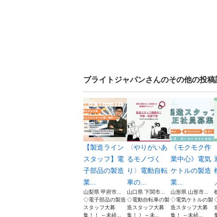
ブライトジャパン
さんのその他の投稿
【製造ライン
〈やりがいあ
《モクモク作
スタッフ】電
るモノづく
業中心》電気
子部品の製造
り〉電動自転
ケトルの製造
業...
車の...
業...
山梨県 甲府市...
山口県 下関市...
山形県 山形市...
◇電子部品の製造
◇電動自転車の製
◇電気ケトルの製
スタッフ大募
造スタッフ大募
造スタッフ大募
集！！ ～未経...
集！！ ～未...
集！ ～未経...