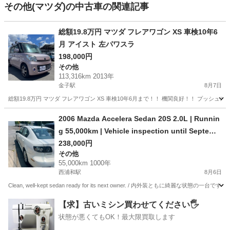
その他(マツダ)の中古車の関連記事
総額19.8万円 マツダ フレアワゴン XS 車検10年6
月 アイスト 左パワスラ
198,000円
その他
113,316km 2013年
金子駅
8月7日
総額19.8万円 マツダ フレアワゴン XS 車検10年6月まで！！ 機関良好！！ プッシュ
埼玉
入間市
金子駅
その他
車両
2006 Mazda Accelera Sedan 20S 2.0L | Runnin
g 55,000km | Vehicle inspection until Septemb
er 2027 - 250,000 yen
238,000円
その他
55,000km 1000年
西浦和駅
8月6日
Clean, well-kept sedan ready for its next owner. / 内外装ともに綺麗な状態の一台です。 🚗 Yea
埼玉
戸田市
西浦和駅
その他
【求】古いミシン買わせてください🖐️
状態が悪くてもOK！最大限買取します