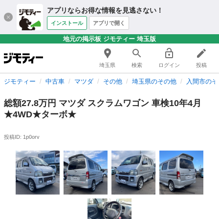
アプリならお得な情報を見逃さない！
インストール
アプリで開く
地元の掲示板 ジモティー 埼玉版
埼玉県
検索
ログイン
投稿
ジモティー
中古車
マツダ
その他
埼玉県のその他
入間市のそ
総額27.8万円 マツダ スクラムワゴン 車検10年4月
★4WD★ターボ★
投稿ID: 1p0orv