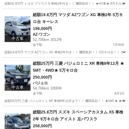
総額42.8万円 トヨタ プリウス S 車検2年付き！！ 機関良好！！ ★HV車★ 8万キロ台！！
埼玉
入間市
金子駅
プリウス
車両
総額19.8万円 マツダ AZワゴン XG 車検2年 5万キ
ロ台 キーレス
198,000円
AZ-ワゴン
中古車
52,706km 2012年
金子駅
7月30日
総額19.8万円 マツダ AZワゴン XG 車検2年付き！！ 機関良好！！ 5万キロ台！！ 
埼玉
入間市
金子駅
AZ-ワゴン
車両
総額25万円 三菱 パジェロミニ XR 車検8年12月 ★
5MT・4WD★ 5万キロ台
250,000円
パジェロ
中古車
54,766km 1000年
金子駅
8月1日
総額25万円 三菱 パジェロミニ XR 車検8年12月まで！！ 機関良好！！ ★5MT★ ★
埼玉
入間市
金子駅
パジェロ
車両
総額25.8万円 スズキ スペーシアカスタム XS 車検
2年 9万キロ台 アイスト 左パワスラ
258,000円