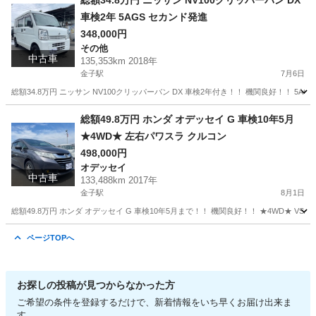
総額34.8万円 ニッサン NV100クリッパーバン DX
車検2年 5AGS セカンド発進
348,000円
その他
中古車
135,353km 2018年
金子駅
7月6日
総額34.8万円 ニッサン NV100クリッパーバン DX 車検2年付き！！ 機関良好！！ 
埼玉
入間市
金子駅
その他
車両
総額49.8万円 ホンダ オデッセイ G 車検10年5月
★4WD★ 左右パワスラ クルコン
498,000円
オデッセイ
中古車
133,488km 2017年
金子駅
8月1日
総額49.8万円 ホンダ オデッセイ G 車検10年5月まで！！ 機関良好！！ ★4WD★ VS
埼玉
入間市
金子駅
オデッセイ
車両
ページTOPへ
お探しの投稿が見つからなかった方
ご希望の条件を登録するだけで、新着情報をいち早くお届け出来ま
す。