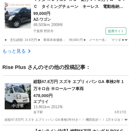
Ｃ タイミングチェーン キーレス 電動格納ミ
ラー ドアバイザー プライバシーガラス Ｃ
99,000円
AZ-ワゴン
Ｄ ＦＭ ＡＭ ヘッドライトレベライザー 純
48,503km 2009年
正セキュリティ パワーウィンドウ Ｗエアバッ
千葉県 野田市
提携サイト
グ （検8.8）
■ 支払総額: 14.9万円 ■ 車両本体価格： 99,000 円 ■ メーカー名： マ
千葉
野田市
AZ-ワゴン
もっと見る
Rise Plus
さんのその他の投稿記事：
総額47.8万円 スズキ エブリィバン GA 車検2年 1
万キロ台 ※ロールーフ車両
478,000円
エブリイ
中古車
13,861km 2012年
金子駅
6月17日
総額47.8万円 スズキ エブリィバン GA 車検2年付き！！ 機関良好！！ 1万キロ台！
埼玉
入間市
金子駅
エブリイ
車両