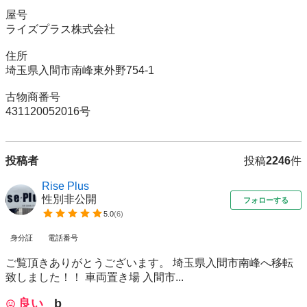
屋号　

ライズプラス株式会社

住所

埼玉県入間市南峰東外野754-1

古物商番号

431120052016号
投稿者
投稿
2246
件
Rise Plus
性別非公開
フォローする
5.0
(
6
)
身分証
電話番号
ご覧頂きありがとうございます。 埼玉県入間市南峰へ移転
致しました！！ 車両置き場 入間市...
良い
b