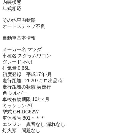
内装状態 

年式相応

その他車両状態

オートステップ不良

自動車基本情報

メーカー名 マツダ

車種名 スクラムワゴン

グレード 不明

排気量 0.66L

初度登録　平成17年-月

走行距離 126207キロ出品時

走行距離の状態 実走行

色 シルバー

車検有効期限 10年4月

ミッション AT

型式 GH-DG62W

車体番号 801＊＊＊

エンジン　異音なし 漏れなし

灯火類　問題なし
