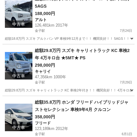
5AGS
188,000円
アルト
中古車
126,481km 2017年
金子駅
7月24日
総額18.8万円 スズキ アルトバン VP 車検9年12月まで！！ 機関良好！！ 5AGS！！
埼玉
入間市
金子駅
アルト
車両
総額29.8万円 スズキ キャリィトラック KC 車検2
年 4万キロ台 ★5MT★ PS
298,000円
キャリイ
中古車
47,356km 1000年
金子駅
7月29日
総額29.8万円 スズキ キャリィトラック KC 車検2年付き！！ 機関良好！！ 4万キロ台
埼玉
入間市
金子駅
キャリイ
車両
総額35.8万円 ホンダ フリード ハイブリッドジャ
ストセレクション 車検9年4月 クルコン
358,000円
フリード
中古車
123,189km 2012年
金子駅
6月1日