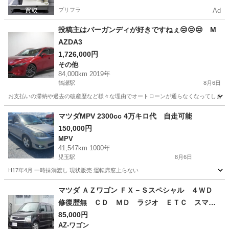
プリフラ
Ad
投稿主はバーガンディが好きですねぇ😒😒😒 M
AZDA3
1,726,000円
その他
84,000km 2019年
鶴瀬駅
8月6日
お支払いの滞納や過去の破産歴など様々な理由でオートローンが通らなくなってしまう方が
埼玉
川越市
鶴瀬駅
その他
オトロン
マツダMPV 2300cc 4万キロ代 自走可能
150,000円
MPV
41,547km 1000年
児玉駅
8月6日
H17年4月 一時抹消渡し 現状販売 運転席窓上らない
埼玉
本庄市
児玉駅
MPV
マツダ ＡＺワゴン ＦＸ－Ｓスペシャル ４ＷＤ
修復歴無 ＣＤ ＭＤ ラジオ ＥＴＣ スマー
トキー シートヒーター フルフラット ドアバ
85,000円
AZ-ワゴン
イザー アルミホイール ベンチシート ライト