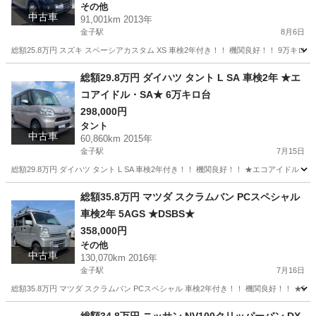
その他
中古車
91,001km 2013年
金子駅
8月6日
総額25.8万円 スズキ スペーシアカスタム XS 車検2年付き！！ 機関良好！！ 9万キロ台
埼玉
入間市
金子駅
その他
車両
総額29.8万円 ダイハツ タント L SA 車検2年 ★エ
コアイドル・SA★ 6万キロ台
298,000円
タント
中古車
60,860km 2015年
金子駅
7月15日
総額29.8万円 ダイハツ タント L SA 車検2年付き！！ 機関良好！！ ★エコアイドル・
埼玉
入間市
金子駅
タント
車両
総額35.8万円 マツダ スクラムバン PCスペシャル
車検2年 5AGS ★DSBS★
358,000円
その他
中古車
130,070km 2016年
金子駅
7月16日
総額35.8万円 マツダ スクラムバン PCスペシャル 車検2年付き！！ 機関良好！！ ★5
埼玉
入間市
金子駅
その他
車両