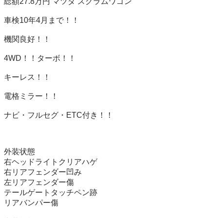
総額27.8万円 マツダ スクラムワゴン 

車検10年4月まで！！

機関良好！！

4WD！！ターボ！！

キーレス！！

電格ミラー！！

ナビ・フルセグ・ETC付き！！

外装状態

右ヘッドライトクリアハゲ

右リアフェンダー凹み

左リアフェンダー傷

テールゲートタッチペン跡

リアバンパー傷
