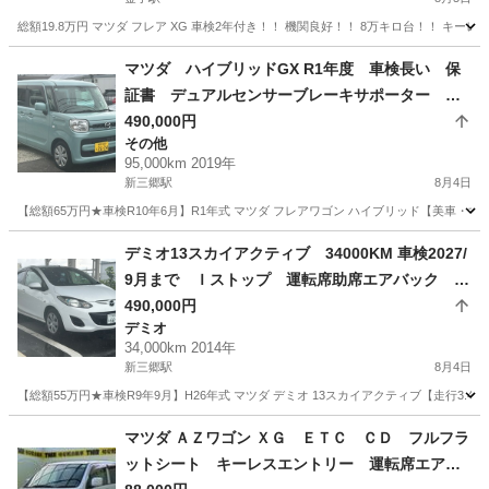
総額19.8万円 マツダ フレア XG 車検2年付き！！ 機関良好！！ 8万キロ台！！ キー
埼玉
入間市
金子駅
その他
車両
マツダ ハイブリッドGX R1年度 車検長い 保
証書 デュアルセンサーブレーキサポーター 横
滑り防止装置 トラクション コントロールシス
490,000円
その他
テム
95,000km 2019年
新三郷駅
8月4日
【総額65万円★車検R10年6月】R1年式 マツダ フレアワゴン ハイブリッド【美車・
埼玉
三郷市
新三郷駅
その他
デミオ13スカイアクティブ 34000KM 車検2027/
9月まで Ｉストップ 運転席助席エアバック 禁
煙車 ＰＳ エアコン ＰＷ ＡＢＳ
490,000円
デミオ
34,000km 2014年
新三郷駅
8月4日
【総額55万円★車検R9年9月】H26年式 マツダ デミオ 13スカイアクティブ【走行3.4
埼玉
三郷市
新三郷駅
デミオ
マツダ ＡＺワゴン ＸＧ ＥＴＣ ＣＤ フルフラ
ットシート キーレスエントリー 運転席エアバ