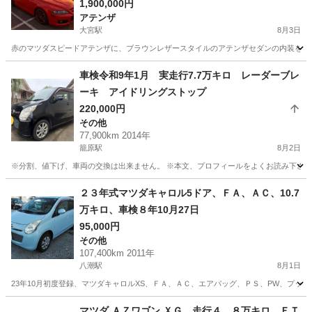
1,900,000円
アテンザ
大宮駅
8月3日
赤のマツダスピードアテンザに、ブラウンレザースタイルのアテンザセダンの内装をまるっと
埼玉
さいたま市
大宮駅
アテンザ
マツダスピード
車検令和9年1月 実走行7.7万キロ レーダーブレ
ーキ アイドリングストップ
220,000円
その他
77,900km 2014年
籠原駅
8月2日
※分割、値下げ、車両の交換は出来ません。 ※本文、プロフィールをよくお読み下さい。 ※
埼玉
熊谷市
籠原駅
その他
預かり金
２３年式マツダキャロル5ドア、ＦＡ、ＡＣ、10.7
万キロ、車検８年10月27日
95,000円
その他
107,400km 2011年
八潮駅
8月1日
23年10月初度登録、マツダキャロルXS、ＦＡ、ＡＣ、エアバッグ、ＰＳ、PW、プッシュ
埼玉
八潮市
八潮駅
その他
マツダ ＡＺワゴン ＸＧ 走行４．８万キロ ＥＴ