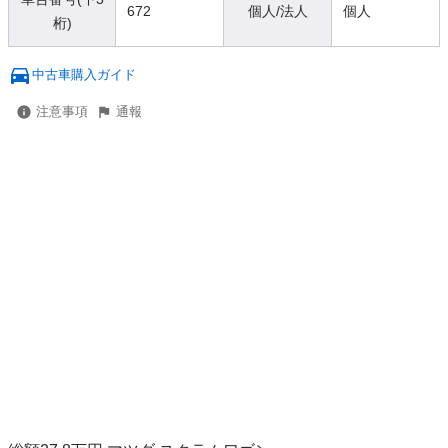
672
個人/法人
個人
桁)
中古車購入ガイド
注意事項
通報