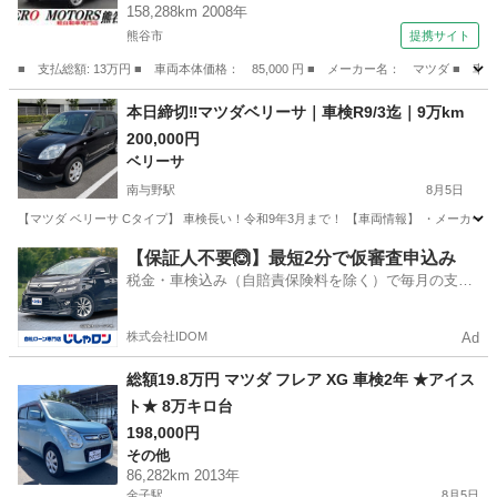
158,288km 2008年
レベライザー （検9.2）
熊谷市
提携サイト
■ 支払総額: 13万円 ■ 車両本体価格： 85,000 円 ■ メーカー名： マツダ
埼玉
熊谷市
AZ-ワゴン
本日締切‼️マツダベリーサ｜車検R9/3迄｜9万km
200,000円
ベリーサ
南与野駅
8月5日
【マツダ ベリーサ Cタイプ】 車検長い！令和9年3月まで！ 【車両情報】 ・メーカー：マ
埼玉
さいたま市
南与野駅
ベリーサ
【保証人不要🙆】最短2分で仮審査申込み
税金・車検込み（自賠責保険料を除く）で毎月の支払
額は一定の自社ローン🚗
株式会社IDOM
Ad
総額19.8万円 マツダ フレア XG 車検2年 ★アイス
ト★ 8万キロ台
198,000円
その他
86,282km 2013年
金子駅
8月5日