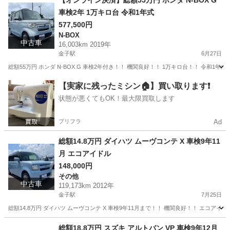
【オンライン決済】総額55万円 ホンダ N-BOX G
車検2年 1万キロ台 令和1年式
577,500円
N-BOX
中古車
16,003km 2019年
金子駅
6月27日
総額55万円 ホンダ N-BOX G 車検2年付き！！ 機関良好！！ 1万キロ台！！ 令和1
埼玉
入間市
金子駅
N-BOX
【実家に残ったミシン🏠】買い取ります❗️
状態が悪くてもOK！最大限買取します
プリフラ
Ad
総額14.8万円 ダイハツ ムーヴコンテ X 車検9年11
月 エコアイドル
148,000円
その他
中古車
119,173km 2012年
金子駅
7月25日
総額14.8万円 ダイハツ ムーヴコンテ X 車検9年11月まで！！ 機関良好！！ エコアイ
埼玉
入間市
金子駅
その他
車両
総額18.8万円 スズキ アルトバン VP 車検9年12月