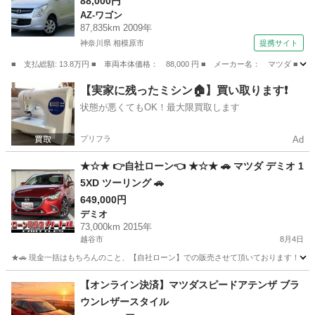
ック 助手席エアバック 盗難防止装置 パワー
88,000円
AZ-ワゴン
ステアリング パワ－ウィンドウ ベンチシー
87,835km 2009年
ト エアコンクーラー （検10.8）
神奈川県 相模原市
提携サイト
■ 支払総額: 13.8万円 ■ 車両本体価格： 88,000 円 ■ メーカー名： マ
神奈川
相模原市
AZ-ワゴン
【実家に残ったミシン🏠】買い取ります❗️
状態が悪くてもOK！最大限買取します
プリフラ
Ad
★☆★ 👉自社ローン👈 ★☆★ 🚗 マツダ デミオ 1
5XD ツーリング 🚗
649,000円
デミオ
73,000km 2015年
越谷市
8月4日
★🚗 現金一括はもちろんのこと、【自社ローン】での販売させて頂いております！ 🚗★ " 買
埼玉
越谷市
デミオ
カートルズ
【オンライン決済】マツダスピードアテンザ ブラ
ウンレザースタイル