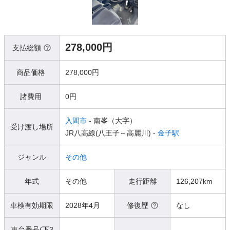
278,000円
支払総額
商品価格
278,000円
諸費用
0円
入間市
- 南峯（大字）
受け渡し場所
JR八高線(八王子～高麗川) -
金子駅
ジャンル
その他
年式
その他
走行距離
126,207km
車検有効期限
2028年4月
修復歴
なし
車台番号(下3