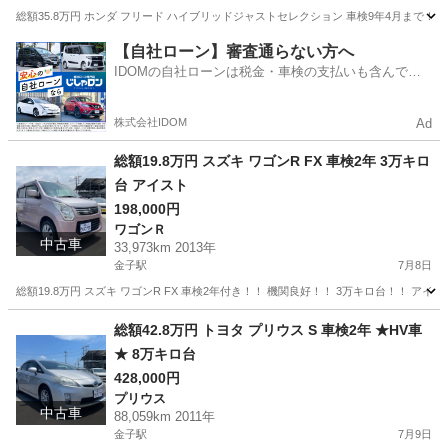
総額35.8万円 ホンダ フリード ハイブリッドジャストセレクション 車検9年4月まで！！
埼玉
入間市
金子駅
フリード
車両
【自社ローン】審査通らない方へ
IDOMの自社ローンは税金・車検の支払いも含んでい
るので毎月の支払額は一定
株式会社IDOM
Ad
総額19.8万円 スズキ ワゴンR FX 車検2年 3万キロ
台 アイスト
198,000円
ワゴンＲ
中古車
33,973km 2013年
金子駅
7月8日
総額19.8万円 スズキ ワゴンR FX 車検2年付き！！ 機関良好！！ 3万キロ台！！ アイ
埼玉
入間市
金子駅
ワゴンＲ
ワゴンR
総額42.8万円 トヨタ プリウス S 車検2年 ★HV車
★ 8万キロ台
428,000円
プリウス
中古車
88,059km 2011年
金子駅
7月9日