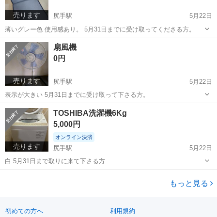
売ります
尻手駅
5月22日
薄いグレー色 使用感あり。 5月31日までに受け取ってくださる方。
神奈川
横浜市
尻手駅
椅子
扇風機
0円
売ります
尻手駅
5月22日
表示が大きい 5月31日までに受け取って下さる方。
神奈川
横浜市
尻手駅
季節、空調家電
TOSHIBA洗濯機6Kg
5,000円
オンライン決済
売ります
尻手駅
5月22日
白 5月31日まで取りに来て下さる方
神奈川
横浜市
尻手駅
季節、空調家電
もっと見る
初めての方へ
利用規約