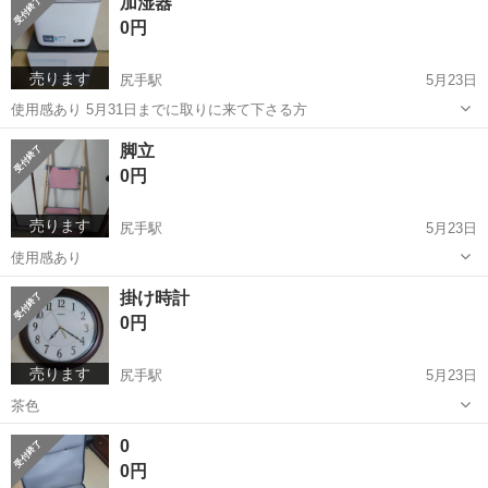
加湿器
0円
売ります
尻手駅
5月23日
使用感あり 5月31日までに取りに来て下さる方
神奈川
横浜市
尻手駅
その他
脚立
0円
売ります
尻手駅
5月23日
使用感あり
神奈川
横浜市
尻手駅
家電
脚立
掛け時計
0円
売ります
尻手駅
5月23日
茶色
神奈川
横浜市
尻手駅
その他
茶色
0
0円