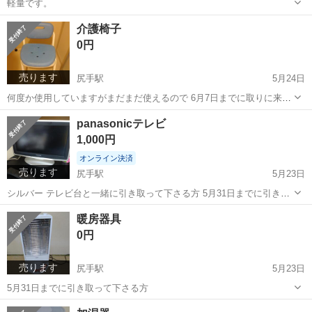
軽量です。
神奈川
横浜市
尻手駅
その他
日取り
介護椅子
0円
売ります
尻手駅
5月24日
何度か使用していますがまだまだ使えるので 6月7日までに取りに来て
頂ける方いたらお譲りします。
神奈川
横浜市
尻手駅
その他
譲り
panasonicテレビ
1,000円
オンライン決済
売ります
尻手駅
5月23日
シルバー テレビ台と一緒に引き取って下さる方 5月31日までに引き取
り可能な方
神奈川
横浜市
尻手駅
テレビ
panasonic
暖房器具
0円
売ります
尻手駅
5月23日
5月31日までに引き取って下さる方
神奈川
横浜市
尻手駅
その他