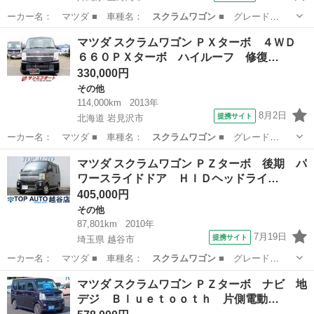
ーカー名： マツダ ■ 車種名：
スクラムワゴン
■ グレード
名： ＰＺターボ 左…
沖縄
宜野湾市
その他
マツダ スクラムワゴン ＰＸターボ ４ＷＤ
６６０ＰＸターボ ハイルーフ 修復…
330,000円
その他
114,000km
2013年
8月2日
提携サイト
北海道 岩見沢市
ーカー名： マツダ ■ 車種名：
スクラムワゴン
■ グレード
名： ＰＸターボ ４…
北海道
岩見沢市
その他
マツダ スクラムワゴン ＰＺターボ 後期 パ
ワースライドドア ＨＩＤヘッドライ…
405,000円
その他
87,801km
2010年
7月19日
提携サイト
埼玉県 越谷市
ーカー名： マツダ ■ 車種名：
スクラムワゴン
■ グレード
名： ＰＺターボ 後…
埼玉
越谷市
その他
マツダ スクラムワゴン ＰＺターボ ナビ 地
デジ Ｂｌｕｅｔｏｏｔｈ 片側電動…