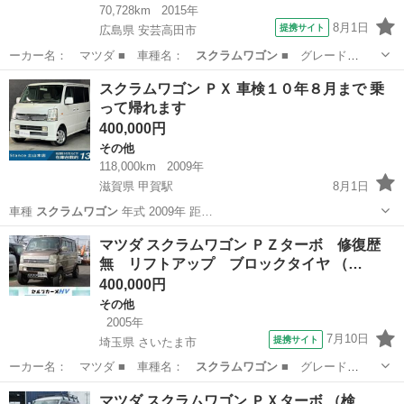
70,728km
2015年
8月1日
提携サイト
広島県 安芸高田市
ーカー名： マツダ ■ 車種名：
スクラムワゴン
■ グレード
名： ＰＸターボ ４…
広島
安芸高田市
その他
スクラムワゴン ＰＸ 車検１０年８月まで 乗
って帰れます
400,000円
その他
118,000km
2009年
滋賀県 甲賀駅
8月1日
車種
スクラムワゴン
年式 2009年 距…
滋賀
甲賀市
甲賀駅
その他
スクラムワゴン
マツダ スクラムワゴン ＰＺターボ 修復歴
無 リフトアップ ブロックタイヤ （…
400,000円
その他
2005年
7月10日
提携サイト
埼玉県 さいたま市
ーカー名： マツダ ■ 車種名：
スクラムワゴン
■ グレード
名： ＰＺターボ 修…
埼玉
さいたま市
その他
マツダ スクラムワゴン ＰＸターボ （検