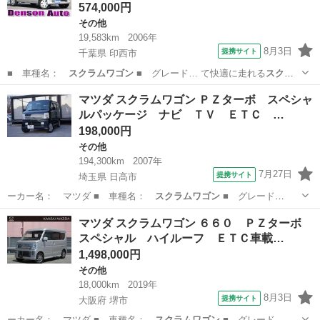
574,000円
その他
19,583km
2006年
8月3日
提携サイト
千葉県 印西市
■ 車種名：
スクラムワゴン
■ グレード… て快適に走れる
スクラ
ムワゴン
です ■ 修復…
千葉
印西市
その他
マツダ スクラムワゴン ＰＺターボ スペシャ
ルパッケージ ナビ ＴＶ ＥＴＣ …
198,000円
その他
194,300km
2007年
7月27日
提携サイト
埼玉県 日高市
ーカー名： マツダ ■ 車種名：
スクラムワゴン
■ グレード
名： ＰＺターボ ス…
埼玉
日高市
その他
マツダ スクラムワゴン ６６０ ＰＺターボ
スペシャル ハイルーフ ＥＴＣ車載…
1,498,000円
その他
18,000km
2019年
8月3日
提携サイト
大阪府 堺市
ーカー名： マツダ ■ 車種名：
スクラムワゴン
■ グレード