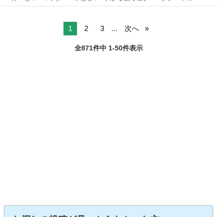
名： ＰＺターボ ス…
岡山
倉敷市
その他
1
2
3
...
次へ
全871件中 1-50件表示