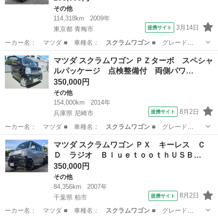
その他
114,318km
2009年
3月14日
提携サイト
東京都 青梅市
ーカー名： マツダ ■ 車種名：
スクラムワゴン
■ グレード
名： ＰＸ 両側スラ…
東京
青梅市
その他
マツダ スクラムワゴン ＰＺターボ スペシャ
ルパッケージ 点検整備付 両側パワ…
350,000円
その他
154,000km
2014年
8月2日
提携サイト
兵庫県 尼崎市
ーカー名： マツダ ■ 車種名：
スクラムワゴン
■ グレード
名： ＰＺターボ ス…
兵庫
尼崎市
その他
マツダ スクラムワゴン ＰＸ キーレス Ｃ
Ｄ ラジオ ＢｌｕｅｔｏｏｔｈＵＳＢ…
350,000円
その他
84,356km
2007年
8月2日
提携サイト
千葉県 柏市
ーカー名： マツダ ■ 車種名：
スクラムワゴン
■ グレード