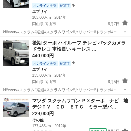
オンライン決済
配送可
エブリイ
103,000km
2014年
岡山県 岡山市
8月7日
ki#every#スクラム#送迎#
スクラムワゴン
#クリッパー#トランポ#エブ
リイワ…
岡山
岡山市
エブリイ
カスタム
後期 ターボ ハイルーフ テレビ バックカメラ
ドラレコ 車検長い キーレス …
440,000円
オンライン決済
配送可
エブリイ
135,000km
2014年
岡山県 岡山市
8月5日
ki#every#スクラム#送迎#
スクラムワゴン
#クリッパー#トランポ#エブ
リイワ…
岡山
岡山市
エブリイ
ターボ
マツダ スクラムワゴン ＰＸターボ ナビ 地
デジＴＶ ＣＤ ＥＴＣ ミラー型バ…
229,000円
その他
177,435km
2012年