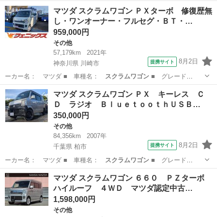
名： ＰＸ キーレス…
千葉
柏市
その他
マツダ スクラムワゴン ＰＸターボ 修復歴無
し・ワンオーナー・フルセグ・ＢＴ・…
959,000円
その他
57,179km
2021年
8月2日
提携サイト
神奈川県 川崎市
ーカー名： マツダ ■ 車種名：
スクラムワゴン
■ グレード
名： ＰＸターボ 修…
神奈川
川崎市
その他
マツダ スクラムワゴン ＰＸ キーレス Ｃ
Ｄ ラジオ ＢｌｕｅｔｏｏｔｈＵＳＢ…
350,000円
その他
84,356km
2007年
8月2日
提携サイト
千葉県 柏市
ーカー名： マツダ ■ 車種名：
スクラムワゴン
■ グレード
名： ＰＸ キーレス…
千葉
柏市
その他
マツダ スクラムワゴン ６６０ ＰＺターボ
ハイルーフ ４ＷＤ マツダ認定中古…
1,598,000円
その他