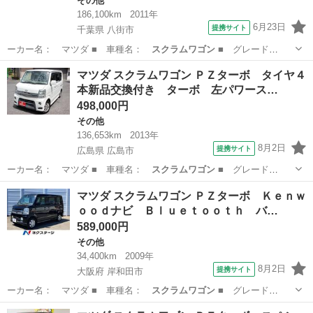
その他
186,100km
2011年
6月23日
提携サイト
千葉県 八街市
ーカー名： マツダ ■ 車種名：
スクラムワゴン
■ グレード
名： ＰＺターボ Ｐ…
千葉
八街市
その他
マツダ スクラムワゴン ＰＺターボ タイヤ４
本新品交換付き ターボ 左パワース…
498,000円
その他
136,653km
2013年
8月2日
提携サイト
広島県 広島市
ーカー名： マツダ ■ 車種名：
スクラムワゴン
■ グレード
名： ＰＺターボ タ…
広島
広島市
その他
マツダ スクラムワゴン ＰＺターボ Ｋｅｎｗ
ｏｏｄナビ Ｂｌｕｅｔｏｏｔｈ バ…
589,000円
その他
34,400km
2009年
8月2日
提携サイト
大阪府 岸和田市
ーカー名： マツダ ■ 車種名：
スクラムワゴン
■ グレード
名： ＰＺターボ Ｋ…
大阪
岸和田市
その他