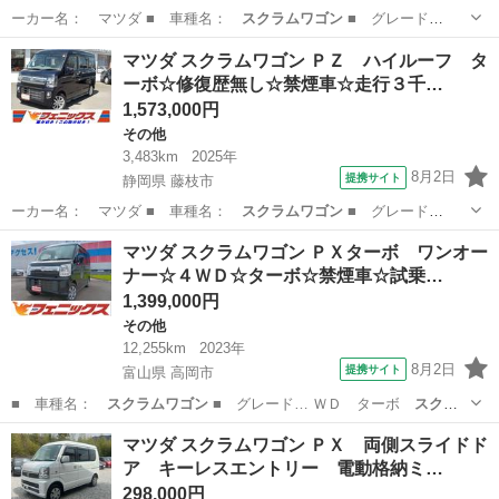
ーカー名： マツダ ■ 車種名：
スクラムワゴン
■ グレード
名： ＰＺターボ ■…
沖縄
宜野湾市
その他
マツダ スクラムワゴン ＰＺ ハイルーフ タ
ーボ☆修復歴無し☆禁煙車☆走行３千…
1,573,000円
その他
3,483km
2025年
8月2日
提携サイト
静岡県 藤枝市
ーカー名： マツダ ■ 車種名：
スクラムワゴン
■ グレード
名： ＰＺ ハイルー…
静岡
藤枝市
その他
マツダ スクラムワゴン ＰＸターボ ワンオー
ナー☆４ＷＤ☆ターボ☆禁煙車☆試乗…
1,399,000円
その他
12,255km
2023年
8月2日
提携サイト
富山県 高岡市
■ 車種名：
スクラムワゴン
■ グレード… ＷＤ ターボ
スクラ
ムワゴン
禁煙車 ■ …
富山
高岡市
その他
マツダ スクラムワゴン ＰＸ 両側スライドド
ア キーレスエントリー 電動格納ミ…
298,000円