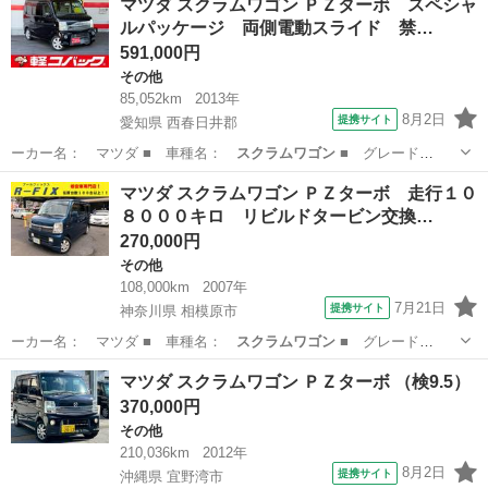
マツダ スクラムワゴン ＰＺターボ スペシャ
ルパッケージ 両側電動スライド 禁…
591,000円
その他
85,052km
2013年
8月2日
提携サイト
愛知県 西春日井郡
ーカー名： マツダ ■ 車種名：
スクラムワゴン
■ グレード
名： ＰＺターボ ス…
愛知
西春日井郡
その他
マツダ スクラムワゴン ＰＺターボ 走行１０
８０００キロ リビルドタービン交換…
270,000円
その他
108,000km
2007年
7月21日
提携サイト
神奈川県 相模原市
ーカー名： マツダ ■ 車種名：
スクラムワゴン
■ グレード
名： ＰＺターボ 走…
神奈川
相模原市
その他
マツダ スクラムワゴン ＰＺターボ （検9.5）
370,000円
その他
210,036km
2012年
8月2日
提携サイト
沖縄県 宜野湾市