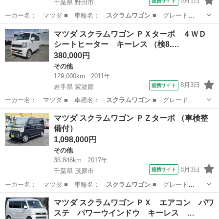
8月1日
提携サイト
千葉県 野田市
ーカー名： マツダ ■ 車種名：
スクラムワゴン
■ グレード
名： ＰＸターボ ナ…
千葉
野田市
その他
マツダ スクラムワゴン ＰＸターボ ４ＷＤ
シートヒーター キーレス （検8.…
380,000円
その他
129,000km
2011年
8月3日
提携サイト
岩手県 紫波郡
ーカー名： マツダ ■ 車種名：
スクラムワゴン
■ グレード
名： ＰＸターボ ４…
岩手
紫波郡
その他
マツダ スクラムワゴン ＰＺターボ （車検整
備付）
1,098,000円
その他
36,846km
2017年
8月3日
提携サイト
千葉県 茂原市
ーカー名： マツダ ■ 車種名：
スクラムワゴン
■ グレード
名： ＰＺターボ ■…
千葉
茂原市
その他
マツダ スクラムワゴン ＰＸ エアコン パワ
ステ パワーウインドウ キーレス …