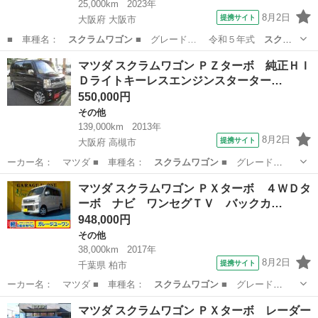
25,000km
2023年
8月2日
提携サイト
大阪府 大阪市
■ 車種名：
スクラムワゴン
■ グレード… 令和５年式
スクラ
ムワゴン
ＰＺターボ …
大阪
大阪市
その他
マツダ スクラムワゴン ＰＺターボ 純正ＨＩ
Ｄライトキーレスエンジンスターター…
550,000円
その他
139,000km
2013年
8月2日
提携サイト
大阪府 高槻市
ーカー名： マツダ ■ 車種名：
スクラムワゴン
■ グレード
名： ＰＺターボ 純…
大阪
高槻市
その他
マツダ スクラムワゴン ＰＸターボ ４ＷＤタ
ーボ ナビ ワンセグＴＶ バックカ…
948,000円
その他
38,000km
2017年
8月2日
提携サイト
千葉県 柏市
ーカー名： マツダ ■ 車種名：
スクラムワゴン
■ グレード
名： ＰＸターボ ４…
千葉
柏市
その他
マツダ スクラムワゴン ＰＸターボ レーダー