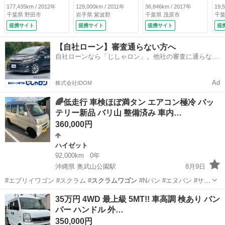
ー型バックカメラ
（検8.11）
レ
177,435km / 2012年
129,000km / 2011年
36,846km / 2017年
19,
イージークローザー
年
千葉県 野田市
岩手県 紫波郡
千葉県 茂原市
千葉
ドア キーレス タ
認
提携サイト
提携サイト
提携サイト
提
イミングチェーン
き
リアスモークフィル
9.
【自社ローン】審査通らない方へ
ム施工済み シート
自社ローンなら「じしゃロン」。他社の審査に通らなか
ヒーター 電格ドア
った方も
ミラー レベライザ
ー ドアバイザー
Ad
株式会社IDOM
（検8.8）
🌈低走行 車検ほぼ満タン エアコン極冷 バッ
テリー新品 バリ山 整備済み 車内…
360,000円
ハイゼット
92,000km
0年
沖縄県 奥武山公園駅
8月9日
#エブリイワゴン #スクラム #
スクラムワゴン
#Nバン #エヌバン #サン
バー…
沖縄
豊見城市
奥武山公園駅
ハイゼット
35万円 4WD 最上級 5MT!! 車高調 検あり バン
パー ハンドル 外…
350,000円