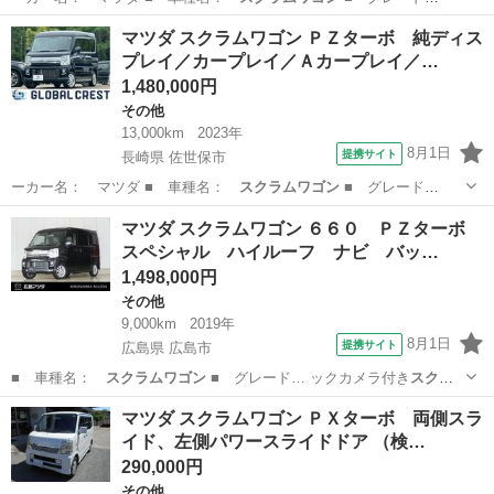
名： ＰＺターボ 両…
神奈川
高座郡
その他
マツダ スクラムワゴン ＰＺターボ 純ディス
プレイ／カープレイ／Ａカープレイ／…
1,480,000円
その他
13,000km
2023年
8月1日
提携サイト
長崎県 佐世保市
ーカー名： マツダ ■ 車種名：
スクラムワゴン
■ グレード
名： ＰＺターボ 純…
長崎
佐世保市
その他
マツダ スクラムワゴン ６６０ ＰＺターボ
スペシャル ハイルーフ ナビ バッ…
1,498,000円
その他
9,000km
2019年
8月1日
提携サイト
広島県 広島市
■ 車種名：
スクラムワゴン
■ グレード… ックカメラ付き
スクラ
ムワゴン
が入荷しました…
広島
広島市
その他
マツダ スクラムワゴン ＰＸターボ 両側スラ
イド、左側パワースライドドア （検…
290,000円
その他