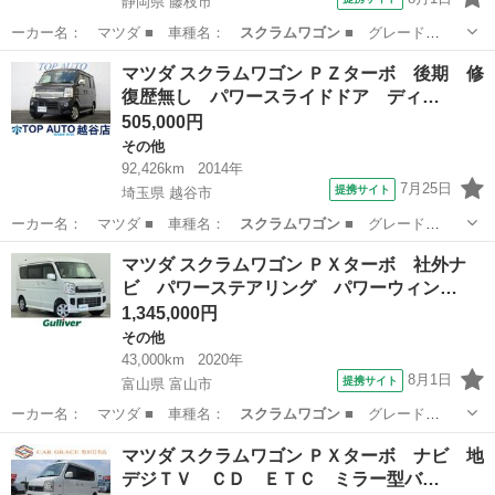
静岡県 藤枝市
ーカー名： マツダ ■ 車種名：
スクラムワゴン
■ グレード
名： ＰＺターボスペ…
静岡
藤枝市
その他
マツダ スクラムワゴン ＰＺターボ 後期 修
復歴無し パワースライドドア ディ…
505,000円
その他
92,426km
2014年
7月25日
提携サイト
埼玉県 越谷市
ーカー名： マツダ ■ 車種名：
スクラムワゴン
■ グレード
名： ＰＺターボ 後…
埼玉
越谷市
その他
マツダ スクラムワゴン ＰＸターボ 社外ナ
ビ パワーステアリング パワーウィン…
1,345,000円
その他
43,000km
2020年
8月1日
提携サイト
富山県 富山市
ーカー名： マツダ ■ 車種名：
スクラムワゴン
■ グレード
名： ＰＸターボ 社…
富山
富山市
その他
マツダ スクラムワゴン ＰＸターボ ナビ 地
デジＴＶ ＣＤ ＥＴＣ ミラー型バ…