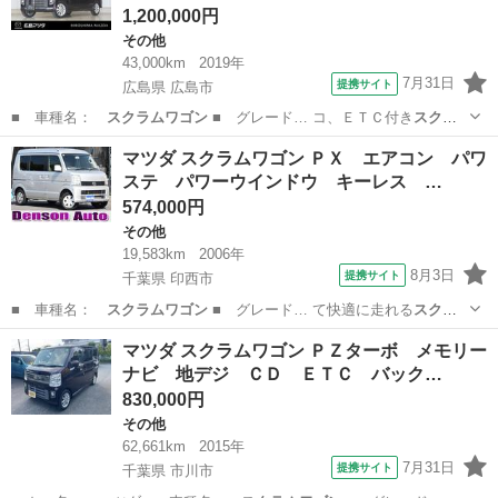
1,200,000円
その他
43,000km
2019年
7月31日
提携サイト
広島県 広島市
■ 車種名：
スクラムワゴン
■ グレード… コ、ＥＴＣ付き
スクラ
ムワゴン
が入荷しました…
広島
広島市
その他
マツダ スクラムワゴン ＰＸ エアコン パワ
ステ パワーウインドウ キーレス …
574,000円
その他
19,583km
2006年
8月3日
提携サイト
千葉県 印西市
■ 車種名：
スクラムワゴン
■ グレード… て快適に走れる
スクラ
ムワゴン
です ■ 修復…
千葉
印西市
その他
マツダ スクラムワゴン ＰＺターボ メモリー
ナビ 地デジ ＣＤ ＥＴＣ バック…
830,000円
その他
62,661km
2015年
7月31日
提携サイト
千葉県 市川市