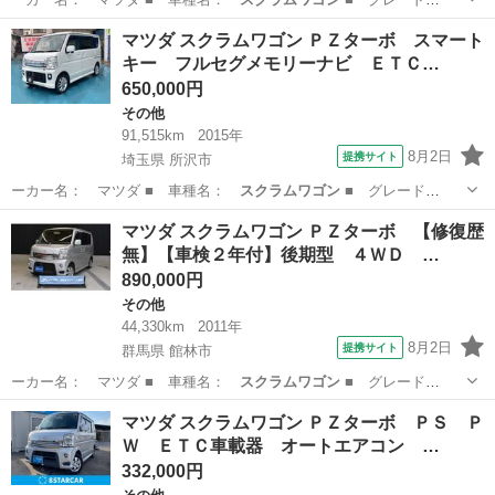
名： ６６０ ＰＺタ…
大阪
堺市
その他
マツダ スクラムワゴン ＰＺターボ スマート
キー フルセグメモリーナビ ＥＴＣ…
650,000円
その他
91,515km
2015年
8月2日
提携サイト
埼玉県 所沢市
ーカー名： マツダ ■ 車種名：
スクラムワゴン
■ グレード
名： ＰＺターボ ス…
埼玉
所沢市
その他
マツダ スクラムワゴン ＰＺターボ 【修復歴
無】【車検２年付】後期型 ４ＷＤ …
890,000円
その他
44,330km
2011年
8月2日
提携サイト
群馬県 館林市
ーカー名： マツダ ■ 車種名：
スクラムワゴン
■ グレード
名： ＰＺターボ 【…
群馬
館林市
その他
マツダ スクラムワゴン ＰＺターボ ＰＳ Ｐ
Ｗ ＥＴＣ車載器 オートエアコン …
332,000円