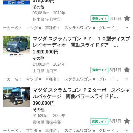
578,000円
その他
96,081km
2012年
8月2日
提携サイト
栃木県 宇都宮市
ーカー名： マツダ ■ 車種名：
スクラムワゴン
■ グレード
名： ＰＺターボ ナ…
栃木
宇都宮市
その他
マツダ スクラムワゴン ＰＺ １０型ディスプ
レイオーディオ 電動スライドドア …
1,620,000円
その他
14,882km
2024年
8月1日
提携サイト
山口県 山口市
ーカー名： マツダ ■ 車種名：
スクラムワゴン
■ グレード
名： ＰＺ １０型デ…
山口
山口市
その他
マツダ スクラムワゴン ＰＺターボ スペシャ
ルパッケージ 両側パワースライドド…
390,000円
その他
91,520km
2009年
8月1日
提携サイト
長崎県 西彼杵郡
ーカー名： マツダ ■ 車種名：
スクラムワゴン
■ グレード