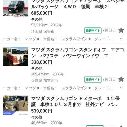
マツダ スクラムワゴン ＰＺターボ スペシャ
ルパッケージ ４ＷＤ 後期 車検２…
605,000円
その他
53,519km
2012年
7月31日
提携サイト
埼玉県 深谷市
ーカー名： マツダ ■ 車種名：
スクラムワゴン
■ グレード
名： ＰＺターボ ス…
埼玉
深谷市
その他
マツダ スクラムワゴン スタンドオフ エアコ
ン パワステ パワーウインドウ エ…
338,000円
その他
105,479km
2005年
7月31日
提携サイト
兵庫県 加古川市
ーカー名： マツダ ■ 車種名：
スクラムワゴン
■ グレード
名： スタンドオフ …
兵庫
加古川市
その他
マツダ スクラムワゴン ＰＺターボ １年保
証 車検１０年３月まで 社外ナビ パ…
539,000円
その他
40,669km
2009年