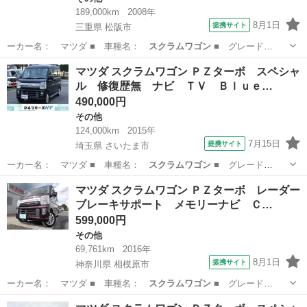
189,000km
2008年
8月1日
提携サイト
三重県 松阪市
ーカー名： マツダ ■ 車種名：
スクラムワゴン
■ グレード
名： ＰＸターボ 両…
三重
松阪市
その他
マツダ スクラムワゴン ＰＺターボ スペシャ
ル 修復歴無 ナビ ＴＶ Ｂｌｕｅ…
490,000円
その他
124,000km
2015年
7月15日
提携サイト
埼玉県 さいたま市
ーカー名： マツダ ■ 車種名：
スクラムワゴン
■ グレード
名： ＰＺターボ ス…
埼玉
さいたま市
その他
マツダ スクラムワゴン ＰＺターボ レーダー
ブレーキサポート メモリーナビ Ｃ…
599,000円
その他
69,761km
2016年
8月1日
提携サイト
神奈川県 相模原市
ーカー名： マツダ ■ 車種名：
スクラムワゴン
■ グレード
名： ＰＺターボ レ…
神奈川
相模原市
その他