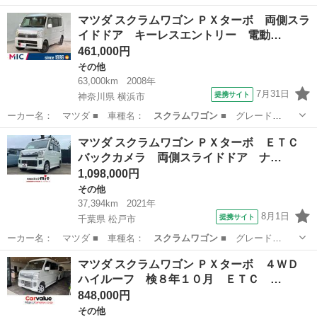
名： ＰＺターボ ス…
長崎
西彼杵郡
その他
マツダ スクラムワゴン ＰＸターボ 両側スラ
イドドア キーレスエントリー 電動…
461,000円
その他
63,000km
2008年
7月31日
提携サイト
神奈川県 横浜市
ーカー名： マツダ ■ 車種名：
スクラムワゴン
■ グレード
名： ＰＸターボ 両…
神奈川
横浜市
その他
マツダ スクラムワゴン ＰＸターボ ＥＴＣ
バックカメラ 両側スライドドア ナ…
1,098,000円
その他
37,394km
2021年
8月1日
提携サイト
千葉県 松戸市
ーカー名： マツダ ■ 車種名：
スクラムワゴン
■ グレード
名： ＰＸターボ Ｅ…
千葉
松戸市
その他
マツダ スクラムワゴン ＰＸターボ ４ＷＤ
ハイルーフ 検８年１０月 ＥＴＣ …
848,000円
その他