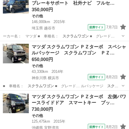
ブレーキサポート 社外ナビ フルセ…
350,000円
その他
146,000km
2015年
7月7日
提携サイト
埼玉県 越谷市
ーカー名： マツダ ■ 車種名：
スクラムワゴン
■ グレード
名： ＰＸターボ レ…
埼玉
越谷市
その他
マツダ スクラムワゴン ＰＺターボ スペシャ
ルパッケージ スクラムワゴン ＰＺ…
650,000円
その他
43,330km
2014年
8月2日
提携サイト
神奈川県 横浜市
■ 車種名：
スクラムワゴン
■ グレード… ルパッケージ
スクラ
ムワゴン
ＰＺターボス…
神奈川
横浜市
その他
マツダ スクラムワゴン ＰＺターボ 左側パワ
ースライドドア スマートキー プッ…
730,000円
その他
125,475km
2015年
8月2日
提携サイト
沖縄県 宜野湾市