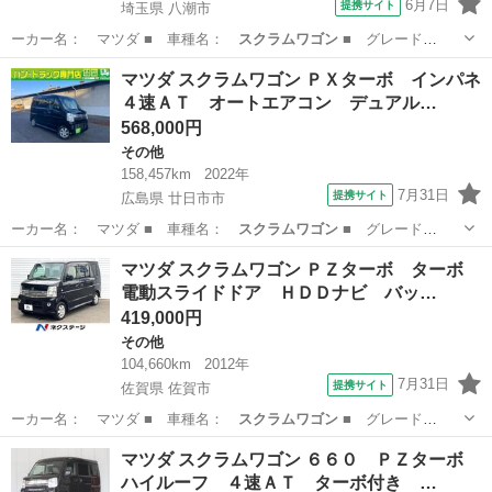
6月7日
提携サイト
埼玉県 八潮市
ーカー名： マツダ ■ 車種名：
スクラムワゴン
■ グレード
名： ＰＺターボ １…
埼玉
八潮市
その他
マツダ スクラムワゴン ＰＸターボ インパネ
４速ＡＴ オートエアコン デュアル…
568,000円
その他
158,457km
2022年
7月31日
提携サイト
広島県 廿日市市
ーカー名： マツダ ■ 車種名：
スクラムワゴン
■ グレード
名： ＰＸターボ イ…
広島
廿日市市
その他
マツダ スクラムワゴン ＰＺターボ ターボ
電動スライドドア ＨＤＤナビ バッ…
419,000円
その他
104,660km
2012年
7月31日
提携サイト
佐賀県 佐賀市
ーカー名： マツダ ■ 車種名：
スクラムワゴン
■ グレード
名： ＰＺターボ タ…
佐賀
佐賀市
その他
マツダ スクラムワゴン ６６０ ＰＺターボ
ハイルーフ ４速ＡＴ ターボ付き …