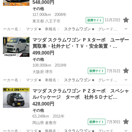
548,000円
その他
117,000km
2008年
11月23日
提携サイト
東京都 八王子市
ーカー名： マツダ ■ 車種名：
スクラムワゴン
■ グレード
名： ＰＺターボ 車…
東京
八王子市
その他
マツダ スクラムワゴン ＰＸターボ ユーザー
買取車・社外ナビ・ＴＶ・安全装置・…
499,000円
その他
108,000km
2019年
7月31日
提携サイト
大阪府 堺市
ーカー名： マツダ ■ 車種名：
スクラムワゴン
■ グレード
名： ＰＸターボ ユ…
大阪
堺市
その他
マツダ スクラムワゴン ＰＺターボ スペシャ
ルパッケージ ターボ 社外ＳＤナビ…
428,000円
その他
63,248km
2011年
7月30日
提携サイト
岡山県 倉敷市
ーカー名： マツダ ■ 車種名：
スクラムワゴン
■ グレード