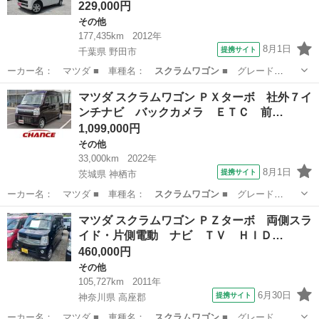
229,000円
その他
177,435km
2012年
8月1日
提携サイト
千葉県 野田市
ーカー名： マツダ ■ 車種名：
スクラムワゴン
■ グレード
名： ＰＸターボ ナ…
千葉
野田市
その他
マツダ スクラムワゴン ＰＸターボ 社外７イ
ンチナビ バックカメラ ＥＴＣ 前…
1,099,000円
その他
33,000km
2022年
8月1日
提携サイト
茨城県 神栖市
ーカー名： マツダ ■ 車種名：
スクラムワゴン
■ グレード
名： ＰＸターボ 社…
茨城
神栖市
その他
マツダ スクラムワゴン ＰＺターボ 両側スラ
イド・片側電動 ナビ ＴＶ ＨＩＤ…
460,000円
その他
105,727km
2011年
6月30日
提携サイト
神奈川県 高座郡
ーカー名： マツダ ■ 車種名：
スクラムワゴン
■ グレード