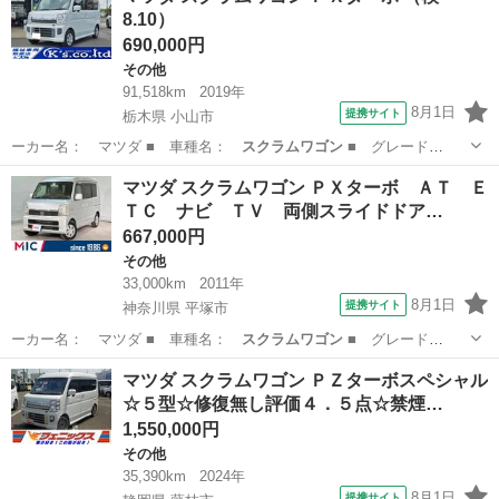
8.10）
690,000円
その他
91,518km
2019年
8月1日
提携サイト
栃木県 小山市
ーカー名： マツダ ■ 車種名：
スクラムワゴン
■ グレード
名： ＰＸターボ ■…
栃木
小山市
その他
マツダ スクラムワゴン ＰＸターボ ＡＴ Ｅ
ＴＣ ナビ ＴＶ 両側スライドドア…
667,000円
その他
33,000km
2011年
8月1日
提携サイト
神奈川県 平塚市
ーカー名： マツダ ■ 車種名：
スクラムワゴン
■ グレード
名： ＰＸターボ Ａ…
神奈川
平塚市
その他
マツダ スクラムワゴン ＰＺターボスペシャル
☆５型☆修復無し評価４．５点☆禁煙…
1,550,000円
その他
35,390km
2024年
8月1日
提携サイト