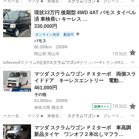
ーカー名： マツダ ■ 車種名：
スクラムワゴン
■ グレード
名： ＰＺターボ メ…
千葉
市川市
その他
現状33万円 後期型 4WD 4AT バモス タイベル
済 車検長い キーレス …
330,000円
オンライン決済
配送可
バモス
86,000km
2009年
岡山県 岡山市
7月31日
ki#every#スクラム#送迎#
スクラムワゴン
#クリッパー#トランポ#エブ
リイワ…
岡山
岡山市
バモス
後期
マツダ スクラムワゴン ＰＸターボ 両側スラ
イドドア キーレスエントリー 電動…
461,000円
その他
63,000km
2008年
7月31日
提携サイト
神奈川県 横浜市
ーカー名： マツダ ■ 車種名：
スクラムワゴン
■ グレード
名： ＰＸターボ 両…
神奈川
横浜市
その他
マツダ スクラムワゴン ＰＺターボ 車高調
新品タイヤ ワンオフ２本出しマフラ…