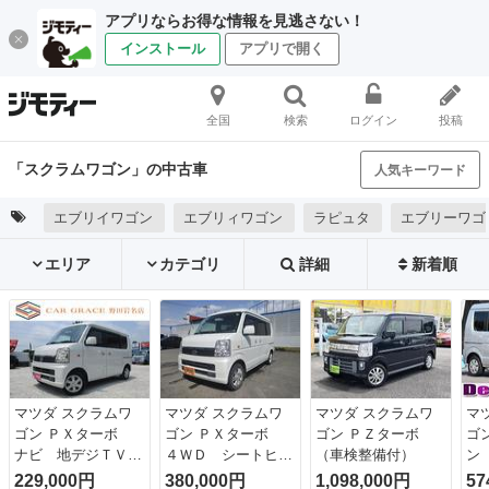
アプリならお得な情報を見逃さない！
インストール
アプリで開く
全国
検索
ログイン
投稿
「スクラムワゴン」の中古車
人気キーワード
エブリイワゴン
エブリィワゴン
ラピュタ
エブリーワゴ
エリア
カテゴリ
詳細
新着順
マツダ スクラムワ
マツダ スクラムワ
マツダ スクラムワ
マ
ゴン ＰＸターボ
ゴン ＰＸターボ
ゴン ＰＺターボ
ゴ
ナビ 地デジＴＶ
４ＷＤ シートヒー
（車検整備付）
ン
ＣＤ ＥＴＣ ミラ
ター キーレス
ー
229,000円
380,000円
1,098,000円
57