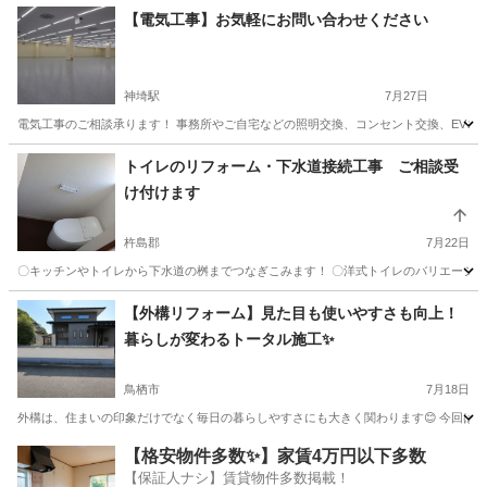
佐賀
佐賀市
水道工事
エコキュート
【電気工事】お気軽にお問い合わせください
神埼駅
7月27日
電気工事のご相談承ります！ 事務所やご自宅などの照明交換、コンセント交換、EV
佐賀
神埼市
神埼駅
電気工事
電気工事業
トイレのリフォーム・下水道接続工事 ご相談受
け付けます
杵島郡
7月22日
〇キッチンやトイレから下水道の桝までつなぎこみます！ 〇洋式トイレのバリエーション
佐賀
杵島郡
その他
佐賀
杵島郡
その他
【外構リフォーム】見た目も使いやすさも向上！
暮らしが変わるトータル施工✨
鳥栖市
7月18日
外構は、住まいの印象だけでなく毎日の暮らしやすさにも大きく関わります😊 今回は古
佐賀
鳥栖市
その他
【格安物件多数✨】家賃4万円以下多数
【保証人ナシ】賃貸物件多数掲載！