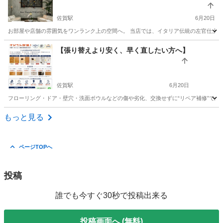
す！
佐賀駅
6月20日
お部屋や店舗の雰囲気をワンランク上の空間へ。 当店では、イタリア伝統の左官仕上げ材 「R
佐賀
佐賀市
佐賀駅
その他
無料
【張り替えより安く、早く直したい方へ】
佐賀駅
6月20日
フローリング・ドア・壁穴・洗面ボウルなどの傷や劣化、交換せずに“リペア補修”で綺麗
佐賀
佐賀市
佐賀駅
その他
無料
もっと見る
ページTOPへ
投稿
誰でも今すぐ30秒で投稿出来る
投稿画面へ (無料)