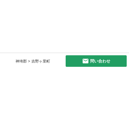
問い合わせ
神埼郡 > 吉野ヶ里町
初めての方へ
利用規約
プライバシーポリシー
プライバシー・ステートメント
健全化に資する運用方針
お問い合わせ
運営会社
サイトマップ
ご利用ガイド
フリーワードで探す