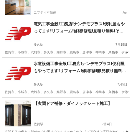
ニフティ不動産
Ad
電気工事全般❗工務店❗ナンデモプラス❗便利屋もや
ってます❗リフォーム❗修繕❗修理❗見積り無料❗その
他事業有り❗
多久駅
7月18日
佐賀市、小城市、武雄市、多久市、嬉野市、鹿島市、唐津市、神埼市、鳥栖市、伊万里市 
佐賀
多久市
多久駅
電気工事
エコキュート
水道設備工事全般❗工務店❗ナンデモプラス❗便利屋
もやってます❗リフォーム❗修繕❗修理❗見積り無料❗
その他事業有り❗
多久駅
7月5日
佐賀市、小城市、武雄市、多久市、嬉野市、鹿島市、唐津市、神埼市、鳥栖市、伊万里市 佐
佐賀
多久市
多久駅
水道工事
無料
【玄関ドア補修・ダイノックシート施工】
佐賀駅
7月4日
玄関ドアの傷み・剥がれでお困りではありませんか？ 「ドア交換は高額だから…」とお