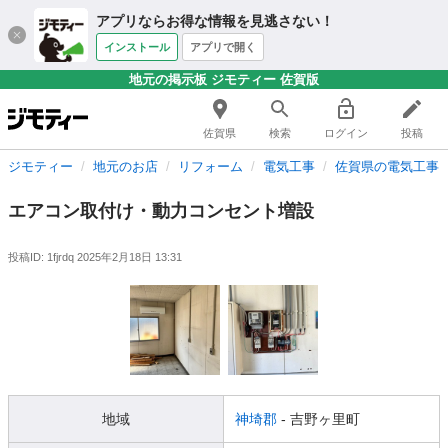
アプリならお得な情報を見逃さない！
インストール
アプリで開く
地元の掲示板 ジモティー 佐賀版
佐賀県
検索
ログイン
投稿
ジモティー
地元のお店
リフォーム
電気工事
佐賀県の電気工事
エアコン取付け・動力コンセント増設
投稿ID: 1fjrdq
2025年2月18日 13:31
地域
神埼郡
- 吉野ヶ里町