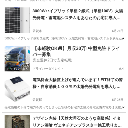
佐賀
佐賀市
佐賀駅
その他
ダイノックシート
3000Wハイブリッド単相２線式（単相100V）太陽
光発電・蓄電池システムをあなたのお宅に導入し3
000W(30A)のオフグリッドを実現して電気料金の
大幅削減そして停電しない我が家の構築を目指し
佐賀市
6月24日
ましょう！
3000Wハイブリッド単相２線式（単相100V）太陽光発電・蓄電池システムをあなたのお
佐賀
佐賀市
電気工事
【未経験OK🚚】月収30万↑中型免許ドライ
バー募集
完全週休2日で安定転職
ドライバーダイレクト
Ad
電気料金大幅値上げが進んでいます！FIT終了の皆
様・自家消費１００％の太陽光発電所を導入しま
しょう！
佐賀駅
6月23日
売電価格の下落で魅力を失ってしまった皆様のお宅の太陽光発電設備の電力は現在、電力
佐賀
佐賀市
佐賀駅
電気工事
福岡
福岡市
博多駅
デザイン内装【天然大理石のような高級感】イタ
リアン漆喰 ヴェネチアンプラスター施工承りま
電気工事
バッテリー