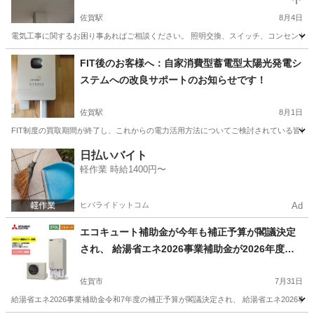
佐賀駅
8月4日
電気工事に関するお困り事あればご相談ください。 照明交換、スイッチ、コンセント交
佐賀
佐賀市
佐賀駅
電気工事
FIT後のお客様へ：自家消費型蓄電型太陽光発電シ
ステムへの改良サポートのお知らせです！
佐賀駅
8月1日
FIT制度の買取期間が終了し、これからの電力活用方法についてご検討されている皆様へ、 
佐賀
佐賀市
佐賀駅
電気工事
お客様
日払いバイト
軽作業 時給1400円〜
ヒバライドットコム
Ad
エコキュート補助金が今年も補正予算が閣議決定
され、 給湯省エネ2026事業補助金が2026年度も
継続されることが決定されました。補助金申請は
認定補助事業者の当店にお任せください！
佐賀市
7月31日
給湯省エネ2026事業補助金令和7年度の補正予算が閣議決定され、 給湯省エネ2026事業補助金が2026年