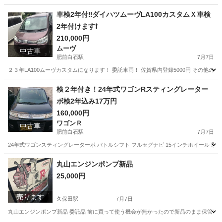
佐賀
杵島郡
久保田駅
季節、空調家電
ダイキン
車検2年付‼️ダイハツムーヴLA100カスタムＸ車検
2年付けます❗
210,000円
ムーヴ
中古車
肥前白石駅
7月7日
２３年LA100ムーヴカスタムになります！ 委託車両！ 佐賀県内登録5000円 その他
佐賀
杵島郡
肥前白石駅
ムーヴ
ダイハツムーヴ
検２年付き！24年式ワゴンRスティングレーター
ボ検2年込み17万円
160,000円
ワゴンＲ
中古車
肥前白石駅
7月7日
24年式ワゴンスティングレーターボ パトルシフト フルセグナビ 15インチホイール 黒色
佐賀
杵島郡
肥前白石駅
ワゴンＲ
スティングレーターボ
丸山エンジンポンプ新品
25,000円
売ります
久保田駅
7月7日
丸山エンジンポンプ新品 委託品 前に買って使う機会が無かったので新品のまま保管して