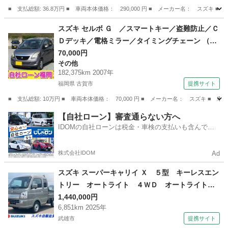
■ 支払総額: 36.8万円 ■ 車両本体価格： 290,000 円 ■ メーカー名： ス
佐賀
鳥栖市
その他
スズキ セルボ Ｇ ／スマートキー／盗難防止／Ｃ
Ｄデッキ／電格ミラー／タイミングチェーン （検
10.4）
70,000円
その他
182,375km 2007年
福岡県 古賀市
提携サイト
■ 支払総額: 10万円 ■ 車両本体価格： 70,000 円 ■ メーカー名： スズキ 
福岡
古賀市
その他
【自社ローン】審査通らない方へ
IDOMの自社ローンは税金・車検の支払いも含んでい
るので毎月の支払額は一定
株式会社IDOM
Ad
スズキ スーパーキャリイ Ｘ ５型 キーレスエン
トリー オートライト ４ＷＤ オートライト
ＬＥＤヘッドライト 禁煙車 衝突被害軽減シス
1,440,000円
6,851km 2025年
テム 横滑り防止機能 衝突安全ボディ キーレ
武雄市
提携サイト
スエントリー ４ＷＤ キーレスエントリー （検