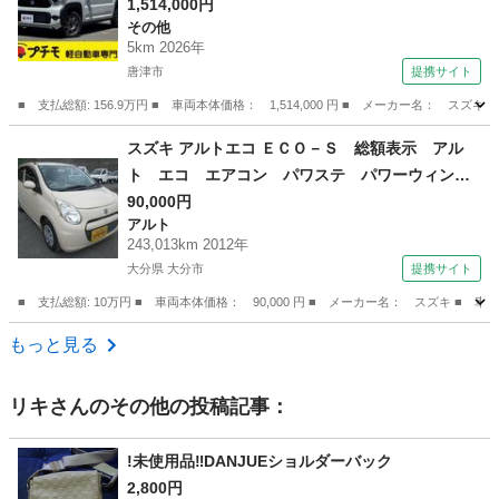
スト 衝突被害軽減システム オートライト Ｌ
1,514,000円
その他
ＥＤヘッドランプ スマートキー アイドリング
5km 2026年
ストップ 電動格納ミラー シートヒーター Ｃ
唐津市
提携サイト
ＶＴ （検11.5）
■ 支払総額: 156.9万円 ■ 車両本体価格： 1,514,000 円 ■ メーカー名
佐賀
唐津市
その他
スズキ アルトエコ ＥＣＯ－Ｓ 総額表示 アル
ト エコ エアコン パワステ パワーウィン
ド キーレスキー タイミングチェーン Ｉ－Ｓ
90,000円
アルト
ＴＯＰ （検9.2）
243,013km 2012年
大分県 大分市
提携サイト
■ 支払総額: 10万円 ■ 車両本体価格： 90,000 円 ■ メーカー名： スズキ
大分
大分市
アルト
もっと見る
リキ
さんのその他の投稿記事：
!未使用品‼️DANJUEショルダーバック
2,800円