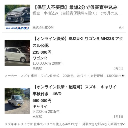
佐賀
三養基郡
キャリイ
【保証人不要🙆】最短2分で仮審査申込み
税金・車検込み（自賠責保険料を除く）で毎月の支払
額は一定の自社ローン🚗
株式会社IDOM
Ad
【オンライン決済】SUZUKI ワゴンR MH23S アク
スル公認
235,000円
ワゴンＲ
130,000km 2009年
高橋駅
8月5日
メーカー···スズキ 車種···ワゴンR 年式···2009 色···ホワイト 走行距離···130000
佐賀
武雄市
高橋駅
ワゴンＲ
ワゴンR
【オンライン決済・配送可】スズキ キャリイ
車検付き 4WD
590,000円
キャリイ
9,200km 2015年
永尾駅
8月3日
スズキキャリイです 仕事でバリバリ使える4WDです！ 外装大きな凹みなく綺麗です！ 