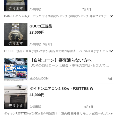
売ります
久保田駅
7月7日
DANJUEのショルダーバック サイズ縦約22センチ 横幅約22センチ 外装ファスナー
佐賀
杵島郡
久保田駅
バッグ
ショルダーバック
GUCCI正規品
27,000円
売ります
久保田駅
5月7日
GUCCI正規品？ 画像が悪いですが 美品 全て動作確認済！ ベゼル回ります！ カレンダ
佐賀
杵島郡
久保田駅
アクセサリー
GUCCI
【自社ローン】審査通らない方へ
IDOMの自社ローンは税金・車検の支払いも含んでい
るので毎月の支払額は一定
株式会社IDOM
Ad
ダイキンエアコン2.8Kw・F28TTES-W
41,000円
売ります
久保田駅
5月8日
ダイキンF28TTES-W 2.8Kw 動作確認済！！ 室内機 室外機 リモコン 配線一式 