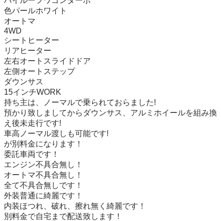
ハイルーフワゴンターボ

色パールホワイト

オートマ

4WD

シートヒーター

リアヒーター

左右オートスライドドア

左側オートステップ

ダウンサス

15インチWORK

持ち主は、ノーマルで乗られておらました!

預かり致しましてからダウンサス、アルミホイールを組み換
え後未走行です!

車高ノーマル渡しも可能です!

が別料金になります！

委託車両です！

エンジン不具合無し！

オートマ不具合無し！

全て不具合無しです！

外装普通に綺麗です！　

内装ほつれ、破れ、擦れ無く綺麗です！

別料金で自宅まで配送致します！
