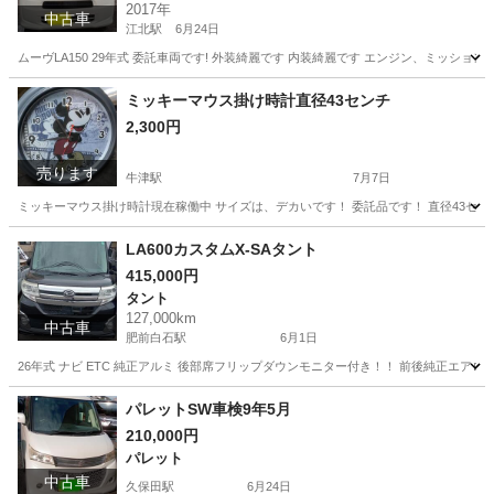
2017年
中古車
江北駅
6月24日
ムーヴLA150 29年式 委託車両です! 外装綺麗です 内装綺麗です エンジン、ミッ
佐賀
杵島郡
江北駅
ムーヴ
車両
ミッキーマウス掛け時計直径43センチ
2,300円
売ります
牛津駅
7月7日
ミッキーマウス掛け時計現在稼働中 サイズは、デカいです！ 委託品です！ 直径43セ
佐賀
小城市
牛津駅
時計
ミッキーマウス
LA600カスタムX-SAタント
415,000円
タント
127,000km
中古車
肥前白石駅
6月1日
26年式 ナビ ETC 純正アルミ 後部席フリップダウンモニター付き！！ 前後純正エア
佐賀
杵島郡
肥前白石駅
タント
車両
パレットSW車検9年5月
210,000円
パレット
中古車
久保田駅
6月24日