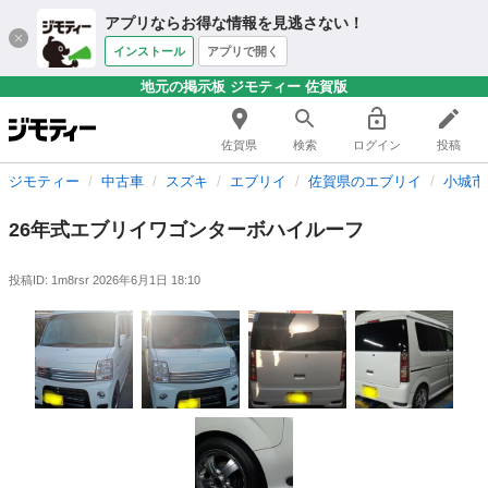
アプリならお得な情報を見逃さない！
インストール
アプリで開く
地元の掲示板 ジモティー 佐賀版
佐賀県
検索
ログイン
投稿
ジモティー
中古車
スズキ
エブリイ
佐賀県のエブリイ
小城市
26年式エブリイワゴンターボハイルーフ
投稿ID: 1m8rsr
2026年6月1日 18:10