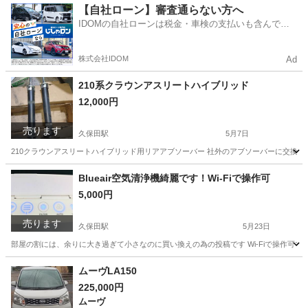
佐賀
佐賀市
久保田駅
その他
ポンプ
【自社ローン】審査通らない方へ
IDOMの自社ローンは税金・車検の支払いも含んでい
るので毎月の支払額は一定
株式会社IDOM
Ad
210系クラウンアスリートハイブリッド
12,000円
売ります
久保田駅
5月7日
210クラウンアスリートハイブリッド用リアアブソーバー 社外のアブソーバーに交換の為 
佐賀
杵島郡
久保田駅
パーツ
オイル
Blueair空気清浄機綺麗です！Wi-Fiで操作可
5,000円
売ります
久保田駅
5月23日
部屋の割には、余りに大き過ぎて小さなのに買い換えの為の投稿です Wi-Fiで操作可で
佐賀
佐賀市
久保田駅
季節、空調家電
Blueair
ムーヴLA150
225,000円
ムーヴ