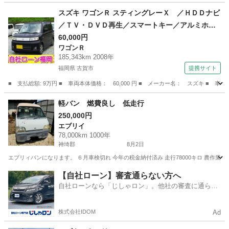
佐賀
武雄市
永尾駅
キャリイ
スズキ ワゴンＲ スティングレーＸ ／ＨＤＤナビ
／ＴＶ・ＤＶＤ再生／スマートキー／アルミホイ
ール／ＨＩＤライト／盗難防止／電格ミラー／タ
60,000円
ワゴンＲ
イミングチェーン （検9.6）
185,343km 2008年
福岡県 古賀市
提携サイト
■ 支払総額: 9万円 ■ 車両本体価格： 60,000 円 ■ メーカー名： スズキ 
福岡
古賀市
ワゴンＲ
軽バン 燃費良し 低走行
250,000円
エブリイ
78,000km 1000年
神埼郡
8月2日
エブリィバンになります。 ６月車検切れ 今年の税金納付済み 走行78000キロ 農作
佐賀
神埼郡
エブリイ
【自社ローン】審査通らない方へ
自社ローンなら「じしゃロン」。他社の審査に通らな
かった方も
株式会社IDOM
Ad