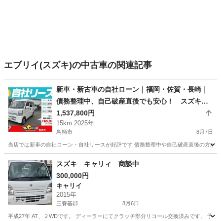
エブリイ(スズキ)の中古車の関連記事
新車・新古車の自社ローン｜福岡・佐賀・長崎｜
債務整理中、自己破産直後でも安心！ スズキ
エブリィ R07年式 黒ナンバー登録可
1,537,800円
15km 2025年
鳥栖市
8月7日
当店では新車の自社ローン・自社リースが好評です 債務整理中や自己破産直後の方が審査
佐賀
鳥栖市
スズキ
車両
スズキ キャリィ 商談中
300,000円
キャリイ
2015年
三養基郡
8月6日
平成27年 AT、２WDです。 ディーラーにてクラッチ部分リコール交換済みです。 予