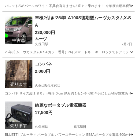
パレットSW パールホワイト 不具合有りません! 直ぐに乗れます！ 今年度自動車税込み リ
佐賀
佐賀市
久保田駅
パレット
車両
車検2付き!25年LA100S後期型ムーヴカスタムX-S
A
230,000円
ムーヴ
中古車
久保田駅
7月7日
25年式 ムーヴカスタムX-SA カラー番号(T26) スマートキー キーロックでドアミラー格
佐賀
杵島郡
久保田駅
ムーヴ
車両
コンパネ
2,000円
売ります
久保田駅
5月20日
コンパネ サイズ縦１８０cm 幅９０cm 厚み約１センチ 6枚 半分にした物が数枚あり
佐賀
佐賀市
久保田駅
その他
コンパネ
綺麗なポータブル電源機器
17,500円
売ります
久保田駅
6月20日
BLUETTI ブルーティ ポータブル パワーステーション EB3A ポータブル電源 600w