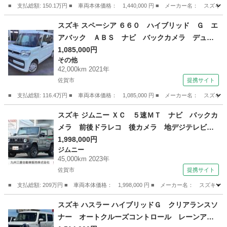
9.12）
■ 支払総額: 150.1万円 ■ 車両本体価格： 1,440,000 円 ■ メーカー名
佐賀
武雄市
スズキ
スズキ スペーシア ６６０ ハイブリッド Ｇ エ
アバック ＡＢＳ ナビ バックカメラ デュア
ルブレーキサポート 記録簿有 コーナーソナ
1,085,000円
その他
ー ＥＴＣ付き イモビライザ メモリーナビゲ
42,000km 2021年
ーション サイドエアバック Ｒカメラ ＶＳ
佐賀市
提携サイト
Ａ Ｓキー カーナビ （車検整備付）
■ 支払総額: 116.4万円 ■ 車両本体価格： 1,085,000 円 ■ メーカー名
佐賀
佐賀市
その他
スズキ ジムニー ＸＣ ５速ＭＴ ナビ バックカ
メラ 前後ドラレコ 後カメラ 地デジテレビ
ｉ－ｓｔｏｐ ＷエアＢ スマートキープッシュ
1,998,000円
ジムニー
スタート フリーキー ＰＷ パートタイム４Ｗ
45,000km 2023年
Ｄ 横滑り防止機能 オ－トエアコン ターボー
佐賀市
提携サイト
（車検整備付）
■ 支払総額: 209万円 ■ 車両本体価格： 1,998,000 円 ■ メーカー名： 
佐賀
佐賀市
ジムニー
スズキ ハスラー ハイブリッドＧ クリアランスソ
ナー オートクルーズコントロール レーンアシ