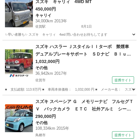
スズキ キャリィ 4WD MT
450,000円
キャリイ
34,000km 2013年
佐賀駅
8月1日
✨早い者勝ち✨ スズキ キャリィ 4wd 問い合わせお待ちしてます
佐賀
佐賀市
佐賀駅
キャリイ
スズキ ハスラー ＪスタイルＩＩターボ 禁煙車
デュアルブレーキサポート ＳＤナビ Ｂｌｕｅ
ｔｏｏｔｈ再生 バックモニター ＴＶ ＣＤ
1,032,000円
その他
ＤＶＤ スマートキー ＥＴＣ ＨＩＤヘッド
36,942km 2017年
純正１５インチＡＷ クルーズコントロール オ
佐賀市
提携サイト
ートライト （車検整備付）
■ 支払総額: 113.9万円 ■ 車両本体価格： 1,032,000 円 ■ メーカー名
佐賀
佐賀市
その他
スズキ スペーシア Ｇ メモリーナビ フルセグＴ
Ｖ バックカメラ ＥＴＣ 社外アルミ シート
ヒーター キーレスエントリー スマートキー
290,000円
その他
アイドリングストップ 両側スライドドア （車検
108,334km 2015年
整備付）
鳥栖市
提携サイト