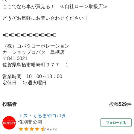
へ

ここでなら車が買える！　≪自社ローン取扱店≫

どうぞお気軽にお問い合わせください！

■□■□■□■□■□■□■□■□■□

（株）コバタコーポレーション

カーショップコバタ　鳥栖店

〒841-0021

佐賀県鳥栖市幡崎町９７７－１

営業時間　10：00～18：00

定休日 　毎週火曜日
投稿者
投稿
529
件
トス・くるまやコバタ
性別非公開
フォローする
4.9
(
42
)