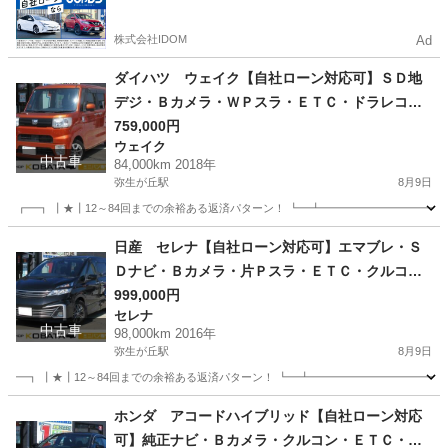
るので毎月の支払額は一定
株式会社IDOM
Ad
ダイハツ ウェイク【自社ローン対応可】ＳＤ地
デジ・Ｂカメラ・ＷＰスラ・ＥＴＣ・ドラレコ・
アイストップ・スマキ
759,000円
ウェイク
中古車
84,000km 2018年
弥生が丘駅
8月9日
┏━┓ ┃★┃12～84回までの余裕ある返済パターン！ ┗━┻━━━━━━━━━━━
佐賀
鳥栖市
弥生が丘駅
ウェイク
走行距離
日産 セレナ【自社ローン対応可】エマブレ・Ｓ
Ｄナビ・Ｂカメラ・片Ｐスラ・ＥＴＣ・クルコ
ン・純正１６ＡＷ
999,000円
セレナ
中古車
98,000km 2016年
弥生が丘駅
8月9日
━┓ ┃★┃12～84回までの余裕ある返済パターン！ ┗━┻━━━━━━━━━━━━
佐賀
鳥栖市
弥生が丘駅
セレナ
走行距離
ホンダ アコードハイブリッド【自社ローン対応
可】純正ナビ・Ｂカメラ・クルコン・ＥＴＣ・ス