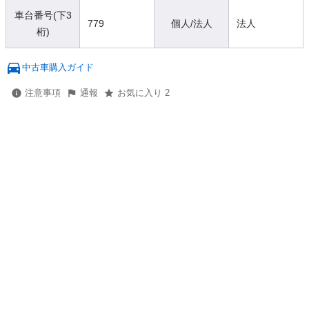
車台番号(下3
779
個人/法人
法人
桁)
中古車購入ガイド
注意事項
通報
お気に入り 2