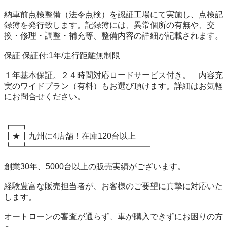
納車前点検整備（法令点検）を認証工場にて実施し、点検記
録簿を発行致します。記録簿には、異常個所の有無や、交
換・修理・調整・補充等、整備内容の詳細が記載されます。

保証 保証付:1年/走行距離無制限

１年基本保証。２４時間対応ロードサービス付き。　内容充
実のワイドプラン（有料）もお選び頂けます。詳細はお気軽
にお問合せください。

┏━┓

┃★┃九州に4店舗！在庫120台以上

┗━┻━━━━━━━━━━━━━━━

創業30年、5000台以上の販売実績がございます。

経験豊富な販売担当者が、お客様のご要望に真摯に対応いた
します。

オートローンの審査が通らず、車が購入できずにお困りの方