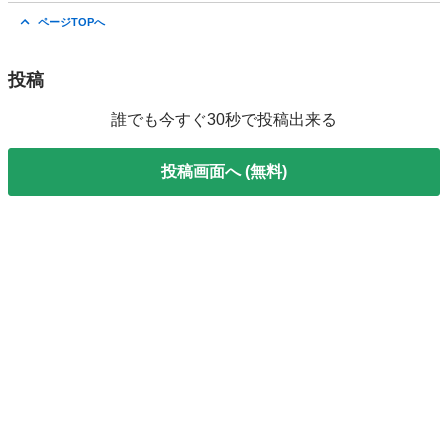
佐賀
鳥栖市
弥生が丘駅
ソリオ
走行距離
ページTOPへ
投稿
誰でも今すぐ30秒で投稿出来る
投稿画面へ (無料)