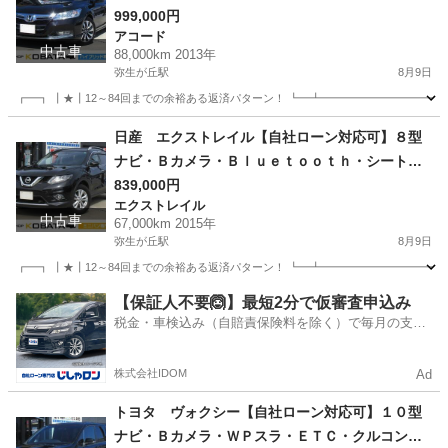
マートキー・パワーシート・ＬＥＤ
999,000円
アコード
中古車
88,000km 2013年
弥生が丘駅
8月9日
┏━┓ ┃★┃12～84回までの余裕ある返済パターン！ ┗━┻━━━━━━━━━━━
佐賀
鳥栖市
弥生が丘駅
アコード
走行距離
日産 エクストレイル【自社ローン対応可】８型
ナビ・Ｂカメラ・Ｂｌｕｅｔｏｏｔｈ・シートヒ
ーター・ＬＥＤヘッド
839,000円
エクストレイル
中古車
67,000km 2015年
弥生が丘駅
8月9日
┏━┓ ┃★┃12～84回までの余裕ある返済パターン！ ┗━┻━━━━━━━━━━━
佐賀
鳥栖市
弥生が丘駅
エクストレイル
走行距離
【保証人不要🙆】最短2分で仮審査申込み
税金・車検込み（自賠責保険料を除く）で毎月の支払
額は一定の自社ローン🚗
株式会社IDOM
Ad
トヨタ ヴォクシー【自社ローン対応可】１０型
ナビ・Ｂカメラ・ＷＰスラ・ＥＴＣ・クルコン・