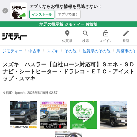
アプリならお得な情報を見逃さない！
インストール
アプリで開く
地元の掲示板 ジモティー 佐賀版
佐賀県
検索
ログイン
投稿
ジモティー
中古車
スズキ
その他
佐賀県のその他
鳥栖市のそ
スズキ ハスラー【自社ローン対応可】Ｓエネ・ＳＤ
ナビ・シートヒーター・ドラレコ・ＥＴＣ・アイスト
ップ・スマキ
投稿ID: 1pom4s
2026年8月9日 02:57