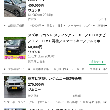
450,000円
ワゴンＲ
64,000km 2014年
佐賀市
8月8日
■ 総額表示価格： 450000円 ■ 国名： 日本 ■ メーカー名：スズキ ■ 車種名：ワ
佐賀
佐賀市
ワゴンＲ
ワゴンR
スズキ ワゴンＲ スティングレーＸ ／ＨＤＤナビ
／ＴＶ・ＤＶＤ再生／スマートキー／アルミホイ
ール／ＨＩＤライト／盗難防止／電格ミラー／タ
60,000円
ワゴンＲ
イミングチェーン （検9.6）
185,343km 2008年
福岡県 古賀市
提携サイト
■ 支払総額: 9万円 ■ 車両本体価格： 60,000 円 ■ メーカー名： スズキ 
福岡
古賀市
ワゴンＲ
非常に状態いいジムニー‼️格安販売
270,000円
ジムニー
伊万里市
8月8日
平成19年 ジムニー グレードXC カラー シルバー 走行距離 180000キロ 車検 R8
佐賀
伊万里市
ジムニー