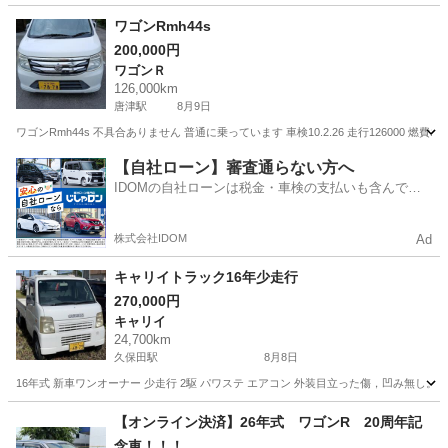
佐賀
鳥栖市
弥生が丘駅
その他
走行距離
ワゴンRmh44s
200,000円
ワゴンＲ
126,000km
唐津駅
8月9日
ワゴンRmh44s 不具合ありません 普通に乗っています 車検10.2.26 走行126000 
佐賀
唐津市
唐津駅
ワゴンＲ
【自社ローン】審査通らない方へ
IDOMの自社ローンは税金・車検の支払いも含んでい
るので毎月の支払額は一定
株式会社IDOM
Ad
キャリイトラック16年少走行
270,000円
キャリイ
24,700km
久保田駅
8月8日
16年式 新車ワンオーナー 少走行 2駆 パワステ エアコン 外装目立った傷，凹み無し
佐賀
杵島郡
久保田駅
キャリイ
【オンライン決済】26年式 ワゴンR 20周年記
念車！！！