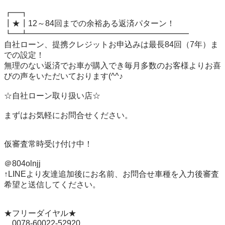
┏━┓

┃★┃12～84回までの余裕ある返済パターン！

┗━┻━━━━━━━━━━━━━━━━━━━━

自社ローン、提携クレジットお申込みは最長84回（7年）ま
での設定！

無理のない返済でお車が購入でき毎月多数のお客様よりお喜
びの声をいただいております(^^♪

☆自社ローン取り扱い店☆

まずはお気軽にお問合せください。

仮審査常時受け付け中！

＠804olnjj

↑LINEより友達追加後にお名前、お問合せ車種を入力後審査
希望と送信してください。

★フリーダイヤル★

　0078-60022-52920
