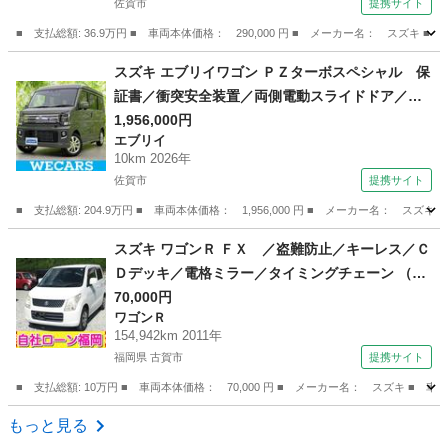
佐賀市
提携サイト
■ 支払総額: 36.9万円 ■ 車両本体価格： 290,000 円 ■ メーカー名： ス
佐賀
佐賀市
ワゴンＲ
スズキ エブリイワゴン ＰＺターボスペシャル 保
証書／衝突安全装置／両側電動スライドドア／シ
ートヒーター 運転席／オートステップ／ヘッド
1,956,000円
エブリイ
ランプ ＬＥＤ／ＥＢＤ付ＡＢＳ／横滑り防止装
10km 2026年
置／アイドリングストップ／ターボ／エアバッ
佐賀市
提携サイト
グ 運転席 （検11.2）
■ 支払総額: 204.9万円 ■ 車両本体価格： 1,956,000 円 ■ メーカー名
佐賀
佐賀市
エブリイ
スズキ ワゴンＲ ＦＸ ／盗難防止／キーレス／Ｃ
Ｄデッキ／電格ミラー／タイミングチェーン （検
10.6）
70,000円
ワゴンＲ
154,942km 2011年
福岡県 古賀市
提携サイト
■ 支払総額: 10万円 ■ 車両本体価格： 70,000 円 ■ メーカー名： スズキ 
福岡
古賀市
ワゴンＲ
もっと見る