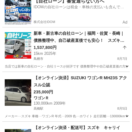
【自社ローン】審査通らない方へ
IDOMの自社ローンは税金・車検の支払いも含んでい
るので毎月の支払額は一定
株式会社IDOM
Ad
新車・新古車の自社ローン｜福岡・佐賀・長崎｜
債務整理中、自己破産直後でも安心！ スズキ
エブリィ R07年式 黒ナンバー登録可
1,537,800円
15km 2025年
鳥栖市
8月7日
当店では新車の自社ローン・自社リースが好評です 債務整理中や自己破産直後の方が審査
佐賀
鳥栖市
スズキ
車両
【オンライン決済】SUZUKI ワゴンR MH23S アク
スル公認
235,000円
ワゴンＲ
130,000km 2009年
高橋駅
8月5日
メーカー···スズキ 車種···ワゴンR 年式···2009 色···ホワイト 走行距離···130000
佐賀
武雄市
高橋駅
ワゴンＲ
ワゴンR
【オンライン決済・配送可】スズキ キャリイ