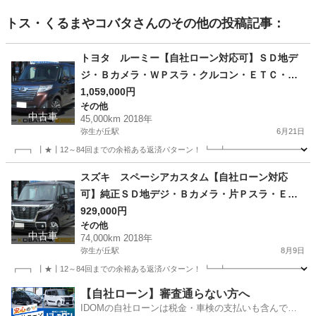
トス・くるまやコバタ
さんのその他の投稿記事：
トヨタ ルーミー【自社ローン対応可】ＳＤ地デ
ジ・Ｂカメラ・ＷＰスラ・クルコン・ＥＴＣ・ス
マートキー・ＬＥＤ
1,059,000円
その他
中古車
45,000km 2018年
弥生が丘駅
6月21日
┏━┓ ┃★┃12～84回までの余裕ある返済パターン！ ┗━┻━━━━━━━━━━━
佐賀
鳥栖市
弥生が丘駅
その他
ルーミー
スズキ スペーシアカスタム【自社ローン対応
可】純正ＳＤ地デジ・Ｂカメラ・片Ｐスラ・ＥＴ
Ｃ・シートヒーター・ＬＥＤヘッド
929,000円
その他
中古車
74,000km 2018年
弥生が丘駅
8月9日
┏━┓ ┃★┃12～84回までの余裕ある返済パターン！ ┗━┻━━━━━━━━━━━
佐賀
鳥栖市
弥生が丘駅
その他
走行距離
【自社ローン】審査通らない方へ
IDOMの自社ローンは税金・車検の支払いも含んでい