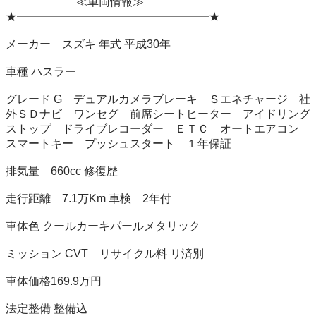
　　　　　　 ≪車両情報≫　　　　　

★━━━━━━━━━━━━━━━━━★

メーカー　スズキ 年式 平成30年

車種 ハスラー

グレード G　デュアルカメラブレーキ　Ｓエネチャージ　社
外ＳＤナビ　ワンセグ　前席シートヒーター　アイドリング
ストップ　ドライブレコーダー　ＥＴＣ　オートエアコン　
スマートキー　プッシュスタート　１年保証

排気量　660cc 修復歴 

走行距離　7.1万Km 車検　2年付

車体色 クールカーキパールメタリック

ミッション CVT　リサイクル料 リ済別

車体価格169.9万円

法定整備 整備込　　
