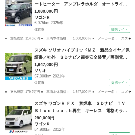
ートヒーター アンブレラホルダ オートライ
ト プッシュスタート シートヒーター オート
1,080,000円
ワゴンＲ
エアコン 衝突被害軽減システム 横滑り防止機
6,975km 2025年
能 衝突安全ボディ 盗難防止システム アンブ
佐賀市
提携サイト
レラホルダー ＣＤプレイヤー （検10.9）
■ 支払総額: 114.6万円 ■ 車両本体価格： 1,080,000 円 ■ メーカー名
佐賀
佐賀市
ワゴンＲ
スズキ ソリオ ハイブリッドＭＺ 新品タイヤ／保
証書／社外 ＳＤナビ／衝突安全装置／両側電動
スライドドア／シートヒーター 前席／全方位モ
1,647,000円
ソリオ
ニター用カメラ／車線逸脱防止支援システム／Ｕ
57,000km 2021年
ＳＢジャック／Ｂｌｕｅｔｏｏｔｈ接続／ＥＴＣ
佐賀市
提携サイト
２．０ （車検整備付）
■ 支払総額: 179.9万円 ■ 車両本体価格： 1,647,000 円 ■ メーカー名
佐賀
佐賀市
ソリオ
スズキ ワゴンＲ ＦＸ 禁煙車 ＳＤナビ ＴＶ
Ｂｌｕｅｔｏｏｔｈ再生 キーレス 電格ミラ
ー ヘッドライトレベライザー サイドバイザー
290,000円
ワゴンＲ
（検9.6）
54,900km 2012年