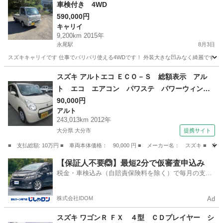
車検付き 4WD
590,000円
キャリイ
9,200km 2015年
永尾駅
8月3日
スズキキャリイです 仕事でバリバリ使える4WDです！ 外装大きな凹みなく綺麗です！ 
佐賀
武雄市
永尾駅
キャリイ
スズキ アルトエコ ＥＣＯ－Ｓ 総額表示 アル
ト エコ エアコン パワステ パワーウィン
ド キーレスキー タイミングチェーン Ｉ－Ｓ
90,000円
アルト
ＴＯＰ （検9.2）
243,013km 2012年
大分県 大分市
提携サイト
■ 支払総額: 10万円 ■ 車両本体価格： 90,000 円 ■ メーカー名： スズキ
大分
大分市
アルト
【保証人不要🙆】最短2分で仮審査申込み
税金・車検込み（自賠責保険料を除く）で毎月の支払
額は一定の自社ローン🚗
株式会社IDOM
Ad
スズキ ワゴンＲ ＦＸ ４型 ＣＤプレイヤー シ