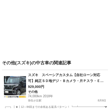
その他(スズキ)の中古車の関連記事
スズキ スペーシアカスタム【自社ローン対応
可】純正ＳＤ地デジ・Ｂカメラ・片Ｐスラ・ＥＴ
Ｃ・シートヒーター・ＬＥＤヘッド
929,000円
その他
74,000km 2018年
弥生が丘駅
8月9日
┏━┓ ┃★┃12～84回までの余裕ある返済パターン！ ┗━┻━━━━━━━━━━━