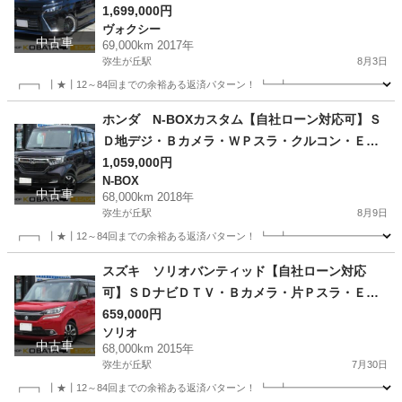
車高調・社外１８ＡＷ
1,699,000円
ヴォクシー
中古車
69,000km 2017年
弥生が丘駅
8月3日
┏━┓ ┃★┃12～84回までの余裕ある返済パターン！ ┗━┻━━━━━━━━━━━
佐賀
鳥栖市
弥生が丘駅
ヴォクシー
走行距離
ホンダ N-BOXカスタム【自社ローン対応可】Ｓ
Ｄ地デジ・Ｂカメラ・ＷＰスラ・クルコン・ＥＴ
Ｃ・ＬＥＤヘッド・１５ＡＷ
1,059,000円
N-BOX
中古車
68,000km 2018年
弥生が丘駅
8月9日
┏━┓ ┃★┃12～84回までの余裕ある返済パターン！ ┗━┻━━━━━━━━━━━
佐賀
鳥栖市
弥生が丘駅
N-BOX
走行距離
スズキ ソリオバンティッド【自社ローン対応
可】ＳＤナビＤＴＶ・Ｂカメラ・片Ｐスラ・ＥＴ
Ｃ・スマートキー・ＬＥＤヘッド
659,000円
ソリオ
中古車
68,000km 2015年
弥生が丘駅
7月30日
┏━┓ ┃★┃12～84回までの余裕ある返済パターン！ ┗━┻━━━━━━━━━━━