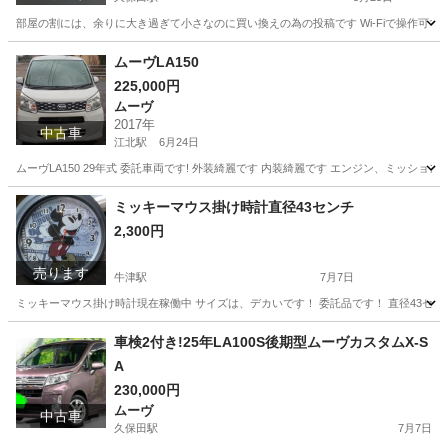
部屋の割には、余りに大き過ぎて小さなのに買い換えの為の投稿です Wi-Fiで操作可で
佐賀
佐賀市
久保田駅
季節、空調家電
Blueair
ムーヴLA150
225,000円
ムーヴ
2017年
中古車
江北駅
6月24日
ムーヴLA150 29年式 委託車両です! 外装綺麗です 内装綺麗です エンジン、ミッ
佐賀
杵島郡
江北駅
ムーヴ
車両
ミッキーマウス掛け時計直径43センチ
2,300円
売ります
牛津駅
7月7日
ミッキーマウス掛け時計現在稼働中 サイズは、デカいです！ 委託品です！ 直径43セ
佐賀
小城市
牛津駅
時計
ミッキーマウス
車検2付き!25年LA100S後期型ムーヴカスタムX-S
A
230,000円
ムーヴ
中古車
久保田駅
7月7日