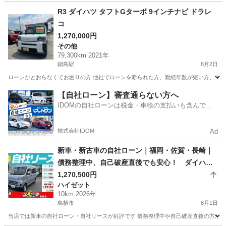
福岡
古賀市
ムーヴ
R3 ダイハツ タフトGターボ 9インチナビ ドラレ
コ
1,270,000円
その他
79,300km 2021年
鍋島駅
8月2日
ローンがとおらなくてお困りの方 他社でローンを断られた方、勤続年数が短い方、 年金
佐賀
佐賀市
鍋島駅
その他
【自社ローン】審査通らない方へ
IDOMの自社ローンは税金・車検の支払いも含んでい
るので毎月の支払額は一定
株式会社IDOM
Ad
新車・新古車の自社ローン｜福岡・佐賀・長崎｜
債務整理中、自己破産直後でも安心！ ダイハ
ツ ハイゼットカーゴ R08年式
1,270,500円
ハイゼット
10km 2026年
鳥栖市
8月1日
当店では新車の自社ローン・自社リースが好評です 債務整理中や自己破産直後の方が審査