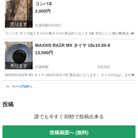
佐賀
佐賀市
久保田駅
その他
コンパネ
2,000円
売ります
久保田駅
5月20日
コンパネ サイズ縦１８０cm 幅９０cm 厚み約１センチ 6枚 半分にした物が数枚あり
佐賀
佐賀市
久保田駅
その他
コンパネ
MAXXIS RAZR MX タイヤ 18x10.00-8
13,500円
売ります
久保田駅
6月22日
MAXXIS RAZR MX タイヤ 18x10.00-8 2本 委託品になります！ タイヤ
佐賀
佐賀市
久保田駅
その他
ページTOPへ
投稿
誰でも今すぐ30秒で投稿出来る
投稿画面へ (無料)