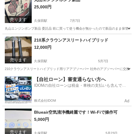
25,000円
売ります
久保田駅
7月7日
丸山エンジンポンプ新品 委託品 前に買って使う機会が無かったので新品のまま保管して
佐賀
佐賀市
久保田駅
その他
ポンプ
210系クラウンアスリートハイブリッド
12,000円
売ります
久保田駅
5月7日
210クラウンアスリートハイブリッド用リアアブソーバー 社外のアブソーバーに交換の為 
佐賀
杵島郡
久保田駅
パーツ
オイル
【自社ローン】審査通らない方へ
IDOMの自社ローンは税金・車検の支払いも含んでい
るので毎月の支払額は一定
株式会社IDOM
Ad
Blueair空気清浄機綺麗です！Wi-Fiで操作可
5,000円
売ります
久保田駅
5月23日