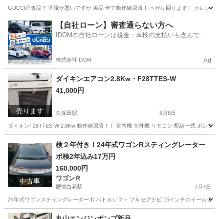
GUCCI正規品？ 画像が悪いですが 美品 全て動作確認済！ ベゼル回ります！ カレンダ
佐賀
杵島郡
久保田駅
アクセサリー
GUCCI
【自社ローン】審査通らない方へ
IDOMの自社ローンは税金・車検の支払いも含んでい
るので毎月の支払額は一定
株式会社IDOM
Ad
ダイキンエアコン2.8Kw・F28TTES-W
41,000円
売ります
久保田駅
5月8日
ダイキンF28TTES-W 2.8Kw 動作確認済！！ 室内機 室外機 リモコン 配線一式 
佐賀
杵島郡
久保田駅
季節、空調家電
ダイキン
検２年付き！24年式ワゴンRスティングレーター
ボ検2年込み17万円
160,000円
ワゴンＲ
中古車
肥前白石駅
7月7日
24年式ワゴンスティングレーターボ パトルシフト フルセグナビ 15インチホイール 黒色
佐賀
杵島郡
肥前白石駅
ワゴンＲ
スティングレーターボ
丸山エンジンポンプ新品