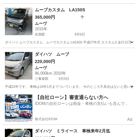
ムーブカスタム LA150S
365,000円
ムーヴ
2015年
佐賀駅
8月6日
ダイハツ ムーブカスタム ムーヴカスタム LA150S 平成27年式 カスタムX 走行12万キロ
佐賀
佐賀市
佐賀駅
ムーヴ
エレメント
ダイハツ ムーブ
220,000円
ムーヴ
86,000km 2010年
三養基郡
8月5日
平成22年です。 車検は10年1月までついています。 今のところ不具合はないと思います
佐賀
三養基郡
ムーヴ
【自社ローン】審査通らない方へ
IDOMの自社ローンは税金・車検の支払いも含んでい
るので毎月の支払額は一定
株式会社IDOM
Ad
ダイハツ ミライース 車検来年2月迄