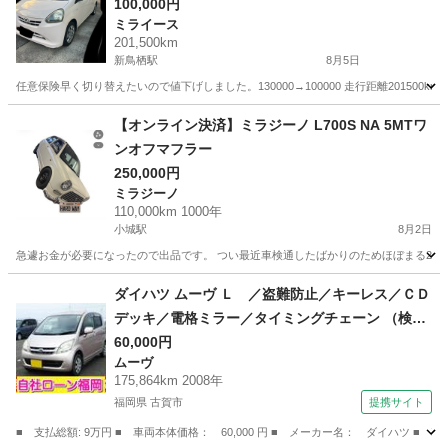
100,000円
ミライース
201,500km
新鳥栖駅
8月5日
任意保険早く切り替えたいので値下げしました。130000→100000 走行距離20150
佐賀
鳥栖市
新鳥栖駅
ミライース
【オンライン決済】ミラジーノ L700S NA 5MTワ
ンオフマフラー
250,000円
ミラジーノ
110,000km 1000年
小城駅
8月2日
急遽お金が必要になったので出品です。 つい最近車検通したばかりのためほぼまる2年付いて
佐賀
小城市
小城駅
ミラジーノ
ダイハツ ムーヴ Ｌ ／盗難防止／キーレス／ＣＤ
デッキ／電格ミラー／タイミングチェーン （検9.
7）
60,000円
ムーヴ
175,864km 2008年
福岡県 古賀市
提携サイト
■ 支払総額: 9万円 ■ 車両本体価格： 60,000 円 ■ メーカー名： ダイハツ 