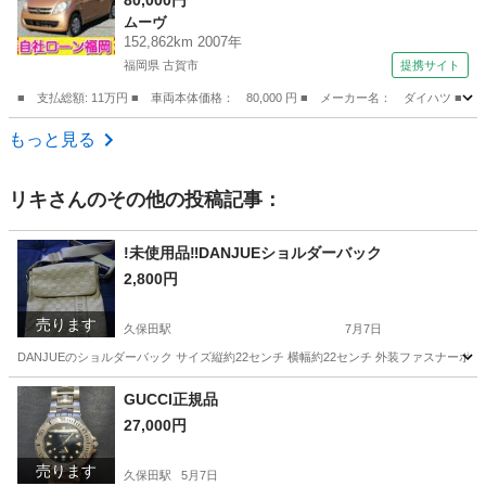
（検10.1）
80,000円
ムーヴ
152,862km 2007年
福岡県 古賀市
提携サイト
■ 支払総額: 11万円 ■ 車両本体価格： 80,000 円 ■ メーカー名： ダイハツ
福岡
古賀市
ムーヴ
もっと見る
リキ
さんのその他の投稿記事：
!未使用品‼️DANJUEショルダーバック
2,800円
売ります
久保田駅
7月7日
DANJUEのショルダーバック サイズ縦約22センチ 横幅約22センチ 外装ファスナー
佐賀
杵島郡
久保田駅
バッグ
ショルダーバック
GUCCI正規品
27,000円
売ります
久保田駅
5月7日