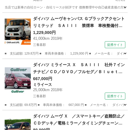
当店では新車の自社ローン・自社リースが好評です 債務整理中や自己破産直後の方が審査
佐賀
鳥栖市
ダイハツ
車両
ダイハツ ムーヴキャンバス Ｇブラックアクセント
リミテッド ＳＡＩＩＩ 禁煙車 車検整備付
スマートアシスト 両電スラ ３６０度カメラ
1,229,000円
41,000km 2019年
ナビ／フルセグＴＶ／ＢＴ ＬＥＤヘッド オー
三養基郡
提携サイト
トライト スマートキー×２ Ｐスタ ドラレコ前
後 シートリフター チルトステア マット （車
■ 支払総額: 129.8万円 ■ 車両本体価格： 1,229,000 円 ■ メーカー名
検整備付）
佐賀
三養基郡
ダイハツ
ダイハツ ミライース Ｘ ＳＡＩＩＩ 社外７イン
チナビ／ＣＤ／ＤＶＤ／フルセグ／Ｂｌｕｅｔｏ
ｏｔｈ／バックカメラ／スマートアシストＩＩＩ
667,000円
ミライース
／アイドリングストップ／ＬＥＤヘッドライト／
25,000km 2018年
ヘッドライトリベライザー／前後コーナーセンサ
三養基郡
提携サイト
ー／ＥＴＣ （検9.1）
■ 支払総額: 69.8万円 ■ 車両本体価格： 667,000 円 ■ メーカー名： ダ
佐賀
三養基郡
ミライース
ダイハツ ムーヴ Ｘ ／スマートキー／盗難防止／
ＣＤデッキ／電格ミラー／タイミングチェーン