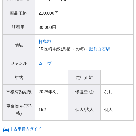
商品価格
210,000円
諸費用
30,000円
杵島郡
地域
JR長崎本線(鳥栖～長崎) -
肥前白石駅
ジャンル
ムーヴ
年式
走行距離
車検有効期限
2028年6月
修復歴
なし
車台番号(下3
152
個人/法人
個人
桁)
中古車購入ガイド