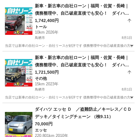
佐賀
鳥栖市
ハイゼット
車両
新車・新古車の自社ローン｜福岡・佐賀・長崎｜
債務整理中、自己破産直後でも安心！ ダイハ
ツ トール R08年式
1,742,400円
トール
10km 2026年
鳥栖市
8月1日
当店では新車の自社ローン・自社リースが好評です 債務整理中や自己破産直後の方が審査
佐賀
鳥栖市
トール
車両
新車・新古車の自社ローン｜福岡・佐賀・長崎｜
債務整理中、自己破産直後でも安心！ ダイハ
ツ タントファンクロス R05年式
1,721,500円
その他
15km 2023年
鳥栖市
8月1日
当店では新車の自社ローン・自社リースが好評です 債務整理中や自己破産直後の方が審査
佐賀
鳥栖市
その他
車両
ダイハツ エッセ Ｄ ／盗難防止／キーレス／ＣＤ
デッキ／タイミングチェーン （検9.11）
70,000円
エッセ
220,801km 2010年