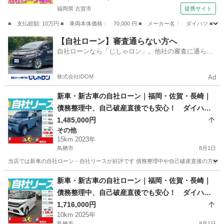
福岡県 古賀市
提携サイト
■ 支払総額: 10万円 ■ 車両本体価格： 70,000 円 ■ メーカー名： ダイハツ 
福岡
古賀市
エッセ
【自社ローン】審査通らない方へ
自社ローンなら「じしゃロン」。他社の審査に通らな
かった方も
株式会社IDOM
Ad
新車・新古車の自社ローン｜福岡・佐賀・長崎｜
債務整理中、自己破産直後でも安心！ ダイハ
ツ タフト G R05年式
1,485,000円
その他
15km 2023年
鳥栖市
8月1日
当店では新車の自社ローン・自社リースが好評です 債務整理中や自己破産直後の方が審査
佐賀
鳥栖市
その他
車両
新車・新古車の自社ローン｜福岡・佐賀・長崎｜
債務整理中、自己破産直後でも安心！ ダイハ
ツ ムーブ R07年式
1,716,000円
10km 2025年
鳥栖市
8月1日