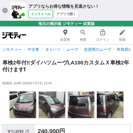
アプリならお得な情報を見逃さない！
インストール
アプリで開く
地元の掲示板 ジモティー 佐賀版
佐賀県
検索
ログイン
投稿
ジモティー
中古車
ダイハツ
ムーヴ
佐賀県のムーヴ
杵島郡の
車検2年付‼️ダイハツムーヴLA100カスタムＸ車検2年
付けます❗
投稿ID: jmi99
2026年7月7日 13:44
240,000円
支払総額