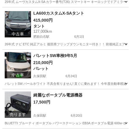
25年式 ムーヴカスタムX-SA カラー番号(T26) スマートキー キーロックでドアミラー格
佐賀
杵島郡
久保田駅
ムーヴ
車両
LA600カスタムX-SAタント
415,000円
タント
127,000km
中古車
肥前白石駅
6月1日
26年式 ナビ ETC 純正アルミ 後部席フリップダウンモニター付き！！ 前後純正エア
佐賀
杵島郡
肥前白石駅
タント
車両
パレットSW車検9年5月
210,000円
パレット
中古車
久保田駅
6月24日
パレットSW パールホワイト 不具合有りません! 直ぐに乗れます！ 今年度自動車税込み リ
佐賀
佐賀市
久保田駅
パレット
車両
綺麗なポータブル電源機器
17,500円
売ります
久保田駅
6月20日
BLUETTI ブルーティ ポータブル パワーステーション EB3A ポータブル電源 600w