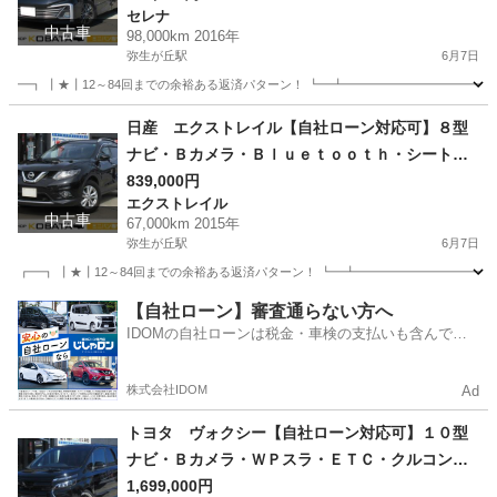
セレナ
中古車
98,000km 2016年
弥生が丘駅
6月7日
━┓ ┃★┃12～84回までの余裕ある返済パターン！ ┗━┻━━━━━━━━━━━━
佐賀
鳥栖市
弥生が丘駅
セレナ
走行距離
日産 エクストレイル【自社ローン対応可】８型
ナビ・Ｂカメラ・Ｂｌｕｅｔｏｏｔｈ・シートヒ
ーター・ＬＥＤヘッド
839,000円
エクストレイル
中古車
67,000km 2015年
弥生が丘駅
6月7日
┏━┓ ┃★┃12～84回までの余裕ある返済パターン！ ┗━┻━━━━━━━━━━━
佐賀
鳥栖市
弥生が丘駅
エクストレイル
走行距離
【自社ローン】審査通らない方へ
IDOMの自社ローンは税金・車検の支払いも含んでい
るので毎月の支払額は一定
株式会社IDOM
Ad
トヨタ ヴォクシー【自社ローン対応可】１０型
ナビ・Ｂカメラ・ＷＰスラ・ＥＴＣ・クルコン・
車高調・社外１８ＡＷ
1,699,000円