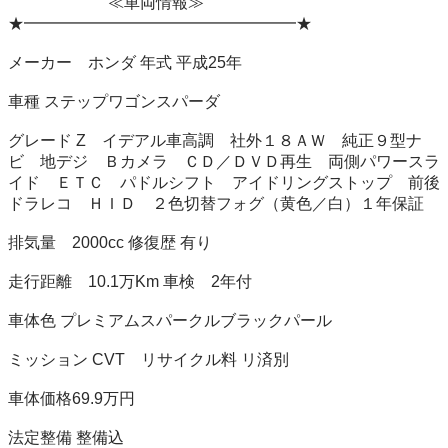
　　　　　　 ≪車両情報≫　　　　　

★━━━━━━━━━━━━━━━━━★

メーカー　ホンダ 年式 平成25年

車種 ステップワゴンスパーダ

グレード Z　イデアル車高調　社外１８ＡＷ　純正９型ナ
ビ　地デジ　Ｂカメラ　ＣＤ／ＤＶＤ再生　両側パワースラ
イド　ＥＴＣ　パドルシフト　アイドリングストップ　前後
ドラレコ　ＨＩＤ　２色切替フォグ（黄色／白）１年保証

排気量　2000cc 修復歴 有り

走行距離　10.1万Km 車検　2年付

車体色 プレミアムスパークルブラックパール

ミッション CVT　リサイクル料 リ済別

車体価格69.9万円

法定整備 整備込　　
