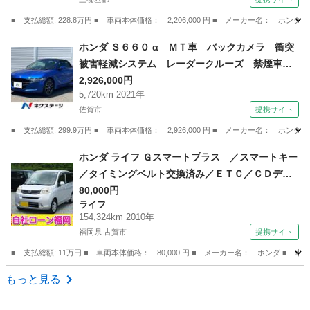
■ 支払総額: 228.8万円 ■ 車両本体価格： 2,206,000 円 ■ メーカー名
佐賀
三養基郡
N-ONE
ホンダ Ｓ６６０ α ＭＴ車 バックカメラ 衝突
被害軽減システム レーダークルーズ 禁煙車
レザーシート ハーフレザーシート スマートキ
2,926,000円
5,720km 2021年
ー ＥＴＣ 純正１６インチアルミ オートライ
佐賀市
提携サイト
ト オートエアコン Ｂｌｕｅｔｏｏｔｈ （検8.1
1）
■ 支払総額: 299.9万円 ■ 車両本体価格： 2,926,000 円 ■ メーカー名：
佐賀
佐賀市
ホンダ
ホンダ ライフ Ｇスマートプラス ／スマートキー
／タイミングベルト交換済み／ＥＴＣ／ＣＤデッ
キ／電格ミラー （検9.11）
80,000円
ライフ
154,324km 2010年
福岡県 古賀市
提携サイト
■ 支払総額: 11万円 ■ 車両本体価格： 80,000 円 ■ メーカー名： ホンダ
福岡
古賀市
ライフ
もっと見る