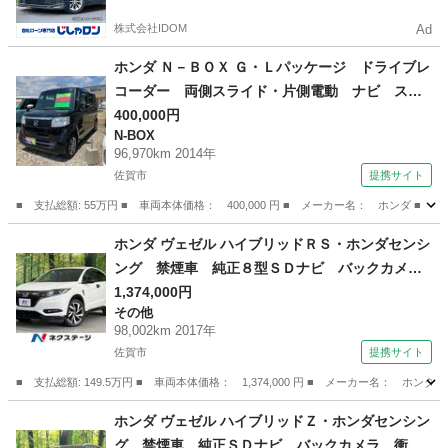
株式会社IDOM
Ad
ホンダ Ｎ－ＢＯＸ Ｇ・Ｌパッケージ ドライブレ
コーダー 両側スライド・片側電動 ナビ スマ
ートキー アイドリングストップ ベンチシー
400,000円
N-BOX
ト ＣＶＴ 盗難防止システム ＡＢＳ ＥＳ
96,970km 2014年
Ｃ ＣＤ ミュージックプレイヤー接続可 アル
佐賀市
提携サイト
ミホイール （車検整備付）
■ 支払総額: 55万円 ■ 車両本体価格： 400,000 円 ■ メーカー名： ホン
佐賀
佐賀市
N-BOX
ホンダ ヴェゼル ハイブリッドＲＳ・ホンダセンシ
ング 禁煙車 純正８型ＳＤナビ バックカメ
ラ 衝突被害軽減システム レーダークルーズ
1,374,000円
その他
ハーフレザーシート ドラレコ ＬＥＤヘッド
98,002km 2017年
シートヒーター コーナーセンサー ＥＴＣ 純
佐賀市
提携サイト
正１８インチアルミ 車線逸脱警報 （検9.12）
■ 支払総額: 149.5万円 ■ 車両本体価格： 1,374,000 円 ■ メーカー名
佐賀
佐賀市
その他
ホンダ ヴェゼル ハイブリッドＺ・ホンダセンシン
グ 禁煙車 純正ＳＤナビ バックカメラ 衝突