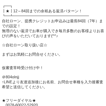
┏━┓

┃★┃12～84回までの余裕ある返済パターン！

┗━┻━━━━━━━━━━━━━━━━━━━━

自社ローン、提携クレジットお申込みは最長84回（7年）ま
での設定！

無理のない返済でお車が購入でき毎月多数のお客様よりお喜
びの声をいただいております(^^♪

☆自社ローン取り扱い店☆

まずはお気軽にお問合せください。

仮審査常時受け付け中！

＠804olnjj

↑LINEより友達追加後にお名前、お問合せ車種を入力後審査
希望と送信してください。

★フリーダイヤル★

　0078-60022-52920
