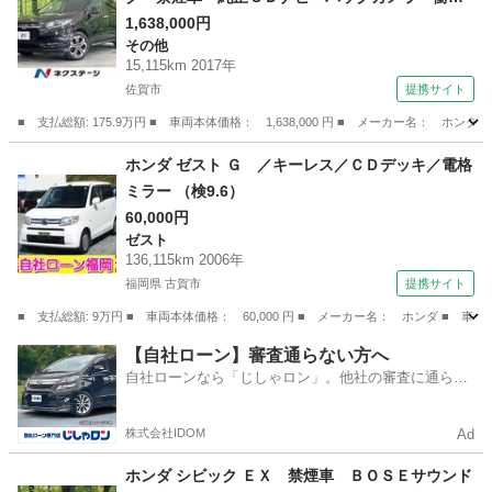
被害軽減システム レーダークルーズ ハーフレ
1,638,000円
その他
ザーシート スマートキー ＬＥＤヘッド ビル
15,115km 2017年
トインＥＴＣ 純正１７インチアルミ 車線逸脱
佐賀市
提携サイト
警報 オートライト （検9.11）
■ 支払総額: 175.9万円 ■ 車両本体価格： 1,638,000 円 ■ メーカー名
佐賀
佐賀市
その他
ホンダ ゼスト Ｇ ／キーレス／ＣＤデッキ／電格
ミラー （検9.6）
60,000円
ゼスト
136,115km 2006年
福岡県 古賀市
提携サイト
■ 支払総額: 9万円 ■ 車両本体価格： 60,000 円 ■ メーカー名： ホンダ ■ 車
福岡
古賀市
ゼスト
【自社ローン】審査通らない方へ
自社ローンなら「じしゃロン」。他社の審査に通らな
かった方も
株式会社IDOM
Ad
ホンダ シビック ＥＸ 禁煙車 ＢＯＳＥサウンド