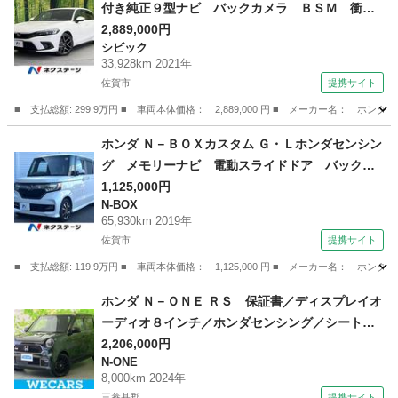
付き純正９型ナビ バックカメラ ＢＳＭ 衝突
被害軽減システム レーダークルーズ シートヒ
2,889,000円
シビック
ーター パワーシート ドラレコ コーナーセン
33,928km 2021年
サー ＥＴＣ２．０ 純正１８インチアルミ （検
佐賀市
提携サイト
8.11）
■ 支払総額: 299.9万円 ■ 車両本体価格： 2,889,000 円 ■ メーカー名
佐賀
佐賀市
シビック
ホンダ Ｎ－ＢＯＸカスタム Ｇ・Ｌホンダセンシン
グ メモリーナビ 電動スライドドア バックカ
メラ 衝突被害軽減 シートヒーター レーダー
1,125,000円
N-BOX
クルーズ 禁煙車 ドラレコ コーナーセンサ
65,930km 2019年
ー スマートキー ＬＥＤヘッド ＥＴＣ 純正
佐賀市
提携サイト
１４インチアルミ 車線逸脱警報 （検8.12）
■ 支払総額: 119.9万円 ■ 車両本体価格： 1,125,000 円 ■ メーカー名
佐賀
佐賀市
N-BOX
ホンダ Ｎ－ＯＮＥ ＲＳ 保証書／ディスプレイオ
ーディオ８インチ／ホンダセンシング／シートヒ
ーター 前席／車線逸脱防止支援システム／ヘッ
2,206,000円
N-ONE
ドランプ ＬＥＤ／Ｂｌｕｅｔｏｏｔｈ接続／Ｅ
8,000km 2024年
ＴＣ／ＥＢＤ付ＡＢＳ／横滑り防止装置 （検9.7）
三養基郡
提携サイト