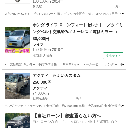
103,100km 2014年
多久駅
8月3日
人気のN-BOXです。 色はシルバーと 薄いピンクの中間色です。 オシャレな男子でも かわいい女
佐賀
多久市
多久駅
N-BOX
ホンダ ライフ Ｇコンフォートセレクト ／タイミ
ングベルト交換済み／キーレス／電格ミラー （検
9.4）
60,000円
ライフ
150,649km 2010年
福岡県 古賀市
提携サイト
■ 支払総額: 9万円 ■ 車両本体価格： 60,000 円 ■ メーカー名： ホンダ ■
福岡
古賀市
ライフ
アクティ ちょいカスタム
250,000円
アクティ
74,000km
肥前竜王駅
8月1日
ホンダアクティトラックHA4 走行距離 約74000km 車検 令和9年3月末 全塗装済み
佐賀
杵島郡
肥前竜王駅
アクティ
【自社ローン】審査通らない方へ
自社ローンなら「じしゃロン」。他社の審査に通らな
かった方も