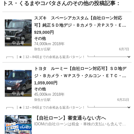
トス・くるまやコバタ
さんのその他の投稿記事：
スズキ スペーシアカスタム【自社ローン対応
可】純正ＳＤ地デジ・Ｂカメラ・片Ｐスラ・ＥＴ
Ｃ・シートヒーター・ＬＥＤヘッド
929,000円
その他
中古車
74,000km 2018年
弥生が丘駅
6月7日
┏━┓ ┃★┃12～84回までの余裕ある返済パターン！ ┗━┻━━━━━━━━━━━
佐賀
鳥栖市
弥生が丘駅
その他
走行距離
トヨタ ルーミー【自社ローン対応可】ＳＤ地デ
ジ・Ｂカメラ・ＷＰスラ・クルコン・ＥＴＣ・ス
マートキー・ＬＥＤ
1,059,000円
その他
中古車
45,000km 2018年
弥生が丘駅
6月21日
┏━┓ ┃★┃12～84回までの余裕ある返済パターン！ ┗━┻━━━━━━━━━━━
佐賀
鳥栖市
弥生が丘駅
その他
ルーミー
【自社ローン】審査通らない方へ
IDOMの自社ローンは税金・車検の支払いも含んでい
るので毎月の支払額は一定