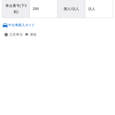
車台番号(下3
289
個人/法人
法人
桁)
中古車購入ガイド
注意事項
通報