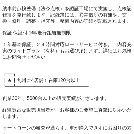
納車前点検整備（法令点検）を認証工場にて実施し、点検記
録簿を発行致します。記録簿には、異常個所の有無や、交
換・修理・調整・補充等、整備内容の詳細が記載されます。

保証 保証付:1年/走行距離無制限

１年基本保証。２４時間対応ロードサービス付き。　内容充
実のワイドプラン（有料）もお選び頂けます。詳細はお気軽
にお問合せください。

┏━┓

┃★┃九州に4店舗！在庫120台以上

┗━┻━━━━━━━━━━━━━━━

創業30年、5000台以上の販売実績がございます。

経験豊富な販売担当者が、お客様のご要望に真摯に対応いた
します。

オートローンの審査が通らず、車が購入できずにお困りの方