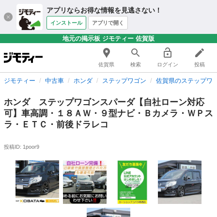
アプリならお得な情報を見逃さない！
インストール
アプリで開く
地元の掲示板 ジモティー 佐賀版
佐賀県
検索
ログイン
投稿
ジモティー
中古車
ホンダ
ステップワゴン
佐賀県のステップワ
ホンダ ステップワゴンスパーダ【自社ローン対応
可】車高調・１８ＡＷ・９型ナビ・Ｂカメラ・ＷＰス
ラ・ＥＴＣ・前後ドラレコ
投稿ID: 1poor9