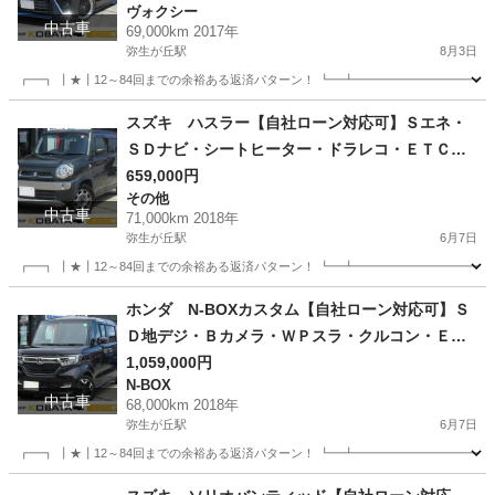
ヴォクシー
中古車
69,000km 2017年
弥生が丘駅
8月3日
┏━┓ ┃★┃12～84回までの余裕ある返済パターン！ ┗━┻━━━━━━━━━━━
佐賀
鳥栖市
弥生が丘駅
ヴォクシー
走行距離
スズキ ハスラー【自社ローン対応可】Ｓエネ・
ＳＤナビ・シートヒーター・ドラレコ・ＥＴＣ・
アイストップ・スマキ
659,000円
その他
中古車
71,000km 2018年
弥生が丘駅
6月7日
┏━┓ ┃★┃12～84回までの余裕ある返済パターン！ ┗━┻━━━━━━━━━━━
佐賀
鳥栖市
弥生が丘駅
その他
走行距離
ホンダ N-BOXカスタム【自社ローン対応可】Ｓ
Ｄ地デジ・Ｂカメラ・ＷＰスラ・クルコン・ＥＴ
Ｃ・ＬＥＤヘッド・１５ＡＷ
1,059,000円
N-BOX
中古車
68,000km 2018年
弥生が丘駅
6月7日
┏━┓ ┃★┃12～84回までの余裕ある返済パターン！ ┗━┻━━━━━━━━━━━
佐賀
鳥栖市
弥生が丘駅
N-BOX
走行距離