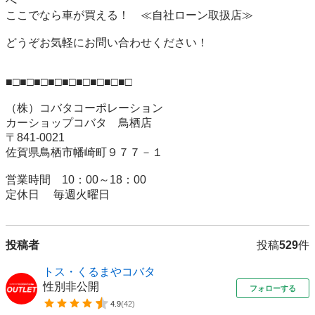
へ

ここでなら車が買える！　≪自社ローン取扱店≫

どうぞお気軽にお問い合わせください！

■□■□■□■□■□■□■□■□■□

（株）コバタコーポレーション

カーショップコバタ　鳥栖店

〒841-0021

佐賀県鳥栖市幡崎町９７７－１

営業時間　10：00～18：00

定休日 　毎週火曜日
投稿者
投稿
529
件
トス・くるまやコバタ
性別非公開
フォローする
4.9
(
42
)