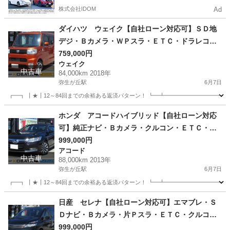
株式会社IDOM
Ad
ダイハツ ウェイク【自社ローン対応可】ＳＤ地
デジ・Ｂカメラ・ＷＰスラ・ＥＴＣ・ドラレコ・
アイストップ・スマキ
759,000円
ウェイク
中古車
84,000km 2018年
弥生が丘駅
6月7日
┏━┓ ┃★┃12～84回までの余裕ある返済パターン！ ┗━┻━━━━━━━━━━━
佐賀
鳥栖市
弥生が丘駅
ウェイク
走行距離
ホンダ アコードハイブリッド【自社ローン対応
可】純正ナビ・Ｂカメラ・クルコン・ＥＴＣ・ス
マートキー・パワーシート・ＬＥＤ
999,000円
アコード
中古車
88,000km 2013年
弥生が丘駅
6月7日
┏━┓ ┃★┃12～84回までの余裕ある返済パターン！ ┗━┻━━━━━━━━━━━
佐賀
鳥栖市
弥生が丘駅
アコード
走行距離
日産 セレナ【自社ローン対応可】エマブレ・Ｓ
Ｄナビ・Ｂカメラ・片Ｐスラ・ＥＴＣ・クルコ
ン・純正１６ＡＷ
999,000円