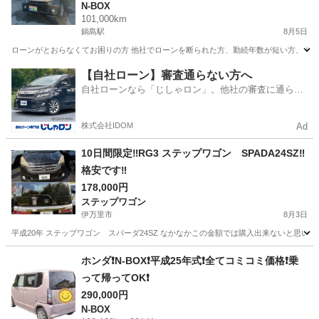
N-BOX
101,000km
鍋島駅
8月5日
ローンがとおらなくてお困りの方 他社でローンを断られた方、勤続年数が短い方、 年金
佐賀
佐賀市
鍋島駅
N-BOX
車両
【自社ローン】審査通らない方へ
自社ローンなら「じしゃロン」。他社の審査に通らな
かった方も
株式会社IDOM
Ad
10日間限定‼️RG3 ステップワゴン SPADA24SZ‼️
格安です‼️
178,000円
ステップワゴン
伊万里市
8月3日
平成20年 ステップワゴン スパーダ24SZ なかなかこの金額では購入出来ないと思いますので
佐賀
伊万里市
ステップワゴン
ホンダ❗N-BOX❗平成25年式❗全てコミコミ価格❗乗
って帰ってOK❗
290,000円
N-BOX