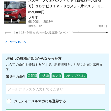
スズキ ソリオバンティッド【自社ローン対応
可】ＳＤナビＤＴＶ・Ｂカメラ・片Ｐスラ・ＥＴ
Ｃ・スマートキー・ＬＥＤヘッド
659,000円
ソリオ
中古車
68,000km 2015年
弥生が丘駅
7月30日
┏━┓ ┃★┃12～84回までの余裕ある返済パターン！ ┗━┻━━━━━━━━━━━
佐賀
鳥栖市
弥生が丘駅
ソリオ
走行距離
ページTOPへ
お探しの投稿が見つからなかった方
ご希望の条件を登録するだけで、新着情報をいち早くお届け出来ま
す。
佐賀県
中古車
ホンダ
ステップワゴン
選択中の条件
ジモティーメルマガにも登録する