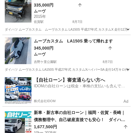
335,000円
ムーヴ
2015年
佐賀駅
8月7日
ダイハツ ムーブカスタム ムーヴカスタム LA150S 平成27年式 カスタムX 走行12万キロ
佐賀
佐賀市
佐賀駅
ムーヴ
エレメント
ムーブカスタム LA150S 乗って帰れます
345,000円
ムーヴ
吉野ケ里公園駅
8月7日
ダイハツ ムーヴカスタム LA150S 平成27年式 カスタムXハイパーSA 走行14万キロ代
佐賀
三養基郡
吉野ケ里公園駅
ムーヴ
燃費
【自社ローン】審査通らない方へ
IDOMの自社ローンは税金・車検の支払いも含んでい
るので毎月の支払額は一定
株式会社IDOM
Ad
新車・新古車の自社ローン｜福岡・佐賀・長崎｜
債務整理中、自己破産直後でも安心！ ダイハ
ツ タフト G DCV R07年式
1,677,500円
10km 2025年