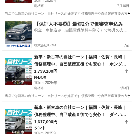
10km 2025年
鳥栖市
7月10日
当店では新車の自社ローン・自社リースが好評です 債務整理中や自己破産直後の方が審査
佐賀
鳥栖市
N-BOX
車両
【保証人不要🙆】最短2分で仮審査申込み
税金・車検込み（自賠責保険料を除く）で毎月の支払
額は一定の自社ローン🚗
株式会社IDOM
Ad
新車・新古車の自社ローン｜福岡・佐賀・長崎｜
債務整理中、自己破産直後でも安心！ ホンダ N
-BOX R07年式
1,739,100円
N-BOX
中古車
10km 2025年
鳥栖市
7月3日
当店では新車の自社ローン・自社リースが好評です 債務整理中や自己破産直後の方が審査
佐賀
鳥栖市
N-BOX
車両
新車・新古車の自社ローン｜福岡・佐賀・長崎｜
債務整理中、自己破産直後でも安心！ ダイハ
ツ タント R07年式
1,617,000円
タント
中古車
10km 2025年