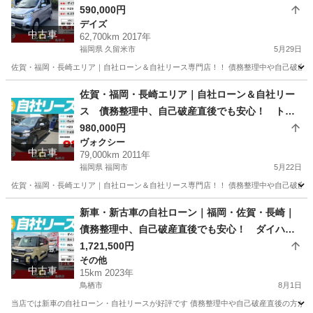
サン デイズ H29年式
590,000円
デイズ
中古車
62,700km 2017年
福岡県 久留米市
5月29日
佐賀・福岡・長崎エリア｜自社ローン＆自社リース専門店！！ 債務整理中や自己破産直
福岡
久留米市
デイズ
ローン
佐賀・福岡・長崎エリア｜自社ローン＆自社リー
ス 債務整理中、自己破産直後でも安心！ トヨ
タ ヴォクシー ZS 煌Ⅱ H23年式
980,000円
ヴォクシー
中古車
79,000km 2011年
福岡県 福岡市
5月22日
佐賀・福岡・長崎エリア｜自社ローン＆自社リース専門店！！ 債務整理中や自己破産直
福岡
福岡市
ヴォクシー
ローン
新車・新古車の自社ローン｜福岡・佐賀・長崎｜
債務整理中、自己破産直後でも安心！ ダイハ
ツ タントファンクロス R05年式
1,721,500円
その他
中古車
15km 2023年
鳥栖市
8月1日
当店では新車の自社ローン・自社リースが好評です 債務整理中や自己破産直後の方が審査