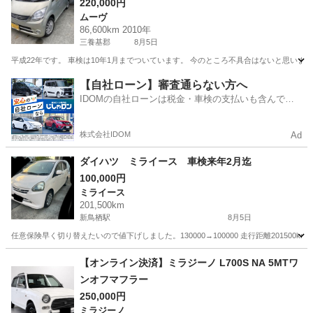
220,000円
ムーヴ
86,600km 2010年
三養基郡
8月5日
平成22年です。 車検は10年1月までついています。 今のところ不具合はないと思います
佐賀
三養基郡
ムーヴ
【自社ローン】審査通らない方へ
IDOMの自社ローンは税金・車検の支払いも含んでい
るので毎月の支払額は一定
株式会社IDOM
Ad
ダイハツ ミライース 車検来年2月迄
100,000円
ミライース
201,500km
新鳥栖駅
8月5日
任意保険早く切り替えたいので値下げしました。130000→100000 走行距離20150
佐賀
鳥栖市
新鳥栖駅
ミライース
【オンライン決済】ミラジーノ L700S NA 5MTワ
ンオフマフラー
250,000円
ミラジーノ