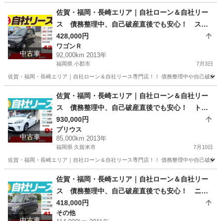
佐賀
鳥栖市
その他
車両
佐賀・福岡・長崎エリア｜自社ローン＆自社リー
ス 債務整理中、自己破産直後でも安心！ スズ
キ ワゴンRスティングレー H25年式
428,000円
ワゴンＲ
中古車
92,000km 2013年
福岡県 小郡市
7月3日
佐賀・福岡・長崎エリア｜自社ローン＆自社リース専門店！！ 債務整理中や自己破産直
福岡
小郡市
ワゴンＲ
ローン
佐賀・福岡・長崎エリア｜自社ローン＆自社リー
ス 債務整理中、自己破産直後でも安心！ トヨ
タ プリウス S H25年式
930,000円
プリウス
中古車
85,000km 2013年
福岡県 久留米市
7月10日
佐賀・福岡・長崎エリア｜自社ローン＆自社リース専門店！！ 債務整理中や自己破産直
福岡
久留米市
プリウス
ローン
佐賀・福岡・長崎エリア｜自社ローン＆自社リー
ス 債務整理中、自己破産直後でも安心！ ニッ
サン ルークスHS H23年式
418,000円
その他
中古車