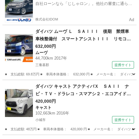
自社ローンなら「じしゃロン」。他社の審査に通らな
かった方も
株式会社IDOM
Ad
ダイハツ ムーヴ Ｌ ＳＡＩＩＩ 後期 禁煙車
車検整備付 スマートアシストＩＩＩ リモコン
キー 横滑り防止 追突軽減ブレーキ アイドリ
632,000円
ムーヴ
ングストップ 電格ミラー 車線逸脱警報 オー
44,700km 2017年
トハイビーム ＵＶカットガラス プライバシー
三養基郡
提携サイト
ガラス （車検整備付）
■ 支払総額: 69.8万円 ■ 車両本体価格： 632,000 円 ■ メーカー名： ダ
佐賀
三養基郡
ムーヴ
ダイハツ キャスト アクティバＸ ＳＡＩＩ ナ
ビ・ＴＶ・ドラレコ・スマアシ２・エコアイドル
（車検整備付）
420,000円
キャスト
102,663km 2016年
小城市
提携サイト
■ 支払総額: 48万円 ■ 車両本体価格： 420,000 円 ■ メーカー名： ダイハ
佐賀
小城市
キャスト