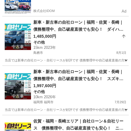
るので毎月の支払額は一定
株式会社IDOM
Ad
新車・新古車の自社ローン｜福岡・佐賀・長崎｜
債務整理中、自己破産直後でも安心！ ダイハ
ツ タフト G R05年式
1,485,000円
その他
中古車
15km 2023年
鳥栖市
8月1日
当店では新車の自社ローン・自社リースが好評です 債務整理中や自己破産直後の方が審査
佐賀
鳥栖市
その他
車両
新車・新古車の自社ローン｜福岡・佐賀・長崎｜
債務整理中、自己破産直後でも安心！ スズキ
スペーシアカスタム R08年式
1,997,600円
その他
中古車
10km 2026年
福岡県 福岡市
7月29日
当店では新車の自社ローン・自社リースが好評です 債務整理中や自己破産直後の方が審査
福岡
福岡市
その他
車両
佐賀・福岡・長崎エリア｜自社ローン＆自社リー
ス 債務整理中、自己破産直後でも安心！ ニッ