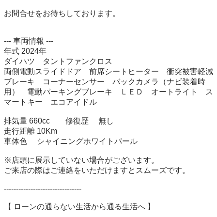
お問合せをお待ちしております。

--- 車両情報 ---

年式 2024年

ダイハツ　タントファンクロス

両側電動スライドドア　前席シートヒーター　衝突被害軽減
ブレーキ　コーナーセンサー　バックカメラ（ナビ装着時
用）　電動パーキングブレーキ　ＬＥＤ　オートライト　ス
マートキー　エコアイドル

排気量 660cc　　修復歴 　無し

走行距離 10Km　　　

車体色 　シャイニングホワイトパール	

※店頭に展示していない場合がございます。

ご来店の際はご連絡をいただけますとスムーズです。

--------------------------------

【 ローンの通らない生活から通る生活へ 】
