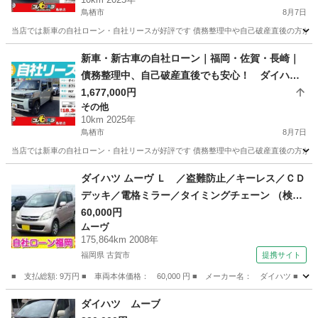
鳥栖市
8月7日
当店では新車の自社ローン・自社リースが好評です 債務整理中や自己破産直後の方が審査
佐賀
鳥栖市
ダイハツ
車両
新車・新古車の自社ローン｜福岡・佐賀・長崎｜
債務整理中、自己破産直後でも安心！ ダイハ
ツ タフト G DCV R07年式
1,677,000円
その他
10km 2025年
鳥栖市
8月7日
当店では新車の自社ローン・自社リースが好評です 債務整理中や自己破産直後の方が審査
佐賀
鳥栖市
その他
車両
ダイハツ ムーヴ Ｌ ／盗難防止／キーレス／ＣＤ
デッキ／電格ミラー／タイミングチェーン （検9.
7）
60,000円
ムーヴ
175,864km 2008年
福岡県 古賀市
提携サイト
■ 支払総額: 9万円 ■ 車両本体価格： 60,000 円 ■ メーカー名： ダイハツ 
福岡
古賀市
ムーヴ
ダイハツ ムーブ