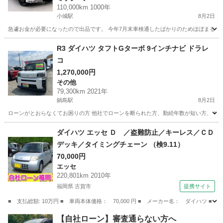
110,000km 1000年
小城駅
8月2日
急遽お金が必要になったので出品です。 今年7月末車検通したばかりのためほぼまる2年付い
佐賀
小城市
小城駅
ミラジーノ
R3 ダイハツ タフトGターボ 9インチナビ ドラレ
コ
1,270,000円
その他
79,300km 2021年
鍋島駅
8月2日
ローンがとおらなくてお困りの方 他社でローンを断られた方、勤続年数が短い方、 年金
佐賀
佐賀市
鍋島駅
その他
ダイハツ エッセ Ｄ ／盗難防止／キーレス／ＣＤ
デッキ／タイミングチェーン （検9.11）
70,000円
エッセ
220,801km 2010年
福岡県 古賀市
提携サイト
■ 支払総額: 10万円 ■ 車両本体価格： 70,000 円 ■ メーカー名： ダイハツ 
福岡
古賀市
エッセ
【自社ローン】審査通らない方へ