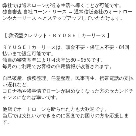
弊社では通常ローンが通る生活へ導くことが可能です。

独自審査 自社ローン・リース → 通常信販会社のオートロー
ンやカーリース へとステップアップしていただけます。

【 救済型クレジット・ＲＹＵＳＥＩカーリース 】

ＲＹＵＳＥＩカーリースは、頭金不要・保証人不要・84回
払いまで設定可能です。

独自の審査基準により可決率は80～95％です。

毎月のご利用でお客様の信用情報が改善されます。

自己破産、債務整理、任意整理、民事再生、携帯電話の支払
い遅れなど、

コロナ禍や諸事情でローンが組めなくなった方のセカンドチ
ャンスになれば幸いです。

他店でオートローンを断られた方も大歓迎です。

当店では支払いができるのに審査でお困りの方を応援しま
す。
