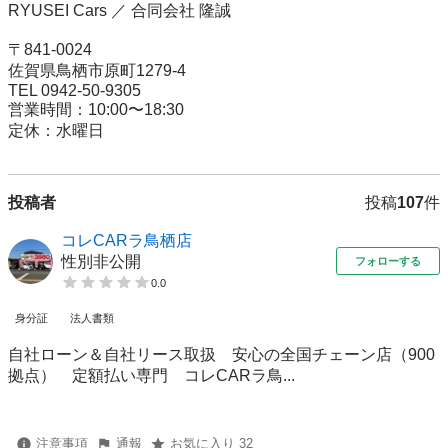
RYUSEI Cars ／ 合同会社 隆誠

〒841-0024

佐賀県鳥栖市原町1279-4

TEL 0942-50-9305

営業時間：10:00〜18:30

定休：水曜日
投稿者
投稿
107
件
コレCARラ鳥栖店
性別非公開
フォローする
0.0
身分証
法人書類
自社ローン＆自社リース取扱 安心の全国チェーン店（900
拠点） 定額払い専門 コレCARラ鳥...
注意事項
通報
お気に入り 32