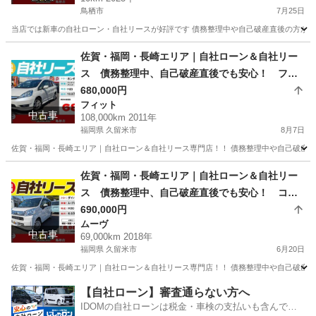
鳥栖市
7月25日
当店では新車の自社ローン・自社リースが好評です 債務整理中や自己破産直後の方が審査
佐賀
鳥栖市
タント
車両
佐賀・福岡・長崎エリア｜自社ローン＆自社リー
ス 債務整理中、自己破産直後でも安心！ フィ
ットシャトルＨＶ H23年式
680,000円
フィット
中古車
108,000km 2011年
福岡県 久留米市
8月7日
佐賀・福岡・長崎エリア｜自社ローン＆自社リース専門店！！ 債務整理中や自己破産直
福岡
久留米市
フィット
ローン
佐賀・福岡・長崎エリア｜自社ローン＆自社リー
ス 債務整理中、自己破産直後でも安心！ コミ
コミ定額乗り ダイハツ ムーブ L "SAⅢ" H30
690,000円
ムーヴ
年式
中古車
69,000km 2018年
福岡県 久留米市
6月20日
佐賀・福岡・長崎エリア｜自社ローン＆自社リース専門店！！ 債務整理中や自己破産直
福岡
久留米市
ムーヴ
ローン
【自社ローン】審査通らない方へ
IDOMの自社ローンは税金・車検の支払いも含んでい