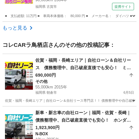
福岡県 古賀市
提携サイト
■ 支払総額: 11万円 ■ 車両本体価格： 80,000 円 ■ メーカー名： ダイハツ
福岡
古賀市
ミラ
もっと見る
コレCARラ鳥栖店
さんのその他の投稿記事：
佐賀・福岡・長崎エリア｜自社ローン＆自社リー
ス 債務整理中、自己破産直後でも安心！ ミツ
ビシ eKスペース H27年式
690,000円
その他
中古車
55,000km 2015年
福岡県 朝倉市
6月5日
佐賀・福岡・長崎エリア｜自社ローン＆自社リース専門店！！ 債務整理中や自己破産直
福岡
朝倉市
その他
ローン
新車・新古車の自社ローン｜福岡・佐賀・長崎｜
債務整理中、自己破産直後でも安心！ ホンダ N
-BOXカスタム R07年式
1,923,900円
N-BOX
中古車