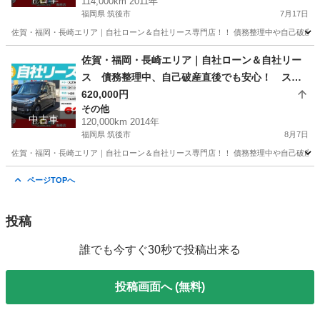
114,000km 2011年
福岡県 筑後市
7月17日
佐賀・福岡・長崎エリア｜自社ローン＆自社リース専門店！！ 債務整理中や自己破産直
福岡
筑後市
その他
ローン
佐賀・福岡・長崎エリア｜自社ローン＆自社リー
ス 債務整理中、自己破産直後でも安心！ スズ
キ スペーシアカスタムTS H26年式
620,000円
その他
中古車
120,000km 2014年
福岡県 筑後市
8月7日
佐賀・福岡・長崎エリア｜自社ローン＆自社リース専門店！！ 債務整理中や自己破産直
福岡
筑後市
その他
ローン
ページTOPへ
投稿
誰でも今すぐ30秒で投稿出来る
投稿画面へ (無料)