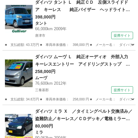
ダイハツ タント Ｌ 純正ＣＤ 左側スライドド
ア キーレス 純正バイザー ヘッドライトレ
ベライザー （検8.12）
398,000円
タント
66,000km 2009年
唐津市
提携サイト
■ 支払総額: 43.3万円 ■ 車両本体価格： 398,000 円 ■ メーカー名： 
佐賀
唐津市
タント
ダイハツ ムーヴ Ｌ 純正オーディオ 外部入力
キーレスエントリー アイドリングストップ ベ
ンチシート シートリフター ステアリングチル
258,000円
ムーヴ
ト ヘッドライトレベライザー ドアバイザー
76,600km 2012年
禁煙車 取扱説明書 定期点検記録簿 （検9.5）
三養基郡
提携サイト
■ 支払総額: 34.8万円 ■ 車両本体価格： 258,000 円 ■ メーカー名： ダ
佐賀
三養基郡
ムーヴ
ダイハツ ミラ Ｘ ／タイミングベルト交換済み／
盗難防止／キーレス／ＣＤデッキ／電格ミラー
（検9.8）
80,000円
ミラ
90,063km 2004年