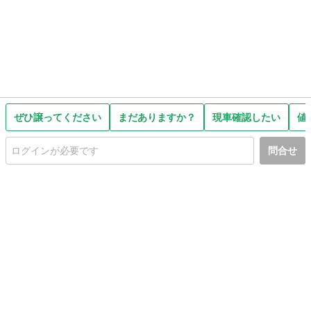
ぜひ譲ってください
まだありますか？
現車確認したい
値
問合せ
初めての方へ
利用規約
プライバシーポリシー
プライバシー・ステートメント
健全化に資する運用方針
お問い合わせ
運営会社
サイトマップ
ご利用ガイド
フリーワードで探す