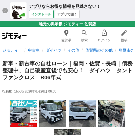
アプリならお得な情報を見逃さない！
インストール
アプリで開く
地元の掲示板 ジモティー 佐賀版
佐賀県
検索
ログイン
投稿
ジモティー
中古車
ダイハツ
その他
佐賀県のその他
鳥栖市の
新車・新古車の自社ローン｜福岡・佐賀・長崎｜債務
整理中、自己破産直後でも安心！ ダイハツ タント
ファンクロス R06年式
投稿ID: 1bb88i
2026年6月26日 06:33