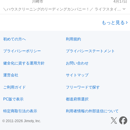
川崎市
4月17日
＼ハウスクリーニングのリーディングカンパニー！／ ライフスタイル
の多様化や感染症の大規模流行など “ハウスクリーニング”需要が急速
神奈川
川崎市
その他
未経験
な成長を見せている昨今。 拡大するハウスクリーニング市場のパイオ
もっと見る
ニアとして 確かな...
初めての方へ
利用規約
プライバシーポリシー
プライバシーステートメント
健全化に資する運用方針
お問い合わせ
運営会社
サイトマップ
ご利用ガイド
フリーワードで探す
PC版で表示
都道府県選択
特定商取引法の表示
利用者情報の外部送信について
© 2011-2026 Jimoty, Inc.