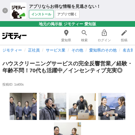
アプリならお得な情報を見逃さない！
インストール
アプリで開く
地元の掲示板 ジモティー 愛知版
愛知県
検索
ログイン
投稿
ジモティー
正社員
サービス業
その他
愛知県のその他
名古屋
ハウスクリーニングサービスの完全反響営業／経験・
年齢不問！70代も活躍中／インセンティブ充実◎
投稿ID: 1oi00s