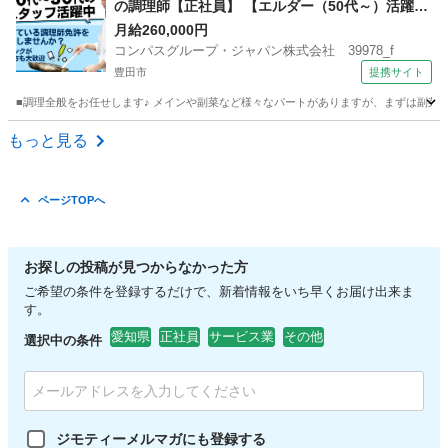
の調理師【正社員】 【エルダー（50代～）活躍
中】
月給260,000円
コンパスグループ・ジャパン株式会社 39978_f
豊田市
提携サイト
■調理全般をお任せします♪ メインや副菜など様々なパートがありますが、まずは副菜からスタ
愛知
豊田市
調理師
もっと見る
ページTOPへ
お探しの投稿が見つからなかった方
ご希望の条件を登録するだけで、新着情報をいち早くお届け出来ま
す。
愛知県
正社員
サービス業
その他
選択中の条件
ジモティーメルマガにも登録する