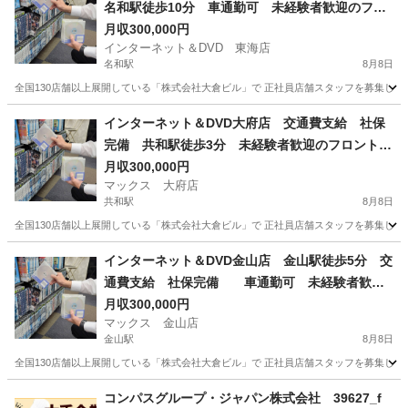
名和駅徒歩10分 車通勤可 未経験者歓迎のフロ
ントスタッフ【髪型髪色自由】【日払い可】社員
月収300,000円
インターネット＆DVD 東海店
寮
名和駅
8月8日
全国130店舗以上展開している「株式会社大倉ビル」で 正社員店舗スタッフを募集して
愛知
東海市
名和駅
その他
業務
インターネット＆DVD大府店 交通費支給 社保
完備 共和駅徒歩3分 未経験者歓迎のフロントス
タッフ【髪型髪色自由】【日払い可】社員寮
月収300,000円
マックス 大府店
共和駅
8月8日
全国130店舗以上展開している「株式会社大倉ビル」で 正社員店舗スタッフを募集して
愛知
大府市
共和駅
その他
業務
インターネット＆DVD金山店 金山駅徒歩5分 交
通費支給 社保完備 車通勤可 未経験者歓迎
のフロントスタッフ【髪型髪色自由】【日払い
月収300,000円
マックス 金山店
可】社員寮
金山駅
8月8日
全国130店舗以上展開している「株式会社大倉ビル」で 正社員店舗スタッフを募集して
愛知
名古屋市
金山駅
その他
業務
コンパスグループ・ジャパン株式会社 39627_f