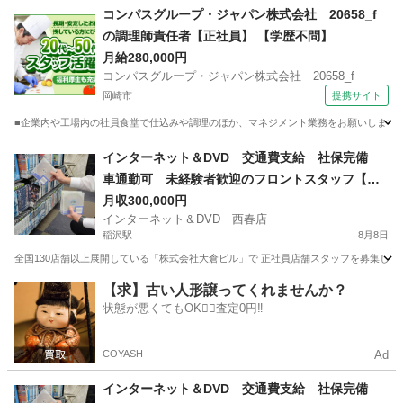
愛知
名古屋市
その他
業務
コンパスグループ・ジャパン株式会社 20658_f
の調理師責任者【正社員】 【学歴不問】
月給280,000円
コンパスグループ・ジャパン株式会社 20658_f
岡崎市
提携サイト
■企業内や工場内の社員食堂で仕込みや調理のほか、マネジメント業務をお願いします。
愛知
岡崎市
調理師
インターネット＆DVD 交通費支給 社保完備
車通勤可 未経験者歓迎のフロントスタッフ【髪
型髪色自由】【日払い可】社員寮
月収300,000円
インターネット＆DVD 西春店
稲沢駅
8月8日
全国130店舗以上展開している「株式会社大倉ビル」で 正社員店舗スタッフを募集して
愛知
北名古屋市
稲沢駅
その他
業務
【求】古い人形譲ってくれませんか？
状態が悪くてもOK🙆‍♀️査定0円‼️
COYASH
Ad
インターネット＆DVD 交通費支給 社保完備