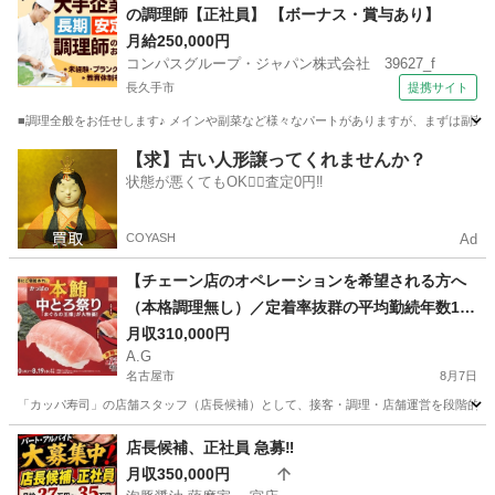
の調理師【正社員】 【ボーナス・賞与あり】
月給250,000円
コンパスグループ・ジャパン株式会社 39627_f
長久手市
提携サイト
■調理全般をお任せします♪ メインや副菜など様々なパートがありますが、まずは副菜からスタ
愛知
長久手市
調理師
【求】古い人形譲ってくれませんか？
状態が悪くてもOK🙆‍♀️査定0円‼️
COYASH
Ad
【チェーン店のオペレーションを希望される方へ
（本格調理無し）／定着率抜群の平均勤続年数13.
9年／飲食経験を“次の安定”へ】「かっぱ寿司」店
月収310,000円
A.G
舗運営スタッフ募集｜
名古屋市
8月7日
「カッパ寿司」の店舗スタッフ（店長候補）として、接客・調理・店舗運営を段階的に学
愛知
名古屋市
飲食
店長候補、正社員 急募‼️
月収350,000円