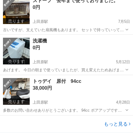
ストーブ 去年まで使っておりました。
ください。 砕石の運搬までお手伝いいたします。 1立米からご注文...
0円
売ります
上田原駅
7月5日
古いですが、支えていた扇風機もあります。 セットで持っていっても
らえると助かります。
長野
上田市
上田原駅
季節、空調家電
セット
洗濯機
0円
売ります
上田原駅
5月12日
あげます。 今日の朝まで使っていましたが、買え変えたためあげま
す。
長野
上田市
上田原駅
生活家電
トゥデイ 原付 94cc
38,000円
売ります
上田原駅
4月28日
多数のお問い合わせありがとうございます。 94cc ボアアップです。
80キロは出ます。 下り上りもスイスイ登ります。 ボアのみです。 他
長野
上田市
上田原駅
ホンダ
ボアアップ
は純正です。 不具合は少しブレーキが鳴く程度です。 走る止まる曲が
もっと見る
るには問題...