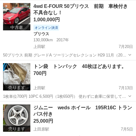
あります！
長野
上田市
上田駅
ダイエットグッズ
筋トレ
4wd E-FOUR 50プリウス 前期 車検付き
不具合なし！
1,000,000円
中古車
オンライン決済
プリウス
130,000km
2017年
上田駅
7月20日
50プリウス 前期 グレードA ツーリングセレクション H29 11月（2017
11月） クルコンあり 13万キロ 車検 R9 2月 不具合なし 車高調 自動車
長野
上田市
上田駅
プリウス
前期
トン袋 トンパック 40枚ほどあります。
税支払い済 名変まで3万預かります 現金一括
700円
売ります
上田駅
7月13日
1枚単位700円 10PC 6,500円（1枚650円） 使わずに倉庫に保管してあ
ったものです。
長野
上田市
上田駅
その他
ジムニー weds ホイール 195R16C トラン
パス付き
25,000円
売ります
上田原駅
7月5日