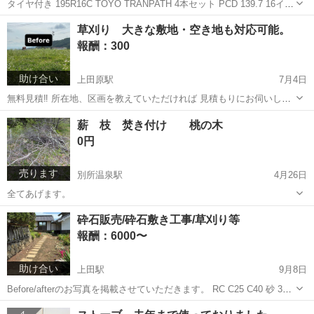
タイヤ付き 195R16C TOYO TRANPATH 4本セット PCD 139.7 16イン
チ 5.5J +20 溝はまだあります！ JB23 5型に履いていました。 車両売
長野
上田市
上田原駅
タイヤ、ホイール
ホイール
草刈り 大きな敷地・空き地も対応可能。
却のため、出品致します。
報酬：300
助け合い
上田原駅
7月4日
無料見積‼️ 所在地、区画を教えていただければ 見積もりにお伺いしま
す。 斜面等の見積は下記の金額と異なる場合がございます。 あらかじ
長野
上田市
上田原駅
手伝いたい/助けたい
土地
薪 枝 焚き付け 桃の木
めご了承ください。 広く、平らに近い土地 50cm以下の草 1㎡あたり
0円
300円 5...
売ります
別所温泉駅
4月26日
全てあげます。
長野
小県郡
別所温泉駅
その他
砕石販売/砕石敷き工事/草刈り等
報酬：6000〜
助け合い
上田駅
9月8日
Before/afterのお写真を掲載させていただきます。 RC C25 C40 砂 3号
5号 玉砂利 各種揃えております。 砕石敷き等も致しますので、ご相談
長野
上田市
上田駅
手伝いたい/助けたい
砕石