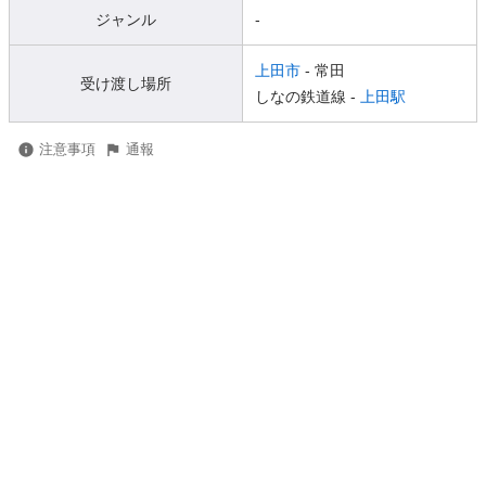
ジャンル
-
上田市
- 常田
受け渡し場所
しなの鉄道線 -
上田駅
注意事項
通報