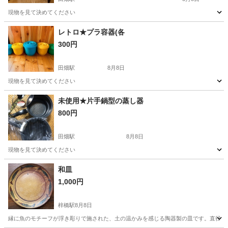
現物を見て決めてください
長野
伊那市
田畑駅
調理器具
レトロ★プラ容器(各
300円
田畑駅
8月8日
現物を見て決めてください
長野
伊那市
田畑駅
その他
容器
未使用★片手鍋型の蒸し器
800円
田畑駅
8月8日
現物を見て決めてください
長野
伊那市
田畑駅
調理器具
蒸し器
和皿
1,000円
梓橋駅
8月8日
縁に魚のモチーフが浮き彫りで施された、土の温かみを感じる陶器製の皿です。直径25センチです。