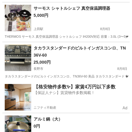
サーモス シャトルシェフ 真空保温調理器
5,000円
上田駅
8月8日
THERMOS サーモス 真空保温調理器 シャトルシェフ IH200V対応 容量：3.0L 
長野
上田市
上田駅
調理器具
タカラスタンダードのビルトインガスコンロ、TN
36V-60
25,000円
長野市
8月8日
タカラスタンダードのビルトインガスコンロ、TN36V-60 美品 タカラスタンダード 都市ガス
長野
長野市
その他
【格安物件多数✨】家賃4万円以下多数
【保証人ナシ】賃貸物件多数掲載！
ニフティ不動産
Ad
アルミ鍋（大）
0円