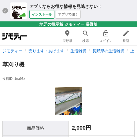
アプリならお得な情報を見逃さない！
インストール
アプリで開く
地元の掲示板 ジモティー 長野版
長野県
検索
ログイン
投稿
ジモティー
売ります・あげます
生活雑貨
長野県の生活雑貨
上
草刈り機
投稿ID: 1na93x
2,000円
商品価格