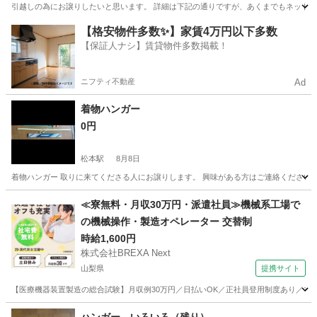
引越しの為にお譲りしたいと思います。 詳細は下記の通りですが、あくまでもネット引
長野
北安曇郡
白馬駅
調理器具
【格安物件多数✨】家賃4万円以下多数
【保証人ナシ】賃貸物件多数掲載！
ニフティ不動産
Ad
着物ハンガー
0円
松本駅
8月8日
着物ハンガー 取りに来てくださる人にお譲りします。 興味がある方はご連絡ください
長野
松本市
松本駅
洗濯用品
≪寮無料・月収30万円・派遣社員≫機械系工場で
の機械操作・製造オペレーター 交替制
時給1,600円
株式会社BREXA Next
山梨県
提携サイト
【医療機器装置製造の総合試験】月収例30万円／日払いOK／正社員登用制度あり／マイカ
山梨
その他