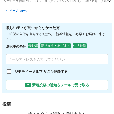
50プリウス 前期 グレードA ツーリングセレクション H29 11月（2017 11月） クルコ
長野
上田市
上田駅
プリウス
ページTOPへ
欲しいモノが見つからなかった方
ご希望の条件を登録するだけで、新着情報をいち早くお届け出来ま
す。
長野県
売ります・あげます
生活雑貨
選択中の条件
ジモティーメルマガにも登録する
新着投稿の通知をメールで受け取る
投稿