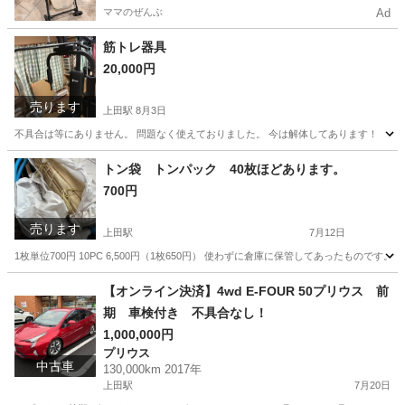
ママのぜんぶ
Ad
筋トレ器具
20,000円
売ります
上田駅
8月3日
不具合は等にありません。 問題なく使えておりました。 今は解体してあります！
長野
上田市
上田駅
ダイエットグッズ
トン袋 トンパック 40枚ほどあります。
700円
売ります
上田駅
7月12日
1枚単位700円 10PC 6,500円（1枚650円） 使わずに倉庫に保管してあったものです。
長野
上田市
上田駅
その他
【オンライン決済】4wd E-FOUR 50プリウス 前
期 車検付き 不具合なし！
1,000,000円
プリウス
中古車
130,000km 2017年
上田駅
7月20日