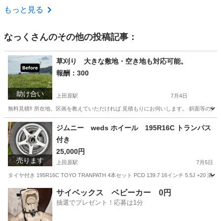
長野
安曇野市
梓橋駅
食器
状態
もっと見る
なっく
さんのその他の投稿記事：
草刈り 大きな敷地・空き地も対応可能。
報酬：300
助け合い
上田原駅
7月4日
無料見積‼️ 所在地、区画を教えていただければ 見積もりにお伺いします。 斜面等の見積は
長野
上田市
上田原駅
手伝いたい/助けたい
土地
ジムニー weds ホイール 195R16C トランパス
付き
25,000円
売ります
上田原駅
7月5日
タイヤ付き 195R16C TOYO TRANPATH 4本セット PCD 139.7 16インチ 5.5
長野
上田市
上田原駅
タイヤ、ホイール
サイベックス ベビーカー 0円
抽選でプレゼント！応募は1分