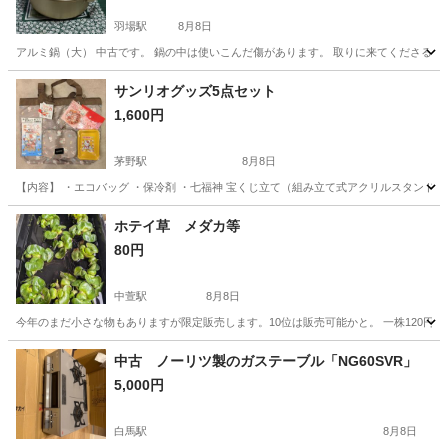
羽場駅
8月8日
アルミ鍋（大） 中古です。 鍋の中は使いこんだ傷があります。 取りに来てくださる人
長野
上伊那郡
羽場駅
調理器具
サンリオグッズ5点セット
1,600円
茅野駅
8月8日
【内容】 ・エコバッグ ・保冷剤 ・七福神 宝くじ立て（組み立て式アクリルスタンド）
長野
茅野市
茅野駅
生活雑貨
ホテイ草 メダカ等
80円
中萱駅
8月8日
今年のまだ小さな物もありますが限定販売します。10位は販売可能かと。 一株120円期
長野
安曇野市
中萱駅
家庭用品
ホテイ草
中古 ノーリツ製のガステーブル「NG60SVR」
5,000円
白馬駅
8月8日