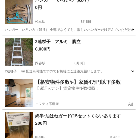
ハンガー いろいろ（残り）
0円
松本駅
8月8日
ハンガー いろいろ（残り） 全部でなくても、欲しいハンガーだけ選んでいただければ
長野
松本市
松本駅
洗濯用品
譲り
2連梯子 アルミ 脚立
6,000円
岡谷駅
8月8日
2連梯子 7m 配達も可能ですのでお気軽にご連絡お願いします。
長野
諏訪郡
岡谷駅
家庭用品
【格安物件多数✨】家賃4万円以下多数
【保証人ナシ】賃貸物件多数掲載！
ニフティ不動産
Ad
綿半:油はねガード(15セットくらいあります
200円
田畑駅
8月8日