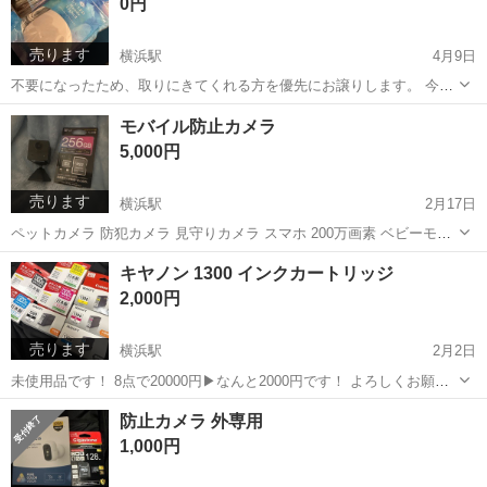
0円
売ります
横浜駅
4月9日
不要になったため、取りにきてくれる方を優先にお譲りします。 今日
藤沢駅17時受け取り可能です(*^^*)
神奈川
横浜市
横浜駅
その他
レジン
モバイル防止カメラ
5,000円
売ります
横浜駅
2月17日
ペットカメラ 防犯カメラ 見守りカメラ スマホ 200万画素 ベビーモニ
ター ベビーカメラ 介護モニター 小型 屋内 ワイヤレス 簡単 設置 ペッ
神奈川
横浜市
横浜駅
防災、セキュリティ
モバイル
キヤノン 1300 インクカートリッジ
ト 猫 子ども 赤ちゃん 高齢者 通話 会話 留守番 介護 家庭用 工事不要
2,000円
...
売ります
横浜駅
2月2日
未使用品です！ 8点で20000円▶︎なんと2000円です！ よろしくお願い
します！
神奈川
横浜市
横浜駅
プリンター
インクカートリッジ
防止カメラ 外専用
1,000円