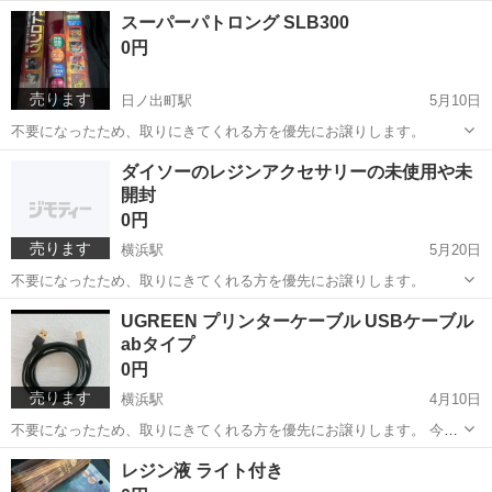
朝受け取り可能です
神奈川
横浜市
日ノ出町駅
その他
クリーナー
スーパーパトロング SLB300
0円
売ります
日ノ出町駅
5月10日
不要になったため、取りにきてくれる方を優先にお譲りします。
神奈川
横浜市
日ノ出町駅
防災、セキュリティ
SLB
ダイソーのレジンアクセサリーの未使用や未
開封
0円
売ります
横浜駅
5月20日
不要になったため、取りにきてくれる方を優先にお譲りします。
神奈川
横浜市
横浜駅
その他
レジン
UGREEN プリンターケーブル USBケーブル
abタイプ
0円
売ります
横浜駅
4月10日
不要になったため、取りにきてくれる方を優先にお譲りします。 今日
上大岡駅受け取り可能です(*^^*) よろしくお願いします
神奈川
横浜市
横浜駅
プリンター
UGREEN
レジン液 ライト付き