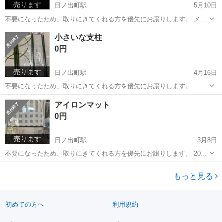
売ります
日ノ出町駅
5月10日
不要になったため、取りにきてくれる方を優先にお譲りします。 メモ
リーカードは違いますので 128GBメモリーカード出しますので 安心し
神奈川
横浜市
日ノ出町駅
防災、セキュリティ
譲り
小さいな支柱
てください😌
0円
売ります
日ノ出町駅
4月16日
不要になったため、取りにきてくれる方を優先にお譲りします。
神奈川
横浜市
日ノ出町駅
その他
支柱
アイロンマット
0円
売ります
日ノ出町駅
3月8日
不要になったため、取りにきてくれる方を優先にお譲りします。 2026
年3月9日9時30分から受け取り可能です 受け取り場所は日の出町駅周
神奈川
横浜市
日ノ出町駅
生活家電
マット
りでふ よろしくお願いします
もっと見る
初めての方へ
利用規約