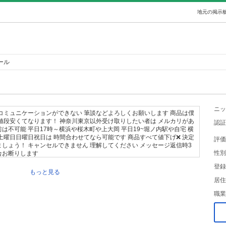
地元の掲示板
ール
ニッ
コミュニケーションができない 筆談などよろしくお願いします 商品は僕
値段安くてなります！ 神奈川東京以外受け取りしたい者は メルカリがあ
認証
前は不可能 平日17時～横浜や桜木町や上大岡 平日19~堀ノ内駅や自宅 横
土曜日日曜日祝日は 時間合わせてなら可能です 商品すべて値下げ❌ 決定
評価
しょう！ キャンセルできません 理解してください メッセージ返信時3
性別
合お断りします
登録
もっと見る
居住
職業