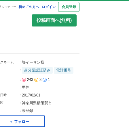
初めての方へ
ログイン
会員登録
 ジモティー
投稿画面へ(無料)
クネーム
：
聾イーサン様
：
身分証認証済み
電話番号
：
243
3
1
：
男性
日時
：
2017/02/01
区
：
神奈川県横須賀市
：
未登録
＋ フォロー