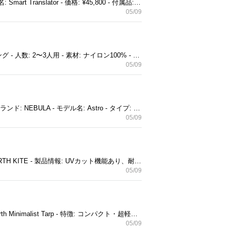
iFLYTEKのスマート翻訳機は、言語の壁を越えるための便利なデバイスです。 - ブランド: iFLYTEK - モデル名: Smart Translator - 価格: ¥45,800 - 付属品: USBケーブル - 状態: 未使用 ご覧いただきありがとうございます。
05/09
ナイロン100%製の2〜3人用テント、軽量で持ち運びに便利。 - ブランド: finetrack - モデル名: ツエルト2ロング - 人数: 2〜3人用 - 素材: ナイロン100% - カラー: M0 ご覧いただきありがとうございます。
05/09
Android搭載のモバイルプロジェクター、Astroは100ANSIルーメンの明るさを持ち、USB-C接続に対応。 - ブランド: NEBULA - モデル名: Astro - タイプ: Android搭載モバイルプロジェクター - 付属品: リモコン、充電ケーブル - 解像度: 100ANSIルーメン - 色: ホワイト - 接続端子: USB-C 汚れありために5000円引く 済みです ご覧いただきありがとうございます。
05/09
UVカット機能と耐水性を備えた300×300cmのキャンプ用タープ。 - ブランド: WHOLE EARTH - 商品名: EARTH KITE - 製品情報: UVカット機能あり、耐水性あり、サイズ: 300×300cm ご覧いただきありがとうございます。
05/09
コンパクトで超軽量なアウトドア用タープ、耐水圧2000mmで安心。 - ブランド: Whole Earth - モデル名: Earth Minimalist Tarp - 特徴: コンパクト・超軽量 - 用途: アウトドア・キャンプ用 - 耐水圧: 2000mm ご覧いただきありがとうございます。
05/09