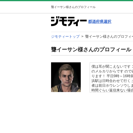
聾イーサン様さんのプロフィール
ジモティートップ
>
聾イーサン様さんのプロフィ
聾イーサン様さんのプロフィール
僕は耳が聞こえないです 
のメルカリからです ので
ります！ 平日9時～16時
浜駅は日時合わせて行く 
者は前日ホウレンソウしま
時間ぐらい返信来ない場