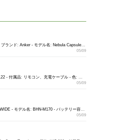
720p解像度、200 ANSIルーメンの明るさを持つ、Google Assistant対応のAndroid TVプロジェクターです。 - ブランド: Anker - モデル名: Nebula Capsule II - OS: Android TV 9.0 - 解像度: 720p - 明るさ: 200 ANSIルーメン - 音声アシスタント: Google Assistant - セット内容: リモコン、充電器、取扱説明書 ご覧いただきありがとうございます。
05/09
コンパクトなプロジェクターで、リモコンと充電ケーブル付き。 - モデル名: Nebula Capsule Max - 型番: 92122 - 付属品: リモコン、充電ケーブル - 色: ブラック - 価格: 69,990円 ご覧いただきありがとうございます。
05/09
700ANSIルーメンの明るさと2,500mAhバッテリーを搭載したAndroid TVプロジェクター。 - ブランド: BLUEWIDE - モデル名: BHN-M170 - バッテリー容量: 2,500mAh - 解像度: 700ANSIルーメン - OS: Android TV ご覧いただきありがとうございます。
05/09