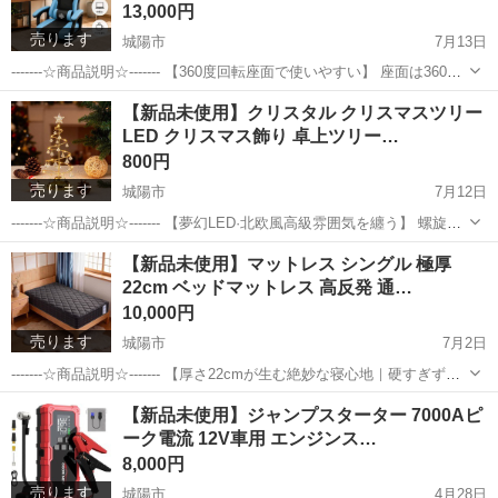
13,000円
売ります
城陽市
7月13日
-------☆商品説明☆------- 【360度回転座面で使いやすい】 座面は360度
回転仕様で、座ったまま左右に向きを変えられます。ゲーム機、コン
京都
城陽市
椅子
ヘッドレスト
【新品未使用】クリスタル クリスマスツリー
トローラー、リモコン、ローテーブルまわりの物を取りやすく、限ら
LED クリスマス飾り 卓上ツリー…
れたスペー...
800円
売ります
城陽市
7月12日
-------☆商品説明☆------- 【夢幻LED·北欧風高級雰囲気を纏う】 螺旋状
金属フレームに、クリスタル調ペンダントが輝き、LED ストリングの
京都
城陽市
インテリア雑貨/小物
クリスマスツリー
【新品未使用】マットレス シングル 極厚
間接光が「柔らかな輝き」を纏わせます。北欧フレッシュデザイン
22cm ベッドマットレス 高反発 通…
は、クリス...
10,000円
売ります
城陽市
7月2日
-------☆商品説明☆------- 【厚さ22cmが生む絶妙な寝心地｜硬すぎず柔
らかすぎず】 EUMELAN シングルマットレスは、総厚22cmの贅沢な
京都
城陽市
寝具
シングル
【新品未使用】ジャンプスターター 7000Aピ
設計。一般のマットレスと比べて、底付き感がさらに少なく、体圧を
ーク電流 12V車用 エンジンス…
効率...
8,000円
売ります
城陽市
4月28日