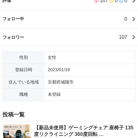
107
0
0
評価
前に「フォロー割希望と」コメントお願い致します⭐️
┈┈┈┈┈┈取引について┈┈┈┈┈┈┈ 場所:基本的にはアルプ
ラザ城陽にてお願い致します🙇‍♀️ 近くのスーパーやコンビニでも対
0
フォロー中
応できます！ 日時:平日18:30以降 土日終日対応可能日あり ★⋰
⋱⋰下記注意事項になります⋱⋰ ⋱★ ⭐️即購入OKです！ ⭐️何か
質問などあれば購入前にコメントお願いします！ ⭐️ほかのフリマ
107
フォロワー
アプリにも出品しておりますので、急に出品を取りやめる商品も
ございます。ご了承くださいませ！ ⭐️他の商品とまとめ買いされ
る方は値引きさせて頂きますので、コメントお願い致します！ ⭐️
性別
女性
ペット無し、喫煙者無しです！ ⭐新品、未使用と記載のある物も
確認や撮影のため、一度開封しております。ご了承くださいませ
登録日時
2023/01/18
m(_ _)m ⭐海外製品のため箱に凹みがあったり、説明書が日本語
表記でない場合があります。 ⭐個人の不用品としての販売のた
住んでいる地域
京都府城陽市
め、メーカー保証は付きません。 最後まで見て下さりありがとう
ございます☘️
職種
未登録
投稿一覧
【新品未使用】ゲーミングチェア 座椅子 135
度リクライニング 360度回転 …