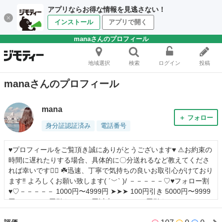
アプリならお得な情報を見逃さない！
インストール
アプリで開く
manaさんのプロフィール
地域選択
検索
ログイン
投稿
manaさんのプロフィール
mana
＋ フォロー
身分証認証済み
電話番号
♥️プロフィールをご覧頂き誠にありがとうございます♥️ ⚠︎︎お約束の
時間に遅れたりする場合、具体的に〇分送れるなど教えてくださ
れば幸いです🙇‍♀️ ☘️迅速、丁寧で気持ちの良いお取引心がけており
ます‼️ よろしくお願い致します( ´﹀` )/ －－－－－♡♥フォロー割
♥♡－－－－－ 1000円〜4999円 ➤➤➤ 100円引き 5000円〜9999
円 ➤➤➤ 200円引き 10000円以上 ➤➤➤ 300円引き フォローして
くださった方、値引きします‼️ フォロー割を利用される方は購入