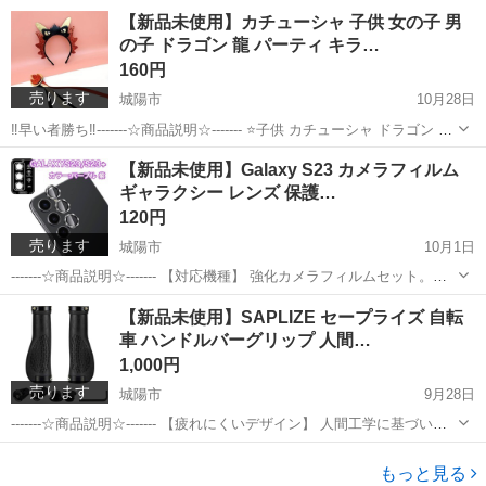
Galaxy S23 レンズのために設計され、正確なサイズ、2.5 Dラウンド
京都
城陽市
携帯アクセサリー
Galaxy S2
【新品未使用】カチューシャ 子供 女の子 男
エッジ加工があり、この強化カメラ保護フィルムのカットは ギ...
の子 ドラゴン 龍 パーティ キラ…
160円
売ります
城陽市
10月28日
‼️早い者勝ち‼️-------☆商品説明☆------- ⭐️子供 カチューシャ ドラゴン 龍
⭐️キラキラ グリッター ⭐️アクセサリー W3.1102
京都
城陽市
キッズ用品
ドラゴン
【新品未使用】Galaxy S23 カメラフィルム
ギャラクシー レンズ 保護…
120円
売ります
城陽市
10月1日
-------☆商品説明☆------- 【対応機種】 強化カメラフィルムセット。
Galaxy S23 レンズのために設計され、正確なサイズ、2.5 Dラウンド
京都
城陽市
携帯アクセサリー
Galaxy S2
【新品未使用】SAPLIZE セープライズ 自転
エッジ加工があり、この強化カメラ保護フィルムのカットは ギ...
車 ハンドルバーグリップ 人間…
1,000円
売ります
城陽市
9月28日
-------☆商品説明☆------- 【疲れにくいデザイン】 人間工学に基づいた
デザインは、手や手首の疲労を軽減するのに役立ちます。 長距離走行
京都
城陽市
その他
ハンドル
に適しています。 【金属エンドプラグ】 アルミニウムの金属素材で耐
もっと見る