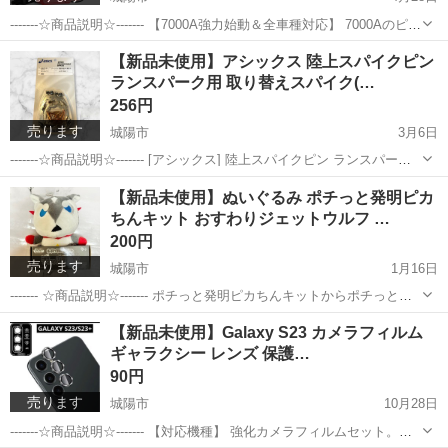
-------☆商品説明☆------- 【7000A強力始動＆全車種対応】 7000Aのピー
ク電流で、12Lガソリン車や10Lディーゼル車を瞬時に始動。12Vのバ
京都
城陽市
その他
mAh
【新品未使用】アシックス 陸上スパイクピン
イク、乗用車、トラックまで幅広く対応し、冬場のバッテリー上が...
ランスパーク用 取り替えスパイク(…
256円
売ります
城陽市
3月6日
-------☆商品説明☆------- [アシックス] 陸上スパイクピン ランスパーク
用 取り替えスパイク(18本) シルバー 6 カラー：シルバー サイズ：
京都
城陽市
靴
陸上
【新品未使用】ぬいぐるみ ポチっと発明ピカ
L(27.5cm〜) １足分 ※新品未使用ですが、箱に破れ...
ちんキット おすわりジェットウルフ …
200円
売ります
城陽市
1月16日
------- ☆商品説明☆------- ポチっと発明ピカちんキットからポチっと発
明ピカちんキット おすわりぬいぐるみ ジェットウルフが登場! ウメジ
京都
城陽市
その他
ウルフ
【新品未使用】Galaxy S23 カメラフィルム
ュンのもとにやってくるバディロボ、ジョットウルフのおすわりぬい
ギャラクシー レンズ 保護…
ぐるみ!...
90円
売ります
城陽市
10月28日
-------☆商品説明☆------- 【対応機種】 強化カメラフィルムセット。