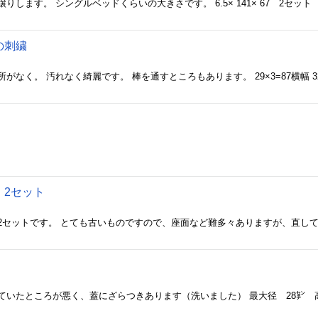
します。 シングルベッドくらいの大きさです。 6.5× 141× 67 2セット
の刺繍
なく。 汚れなく綺麗です。 棒を通すところもあります。 29×3=87横幅 3
 2セット
ていたところが悪く、蓋にざらつきあります（洗いました） 最大径 28㌢ 高