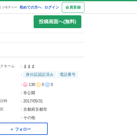
初めての方へ
ログイン
会員登録
 ジモティー
投稿画面へ(無料)
クネーム
：
ままま
：
身分証認証済み
電話番号
：
130
0
0
：
非公開
日時
：
2017/05/31
区
：
京都府京都市
：
その他
＋ フォロー