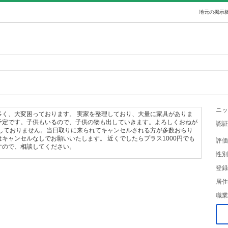
地元の掲示板
ニッ
多く、大変困っております。 実家を整理しており、大量に家具がありま
予定です。子供もいるので、子供の物も出していきます。よろしくおねが
認証
はしておりません。当日取りに来られてキャンセルされる方が多数おらり
キャンセルなしでお願いいたします。 近くでしたらプラス1000円でも
評価
すので、相談してください。
性別
登録
居住
職業