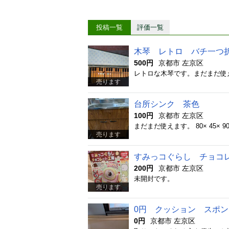
投稿一覧
評価一覧
木琴 レトロ バチ一つ
500円
京都市 左京区
レトロな木琴です。まだまだ使
売ります
台所シンク 茶色
100円
京都市 左京区
まだまだ使えます。 80× 45×
売ります
すみっコぐらし チョコ
200円
京都市 左京区
未開封です。
売ります
0円 クッション スポン
0円
京都市 左京区