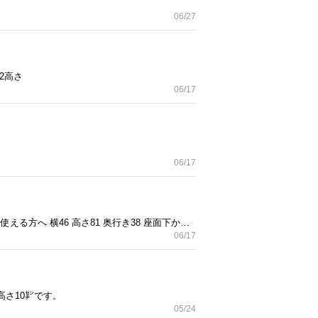
06/27
2高さ
06/17
06/17
可愛い、レトロな緑色の椅子、2セットです。 とても古いものですので、座面など難多々ありますが、直して使える方へ 横46 高さ81 奥行き38 座面下から40㌢
06/17
さ10㌢です。
05/24