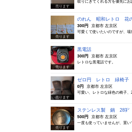
取りにきてくれる方を優先にお譲り
売ります
のれん 昭和レトロ 花
300円
京都市 左京区
可愛くて使いたいのですが、場所が
売ります
黒電話
300円
京都市 左京区
レトロな黒電話です。
売ります
ゼロ円 レトロ 緑椅子
0円
京都市 左京区
売ります
ステンレス製 鍋 28㌢
500円
京都市 左京区
一度も使っていませんが、置い
売ります