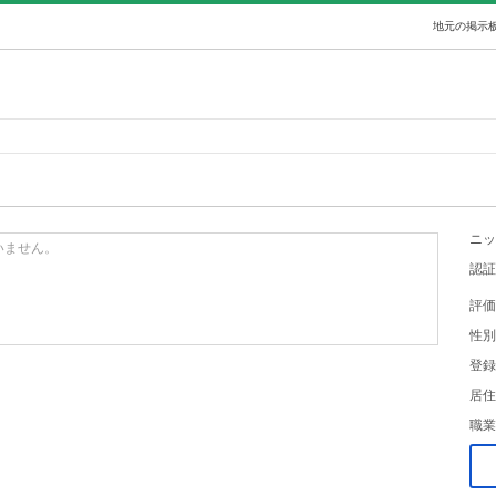
地元の掲示板
ニッ
いません。
認証
評価
性別
登録
居住
職業