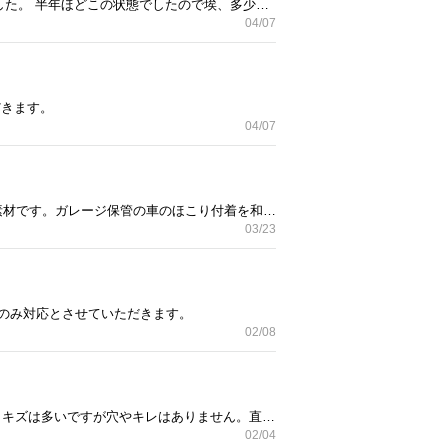
約、たて28cm×横21cm。 新品未使用ですが箱、ビニール、付属装着されてました用紙は 処分してしまいました。 半年ほどこの状態でしたので埃、多少の汚れは有ると思ってください。 直接受け渡しのみ対応とさせていただきます。
04/07
だきます。
04/07
不織布カーカバー。新品未使用です。普通車用（汎用）となります。防水効果はありません。通気性のある素材です。ガレージ保管の車のほこり付着を和らげるカバーと思ってください。半永久品ではありませんので経年劣化により効果は薄れます。アジャスト付きです。直接受け渡しのみ対応とさせていただきます。
03/23
のみ対応とさせていただきます。
02/08
シエンタ、NCP81G後期に装着してました純正オプションのプラスチック製のラゲッジルーム用マットです。キズは多いですが穴やキレはありません。直接受け渡しのみ対応とさせていただきます。
02/04