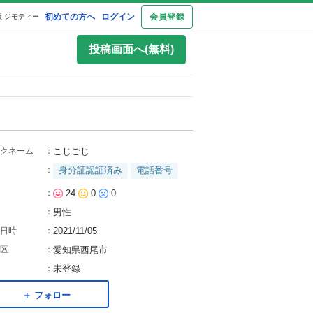
初めての方へ
ログイン
会員登録
 ジモティー
投稿画面へ(無料)
クネーム
：
こじごじ
：
身分証認証済み
電話番号
：
24
0
0
：
男性
日時
：
2021/11/05
区
：
愛知県西尾市
：
未登録
＋ フォロー