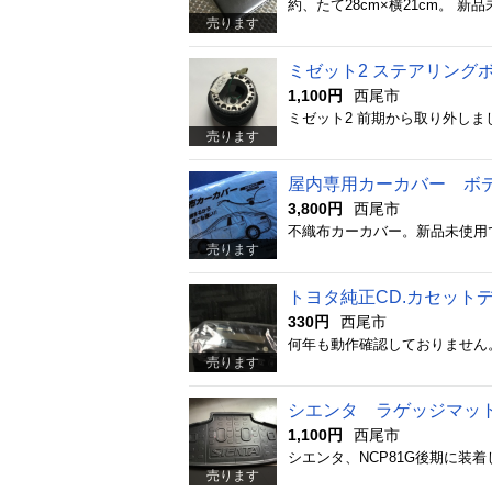
売ります
ミゼット2 ステアリング
1,100円
西尾市
ミゼット2 前期から取り外し
売ります
屋内専用カーカバー ボ
3,800円
西尾市
売ります
トヨタ純正CD.カセット
330円
西尾市
何年も動作確認しておりません
売ります
シエンタ ラゲッジマット
1,100円
西尾市
売ります