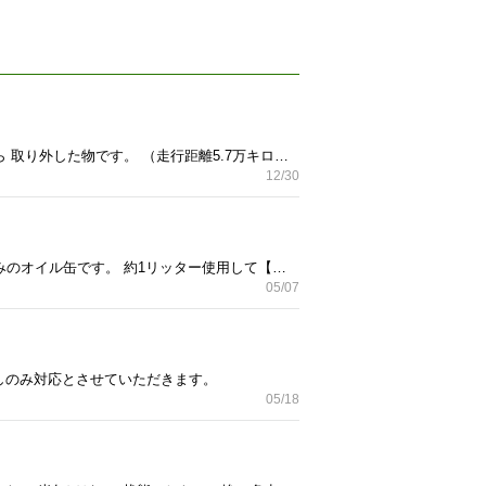
ポルシェ マカン S 正規ディーラー車 右ハンドル 中古パワーウインドスイッチ 平成27年8月登録車から 取り外した物です。 （走行距離5.7万キロ） 運転席のガラス閉める際、 オート機能が故障してますので （ガラスを閉めることは可能です） ジャンク品です。 ノークレーム、ノーリターン 直接引き渡しのみ対応です。 ご理解ある方のみ、お問い合わせ ください！
12/30
み
デュアルポンプシステムフルード DPSF-Ⅱ ホンダ純正 某ホンダ車のデフオイル交換で使用しまして 開封済みのオイル缶です。 約1リッター使用して【約3リッター】残って おりますが今後使う予定がないので出品しました。 今年（2024年）の5月に開封。 屋内保管。 直接受け渡しのみ対応。 ノークレーム、ノーリターン。
05/07
渡しのみ対応とさせていただきます。
05/18