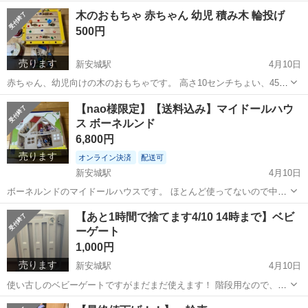
さ：幅 399 ㎜ × 奥行 230 ㎜ × 高さ 613 ㎜ ・適用畳数：加湿空気清
愛知
安城市
新安城駅
季節、空調家電
シャープ
木のおもちゃ 赤ちゃん 幼児 積み木 輪投げ
浄 8.5～14畳 ／ 空気清浄 最大23畳...
500円
売ります
新安城駅
4月10日
赤ちゃん、幼児向けの木のおもちゃです。 高さ10センチちょい、45セ
ンチ四方の穴が空いた台に、木製のネジや釘を模した棒を木製のトン
愛知
安城市
新安城駅
子供用品
輪投げ
【nao様限定】【送料込み】マイドールハウ
カチで打ち付けたりして遊べます。 ネジを回す動作は指の先をよく使
ス ボーネルンド
うので子供の発達に良いと聞いた...
6,800円
売ります
オンライン決済
配送可
新安城駅
4月10日
ボーネルンドのマイドールハウスです。 ほとんど使ってないので中身
はとても綺麗です。組み付いていたのをバラした時に、全ての部品は
愛知
安城市
新安城駅
子供用品
ドールハウス
【あと1時間で捨てます4/10 14時まで】ベビ
水拭きで拭いてあります。 片付ける前に写真を撮り忘れてしまったの
ーゲート
で、組み立て後の写真は無いですが、...
1,000円
売ります
新安城駅
4月10日
使い古しのベビーゲートですがまだまだ使えます！ 階段用なので、ゲ
ート2つついてます。 付属品も全て揃っています。 一部、写真のよう
愛知
安城市
新安城駅
ベビー用品
ベビーゲート