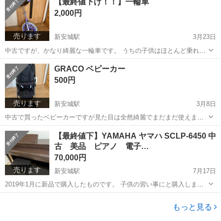
【最終値下げ！！】一輪車
に壁と触れる部品に破れがあるものもありますが、壁紙へのめり込み
2,000円
防止の手作りのアダプタも付けてい...
売ります
新安城駅
3月23日
中古ですが、かなり綺麗な一輪車です。 うちの子供はほとんど乗れず
使わなくなったのでお譲りします。 写真のようにサドルに傷あります
愛知
安城市
新安城駅
キッズ用品
サドル
GRACO ベビーカー
が、乗るところは綺麗でほとんど問題はありません。 ノークレームノ
500円
ーリターンでお願いします。 2...
売ります
新安城駅
3月8日
中古で買ったベビーカーですが見た目は全然綺麗でまだまだ使えま
す。 3枚目は右前方のタイヤのアップで正常状態、それと比較して4枚
愛知
安城市
新安城駅
ベビー用品
状態
【最終値下】YAMAHA ヤマハ SCLP-6450 中
目は左前方のタイヤの状態ですが、タイヤの向きをロックしたり解放
古 美品 ピアノ 電子…
して自由回転できるようにするための爪...
70,000円
売ります
新安城駅
7月17日
2019年1月に新品で購入したものです。 子供の習い事にと購入しまし
たが、辞めてしまったのでお譲りします。 本体に大きな傷は無く、美
愛知
安城市
新安城駅
家具
SCLP
品だと思います。 音が出ない鍵盤もなく、機能欠損ありません。 色は
もっと見る
写真の通りブラウンです。...