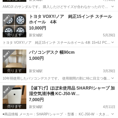
AMOJI のサンダルです。 購入したけどサイズが合わなかったので出
品します。 サイズは27センチです。 新品未使用品です。 写真撮影の
愛知
安城市
新安城駅
靴
crocs
トヨタ VOXY/ノア 純正15インチ スチール
ために袋から出したくらいです。 ネットで3000円強でしたのでお買い
ホイール 4本
得です。 サンダル...
10,000円
売ります
新安城駅
5月29日
トヨタ VOXY/ノア 純正15インチ スチールホイール 4本 15×6J PCD
114.3 オフセット +50 5穴 中古品 ナット付き サイド部の溝が少ないで
愛知
安城市
新安城駅
タイヤ、ホイール
VOXY
パソコンデスク 幅90cm
すが、つい先日まで使用していたため、まだまだ...
1,000円
売ります
新安城駅
3月29日
10年弱使用したパソコンデスクです。 使用期間の割に特に目立つ傷な
ど無く、かなり綺麗です。 一点、机の左奥に目立たない程度の小さい
愛知
安城市
新安城駅
テーブル
デスク
【値下げ】ほぼ未使用品 SHARP/シャープ 加
傷があります（5枚目）が、書き物をするエリアではないため、使用上
湿空気清浄機 KC-J50-W…
不都合は無かったです。 以下ス...
7,000円
売ります
新安城駅
4月11日
◾️商品情報 メーカー：SHARP/シャープ ・型番： KC-J50-W ・大き