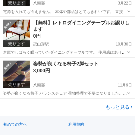
売ります
八頭郡
3月22日
電源を入れても冷えません。 本体や部品はとてもきれいです。 直接取
りにきてくれる方を優先にお譲りします。 よろしくお願いいたしま
鳥取
八頭郡
キッチン家電
譲り
【無料】レトロダイニングテーブルお譲りし
す。 【商品情報】 メーカー: SANYO 型番： SR36-A（ST）...
ます
0円
売ります
恋山形駅
10月30日
倉庫でしばらく眠っていたダイニングテーブルです。 使用感はありま
すがレトロな雰囲気が素敵です。 お引き取りに来ていただける方、お
鳥取
八頭郡
恋山形駅
テーブル
姿勢が良くなる椅子2脚セット
待ちしております。 ◆サイズ 幅150×奥行90×高さ70cm 幕板から床ま
レトロダイニングテーブル
3,000円
での高...
売ります
八頭郡
11月9日
姿勢が良くなる椅子 バランスチェア 荷物整理で不要になりました。 2
脚ともにとても良い状態です。 シート部分にやぶれや汚れはありませ
鳥取
八頭郡
椅子
セット
ん。 木枠も傷みがなくとてもきれいです。 ひざを当てる部分の...
もっと見る
初めての方へ
利用規約