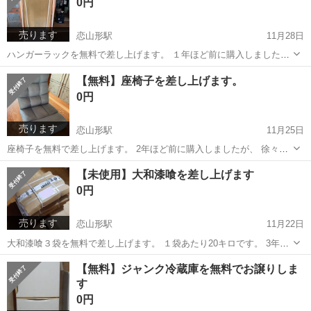
0円
だける方のみお願いします...
売ります
恋山形駅
11月28日
ハンガーラックを無料で差し上げます。 １年ほど前に購入しました。
現在も傾きや破れは特にありませんが、 あくまでも使用済みというこ
鳥取
八頭郡
恋山形駅
その他
ラック
【無料】座椅子を差し上げます。
とをご理解いただける方のみお願いします。 お渡し後の返品は受け付
0円
けておりません...
売ります
恋山形駅
11月25日
座椅子を無料で差し上げます。 2年ほど前に購入しましたが、 徐々に
使用する機会が減り、1年ほどは自宅の荷物置き場に置いていました。
鳥取
八頭郡
恋山形駅
椅子
無料
【未使用】大和漆喰を差し上げます
染み抜きしましたが、座面に薄く汚れがまばらに残っております。 気
0円
になさらない...
売ります
恋山形駅
11月22日
大和漆喰３袋を無料で差し上げます。 １袋あたり20キロです。 3年ほ
ど前に購入し、自宅内に置いたままで完全未使用です。 壁のリフォー
鳥取
八頭郡
恋山形駅
その他
漆喰
【無料】ジャンク冷蔵庫を無料でお譲りしま
ムのために購入しましたが、 仕事が忙しくなり結局使用する機会がな
す
いので出品し...
0円