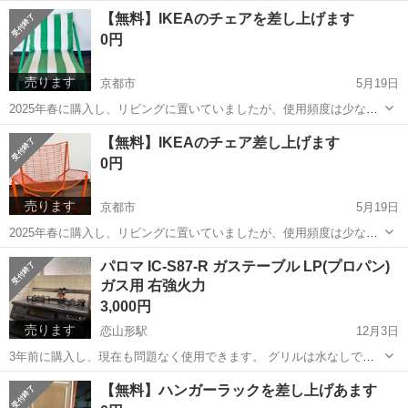
比較的きれいな状態です。 目立つ汚れや破損はありませんが、あくま
京都
京都市
椅子
【無料】IKEAのチェアを差し上げます
で中古品となりますので、ご理解いただける方にお譲りできればと思
0円
います。 こちらは無...
売ります
京都市
5月19日
2025年春に購入し、リビングに置いていましたが、使用頻度は少なく
比較的きれいな状態です。 目立つ汚れや破損はありませんが、あくま
京都
京都市
椅子
無料
【無料】IKEAのチェア差し上げます
で中古品となりますので、ご理解いただける方にお譲りできればと思
0円
います。 こちらは無...
売ります
京都市
5月19日
2025年春に購入し、リビングに置いていましたが、使用頻度は少なく
比較的きれいな状態です。 目立つ汚れや破損はありませんが、あくま
京都
京都市
椅子
無料
パロマ IC-S87-R ガステーブル LP(プロパン)
で中古品となりますので、ご理解いただける方にお譲りできればと思
ガス用 右強火力
います。 こちらは無...
3,000円
売ります
恋山形駅
12月3日
3年前に購入し、現在も問題なく使用できます。 グリルは水なしで
す。 全体的に落としきれない汚れ、傷があります。 素人検品ですので
鳥取
八頭郡
恋山形駅
その他
パロマ
【無料】ハンガーラックを差し上げあます
見落としがある場合がございます。 使用済みということをご理解いた