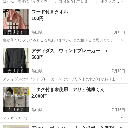
ほとんど着ずにサイズアウトし、自宅保管していました。 ボタンの４
番目と５番目にもともと変色ありです。 後ろの裾の辺りに5ミリほど
兵庫
姫路市
亀山駅
キッズ用品
辺り
フード付きタオル
の汚れありです。 襟元は綺麗です。
100円
売ります
亀山駅
7月15日
色が薄くなっているところもありますが、まだ使えると思います。 ス
イミングの後に使用していました。
兵庫
姫路市
亀山駅
キッズ用品
タオル
アディダス ウィンドブレーカー s
500円
売ります
亀山駅
7月15日
アディダスのウィンドブレーカー？です プリントの剥がれがあります
が、それでも良い方に
兵庫
姫路市
亀山駅
ジャンパー
ウィンドブレーカー
タグ付き未使用 アサヒ健康くん
2,000円
売ります
亀山駅
7月15日
２２センチです
兵庫
姫路市
亀山駅
キッズ用品
アサヒ