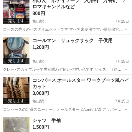
石けん ボディソープ 入浴料 芳香剤 ア
ロマキャンドルなど
800円
売ります
亀山駅
7月15日
ローズの香りのバスタイムセットです すべて未使用ですが長期保管品
です
兵庫
姫路市
亀山駅
その他
入浴料
コールマン リュックサック 子供用
1,200円
売ります
亀山駅
7月15日
グレー×スカイブルーで男女問わず使いやすい色です サイズ：（約）
高さ37.5cm x 幅24cm x 奥行15cm ※素人採寸にて多少の誤差はご
兵庫
姫路市
亀山駅
バッグ
コールマン
コンバース オールスター ワークブーツ風ハイ
了承ください。 ショルダーにカラビナ、ポケット付き ところどころ汚
カット
れはあ...
3,000円
売ります
亀山駅
7月15日
コンバースの定番スニーカー、オールスター 27cm(8 1/2) アッパーに
シンセティックレザー(合成皮革)を用いたワークブーツ風のオールスタ
兵庫
姫路市
亀山駅
靴
オールスター
シャツ 半袖
ーです。 1番上のみ六角形のゴールドはと目、茶色と黄色のツートン
1,500円
カラーの丸紐です。...