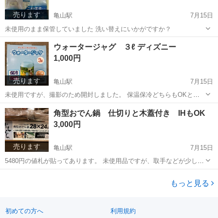
売ります
亀山駅
7月15日
未使用のまま保管していました 洗い替えにいかがですか？
兵庫
姫路市
亀山駅
シャツ
ウォータージャグ ３ℓ ディズニー
1,000円
売ります
亀山駅
7月15日
未使用ですが、撮影のため開封しました。 保温保冷どちらもOKと書
いてあります。 付属のコップは、上部に収納できるようになっていま
兵庫
姫路市
亀山駅
その他
ウォータージャグ
角型おでん鍋 仕切りと木蓋付き IHもOK
す。
3,000円
売ります
亀山駅
7月15日
5480円の値札が貼ってあります。 未使用品ですが、取手などが少し汚
れ(シールの剥がれ)ています。
兵庫
姫路市
亀山駅
調理器具
木蓋
もっと見る
初めての方へ
利用規約