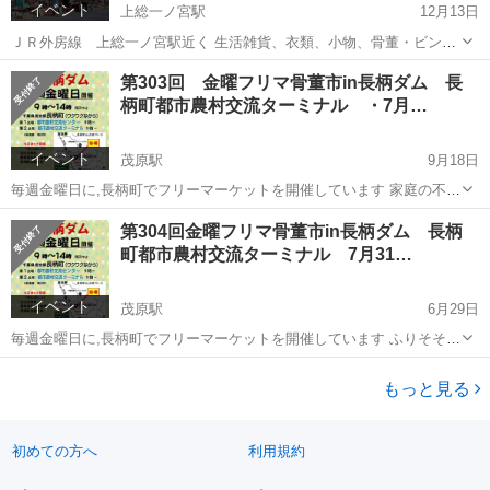
イベント
上総一ノ宮駅
12月13日
ＪＲ外房線 上総一ノ宮駅近く 生活雑貨、衣類、小物、骨董・ビンテ
ージ、古銭、古道具具、手作り など （農産物は 早めに売り切れる
千葉
長生郡
上総一ノ宮駅
フリーマーケット
骨董
第303回 金曜フリマ骨董市in長柄ダム 長
ことが多いのでご注意ください） ☆ ９時～１3時 小雨開催 ☆ 会
柄町都市農村交流ターミナル ・7月…
場：一...
イベント
茂原駅
9月18日
毎週金曜日に,長柄町でフリーマーケットを開催しています 家庭の不用
品や生活雑貨をはじめ、 古道具、手作りハンドメイド品、本格的な骨
千葉
長生郡
茂原駅
フリーマーケット
会場
第304回金曜フリマ骨董市in長柄ダム 長柄
董品、新鮮な農産物など、 バラエティ豊かな品々がズラリ！ 県内各地
町都市農村交流ターミナル 7月31…
から出店者が...
イベント
茂原駅
6月29日
毎週金曜日に,長柄町でフリーマーケットを開催しています ふりそそぐ
太陽と鮮やかな緑に囲まれたファミリーリゾート、長柄町。 森林と湖
千葉
長生郡
茂原駅
フリーマーケット
会場
に囲まれた爽やかな会場で、 日用雑貨からビンテージ・骨董品まで多
もっと見る
彩な商品が揃っていま...
初めての方へ
利用規約