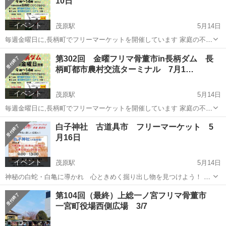
10日
から出店者が...
イベント
茂原駅
5月14日
毎週金曜日に,長柄町でフリーマーケットを開催しています 家庭の不用
品や生活雑貨をはじめ、 古道具、手作りハンドメイド品、本格的な骨
千葉
長生郡
茂原駅
フリーマーケット
会場
第302回 金曜フリマ骨董市in長柄ダム 長
董品、新鮮な農産物など、 バラエティ豊かな品々がズラリ！ 県内各地
柄町都市農村交流ターミナル 7月1…
から出店者が...
イベント
茂原駅
5月14日
毎週金曜日に,長柄町でフリーマーケットを開催しています 家庭の不用
品や生活雑貨をはじめ、 古道具、手作りハンドメイド品、本格的な骨
千葉
長生郡
茂原駅
フリーマーケット
会場
白子神社 古道具市 フリーマーケット 5
董品、新鮮な農産物など、 バラエティ豊かな品々がズラリ！ 県内各地
月16日
から出店者が...
イベント
茂原駅
5月14日
神秘の白蛇・白亀に導かれ 心ときめく掘り出し物を見つけよう！ ◎
日時 ：5月16日（土） 9；00～13：00 ◎会場：白子神社（大駐車
千葉
長生郡
茂原駅
フリーマーケット
会場
第104回（最終）上総一ノ宮フリマ骨董市
場） ＜新装開催＞ 千葉県長生郡白子町関 （JR茂原駅東...
一宮町役場西側広場 3/7