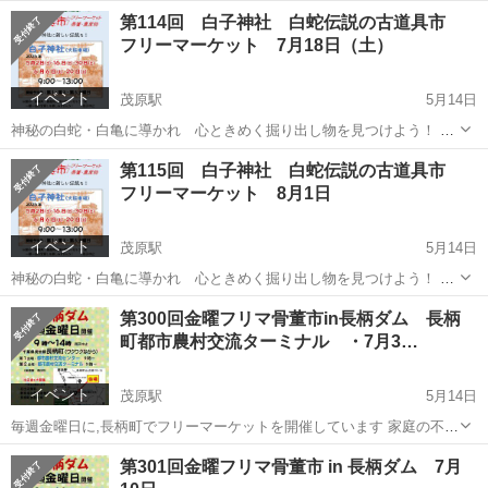
日時 ：7月4日（土） 9；00～13：00 ◎会場：白子神社（大駐車
千葉
長生郡
茂原駅
フリーマーケット
会場
第114回 白子神社 白蛇伝説の古道具市
場） ＜新装開催＞ 千葉県長生郡白子町関 （JR茂原駅東口...
フリーマーケット 7月18日（土）
イベント
茂原駅
5月14日
神秘の白蛇・白亀に導かれ 心ときめく掘り出し物を見つけよう！ ◎
日時 ：7月18日（土） 9；00～13：00 ◎会場：白子神社（大駐車
千葉
長生郡
茂原駅
フリーマーケット
会場
第115回 白子神社 白蛇伝説の古道具市
場） ＜新装開催＞ 千葉県長生郡白子町関 （JR茂原駅東...
フリーマーケット 8月1日
イベント
茂原駅
5月14日
神秘の白蛇・白亀に導かれ 心ときめく掘り出し物を見つけよう！ ◎
日時 ：5月16日（土） 9；00～13：00 ◎会場：白子神社（大駐車
千葉
長生郡
茂原駅
フリーマーケット
会場
第300回金曜フリマ骨董市in長柄ダム 長柄
場） ＜新装開催＞ 千葉県長生郡白子町関 （JR茂原駅東...
町都市農村交流ターミナル ・7月3…
イベント
茂原駅
5月14日
毎週金曜日に,長柄町でフリーマーケットを開催しています 家庭の不用
品や生活雑貨をはじめ、 古道具、手作りハンドメイド品、本格的な骨
千葉
長生郡
茂原駅
フリーマーケット
会場
第301回金曜フリマ骨董市 in 長柄ダム 7月
董品、新鮮な農産物など、 バラエティ豊かな品々がズラリ！ 県内各地