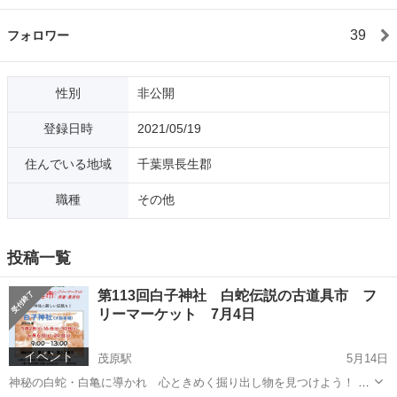
39
フォロワー
性別
非公開
登録日時
2021/05/19
住んでいる地域
千葉県長生郡
職種
その他
投稿一覧
第113回白子神社 白蛇伝説の古道具市 フ
リーマーケット 7月4日
イベント
茂原駅
5月14日
神秘の白蛇・白亀に導かれ 心ときめく掘り出し物を見つけよう！ ◎