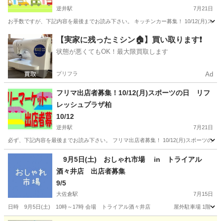
逆井駅
7月21日
お手数ですが、下記内容を最後までお読み下さい。 キッチンカー募集！ 10/12(月)スポーツの
千葉
柏市
逆井駅
フリーマーケット
キッチンカー
【実家に残ったミシン🏠】買い取ります❗️
状態が悪くてもOK！最大限買取します
プリフラ
Ad
フリマ出店者募集！10/12(月)スポーツの日 リフ
レッシュプラザ柏
10/12
逆井駅
7月21日
必ず、下記内容を最後までお読み下さい。 フリマ出店者募集！ 10/12(月)スポーツの日 リフレ
千葉
柏市
逆井駅
フリーマーケット
キッチンカー
9月5日(土) おしゃれ市場 in トライアル
酒々井店 出店者募集
9/5
大佐倉駅
7月15日
日時 9月5日(土) 10時～17時 会場 トライアル酒々井店 屋外駐車場 1階 ※酒