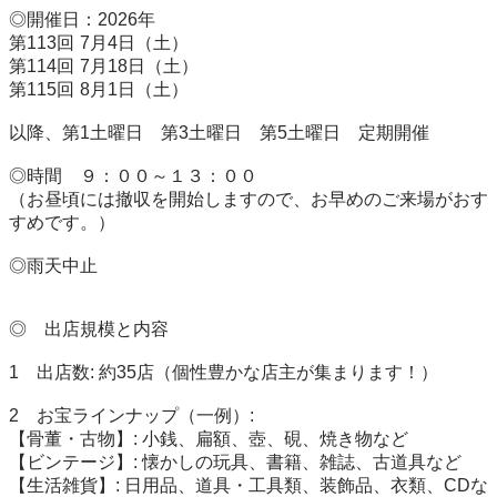
◎開催日：2026年 

第113回	7月4日（土）

第114回	7月18日（土）

第115回	8月1日（土）

以降、第1土曜日　第3土曜日　第5土曜日　定期開催

◎時間　９：００～１３：００

（お昼頃には撤収を開始しますので、お早めのご来場がおす
すめです。）

◎雨天中止

◎　出店規模と内容

1　出店数: 約35店（個性豊かな店主が集まります！）

2　お宝ラインナップ（一例）:

【骨董・古物】: 小銭、扁額、壺、硯、焼き物など

【ビンテージ】: 懐かしの玩具、書籍、雑誌、古道具など

【生活雑貨】: 日用品、道具・工具類、装飾品、衣類、CDな