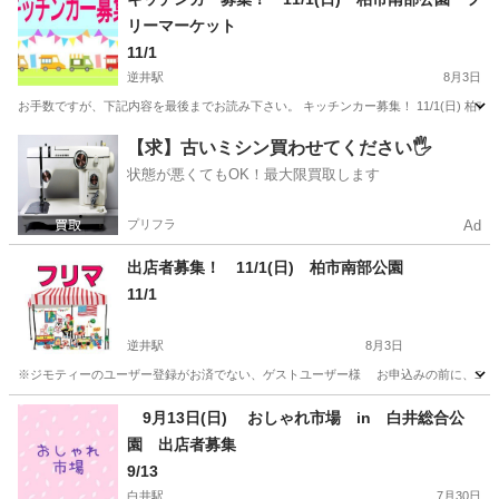
リーマーケット
11/1
逆井駅
8月3日
お手数ですが、下記内容を最後までお読み下さい。 キッチンカー募集！ 11/1(日) 柏市
千葉
柏市
逆井駅
フリーマーケット
キッチンカー
【求】古いミシン買わせてください🖐️
状態が悪くてもOK！最大限買取します
プリフラ
Ad
出店者募集！ 11/1(日) 柏市南部公園
11/1
逆井駅
8月3日
※ジモティーのユーザー登録がお済でない、ゲストユーザー様 お申込みの前に、ユー
千葉
柏市
逆井駅
フリーマーケット
玩具
9月13日(日) おしゃれ市場 in 白井総合公
園 出店者募集
9/13
白井駅
7月30日