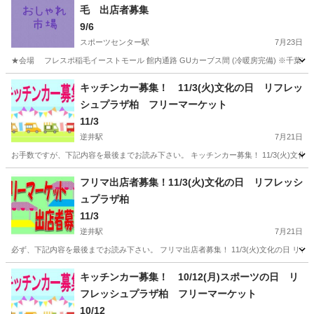
毛 出店者募集
9/6
スポーツセンター駅
7月23日
★会場 フレスポ稲毛イーストモール 館内通路 GUカーブス間 (冷暖房完備) ※千葉市稲
千葉
千葉市
スポーツセンター駅
フリーマーケット
会場
キッチンカー募集！ 11/3(火)文化の日 リフレッ
シュプラザ柏 フリーマーケット
11/3
逆井駅
7月21日
お手数ですが、下記内容を最後までお読み下さい。 キッチンカー募集！ 11/3(火)文化の日 リフレッシュプ
千葉
柏市
逆井駅
フリーマーケット
キッチンカー
フリマ出店者募集！11/3(火)文化の日 リフレッシ
ュプラザ柏
11/3
逆井駅
7月21日
必ず、下記内容を最後までお読み下さい。 フリマ出店者募集！ 11/3(火)文化の日 リフレッシュプ
千葉
柏市
逆井駅
フリーマーケット
文化の日
キッチンカー募集！ 10/12(月)スポーツの日 リ
フレッシュプラザ柏 フリーマーケット
10/12