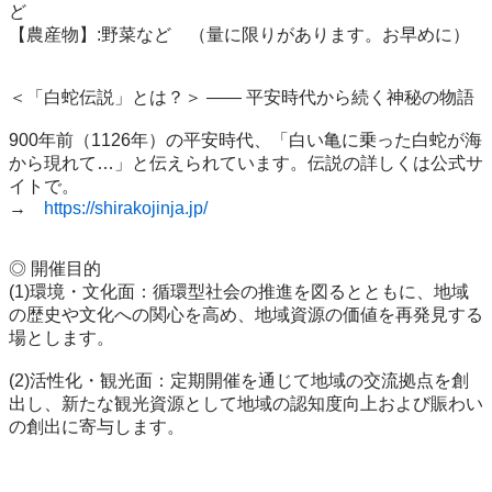
ど

【農産物】:野菜など　（量に限りがあります。お早めに）

＜「白蛇伝説」とは？＞ —— 平安時代から続く神秘の物語

900年前（1126年）の平安時代、「白い亀に乗った白蛇が海
から現れて…」と伝えられています。伝説の詳しくは公式サ
イトで。

→　
https://shirakojinja.jp/
◎ 開催目的

(1)環境・文化面：循環型社会の推進を図るとともに、地域
の歴史や文化への関心を高め、地域資源の価値を再発見する
場とします。

(2)活性化・観光面：定期開催を通じて地域の交流拠点を創
出し、新たな観光資源として地域の認知度向上および賑わい
の創出に寄与します。
