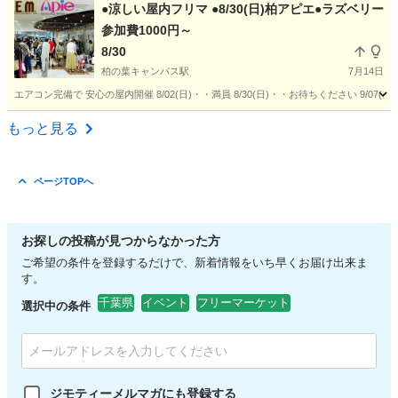
千葉
印旛郡
大佐倉駅
フリーマーケット
会場
●涼しい屋内フリマ ●8/30(日)柏アピエ●ラズベリー
参加費1000円～
8/30
柏の葉キャンパス駅
7月14日
エアコン完備で 安心の屋内開催 8/02(日)・・満員 8/30(日)・・お待ちください 9/07(
千葉
柏市
柏の葉キャンパス駅
フリーマーケット
マルハン
もっと見る
ページTOPへ
お探しの投稿が見つからなかった方
ご希望の条件を登録するだけで、新着情報をいち早くお届け出来ま
す。
千葉県
イベント
フリーマーケット
選択中の条件
ジモティーメルマガにも登録する