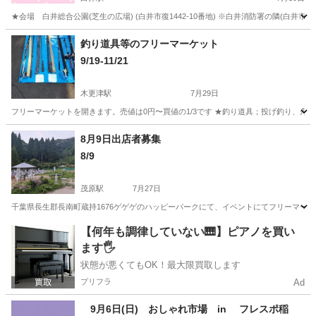
★会場 白井総合公園(芝生の広場) (白井市復1442-10番地) ※白井消防署の隣(白井
千葉
白井市
白井駅
フリーマーケット
会場
釣り道具等のフリーマーケット
9/19-11/21
木更津駅
7月29日
フリーマーケットを開きます。売値は0円〜買値の1/3です ★釣り道具；投げ釣り、舟
千葉
木更津市
木更津駅
フリーマーケット
朝市
8月9日出店者募集
8/9
茂原駅
7月27日
千葉県長生郡長南町蔵持1676ゲゲゲのハッピーパークにて、イベントにてフリーマーケッ
千葉
長生郡
茂原駅
フリーマーケット
無料
【何年も調律していない🎹】ピアノを買い
ます🖐️
状態が悪くてもOK！最大限買取します
プリフラ
Ad
9月6日(日) おしゃれ市場 in フレスポ稲