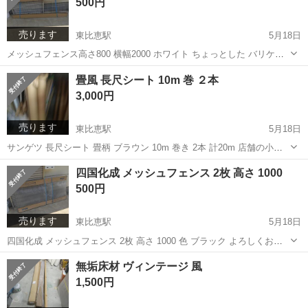
500円
売ります
東比恵駅
5月18日
メッシュフェンス高さ800 横幅2000 ホワイト ちょっとした バリケー
ドにどうでしょうか。
福岡
福岡市
東比恵駅
その他
フェンス
畳風 長尺シート 10m 巻 ２本
3,000円
売ります
東比恵駅
5月18日
サンゲツ 長尺シート 畳柄 ブラウン 10m 巻き 2本 計20m 店舗の小上
がり などにおすすめです。 10m 1本からでも大丈夫です。
福岡
福岡市
東比恵駅
その他
シート
四国化成 メッシュフェンス 2枚 高さ 1000
500円
売ります
東比恵駅
5月18日
四国化成 メッシュフェンス 2枚 高さ 1000 色 ブラック よろしくお願
いします。
福岡
福岡市
東比恵駅
その他
フェンス
無垢床材 ヴィンテージ 風
1,500円