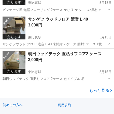
売ります
東比恵駅
5月18日
ビンテージ風 無垢フローリング 2ケース かなり かっこいい床材です
DIY にいかがでしょうか。
福岡
福岡市
東比恵駅
家庭用品
ヴィンテージ
サンゲツ ウッドフロア 遮音 L 40
3,000円
売ります
東比恵駅
5月15日
サンゲツウッド フロア 遮音 L 40 未開封 2 ケース 開封1ケース 1枚 不
足 1ケース あたり 3.1 ㎡ よろしくお願いします。
福岡
福岡市
東比恵駅
その他
サンゲツ
朝日ウッドテック 直貼りフロア2 ケース
3,000円
売ります
東比恵駅
5月15日
朝日ウッドテック 直貼りフロア 2ケース 色メイプル 柄
福岡
福岡市
東比恵駅
その他
もっと見る
初めての方へ
利用規約