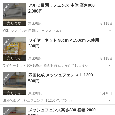
福岡
福岡市
東比恵駅
その他
大建工業
アルミ目隠しフェンス 本体 高さ900
2,000円
売ります
東比恵駅
5月18日
YKK シンプレオ 目隠しフェンス アルミ 白
福岡
福岡市
東比恵駅
その他
フェンス
ワイヤーネット 90cm × 150cm 未使用
300円
売ります
東比恵駅
5月18日
ワイヤーネット 90×150cm 壁面収納 にいかがでしょうか
福岡
福岡市
東比恵駅
収納家具
ネット
四国化成 メッシュフェンス H 1200
500円
売ります
東比恵駅
5月18日
四国化成 メッシュフェンス H 1200 色 ブラック
福岡
福岡市
東比恵駅
その他
フェンス
メッシュフェンス高さ800 横幅 2000