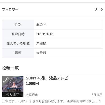
0
フォロワー
性別
非公開
登録日時
2019/04/13
住んでいる地域
未登録
職種
未登録
投稿一覧
SONY 46型 液晶テレビ
1,000円
売ります
太宰府市
8月16日
正常です。 8月23日引き取りお願い致します。 画像確認お願い致しま