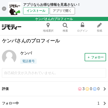
アプリならお得な情報を見逃さない！
インストール
アプリで開く
ケンパさんのプロフィール
地域選択
検索
ログイン
投稿
ケンパさんのプロフィール
ケンパ
＋ フォロー
電話番号
自己紹介文が入力されていません。
3
0
0
評価
1
フォロー中