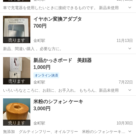
車で充電器を使用したいときに接続できるものです。 新品未使用
東京
葛飾区
金町駅
その他
充電器
イヤホン変換アダプタ
700円
売ります
金町駅
11月13日
新品、間違い購入 。必要な方に。
東京
葛飾区
金町駅
その他
アダプタ
新品かっさボード 美顔器
1,000円
オンライン決済
売ります
金町駅
7月22日
いろいろなところに、お顔に、お手入れ。 もちろん、新品未使用
東京
葛飾区
金町駅
その他
美顔器
米粉のシフォン ケーキ
3,000円
売ります
金町駅
10月30日
無添加 グルティンフリー、オイルフリー 米粉のシフォンケーキの