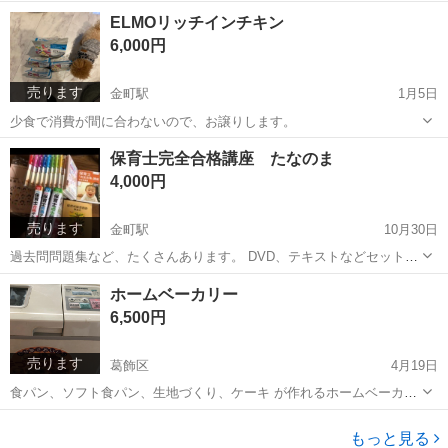
ご予約承ります。 オープンハート 葛飾区東金町2-20-9 メルカリの他
東京
葛飾区
金町駅
食品
米粉
ELMOリッチインチキン
に、PayPayフリマ販売中。今まで3000ホールの売上。 ダイエットお
6,000円
菓子でバズり...
売ります
金町駅
1月5日
少食で消費が間に合わないので、お譲りします。
東京
葛飾区
金町駅
その他
譲り
保育士完全合格講座 たなのま
4,000円
売ります
金町駅
10月30日
過去問問題集など、たくさんあります。 DVD、テキストなどセットで
取ってあります。 写真あります。手渡し、金町まで撮りにきてくれる
東京
葛飾区
金町駅
参考書
バール
ホームベーカリー
方。ダンバール一箱になります。
6,500円
売ります
葛飾区
4月19日
食パン、ソフト食パン、生地づくり、ケーキ が作れるホームベーカリ
ーぱんづくりです。 １０年くらい前に購入して 何回か作って、羽をな
東京
葛飾区
生活家電
食パン
くしてしまってありました。 羽根は他メーカーで購入して、今日作っ
もっと見る