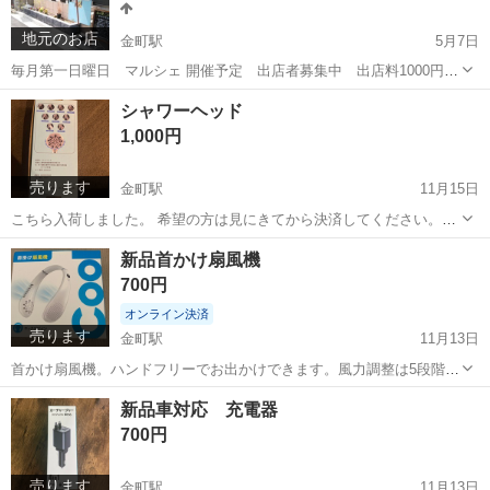
地元のお店
金町駅
5月7日
毎月第一日曜日 マルシェ 開催予定 出店者募集中 出店料1000円
前日まで募集
東京
葛飾区
金町駅
その他
シャワーヘッド
1,000円
売ります
金町駅
11月15日
こちら入荷しました。 希望の方は見にきてから決済してください。昨
日、連絡もしないでいきなり決済した外国人の方いました。自分のし
東京
葛飾区
金町駅
その他
シャワーヘッド
新品首かけ扇風機
たこなのにキャンセルしてくださいと言っていました。システム理解
700円
している方のみ取引させてください。
オンライン決済
売ります
金町駅
11月13日
首かけ扇風機。ハンドフリーでお出かけできます。風力調整は5段階。
最新式。新品同様。開封済み。
東京
葛飾区
金町駅
子供用品
新品
新品車対応 充電器
700円
売ります
金町駅
11月13日