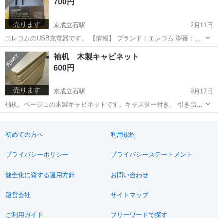
700円
売ります
京成立石駅
2月11日
エレコムのUSB充電器です。 【情報】 ブランド：エレコム 型番：
MPA-AC4U001 MODEL：NY-PW071-05004000 入力：100-240V~、
東京
葛飾区
京成立石駅
その他
充電器
袖机 木製キャビネット
50/60Hz,0.8A 出力1：5V＝2.4A 出力2：...
600円
売ります
京成立石駅
9月17日
袖机。ベージュの木製キャビネットです。キャスター付き。 引き出し
あり。 ・色：ベージュ ・引き出し付き ・使用感少なめ 幅41✕奥行
東京
葛飾区
京成立石駅
オフィス用家具
木製
39✕高さ42センチ だいたいの実測値です。 中古品であることご了承
ください 時間に...
初めての方へ
利用規約
プライバシーポリシー
プライバシーステートメント
健全化に資する運用方針
お問い合わせ
運営会社
サイトマップ
ご利用ガイド
フリーワードで探す