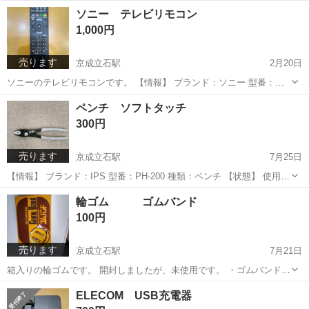
横 約75センチ 縦 約133センチ 横 約75センチ 縦 約126セ
東京
葛飾区
金町駅
カーテン、ブラインド
カーテン
ソニー テレビリモコン
ンチ 少し長さが違います。メジャーでの実測値です。 1枚200円で
1,000円
す。 奥...
売ります
京成立石駅
2月20日
ソニーのテレビリモコンです。 【情報】 ブランド：ソニー 型番：
RM-JD028 【状態】 使用感あり 中古品であることをご了承ください。
東京
葛飾区
京成立石駅
テレビ
テレビリモコン
ペンチ ソフトタッチ
300円
売ります
京成立石駅
7月25日
【情報】 ブランド：IPS 型番：PH-200 種類：ペンチ 【状態】 使用感
あり
東京
葛飾区
京成立石駅
その他
種類
輪ゴム ゴムバンド
100円
売ります
京成立石駅
7月21日
箱入りの輪ゴムです。 開封しましたが、未使用です。 ・ゴムバンド
・箱入り ・箱に破れあり ・品番：XA-129 ・実物大標準サイズ
東京
葛飾区
京成立石駅
その他
ゴム
ELECOM USB充電器