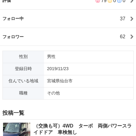
79
0
0
評価
よろしくお願いします。
37
フォロー中
62
フォロワー
性別
男性
登録日時
2019/11/23
住んでいる地域
宮城県仙台市
職種
その他
投稿一覧
（交換も可）4WD ターボ 両側パワースラ
イドドア 車検無し