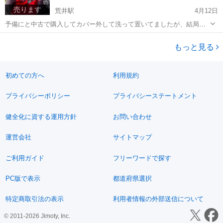
売ります
荒井駅
4月12日
予備にと中古で購入してカバー外して洗って置いてましたが、結局使
わず不要となりました。説明書などはありません。 洗ってから使って
宮城
仙台市
荒井駅
ベビー用品
予備
ないですが、洗ってから時間は経ってます。気にならない方いかがで
もっと見る
しょうか？
初めての方へ
利用規約
プライバシーポリシー
プライバシーステートメント
健全化に資する運用方針
お問い合わせ
運営会社
サイトマップ
ご利用ガイド
フリーワードで探す
PC版で表示
都道府県選択
特定商取引法の表示
利用者情報の外部送信について
© 2011-2026 Jimoty, Inc.