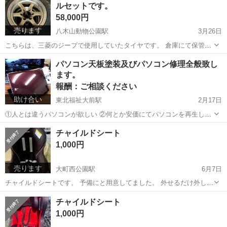
ルセットです。
夫だとは思いますが、あくまでジ...
58,000円
売ります
八木山動物公園駅
3月26日
こちらは、三菱のジープで使用していたタイヤです。 倉庫にて保管し
て奥にしまっておりました。 タイヤサイズは265/70R16と記載されて
宮城
仙台市
八木山動物公園駅
車のパーツ
ジープ
パソコン天板塗装及びパソコン修理全般致し
います。 こちらは代理出品ですので返信に時間がかかる場合がありま
ます。
す。 また、値段交...
報酬：ご相談ください
助け合い
東北福祉大前駅
2月17日
①人とは違うパソコンが欲しい ②何とか安価にてパソコンを再生した
い ③中古パソコンが欲しい ④カスタムパソコン（ゲーミング・CAD・
宮城
仙台市
東北福祉大前駅
手伝いたい/助けたい
チャイルドシート
為替FX・動画編集）作成 ご要望に出来るだけお答えしたいと思って...
動画編集
1,000円
売ります
大町西公園駅
6月7日
チャイルドシートです。 予備にと用意してました。 外せるだけ外して
洗濯してます。 早く取引できる方、取りに来られる方、よろしくお願
宮城
仙台市
大町西公園駅
ベビー用品
予備
チャイルドシート
いします。
1,000円