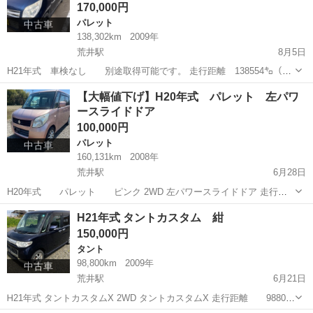
170,000円
パレット
中古車
138,302km
2009年
荒井駅
8月5日
H21年式 車検なし 別途取得可能です。 走行距離 138554㌔（使
用にあたり増えます） 紺色 4WD ターボ 両側パワースライドドア
宮城
仙台市
荒井駅
パレット
ターボ
【大幅値下げ】H20年式 パレット 左パワ
（左右ともリモコン、スイッチにて開閉可能） プッシュスタート ター
ースライドドア
ボ車な...
100,000円
パレット
中古車
160,131km
2008年
荒井駅
6月28日
H20年式 パレット ピンク 2WD 左パワースライドドア 走行距
離は160131㌔ 現在車検無し 外装は、大きな、キズや凹みは見受けら
宮城
仙台市
荒井駅
パレット
走行距離
H21年式 タントカスタム 紺
れません。が、小さく浮き錆が有ります。 内蔵は、年式の割にキレイ
150,000円
です...
タント
98,800km
2009年
中古車
荒井駅
6月21日
Ꮋ21年式 タントカスタムX 2WD タントカスタムX 走行距離 98800
㌔ パワースライドドア ナビ ETC 修復歴ナシ 【外装】 全体的にキレ