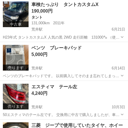
宮城
仙台市
荒井駅
タント
タントカスタム
車検たっぷり タントカスタムX
イですが、キズやサビ凹みは小さいですがあります。 画像で...
190,000円
タント
131,000km
2011年
中古車
荒井駅
6月21日
H23年式 タントカスタムX 人気の黒 2WD 走行距離 131000㌔ （使用
しますので増えます） パワースライドドア 車検 R10.4.21まで 修復
宮城
仙台市
荒井駅
タント
タントカスタム
ベンツ ブレーキパッド
歴ナシ 【外装】 年式の割にキレイですが、小さなキズ、...
5,000円
売ります
荒井駅
6月14日
ベンツのブレーキパッドです。 以前購入してそのまま忘れてしまって
ました。 w211 に乗っていた時だったと思いますが、記憶が定かでは
宮城
仙台市
荒井駅
パーツ
ベンツ
エスティマ テール左
無いためご自身でお調べ頂いた上でお取引お願いします。
4,240円
売ります
荒井駅
10月3日
50エスティマのテール左です。 交換用に中古で購入しましたが、車を
買い替えて保管してました。 購入時は全て点灯するとの事でお店にて
宮城
仙台市
荒井駅
外装、車外用品
テール
三菱 ジープで使用していたタイヤ、ホイー
購入しましたが、自分では点灯確認してません。 なので、恐らく大丈