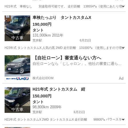
H21年式 車検なし 別途取得可能です。 走行距離 138554㌔（使用にあたり増えま
宮城
仙台市
荒井駅
パレット
ターボ
車検たっぷり タントカスタムX
190,000円
タント
131,000km 2011年
中古車
荒井駅
6月21日
H23年式 タントカスタムX 人気の黒 2WD 走行距離 131000㌔ （使用しますので増え
宮城
仙台市
荒井駅
タント
タントカスタム
【自社ローン】審査通らない方へ
自社ローンなら「じしゃロン」。他社の審査に通らな
かった方も
株式会社IDOM
Ad
H21年式 タントカスタム 紺
150,000円
タント
98,800km 2009年
中古車
荒井駅
6月21日
Ꮋ21年式 タントカスタムX 2WD タントカスタムX 走行距離 98800㌔ パワースラ