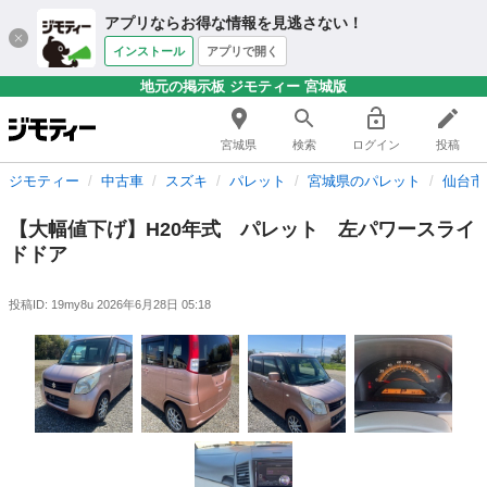
アプリならお得な情報を見逃さない！
インストール
アプリで開く
地元の掲示板 ジモティー 宮城版
宮城県
検索
ログイン
投稿
ジモティー
中古車
スズキ
パレット
宮城県のパレット
仙台市
【大幅値下げ】H20年式 パレット 左パワースライ
ドドア
投稿ID: 19my8u
2026年6月28日 05:18