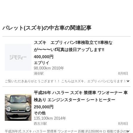
パレット(スズキ)の中古車の関連記事
スズキ エブリィバン❗️車検取立て‼️車検な
が〜〜〜い❗️写真は後日アップします‼️
400,000円
エブリイ
98,000km 2010年
涌谷駅
8月8日
ご覧いただきありがとうござます！！ こちらはスズキ、エブリィバンになります！ 車検取り立
宮城
遠田郡
涌谷駅
エブリイ
エブリィバン
平成26年 ハスラー スズキ 禁煙車 ワンオーナー 車
検あり エンジンスターター シートヒーター
250,000円
その他
135,100km 2014年
西古川駅
8月8日
平成26年式 スズキ ハスラー 禁煙車 ワンオーナー 距離 約135080キロ 移動で多少のび