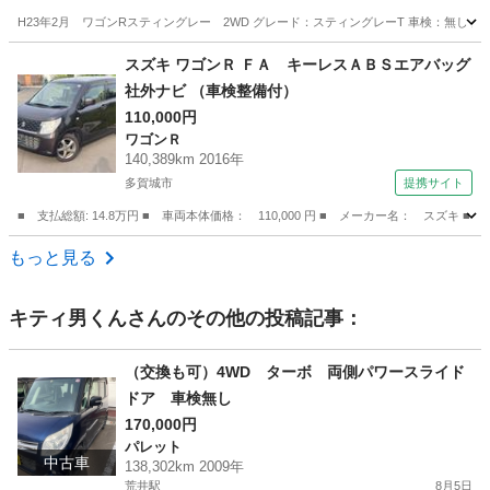
H23年2月 ワゴンRスティングレー 2WD グレード：スティングレーT 車検：無し 走行
宮城
岩沼市
ワゴンＲ
ワゴンR
スズキ ワゴンＲ ＦＡ キーレスＡＢＳエアバッグ
社外ナビ （車検整備付）
110,000円
ワゴンＲ
140,389km 2016年
多賀城市
提携サイト
■ 支払総額: 14.8万円 ■ 車両本体価格： 110,000 円 ■ メーカー名： スズキ
宮城
多賀城市
ワゴンＲ
もっと見る
キティ男くん
さんのその他の投稿記事：
（交換も可）4WD ターボ 両側パワースライド
ドア 車検無し
170,000円
パレット
中古車
138,302km 2009年
荒井駅
8月5日