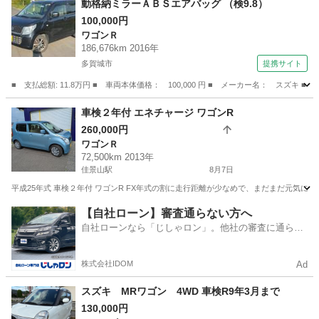
動格納ミラーＡＢＳエアバッグ （検9.8）
100,000円
ワゴンＲ
186,676km 2016年
多賀城市
提携サイト
■ 支払総額: 11.8万円 ■ 車両本体価格： 100,000 円 ■ メーカー名： スズ
宮城
多賀城市
ワゴンＲ
車検２年付 エネチャージ ワゴンR
260,000円
ワゴンＲ
72,500km 2013年
佳景山駅
8月7日
​平成25年式 車検２年付 ワゴンR FX ​年式の割に走行距離が少なめで、まだまだ元気
宮城
石巻市
佳景山駅
ワゴンＲ
【自社ローン】審査通らない方へ
自社ローンなら「じしゃロン」。他社の審査に通らな
かった方も
株式会社IDOM
Ad
スズキ MRワゴン 4WD 車検R9年3月まで
130,000円