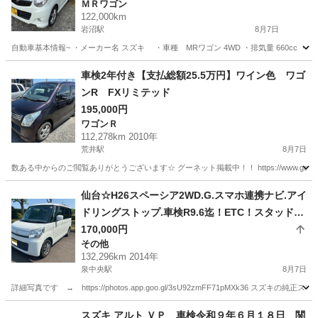
ＭＲワゴン
122,000km
岩沼駅
8月7日
自動車基本情報~ ・メーカー名 スズキ ・車種 MRワゴン 4WD ・排気量 660cc ・年式 
宮城
岩沼市
岩沼駅
ＭＲワゴン
車検2年付き【支払総額25.5万円】ワイン色 ワゴ
ンR FXリミテッド
195,000円
ワゴンＲ
112,278km 2010年
荒井駅
8月7日
数ある中からのご閲覧ありがとうございます☆ グーネット掲載中！！ https://www.goo-net.com/u
宮城
仙台市
荒井駅
ワゴンＲ
ワゴンR
仙台☆H26スペーシア2WD.G.スマホ連携ナビ.アイ
ドリングストップ.車検R9.6迄！ETC！スタッドレ
スタイヤ付き！
170,000円
その他
132,296km 2014年
泉中央駅
8月7日
詳細写真です → https://photos.app.goo.gl/3sU92zmFF71pMXk3
宮城
仙台市
泉中央駅
その他
車両
スズキ アルト ＶＰ 車検令和９年６月１８日 関