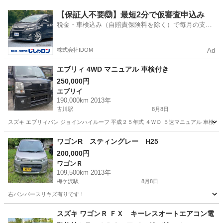
宮城
黒川郡
西古川駅
その他
【保証人不要🙆】最短2分で仮審査申込み
税金・車検込み（自賠責保険料を除く）で毎月の支払
額は一定の自社ローン🚗
株式会社IDOM
Ad
エブリィ 4WD マニュアル 車検付き
250,000円
エブリイ
190,000km 2013年
古川駅
8月8日
スズキ エブリィバン ジョインハイルーフ 平成２５年式 ４ＷＤ ５速マニュアル 車検
宮城
大崎市
古川駅
エブリイ
エブリィジョイン
ワゴンR スティングレー H25
200,000円
ワゴンＲ
109,500km 2013年
梅ケ沢駅
8月8日
右バンパースリキズ有りです！
宮城
栗原市
梅ケ沢駅
ワゴンＲ
スズキ ワゴンＲ ＦＸ キーレスオートエアコン電