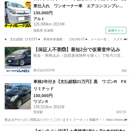
東仕入れ ワンオーナー車 エアコンコンプレッ
サー新品交換済み 法人リースアップ車 点検整
130,000円
アルト
備記録簿 禁煙車 純正ＡＭ／ＦＭラジオ ４ナ
125,000km 2013年
ンバー パワステ レベライザー 貨物登録
福島県 安達郡
提携サイト
（検9.6）
■ 支払総額: 13.8万円 ■ 車両本体価格： 130,000 円 ■ メーカー名： ス
福島
安達郡
アルト
【保証人不要🙆】最短2分で仮審査申込み
税金・車検込み（自賠責保険料を除く）で毎月の支払
額は一定の自社ローン🚗
株式会社IDOM
Ad
車検2年付き【支払総額21万円】黒 ワゴンR FX
リミテッド
150,000円
ワゴンＲ
139,522km 2011年
荒井駅
8月7日
数ある中からのご閲覧ありがとうございます☆ グーネット掲載中！！ https://www.goo-net.com/u
宮城
仙台市
荒井駅
ワゴンＲ
ワゴンR