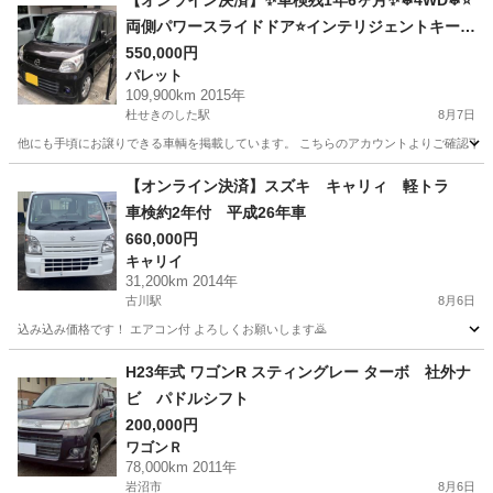
【オンライン決済】✨️車検残1年6ヶ月✨️❄4WD❄⭐️
両側パワースライドドア⭐️インテリジェントキー⭐️
ナビ⭐️ETC⭐️バックモニター⭐️安心の整備工場出品
550,000円
パレット
車輌⭐️エンジンスターター⭐️引渡し価格⭐️ドライブ
109,900km 2015年
レコーダー⭐️フレアワゴン⭐️マツダ⭐️スズキスペー
杜せきのした駅
8月7日
シアOEM⭐️
他にも手頃にお譲りできる車輌を掲載しています。 こちらのアカウントよりご確認下さい
宮城
名取市
杜せきのした駅
パレット
フレア
【オンライン決済】スズキ キャリィ 軽トラ
車検約2年付 平成26年車
660,000円
キャリイ
31,200km 2014年
古川駅
8月6日
込み込み価格です！ エアコン付 よろしくお願いします🙇
宮城
大崎市
古川駅
キャリイ
H23年式 ワゴンR スティングレー ターボ 社外ナ
ビ パドルシフト
200,000円
ワゴンＲ
78,000km 2011年
岩沼市
8月6日