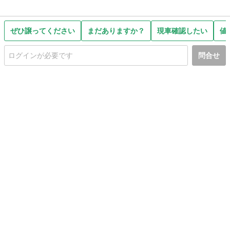
ぜひ譲ってください
まだありますか？
現車確認したい
値
問合せ
初めての方へ
利用規約
プライバシーポリシー
プライバシー・ステートメント
健全化に資する運用方針
お問い合わせ
運営会社
サイトマップ
ご利用ガイド
フリーワードで探す
PC版で表示
都道府県選択
特定商取引法の表示
利用者情報の外部送信について