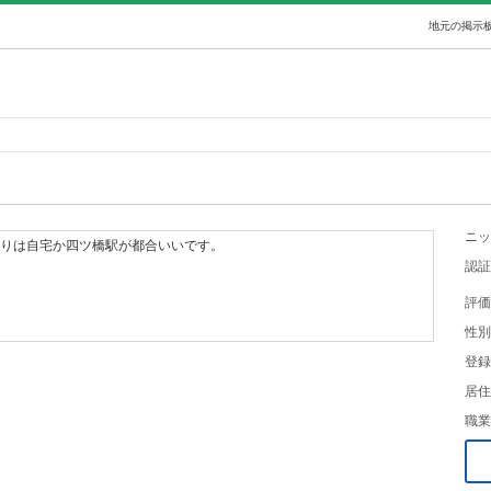
地元の掲示板
ニッ
け取りは自宅か四ツ橋駅が都合いいです。
認証
評価
性別
登録
居住
職業