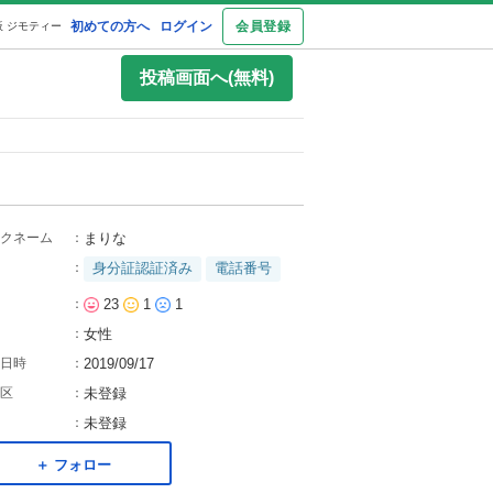
初めての方へ
ログイン
会員登録
 ジモティー
投稿画面へ(無料)
クネーム
：
まりな
：
身分証認証済み
電話番号
：
23
1
1
：
女性
日時
：
2019/09/17
区
：
未登録
：
未登録
＋ フォロー