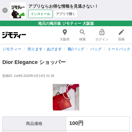
アプリならお得な情報を見逃さない！
インストール
アプリで開く
地元の掲示板 ジモティー 大阪版
大阪府
検索
ログイン
投稿
ジモティー
売ります・あげます
靴/バッグ
バッグ
トートバッグ
Dior Elegance ショッパー
投稿ID: 1of49i
2026年4月14日 01:36
100円
商品価格