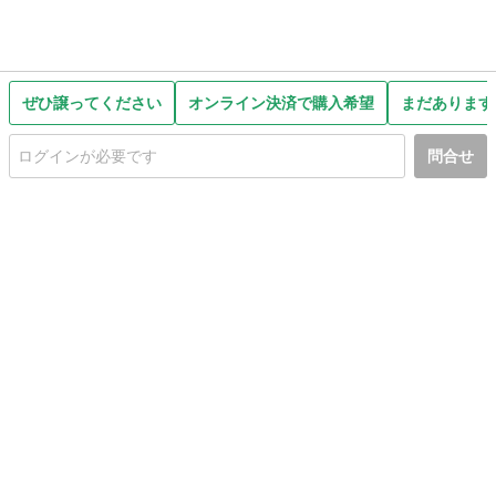
ぜひ譲ってください
オンライン決済で購入希望
まだあります
問合せ
初めての方へ
利用規約
プライバシーポリシー
プライバシー・ステートメント
健全化に資する運用方針
お問い合わせ
運営会社
サイトマップ
ご利用ガイド
フリーワードで探す
PC版で表示
都道府県選択