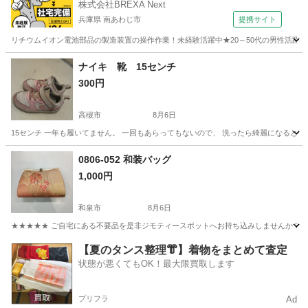
株式会社BREXA Next
兵庫県 南あわじ市
提携サイト
リチウムイオン電池部品の製造装置の操作作業！未経験活躍中★20～50代の男性活躍中
兵庫
南あわじ市
その他
ナイキ 靴 15センチ
300円
高槻市
8月6日
15センチ 一年も履いてません。 一回もあらってもないので、 洗ったら綺麗になると思
大阪
高槻市
靴
0806-052 和装バッグ
1,000円
和泉市
8月6日
★★★★★ ご自宅にある不要品を是非ジモティースポットへお持ち込みしませんか？ 家
大阪
和泉市
バッグ
現地
【夏のタンス整理👘】着物をまとめて査定
状態が悪くてもOK！最大限買取します
プリフラ
Ad