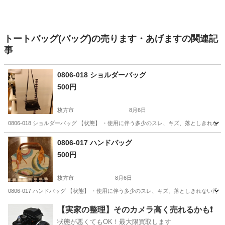
トートバッグ(バッグ)の売ります・あげますの関連記
事
0806-018 ショルダーバッグ
500円
枚方市
8月6日
0806-018 ショルダーバッグ 【状態】 ・使用に伴う多少のスレ、キズ、落としきれ
大阪
枚方市
バッグ
現地
0806-017 ハンドバッグ
500円
枚方市
8月6日
0806-017 ハンドバッグ 【状態】 ・使用に伴う多少のスレ、キズ、落としきれない
大阪
枚方市
バッグ
現地
【実家の整理】そのカメラ高く売れるかも❗️
状態が悪くてもOK！最大限買取します