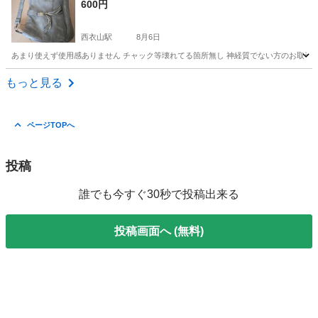
600円
西衣山駅
8月6日
あまり使えず使用感ありません チャック等壊れてる箇所無し 神経質でない方のお取引
大阪
泉南市
西衣山駅
バッグ
もっと見る
ページTOPへ
投稿
誰でも今すぐ30秒で投稿出来る
投稿画面へ (無料)