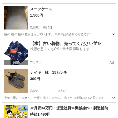
大阪
和泉市
バッグ
現地
スーツケース
1,500円
吹田駅
8月6日
縦45 横70 幅25 数回使用しています。 年末年始のみ対応可能です！
大阪
吹田市
吹田駅
バッグ
スーツケース
【求】古い着物、売ってください👘✨
状態が悪くてもOK！最大限買取します
プリフラ
Ad
ナイキ 靴 15センチ
300円
高槻市
8月6日
半年も履いてません。 一度も洗ってません。 洗ったら綺麗になると思います。
大阪
高槻市
靴
≪月収34万円・派遣社員≫機械操作・製造補助
時給1,490円