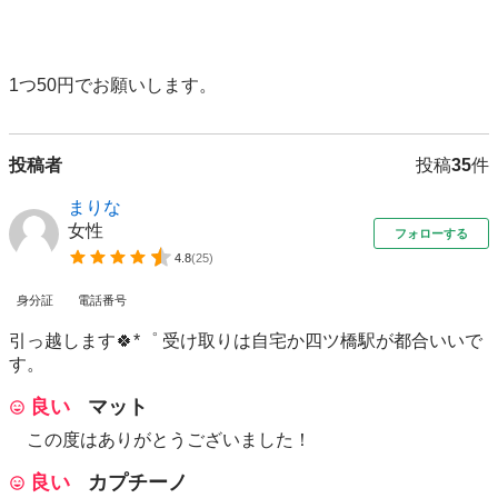
1つ50円でお願いします。
投稿者
投稿
35
件
まりな
女性
フォローする
4.8
(
25
)
身分証
電話番号
引っ越します🍀*゜ 受け取りは自宅か四ツ橋駅が都合いいで
す。
良い
マット
この度はありがとうございました！
良い
カプチーノ