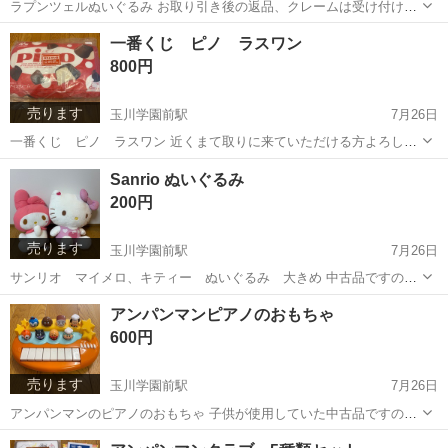
ラプンツェルぬいぐるみ お取り引き後の返品、クレームは受け付けま
せん
東京
町田市
玉川学園前駅
おもちゃ
ラプンツェル
一番くじ ピノ ラスワン
800円
売ります
玉川学園前駅
7月26日
一番くじ ピノ ラスワン 近くまて取りに来ていただける方よろしく
お願いいたします。 お取り引き後の返品、クレームは受け付けません
東京
町田市
玉川学園前駅
その他
一番くじ
Sanrio ぬいぐるみ
200円
売ります
玉川学園前駅
7月26日
サンリオ マイメロ、キティー ぬいぐるみ 大きめ 中古品ですので
ご理解いただける方のみよろしくお願いいたします。 お取り引き後の
東京
町田市
玉川学園前駅
おもちゃ
マイメロ
アンパンマンピアノのおもちゃ
返品、クレームは受け付けません
600円
売ります
玉川学園前駅
7月26日
アンパンマンのピアノのおもちゃ 子供が使用していた中古品ですので
汚れや傷あります ご理解頂ける方のみよろしくお願いいたします。 電
東京
町田市
玉川学園前駅
おもちゃ
アンパンマン