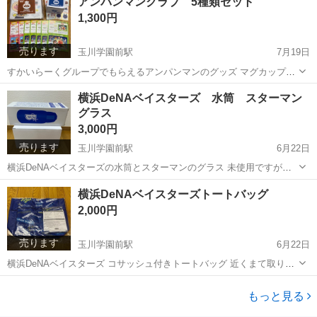
アンパンマンクラブ 5種類セット
池は抜いてのお渡しになります
1,300円
売ります
玉川学園前駅
7月19日
すかいらーくグループでもらえるアンパンマンのグッズ マグカップ
クッキングボード ミニパズル2種 仲間探しカード 全て未使用です
東京
町田市
玉川学園前駅
その他
アンパンマン
横浜DeNAベイスターズ 水筒 スターマン
が、初期の汚れなどご理解頂ける方のみよろしくお願いいたします。
グラス
3,000円
売ります
玉川学園前駅
6月22日
横浜DeNAベイスターズの水筒とスターマンのグラス 未使用ですが初
期の汚れありました スターマンのグラスに黒い点がありました（写真
東京
町田市
玉川学園前駅
食器
グラス
横浜DeNAベイスターズトートバッグ
5参考） 他にも汚れや傷があるかもしれませんので、ご理解頂ける方
2,000円
のみ宜しくお願い致します お...
売ります
玉川学園前駅
6月22日
横浜DeNAベイスターズ コサッシュ付きトートバッグ 近くまて取りに
来ていただける方宜しくお願い致します
東京
町田市
玉川学園前駅
野球
もっと見る