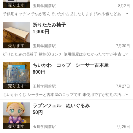
売ります
玉川学園前駅
8月2日
子供用キッチン 子供が遊んでいた中古品になります 汚れや傷などあり
ますので、 ご理解頂ける方のみよろしくお願い致します 裏側にシール
東京
町田市
玉川学園前駅
キッズ用品
汚れ
折りたたみ椅子
が貼ってあります、剥がすと汚くなってしまうと思うのでこのままの
1,000円
お取り引きになります。
売ります
玉川学園前駅
7月30日
折りたたみの長椅子 横約80センチ 使用頻度は少なかったですが中古品
ですので汚れあります。 室内で使用していた物です。 お取り引き後の
東京
町田市
玉川学園前駅
椅子
折りたたみ
ちいかわ コップ シーサー古本屋
返品、クレームは受け付けません
800円
売ります
玉川学園前駅
7月27日
ちいかわくじ シーサーと古本屋のコップです 未使用ですが初期の汚れ
や傷等ご理解いただける方のみよろしくお願いいたします。
東京
町田市
玉川学園前駅
食器
ちい
ラプンツェル ぬいぐるみ
50円
売ります
玉川学園前駅
7月26日