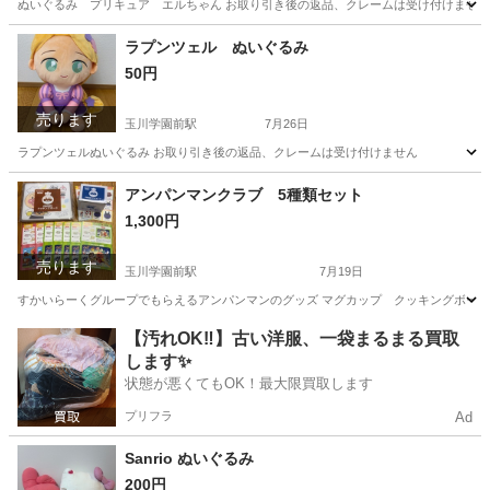
ぬいぐるみ プリキュア エルちゃん お取り引き後の返品、クレームは受け付けません
東京
町田市
玉川学園前駅
おもちゃ
ラプンツェル ぬいぐるみ
50円
売ります
玉川学園前駅
7月26日
ラプンツェルぬいぐるみ お取り引き後の返品、クレームは受け付けません
東京
町田市
玉川学園前駅
おもちゃ
ラプンツェル
アンパンマンクラブ 5種類セット
1,300円
売ります
玉川学園前駅
7月19日
すかいらーくグループでもらえるアンパンマンのグッズ マグカップ クッキングボード
東京
町田市
玉川学園前駅
その他
アンパンマン
【汚れOK‼️】古い洋服、一袋まるまる買取
します✨
状態が悪くてもOK！最大限買取します
プリフラ
Ad
Sanrio ぬいぐるみ
200円