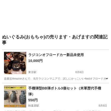
ぬいぐるみ(おもちゃ)の売ります・あげますの関連記
事
ラジコンオフロードカー新品未使用
10,000円
東京駅
8月6日
追最近Amazonさんで、当方ラジコンマニアで、試しにかっこいい4wdオフロードカ
東京
中央区
東京駅
ラジコン
タミヤ
手榴弾型BB弾ボトル3個セット（米軍歴代手榴
弾）
550円
秋葉原駅
8月6日