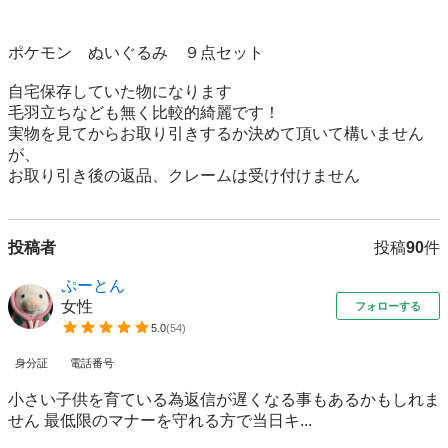
ポケモン　ぬいぐるみ　９点セット

自宅保存していた物になります

毛羽立ちなども無く比較的綺麗です！

実物を見てからお取り引きするか決めて頂いて構いません
が、

お取り引き後の返品、クレームは受け付けません
投稿者
投稿
90
件
ぷーとん
女性
フォローする
5.0
(
54
)
身分証
電話番号
小さい子供を育ている為返信が遅くなる事もあるかもしれま
せん 最低限のマナーを守れる方で当日キ...