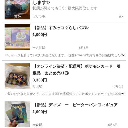
します✨
状態が悪くてもOK！最大限買取します
プリフラ
Ad
【新品】すみっコぐらしパズル
1,000円
一之江駅
8月6日
パッケージもあけていない新品になります。 現在Amazonでお写真のお値段でしたので
東京
江戸川区
一之江駅
パズル
すみっコぐらし
【オンライン決済・配送可】ポケモンカード 引
退品 まとめ売り③
3,333円
町田駅
8月6日
ご覧いただきありがとうございます🙇‍♀️ 自宅保管していたポケモンカードを約1000枚
東京
町田市
町田駅
カードゲーム
ポケモンカード
【新品】ディズニー ピーターパン フィギュア
1,600円
大森駅
8月6日