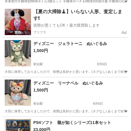
米軍歴代手榴弾型BB弾ボトル3個セット 手榴弾ポーチ＆BB弾200発付属 手榴弾のればが外れて中にBB
東京
千代田区
秋葉原駅
模型、プラモデル
手榴弾
【夏の大掃除🧹】いらない人形、査定しま
す❗️
状態が悪くてもOK！最大限買取します
プリフラ
Ad
ディズニー ジェラトーニ ぬいぐるみ
1,500円
初台駅
8月6日
大切に保管しておりましたので、状態は良好かと思います。(タグなし) あくまで自宅
東京
渋谷区
初台駅
おもちゃ
ジェラトーニ
ディズニー リーナベル ぬいぐるみ
1,500円
初台駅
8月6日
大切に保管しておりましたので、状態は良好かと思います。(タグなし) あくまで自宅
東京
渋谷区
初台駅
おもちゃ
PS4ソフト 龍が如くシリーズ11本セット
23,000円