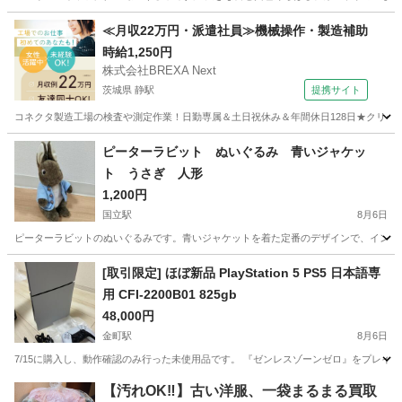
東京
国立市
国立駅
おもちゃ
≪月収22万円・派遣社員≫機械操作・製造補助
時給1,250円
株式会社BREXA Next
茨城県 静駅
提携サイト
コネクタ製造工場の検査や測定作業！日勤専属＆土日祝休み＆年間休日128日★クリーン
茨城
常陸大宮市
静駅
その他
ピーターラビット ぬいぐるみ 青いジャケッ
ト うさぎ 人形
1,200円
国立駅
8月6日
ピーターラビットのぬいぐるみです。青いジャケットを着た定番のデザインで、インテリアや
東京
国立市
国立駅
おもちゃ
[取引限定] ほぼ新品 PlayStation 5 PS5 日本語専
用 CFI-2200B01 825gb
48,000円
金町駅
8月6日
7/15に購入し、動作確認のみ行った未使用品です。 『ゼンレスゾーンゼロ』をプレイ
東京
葛飾区
金町駅
テレビゲーム
【汚れOK‼️】古い洋服、一袋まるまる買取