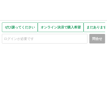
ぜひ譲ってください
オンライン決済で購入希望
まだあります
問合せ
初めての方へ
利用規約
プライバシーポリシー
プライバシー・ステートメント
健全化に資する運用方針
お問い合わせ
運営会社
サイトマップ
ご利用ガイド
フリーワードで探す
PC版で表示
都道府県選択