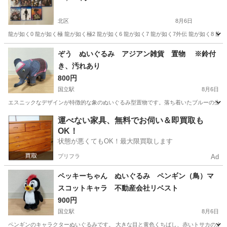
北区
8月6日
龍が如く0 龍が如く極 龍が如く極2 龍が如く6 龍が如く7 龍が如く7外伝 龍が如く8 
東京
北区
テレビゲーム
龍が如く7
ぞう ぬいぐるみ アジアン雑貨 置物 ※鈴付
き、汚れあり
800円
国立駅
8月6日
エスニックなデザインが特徴的な象のぬいぐるみ型置物です。落ち着いたブルーの生地に、
東京
国立市
国立駅
おもちゃ
運べない家具、無料でお伺い＆即買取も
OK！
状態が悪くてもOK！最大限買取します
プリフラ
Ad
ペッキーちゃん ぬいぐるみ ペンギン（鳥）マ
スコットキャラ 不動産会社リベスト
900円
国立駅
8月6日
ペンギンのキャラクターぬいぐるみです。 大きな目と黄色くちばし、赤いトサカのような