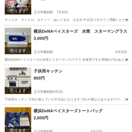
売ります
玉川学園前駅
7月26日
サンリオ マイメロ、キティー ぬいぐるみ 大きめ 中古品ですのでご理解いただける
東京
町田市
玉川学園前駅
おもちゃ
マイメロ
横浜DeNAベイスターズ 水筒 スターマングラス
3,000円
売ります
玉川学園前駅
6月22日
横浜DeNAベイスターズの水筒とスターマンのグラス 未使用ですが初期の汚れありまし
東京
町田市
玉川学園前駅
食器
グラス
子供用キッチン
800円
売ります
玉川学園前駅
8月2日
子供用キッチン 子供が遊んでいた中古品になります 汚れや傷などありますので、 ご
東京
町田市
玉川学園前駅
キッズ用品
汚れ
横浜DeNAベイスターズトートバッグ
2,000円
売ります
玉川学園前駅
6月22日