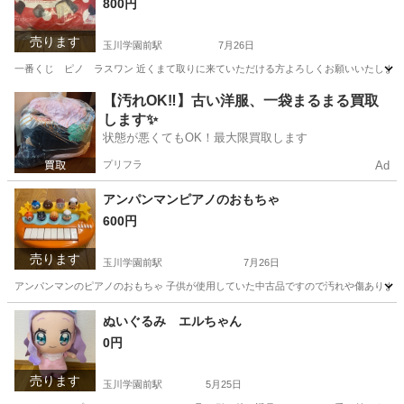
800円
売ります
玉川学園前駅
7月26日
一番くじ ピノ ラスワン 近くまて取りに来ていただける方よろしくお願いいたします
東京
町田市
玉川学園前駅
その他
一番くじ
【汚れOK‼️】古い洋服、一袋まるまる買取
します✨
状態が悪くてもOK！最大限買取します
プリフラ
Ad
アンパンマンピアノのおもちゃ
600円
売ります
玉川学園前駅
7月26日
アンパンマンのピアノのおもちゃ 子供が使用していた中古品ですので汚れや傷あります
東京
町田市
玉川学園前駅
おもちゃ
アンパンマン
ぬいぐるみ エルちゃん
0円
売ります
玉川学園前駅
5月25日