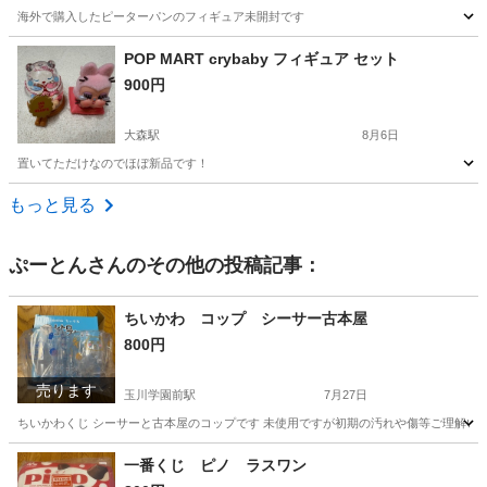
海外で購入したピーターパンのフィギュア未開封です
東京
大田区
大森駅
フィギュア
POP MART crybaby フィギュア セット
900円
大森駅
8月6日
置いてただけなのでほぼ新品です！
東京
大田区
大森駅
フィギュア
もっと見る
ぷーとん
さんのその他の投稿記事：
ちいかわ コップ シーサー古本屋
800円
売ります
玉川学園前駅
7月27日
ちいかわくじ シーサーと古本屋のコップです 未使用ですが初期の汚れや傷等ご理解い
東京
町田市
玉川学園前駅
食器
一番くじ ピノ ラスワン