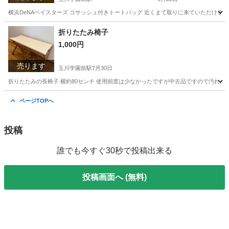
横浜DeNAベイスターズ コサッシュ付きトートバッグ 近くまて取りに来ていただける
東京
町田市
玉川学園前駅
野球
折りたたみ椅子
1,000円
売ります
玉川学園前駅
7月30日
折りたたみの長椅子 横約80センチ 使用頻度は少なかったですが中古品ですので汚れあ
東京
町田市
玉川学園前駅
椅子
ページTOPへ
投稿
誰でも今すぐ30秒で投稿出来る
投稿画面へ (無料)