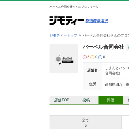
バーベル合同会社さんのプロフィール
ジモティートップ
>
バーベル合同会社さんのプロ
バーベル合同会社
6
0
0
しまんとパソコ
店舗名
合同会社)
住所
高知県四万十
店舗TOP
投稿
評価
全て
6