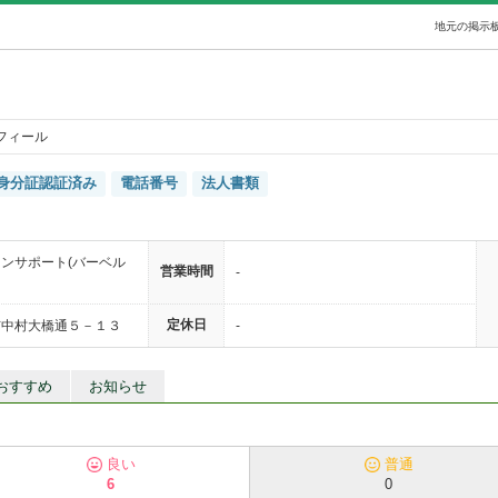
地元の掲示板
フィール
身分証認証済み
電話番号
法人書類
ンサポート(バーベル
営業時間
-
定休日
市中村大橋通５－１３
-
おすすめ
お知らせ
良い
普通
6
0